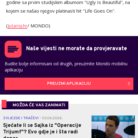
godine sa prvim studijskim albumom "Ugly Is Beautiful", na
kojem se našao njegov platinasti hit "Life Goes On".
(
Jutarnji.hr
/ MONDO)
Naše vijesti ne morate da provjeravate
Budite bolje informisani od drugih, preuzmite Mondo mobilnu
aplikaciju
PREUZMI APLIKACIJU
MOŽDA ĆE VAS ZANIMATI
0
ZVIJEZDE I TRAČEVI
03.06.2026.
|
Sjećate li se Sajka iz "Operacije
Trijumf"? Evo gdje je i šta radi