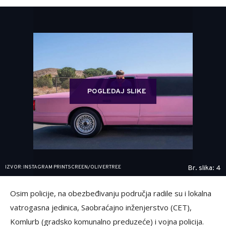
POGLEDAJ SLIKE
IZVOR: INSTAGRAM PRINTSCREEN/OLIVERTREE
Br. slika: 4
Osim policije, na obezbeđivanju područja radile su i lokalna
vatrogasna jedinica, Saobraćajno inženjerstvo (CET),
Komlurb (gradsko komunalno preduzeće) i vojna policija.