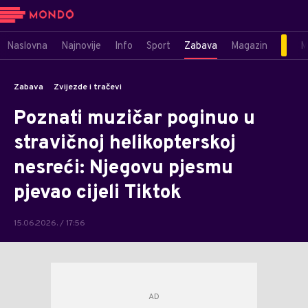
Naslovna
Najnovije
Info
Sport
Zabava
Magazin
M
Zabava
Zvijezde i tračevi
Poznati muzičar poginuo u
stravičnoj helikopterskoj
nesreći: Njegovu pjesmu
pjevao cijeli Tiktok
15.06.2026. / 17:56