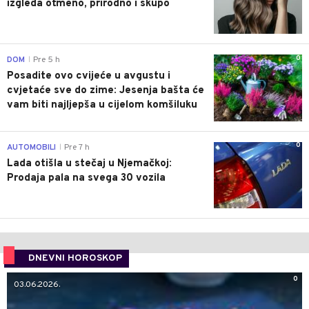
izgleda otmeno, prirodno i skupo
0
DOM
Pre 5 h
|
Posadite ovo cvijeće u avgustu i
cvjetaće sve do zime: Jesenja bašta će
vam biti najljepša u cijelom komšiluku
0
AUTOMOBILI
Pre 7 h
|
Lada otišla u stečaj u Njemačkoj:
Prodaja pala na svega 30 vozila
DNEVNI HOROSKOP
0
03.06.2026.