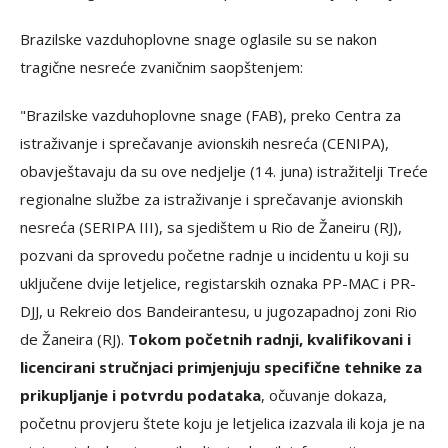
Brazilske vazduhoplovne snage oglasile su se nakon
tragične nesreće zvaničnim saopštenjem:
"Brazilske vazduhoplovne snage (FAB), preko Centra za
istraživanje i sprečavanje avionskih nesreća (CENIPA),
obavještavaju da su ove nedjelje (14. juna) istražitelji Treće
regionalne službe za istraživanje i sprečavanje avionskih
nesreća (SERIPA III), sa sjedištem u Rio de Žaneiru (RJ),
pozvani da sprovedu početne radnje u incidentu u koji su
uključene dvije letjelice, registarskih oznaka PP-MAC i PR-
DJJ, u Rekreio dos Bandeirantesu, u jugozapadnoj zoni Rio
de Žaneira (RJ).
Tokom početnih radnji, kvalifikovani i
licencirani stručnjaci primjenjuju specifične tehnike za
prikupljanje i potvrdu podataka
, očuvanje dokaza,
početnu provjeru štete koju je letjelica izazvala ili koja je na