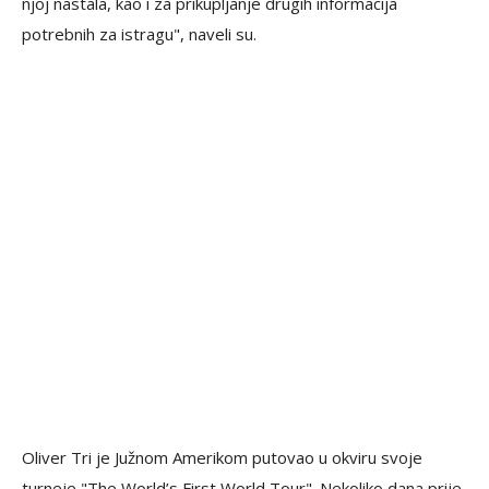
njoj nastala, kao i za prikupljanje drugih informacija
potrebnih za istragu", naveli su.
Oliver Tri je Južnom Amerikom putovao u okviru svoje
turneje "The World’s First World Tour". Nekoliko dana prije