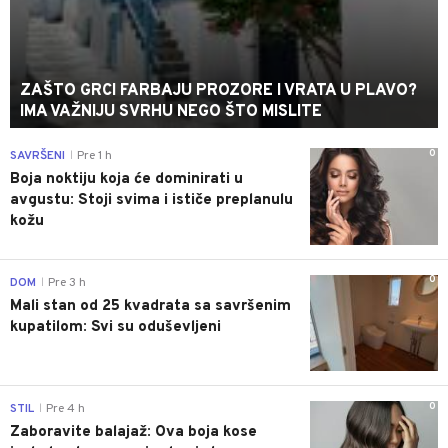
ZAŠTO GRCI FARBAJU PROZORE I VRATA U PLAVO?
IMA VAŽNIJU SVRHU NEGO ŠTO MISLITE
0
SAVRŠENI
Pre 1 h
|
Boja noktiju koja će dominirati u
avgustu: Stoji svima i ističe preplanulu
kožu
0
DOM
Pre 3 h
|
Mali stan od 25 kvadrata sa savršenim
kupatilom: Svi su oduševljeni
0
STIL
Pre 4 h
|
Zaboravite balajaž: Ova boja kose