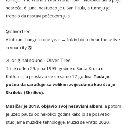
nesreće, 6. juna, nastupao je u San Paulu, a turneju je
trebalo da nastavi početkom jula.
@olivertree
A lot can change in one year → link in bio to hear these live
in your city 🌎
♬ original sound - Oliver Tree
Tri je rođen 29. juna 1993. godine u Santa Kruzu u
Kaliforniji, a proslavio se sa samo 17 godina.
Tada je
počeo da sarađuje sa velikim zvijezdama kao što je
Skrileks (Skrillex).
Muzičar je 2013. objavio svoj nezavisni album
, a potom
je uzeo pauzu od nekoliko godina kako bi se posvetio
studijama muzičke tehnologije. Muzici se vratio 2020.