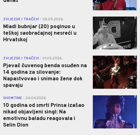
danas
0
ZVIJEZDE I TRAČEVI
08.05.2026.
|
Mladi bubnjar (20) poginuo u
teškoj saobraćajnoj nesreći u
Hrvatskoj
0
ZVIJEZDE I TRAČEVI
01.05.2026.
|
Pjevač čuvenog benda osuđen na
14 godina za silovanje:
Napastvovao i snimao žene dok
spavaju
0
SHOWTIME
24.04.2026.
|
10 godina od smrti Prinsa izašao
nikad objavljeni singl: Na
emotivnu baladu reagovala i
Selin Dion