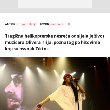
AUTOR
Dragana Božić
0
IZVOR
mondo.rs
Tragična helikopterska nesreća odnijela je život
muzičara Olivera Trija, poznatog po hitovima
koji su osvojili Tiktok.