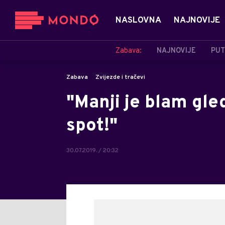
NASLOVNA
NAJNOVIJE
Zabava:
NAJNOVIJE
PUT
Zabava
Zvijezde i tračevi
"Manji je blam gle
spot!"
30.07.2019. / 20:32