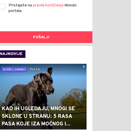
Pristajete na
pravila korišćenja
Mondo
portala.
POŠALJI
NAJNOVIJE
0
Pre 1 h
KUĆNI LJUBIMCI
KAD IH UGLEDAJU, MNOGI SE
SKLONE U STRANU: 5 RASA
PASA KOJE IZA MOĆNOG I...