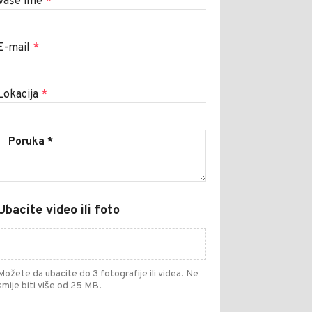
Vaše ime
*
E-mail
*
Lokacija
*
Ubacite video ili foto
Možete da ubacite do 3 fotografije ili videa. Ne
smije biti više od 25 MB.