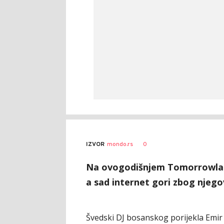
0
IZVOR
mondo.rs
Na ovogodišnjem Tomorrowlan
a sad internet gori zbog njego
Švedski DJ bosanskog porijekla Emir K