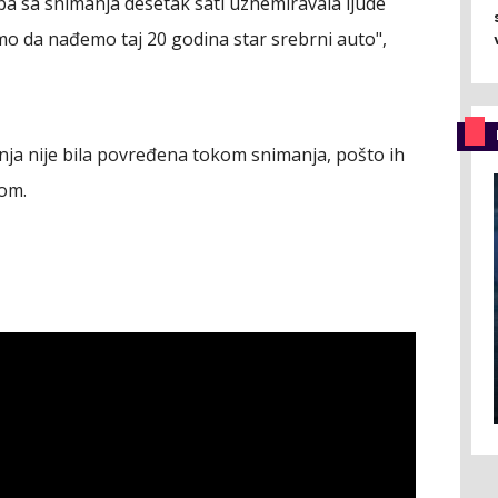
ipa sa snimanja desetak sati uznemiravala ljude
mo da nađemo taj 20 godina star srebrni auto",
inja nije bila povređena tokom snimanja, pošto ih
kom.