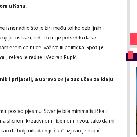
nom u Kanu.
e iznenadilo što je žiri među toliko ozbiljnih i
ji je, ustvari, lud. To mi je potvrdilo da se
amjerom da bude 'važna' ili politička.
Spot je
ve
", rekao je reditelj Vedran Rupić.
k i prijatelj, a upravo on je zaslušan za ideju
mir poslao pjesmu. Stvar je bila minimalistička i
 na sličnom kreativnom i idejnom nivou, tako da mi
ao da bolji nikada nije čuo", izjavio je Rupić.