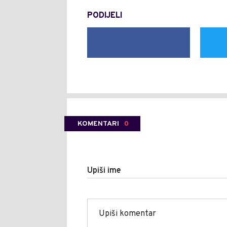
PODIJELI
KOMENTARI
0
Upiši ime