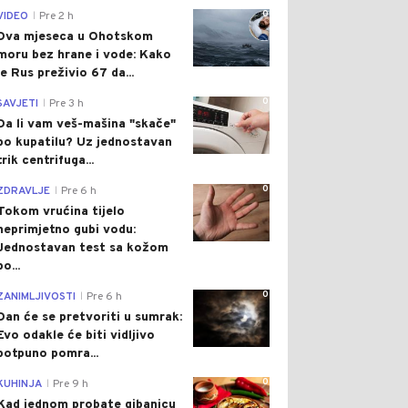
0
VIDEO
Pre 2 h
|
Dva mjeseca u Ohotskom
moru bez hrane i vode: Kako
je Rus preživio 67 da...
0
SAVJETI
Pre 3 h
|
Da li vam veš-mašina "skače"
po kupatilu? Uz jednostavan
trik centrifuga...
0
ZDRAVLJE
Pre 6 h
|
Tokom vrućina tijelo
neprimjetno gubi vodu:
Jednostavan test sa kožom
po...
0
ZANIMLJIVOSTI
Pre 6 h
|
Dan će se pretvoriti u sumrak:
Evo odakle će biti vidljivo
potpuno pomra...
0
KUHINJA
Pre 9 h
|
Kad jednom probate gibanicu