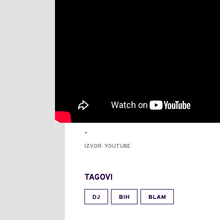
-
IZVOR: YOUTUBE
TAGOVI
DJ
BIH
BLAM