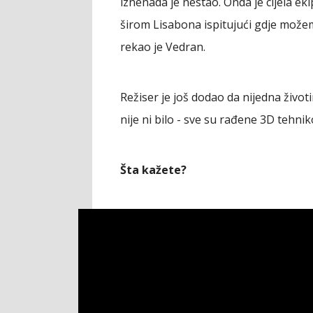
iznenada je nestao. Onda je cijela ek
širom Lisabona ispitujući gdje može
rekao je Vedran.
Režiser je još dodao da nijedna život
nije ni bilo - sve su rađene 3D tehni
Šta kažete?