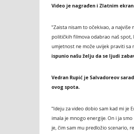
Video je nagrađen i Zlatnim ekra
"Zaista nisam to očekivao, a najviše m
političkih filmova odabrao naš spot, ko
umjetnost ne može uvijek praviti sa n
ispunio našu želju da se ljudi zaba
Vedran Rupić je Salvadoreov saradni
ovog spota.
"Ideju za video dobio sam kad mi je E
imala je mnogo energije. On i ja smo
je, čim sam mu predložio scenario, rek