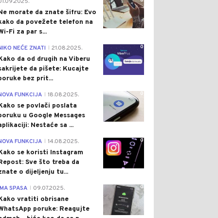
0
01.09.2025.
Ne morate da znate šifru: Evo
kako da povežete telefon na
Wi-Fi za par s...
0
NIKO NEĆE ZNATI
21.08.2025.
|
Kako da od drugih na Viberu
sakrijete da pišete: Kucajte
poruke bez prit...
0
NOVA FUNKCIJA
18.08.2025.
|
Kako se povlači poslata
poruku u Google Messages
aplikaciji: Nestaće sa ...
0
NOVA FUNKCIJA
14.08.2025.
|
Kako se koristi Instagram
Repost: Sve što treba da
znate o dijeljenju tu...
0
IMA SPASA
09.07.2025.
|
Kako vratiti obrisane
WhatsApp poruke: Reagujte