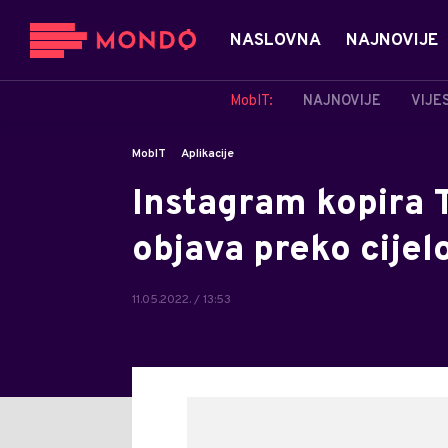
NASLOVNA
NAJNOVIJE
MobIT:
NAJNOVIJE
VIJE
MobIT
Aplikacije
Instagram kopira T
objava preko cijel
11.05.2022. / 13:53