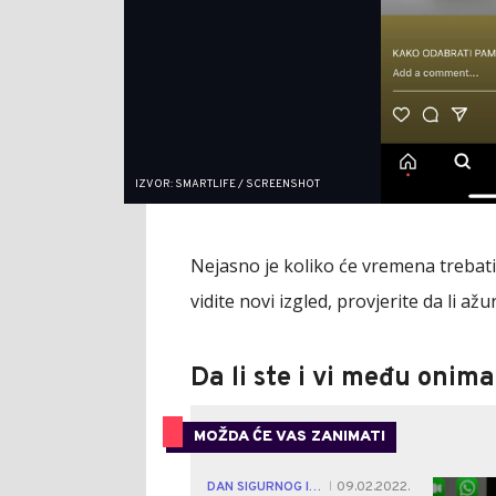
IZVOR: SMARTLIFE / SCREENSHOT
Nejasno je koliko će vremena trebati 
vidite novi izgled, provjerite da li ažu
Da li ste i vi među onima
MOŽDA ĆE VAS ZANIMATI
DAN SIGURNOG INTERNETA
09.02.2022.
|