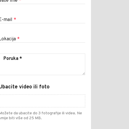
Vaše ime
*
E-mail
*
Lokacija
*
Ubacite video ili foto
Možete da ubacite do 3 fotografije ili videa. Ne
smije biti više od 25 MB.