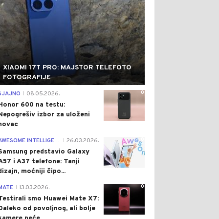
XIAOMI 17T PRO: MAJSTOR TELEFOTO
FOTOGRAFIJE
0
SJAJNO
08.05.2026.
|
Honor 600 na testu:
Nepogrešiv izbor za uloženi
novac
0
AWESOME INTELLIGENCE
26.03.2026.
|
Samsung predstavio Galaxy
A57 i A37 telefone: Tanji
dizajn, moćniji čipo...
0
MATE
13.03.2026.
|
Testirali smo Huawei Mate X7:
Daleko od povoljnog, ali bolje
kamere neće...