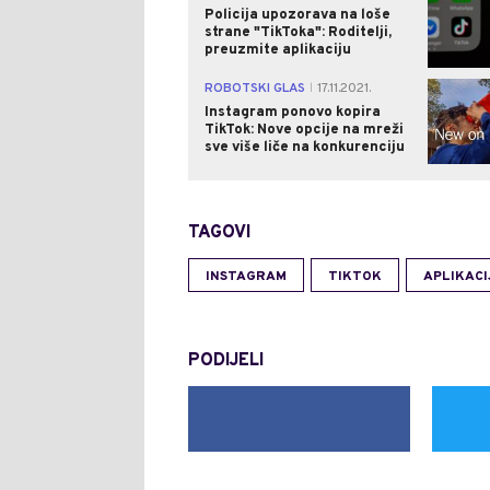
Policija upozorava na loše
strane "TikToka": Roditelji,
preuzmite aplikaciju
ROBOTSKI GLAS
17.11.2021.
|
Instagram ponovo kopira
TikTok: Nove opcije na mreži
sve više liče na konkurenciju
TAGOVI
INSTAGRAM
TIKTOK
APLIKACI
PODIJELI