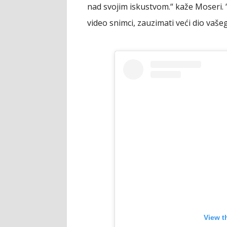
nad svojim iskustvom.“ kaže Moseri. “
video snimci, zauzimati veći dio vaše
View t