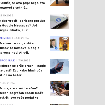
Pokušajte ovo prije nego što
pozovete tehnič...
0
29.10.2025.
Kako vratiti obrisane poruke
u Google Messages? Još
uvijek nikako, ali r...
0
ME MEME
24.10.2025.
|
Pretvorite svoje slike u
duhovite mimove: Google
sprema novi AI trik
0
ISPOD NULE
17.10.2025.
|
Telefon se brže prazni i naglo
se gasi? Evo kako hladnoća
utiče na bater...
0
23.09.2025.
Prodajete stari telefon?
Jedan pogrešan korak može
otkriti sve vaše podatke