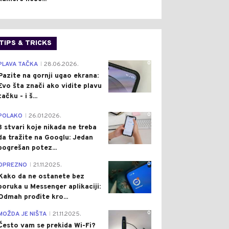
TIPS & TRICKS
0
PLAVA TAČKA
28.06.2026.
|
Pazite na gornji ugao ekrana:
Evo šta znači ako vidite plavu
tačku - i š...
0
POLAKO
26.01.2026.
|
3 stvari koje nikada ne treba
da tražite na Googlu: Jedan
pogrešan potez...
0
OPREZNO
21.11.2025.
|
Kako da ne ostanete bez
poruka u Messenger aplikaciji:
Odmah prođite kro...
0
MOŽDA JE NIŠTA
21.11.2025.
|
Često vam se prekida Wi-Fi?