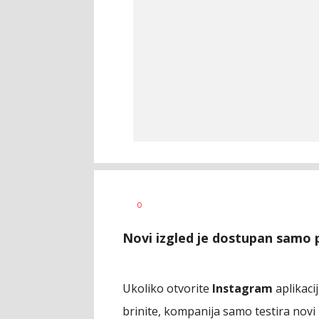
Dušan
AUTOR
0
Volaš
Novi izgled je dostupan samo 
Ukoliko otvorite
Instagram
aplikacij
brinite, kompanija samo testira novi 