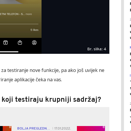
Br. slika: 4
za testiranje nove funkcije, pa ako još uvijek ne
riranje aplikacije čeka na vas.
 koji testiraju krupniji sadržaj?
0
0
BOLJA PREGLEDNOST
17.01.2022.
|