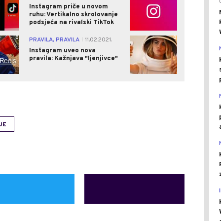
Instagram priče u novom
ruhu: Vertikalno skrolovanje
podsjeća na rivalski TikTok
0
0
PRAVILA, PRAVILA
11.02.2021.
|
Instagram uveo nova
pravila: Kažnjava "ljenjivce"
JE