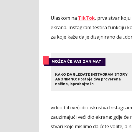
Ulaskom na
TikTok
, prva stvar koju
ekrana. Instagram testira funkciju ko
za koje kaže da je dizajnirano da „do
MOŽDA ĆE VAS ZANIMATI
KAKO DA GLEDATE INSTAGRAM STORY
ANONIMNO: Postoje dva proverena
načina, isprobajte ih
video biti veći dio iskustva Instagram 
zauzimajući veći dio ekrana; gdje će 
stvari koje mislimo da ćete volite, a n