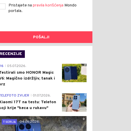
Pristajete na
pravila korišćenja
Mondo
portala.
POŠALJI
RECENZIJE
0
V6
05.07.2026.
|
Testirali smo HONOR Magic
V6: Magično izdržljiv, tanak i
brz
0
TELEFOTO ZVIJER
01.07.2026.
|
Xiaomi 17T na testu: Telefon
koji krije "keca u rukavu"
0
04.06.2026.
T SERIJA