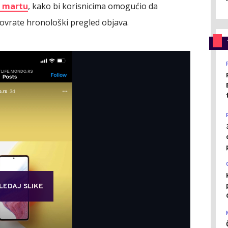
u martu
, kako bi korisnicima omogućio da
povrate hronološki pregled objava.
LEDAJ SLIKE