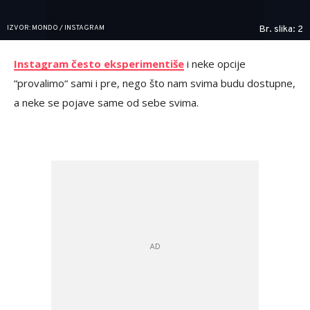
IZVOR: MONDO / INSTAGRAM
Br. slika: 2
Instagram često eksperimentiše
i neke opcije
“provalimo“ sami i pre, nego što nam svima budu dostupne,
a neke se pojave same od sebe svima.