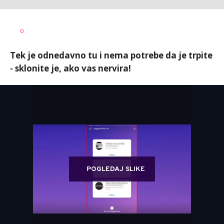
Marko
AUTOR
0
Čavić
Tek je odnedavno tu i nema potrebe da je trpite
- sklonite je, ako vas nervira!
POGLEDAJ SLIKE