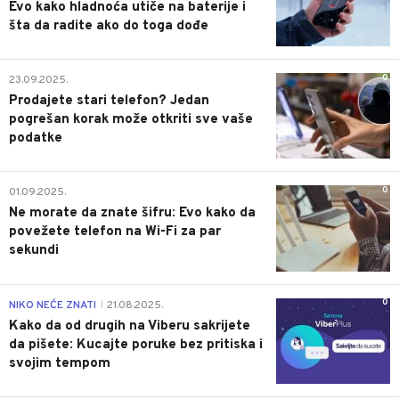
Evo kako hladnoća utiče na baterije i
šta da radite ako do toga dođe
0
23.09.2025.
Prodajete stari telefon? Jedan
pogrešan korak može otkriti sve vaše
podatke
0
01.09.2025.
Ne morate da znate šifru: Evo kako da
povežete telefon na Wi-Fi za par
sekundi
0
NIKO NEĆE ZNATI
21.08.2025.
|
Kako da od drugih na Viberu sakrijete
da pišete: Kucajte poruke bez pritiska i
svojim tempom