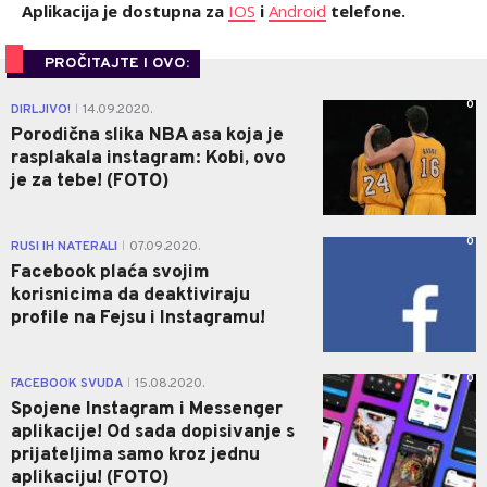
Aplikacija je dostupna za
IOS
i
Android
telefone.
PROČITAJTE I OVO:
0
DIRLJIVO!
14.09.2020.
|
Porodična slika NBA asa koja je
rasplakala instagram: Kobi, ovo
je za tebe! (FOTO)
0
RUSI IH NATERALI
07.09.2020.
|
Facebook plaća svojim
korisnicima da deaktiviraju
profile na Fejsu i Instagramu!
0
FACEBOOK SVUDA
15.08.2020.
|
Spojene Instagram i Messenger
aplikacije! Od sada dopisivanje s
prijateljima samo kroz jednu
aplikaciju! (FOTO)