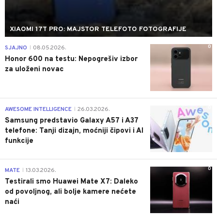
XIAOMI 17T PRO: MAJSTOR TELEFOTO FOTOGRAFIJE
0
SJAJNO
08.05.2026.
|
Honor 600 na testu: Nepogrešiv izbor
za uloženi novac
0
AWESOME INTELLIGENCE
26.03.2026.
|
Samsung predstavio Galaxy A57 i A37
telefone: Tanji dizajn, moćniji čipovi i AI
funkcije
0
MATE
13.03.2026.
|
Testirali smo Huawei Mate X7: Daleko
od povoljnog, ali bolje kamere nećete
naći