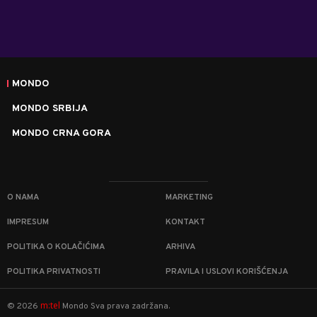
MONDO
MONDO SRBIJA
MONDO CRNA GORA
O NAMA
MARKETING
IMPRESUM
KONTAKT
POLITIKA O KOLAČIĆIMA
ARHIVA
POLITIKA PRIVATNOSTI
PRAVILA I USLOVI KORIŠĆENJA
m:tel
©
2026
Mondo
Sva prava zadržana.