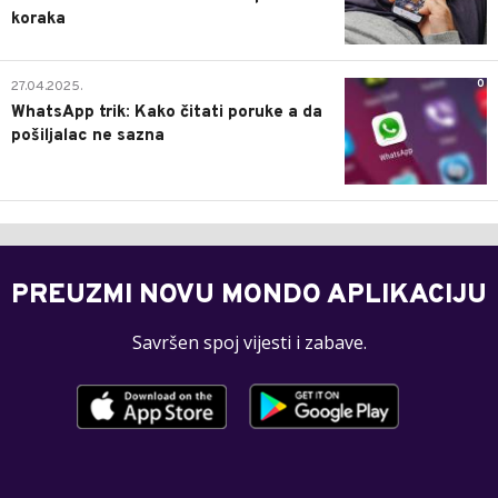
koraka
0
27.04.2025.
WhatsApp trik: Kako čitati poruke a da
pošiljalac ne sazna
PREUZMI NOVU MONDO APLIKACIJU
Savršen spoj vijesti i zabave.