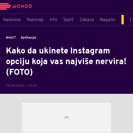
Naslovna
Najnovije
Info
Sport
Zabava
Magazin
M
MobIT
Aplikacije
Kako da ukinete Instagram
opciju koja vas najviše nervira!
(FOTO)
14.09.2020. / 15:33