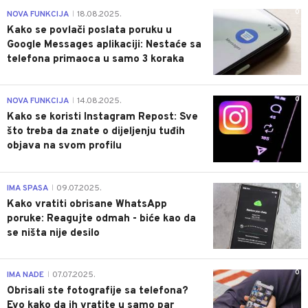
0
NOVA FUNKCIJA
18.08.2025.
|
Kako se povlači poslata poruku u
Google Messages aplikaciji: Nestaće sa
telefona primaoca u samo 3 koraka
0
NOVA FUNKCIJA
14.08.2025.
|
Kako se koristi Instagram Repost: Sve
što treba da znate o dijeljenju tuđih
objava na svom profilu
0
IMA SPASA
09.07.2025.
|
Kako vratiti obrisane WhatsApp
poruke: Reagujte odmah - biće kao da
se ništa nije desilo
0
IMA NADE
07.07.2025.
|
Obrisali ste fotografije sa telefona?
Evo kako da ih vratite u samo par