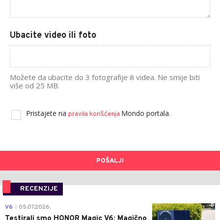
Ubacite video ili foto
Možete da ubacite do 3 fotografije ili videa. Ne smije biti
više od 25 MB.
Pristajete na
Mondo portala.
pravila korišćenja
POŠALJI
RECENZIJE
0
V6
05.07.2026.
|
Testirali smo HONOR Magic V6: Magično