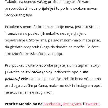
Takođe, na osnovu vašeg profila Instagram će vam
preporučivati i nove prijatelje i to po tri u svakom novom
Story-ju tog tipa.
Problem s ovom funkcijom, koja nije nova, jeste to što se
intenzivirala u poslednjih nekoliko nedelja tj. njeno
pojavljivanje u Story-jima, pa sad malom-malo imate priliku
da gledate preporuku koga da dodate sa mreže. To ćete
lako izbeći, ako isključite ovu opciju.
Prvi put kad vidite preporuke prijatelja u Instagram Story-
ju kliknite na
tri tačke
(dole) i odaberite opcije
Ne
prikazuj više
. Od sada pa nadalje trebalo bi da više nema
predloga u vašim pričama, makar ne dok ih Instagram opet
ne aktivira na neki drugi način.
Pratite Mondo.ba na
Facebooku
,
Instagramu
i
Twitteru
.