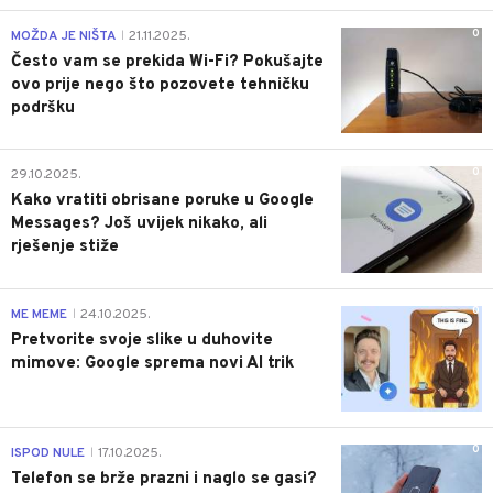
0
MOŽDA JE NIŠTA
21.11.2025.
|
Često vam se prekida Wi-Fi? Pokušajte
ovo prije nego što pozovete tehničku
podršku
0
29.10.2025.
Kako vratiti obrisane poruke u Google
Messages? Još uvijek nikako, ali
rješenje stiže
0
ME MEME
24.10.2025.
|
Pretvorite svoje slike u duhovite
mimove: Google sprema novi AI trik
0
ISPOD NULE
17.10.2025.
|
Telefon se brže prazni i naglo se gasi?