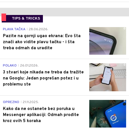
TIPS & TRICKS
0
PLAVA TAČKA
28.06.2026.
|
Pazite na gornji ugao ekrana: Evo šta
znači ako vidite plavu tačku - i šta
treba odmah da uradite
0
POLAKO
26.01.2026.
|
3 stvari koje nikada ne treba da tražite
na Googlu: Jedan pogrešan potez i u
problemu ste
0
OPREZNO
21.11.2025.
|
Kako da ne ostanete bez poruka u
Messenger aplikaciji: Odmah prođite
kroz ovih 5 koraka