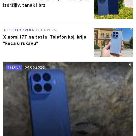
izdržljiv, tanak i brz
0
TELEFOTO ZVIJER
01.07.2026.
|
Xiaomi 17T na testu: Telefon koji krije
"keca u rukavu"
0
04.06.2026.
T SERIJA