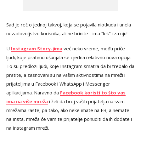
Sad je reč o jednoj takvoj, koja se pojavila niotkuda i unela
nezadovoljstvo korisnika, ali ne brinite - ima “lek“ i za nju!
U
Instagram Story-jima
već neko vreme, među priče
ljudi, koje pratimo ušunjala se i jedna relativno nova opcija.
To su predlozi ljudi, koje Instagram smatra da bi trebalo da
pratite, a zasnovani su na vašim aktivnostima na mreži i
prijateljima u Facebook i WhatsApp i Messenger
aplikacijama. Naravno da
Facebook koristi to što vas
ima na više mreža
i želi da broj vaših prijatelja na svim
mrežama raste, pa tako, ako neke imate na FB, a nemate
na Insta, mreža će vam te prijatelje ponuditi da ih dodate i
na Instagram mreži.