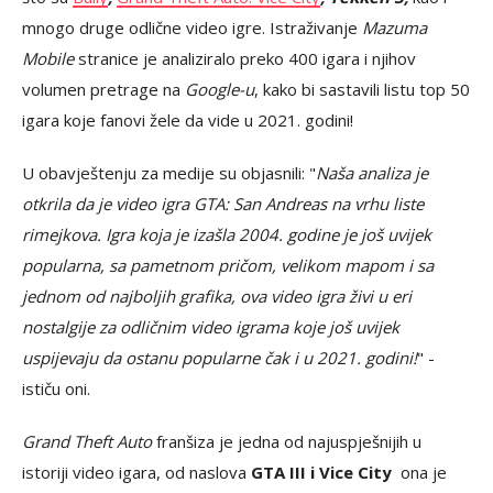
mnogo druge odlične video igre. Istraživanje
Mazuma
Mobile
stranice je analiziralo preko 400 igara i njihov
volumen pretrage na
Google-u
, kako bi sastavili listu top 50
igara koje fanovi žele da vide u 2021. godini!
U obavještenju za medije su objasnili: "
Naša analiza je
otkrila da je video igra GTA: San Andreas na vrhu liste
rimejkova. Igra koja je izašla 2004. godine je još uvijek
popularna, sa pametnom pričom, velikom mapom i sa
jednom od najboljih grafika, ova video igra živi u eri
nostalgije za odličnim video igrama koje još uvijek
uspijevaju da ostanu popularne čak i u 2021. godini!
" -
ističu oni.
Grand Theft Auto
franšiza je jedna od najuspješnijih u
istoriji video igara, od naslova
GTA III i Vice City
ona je