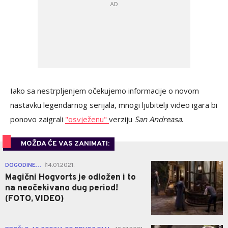
Iako sa nestrpljenjem očekujemo informacije o novom
nastavku legendarnog serijala, mnogi ljubitelji video igara bi
ponovo zaigrali
"osvježenu"
verziju
San Andreasa
.
MOŽDA ĆE VAS ZANIMATI:
0
DOGODINE…
14.01.2021.
|
Magični Hogvorts je odložen i to
na neočekivano dug period!
(FOTO, VIDEO)
0