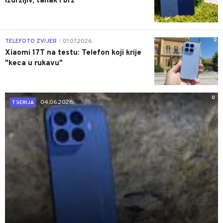
izdržljiv, tanak i brz
0
TELEFOTO ZVIJER
01.07.2026.
|
Xiaomi 17T na testu: Telefon koji krije
"keca u rukavu"
0
04.06.2026.
T SERIJA