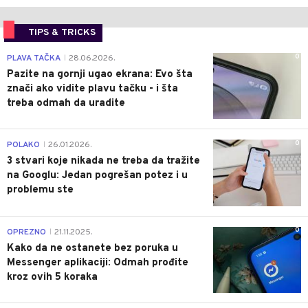
TIPS & TRICKS
0
PLAVA TAČKA
28.06.2026.
|
Pazite na gornji ugao ekrana: Evo šta
znači ako vidite plavu tačku - i šta
treba odmah da uradite
0
POLAKO
26.01.2026.
|
3 stvari koje nikada ne treba da tražite
na Googlu: Jedan pogrešan potez i u
problemu ste
0
OPREZNO
21.11.2025.
|
Kako da ne ostanete bez poruka u
Messenger aplikaciji: Odmah prođite
kroz ovih 5 koraka