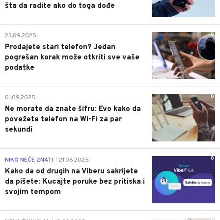
šta da radite ako do toga dođe
0
23.09.2025.
Prodajete stari telefon? Jedan
pogrešan korak može otkriti sve vaše
podatke
0
01.09.2025.
Ne morate da znate šifru: Evo kako da
povežete telefon na Wi-Fi za par
sekundi
0
NIKO NEĆE ZNATI
21.08.2025.
|
Kako da od drugih na Viberu sakrijete
da pišete: Kucajte poruke bez pritiska i
svojim tempom