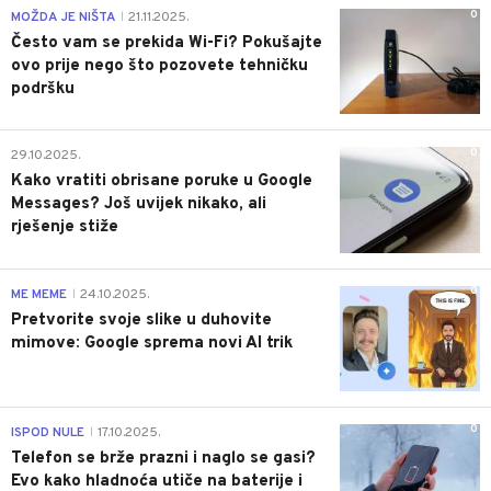
0
MOŽDA JE NIŠTA
21.11.2025.
|
Često vam se prekida Wi-Fi? Pokušajte
ovo prije nego što pozovete tehničku
podršku
0
29.10.2025.
Kako vratiti obrisane poruke u Google
Messages? Još uvijek nikako, ali
rješenje stiže
0
ME MEME
24.10.2025.
|
Pretvorite svoje slike u duhovite
mimove: Google sprema novi AI trik
0
ISPOD NULE
17.10.2025.
|
Telefon se brže prazni i naglo se gasi?
Evo kako hladnoća utiče na baterije i