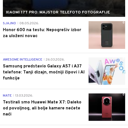
XIAOMI 17T PRO: MAJSTOR TELEFOTO FOTOGRAFIJE
0
SJAJNO
08.05.2026.
|
Honor 600 na testu: Nepogrešiv izbor
za uloženi novac
0
AWESOME INTELLIGENCE
26.03.2026.
|
Samsung predstavio Galaxy A57 i A37
telefone: Tanji dizajn, moćniji čipovi i AI
funkcije
0
MATE
13.03.2026.
|
Testirali smo Huawei Mate X7: Daleko
od povoljnog, ali bolje kamere nećete
naći