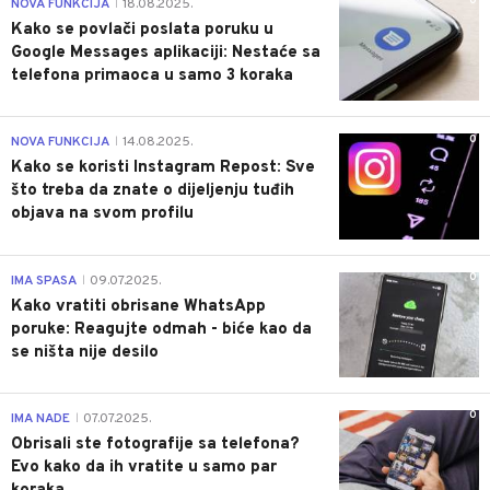
0
NOVA FUNKCIJA
18.08.2025.
|
Kako se povlači poslata poruku u
Google Messages aplikaciji: Nestaće sa
telefona primaoca u samo 3 koraka
0
NOVA FUNKCIJA
14.08.2025.
|
Kako se koristi Instagram Repost: Sve
što treba da znate o dijeljenju tuđih
objava na svom profilu
0
IMA SPASA
09.07.2025.
|
Kako vratiti obrisane WhatsApp
poruke: Reagujte odmah - biće kao da
se ništa nije desilo
0
IMA NADE
07.07.2025.
|
Obrisali ste fotografije sa telefona?
Evo kako da ih vratite u samo par