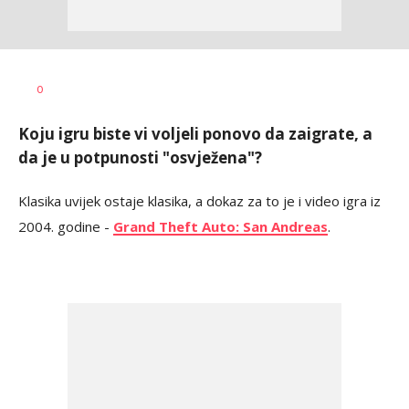
Vesna
AUTOR
0
Kerkez
Koju igru biste vi voljeli ponovo da zaigrate, a
da je u potpunosti "osvježena"?
Klasika uvijek ostaje klasika, a dokaz za to je i video igra iz
2004. godine -
Grand Theft Auto: San Andreas
.