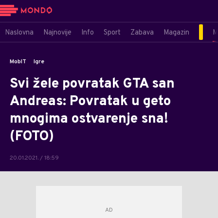
Naslovna
Najnovije
Info
Sport
Zabava
Magazin
M
MobIT
Igre
Svi žele povratak GTA san
Andreas: Povratak u geto
mnogima ostvarenje sna!
(FOTO)
20.01.2021. / 18:59