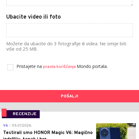
Ubacite video ili foto
Možete da ubacite do 3 fotografije ili videa. Ne smije biti
više od 25 MB.
Pristajete na
Mondo portala.
pravila korišćenja
POŠALJI
RECENZIJE
0
V6
05.07.2026.
|
Testirali smo HONOR Magic V6: Magično