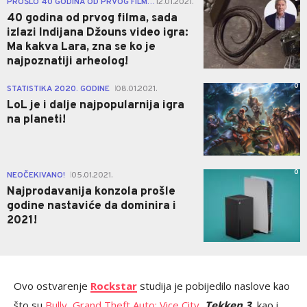
PROŠLO 40 GODINA OD PRVOG FILMA
12.01.2021.
|
40 godina od prvog filma, sada
izlazi Indijana Džouns video igra:
Ma kakva Lara, zna se ko je
najpoznatiji arheolog!
0
STATISTIKA 2020. GODINE
08.01.2021.
|
LoL je i dalje najpopularnija igra
na planeti!
0
NEOČEKIVANO!
05.01.2021.
|
Najprodavanija konzola prošle
godine nastaviće da dominira i
2021!
Ovo ostvarenje
Rockstar
studija je pobijedilo naslove kao
što su
Bully
,
Grand Theft Auto: Vice City
, Tekken 3,
kao i