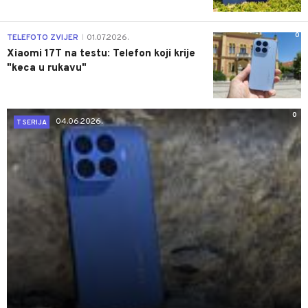
0
TELEFOTO ZVIJER
01.07.2026.
|
Xiaomi 17T na testu: Telefon koji krije
"keca u rukavu"
0
04.06.2026.
T SERIJA