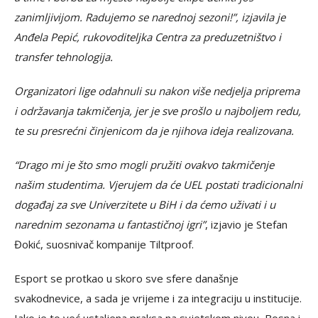
zanimljivijom. Radujemo se narednoj sezoni!”, izjavila je
Anđela Pepić, rukovoditeljka Centra za preduzetništvo i
transfer tehnologija.
Organizatori lige odahnuli su nakon više nedjelja priprema
i održavanja takmičenja, jer je sve prošlo u najboljem redu,
te su presrećni činjenicom da je njihova ideja realizovana.
“Drago mi je što smo mogli pružiti ovakvo takmičenje
našim studentima. Vjerujem da će UEL postati tradicionalni
događaj za sve Univerzitete u BiH i da ćemo uživati i u
narednim sezonama u fantastičnoj igri”
, izjavio je Stefan
Đokić, suosnivač kompanije Tiltproof.
Esport se protkao u skoro sve sfere današnje
svakodnevice, a sada je vrijeme i za integraciju u institucije.
Iako je to već ustaljena praksa na svjetskom nivou, Bosna i