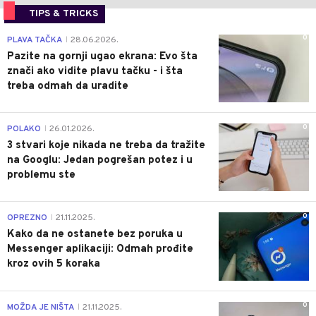
TIPS & TRICKS
0
PLAVA TAČKA
28.06.2026.
|
Pazite na gornji ugao ekrana: Evo šta
znači ako vidite plavu tačku - i šta
treba odmah da uradite
0
POLAKO
26.01.2026.
|
3 stvari koje nikada ne treba da tražite
na Googlu: Jedan pogrešan potez i u
problemu ste
0
OPREZNO
21.11.2025.
|
Kako da ne ostanete bez poruka u
Messenger aplikaciji: Odmah prođite
kroz ovih 5 koraka
0
MOŽDA JE NIŠTA
21.11.2025.
|