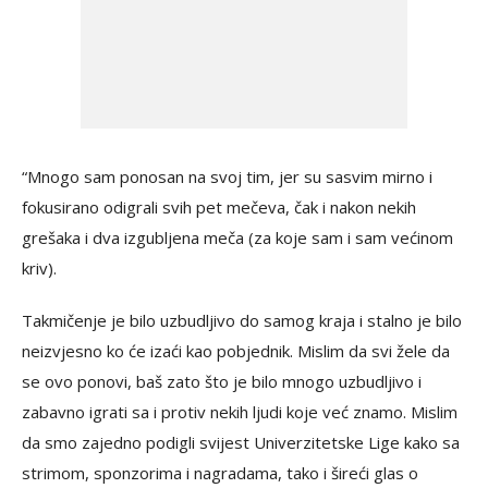
“Mnogo sam ponosan na svoj tim, jer su sasvim mirno i
fokusirano odigrali svih pet mečeva, čak i nakon nekih
grešaka i dva izgubljena meča (za koje sam i sam većinom
kriv).
Takmičenje je bilo uzbudljivo do samog kraja i stalno je bilo
neizvjesno ko će izaći kao pobjednik. Mislim da svi žele da
se ovo ponovi, baš zato što je bilo mnogo uzbudljivo i
zabavno igrati sa i protiv nekih ljudi koje već znamo. Mislim
da smo zajedno podigli svijest Univerzitetske Lige kako sa
strimom, sponzorima i nagradama, tako i šireći glas o