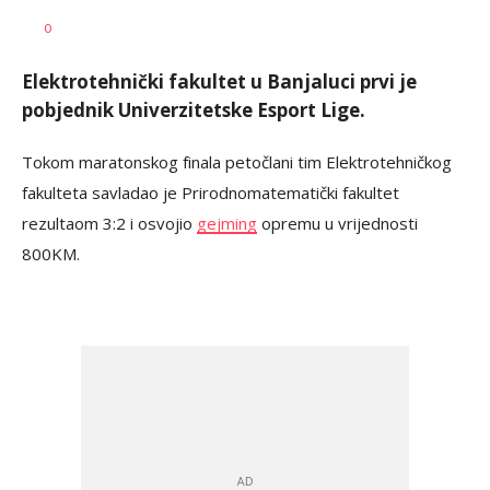
Vesna
AUTOR
0
Kerkez
Elektrotehnički fakultet u Banjaluci prvi je
pobjednik Univerzitetske Esport Lige.
Tokom maratonskog finala petočlani tim Elektrotehničkog
fakulteta savladao je Prirodnomatematički fakultet
rezultaom 3:2 i osvojio
gejming
opremu u vrijednosti
800KM.