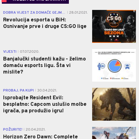
0
DOBRA VIJEST ZA DOMAĆE GEJMERE
28.01.2021.
|
Revolucija esporta u BiH:
Osnivanje prve i druge CS:GO lige
0
VIJESTI
07.07.2020.
|
Banjalučki studenti kažu - želimo
domaću esports ligu. Šta vi
mislite?
0
PROBAJ, PA KUPI
30.04.2021.
|
Isprobajte Resident Evil:
besplatno: Capcom uslušio molbe
igrača, pa produžio igru!
0
POŽURITE!
20.04.2021.
|
Horizon Zero Dawn: Complete