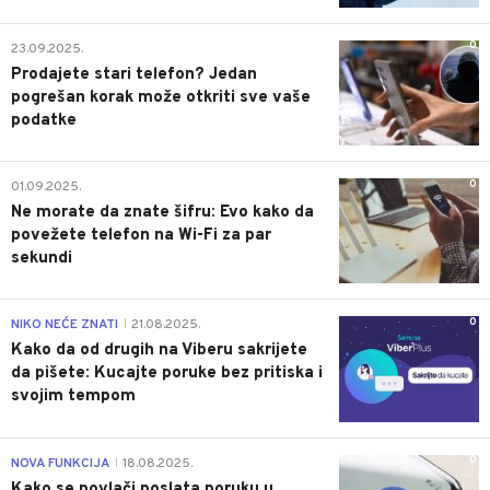
0
23.09.2025.
Prodajete stari telefon? Jedan
pogrešan korak može otkriti sve vaše
podatke
0
01.09.2025.
Ne morate da znate šifru: Evo kako da
povežete telefon na Wi-Fi za par
sekundi
0
NIKO NEĆE ZNATI
21.08.2025.
|
Kako da od drugih na Viberu sakrijete
da pišete: Kucajte poruke bez pritiska i
svojim tempom
0
NOVA FUNKCIJA
18.08.2025.
|
Kako se povlači poslata poruku u