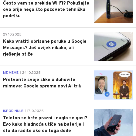
Često vam se prekida Wi-Fi? Pokušajte
ovo prije nego što pozovete tehničku
podršku
0
29.10.2025.
Kako vratiti obrisane poruke u Google
Messages? Još uvijek nikako, ali
rješenje stiže
0
ME MEME
24.10.2025.
|
Pretvorite svoje slike u duhovite
mimove: Google sprema novi AI trik
0
ISPOD NULE
17.10.2025.
|
Telefon se brže prazni i naglo se gasi?
Evo kako hladnoća utiče na baterije i
šta da radite ako do toga dođe