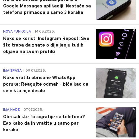
Google Messages aplikaciji: Nestaće sa
telefona primaoca u samo 3 koraka
0
NOVA FUNKCIJA
14.08.2025.
|
Kako se koristi Instagram Repost: Sve
što treba da znate o dijeljenju tuđih
objava na svom profilu
0
IMA SPASA
09.07.2025.
|
Kako vratiti obrisane WhatsApp
poruke: Reagujte odmah - biće kao da
se ništa nije desilo
0
IMA NADE
07.07.2025.
|
Obrisali ste fotografije sa telefona?
Evo kako da ih vratite u samo par
koraka