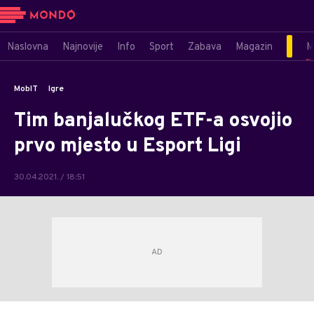
Naslovna
Najnovije
Info
Sport
Zabava
Magazin
M
MobIT
Igre
Tim banjalučkog ETF-a osvojio
prvo mjesto u Esport Ligi
30.04.2021. / 18:51