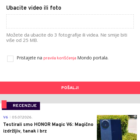
Ubacite video ili foto
Možete da ubacite do 3 fotografije ili videa. Ne smije biti
više od 25 MB.
Pristajete na
Mondo portala.
pravila korišćenja
POŠALJI
RECENZIJE
0
V6
05.07.2026.
|
Testirali smo HONOR Magic V6: Magično
izdržljiv, tanak i brz