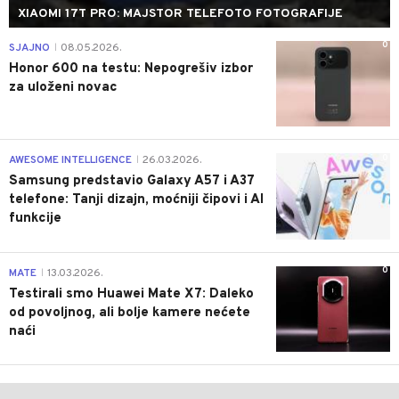
XIAOMI 17T PRO: MAJSTOR TELEFOTO FOTOGRAFIJE
0
SJAJNO
08.05.2026.
|
Honor 600 na testu: Nepogrešiv izbor
za uloženi novac
0
AWESOME INTELLIGENCE
26.03.2026.
|
Samsung predstavio Galaxy A57 i A37
telefone: Tanji dizajn, moćniji čipovi i AI
funkcije
0
MATE
13.03.2026.
|
Testirali smo Huawei Mate X7: Daleko
od povoljnog, ali bolje kamere nećete
naći