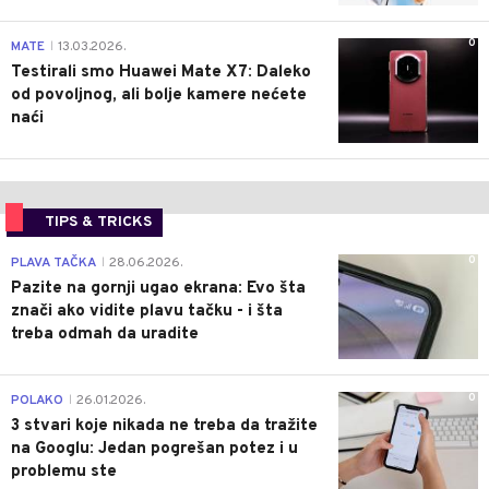
0
MATE
13.03.2026.
|
Testirali smo Huawei Mate X7: Daleko
od povoljnog, ali bolje kamere nećete
naći
TIPS & TRICKS
0
PLAVA TAČKA
28.06.2026.
|
Pazite na gornji ugao ekrana: Evo šta
znači ako vidite plavu tačku - i šta
treba odmah da uradite
0
POLAKO
26.01.2026.
|
3 stvari koje nikada ne treba da tražite
na Googlu: Jedan pogrešan potez i u
problemu ste