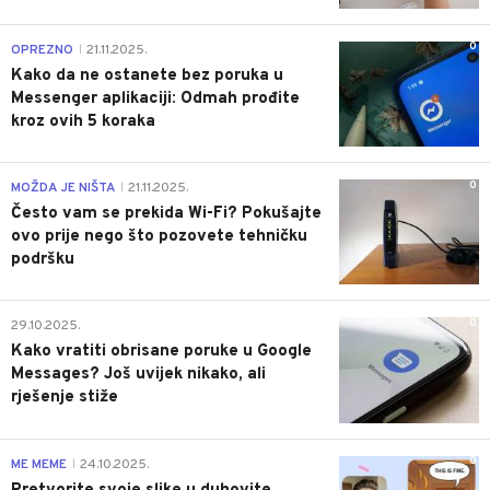
0
OPREZNO
21.11.2025.
|
Kako da ne ostanete bez poruka u
Messenger aplikaciji: Odmah prođite
kroz ovih 5 koraka
0
MOŽDA JE NIŠTA
21.11.2025.
|
Često vam se prekida Wi-Fi? Pokušajte
ovo prije nego što pozovete tehničku
podršku
0
29.10.2025.
Kako vratiti obrisane poruke u Google
Messages? Još uvijek nikako, ali
rješenje stiže
0
ME MEME
24.10.2025.
|