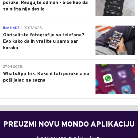
poruke: Reagujte odmah - biće kao da
se ništa nije desilo
0
IMA NADE
07.07.2025.
|
Obrisali ste fotografije sa telefona?
Evo kako da ih vratite u samo par
koraka
0
27.04.2025.
WhatsApp trik: Kako čitati poruke a da
pošiljalac ne sazna
PREUZMI NOVU MONDO APLIKACIJU
Savršen spoj vijesti i zabave.