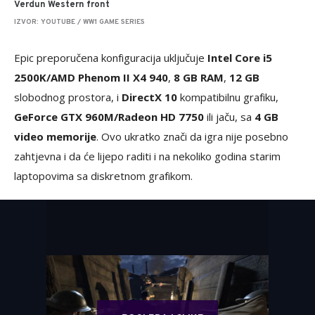
Verdun Western front
IZVOR: YOUTUBE / WW1 GAME SERIES
Epic preporučena konfiguracija uključuje
Intel Core i5
2500K/AMD Phenom II X4 940
,
8 GB RAM
,
12 GB
slobodnog prostora, i
DirectX 10
kompatibilnu grafiku,
GeForce GTX 960M/Radeon HD 7750
ili jaču, sa
4 GB
video memorije
. Ovo ukratko znači da igra nije posebno
zahtjevna i da će lijepo raditi i na nekoliko godina starim
laptopovima sa diskretnom grafikom.