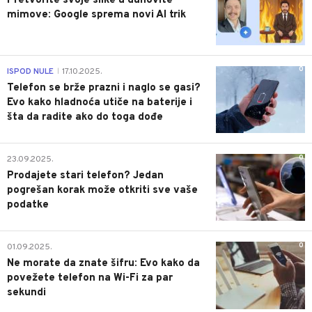
Pretvorite svoje slike u duhovite
mimove: Google sprema novi AI trik
0
ISPOD NULE
17.10.2025.
|
Telefon se brže prazni i naglo se gasi?
Evo kako hladnoća utiče na baterije i
šta da radite ako do toga dođe
0
23.09.2025.
Prodajete stari telefon? Jedan
pogrešan korak može otkriti sve vaše
podatke
0
01.09.2025.
Ne morate da znate šifru: Evo kako da
povežete telefon na Wi-Fi za par
sekundi