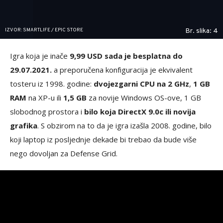
IZVOR: SMARTLIFE / EPIC STORE
Br. slika: 4
Igra koja je inače
9,99 USD sada je besplatna do
29.07.2021.
a preporučena konfiguracija je ekvivalent
tosteru iz 1998. godine:
dvojezgarni CPU na 2 GHz
,
1 GB
RAM
na XP-u ili
1,5 GB
za novije Windows OS-ove, 1 GB
slobodnog prostora i
bilo koja DirectX 9.0c ili novija
grafika
. S obzirom na to da je igra izašla 2008. godine, bilo
koji laptop iz posljednje dekade bi trebao da bude više
nego dovoljan za Defense Grid.