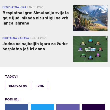
0
BESPLATNA IGRA
07.05.2021.
|
Besplatna igra: Simulacija svijeta
gdje ljudi nikada nisu stigli na vrh
lanca ishrane
0
DIGITALNA ZABAVA
23.04.2021.
|
Jedna od najboljih igara za žurke
besplatna još tri dana
TAGOVI
BESPLATNO
IGRE
PODIJELI