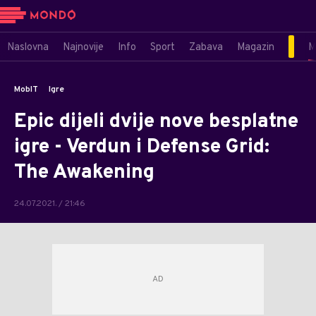
Naslovna
Najnovije
Info
Sport
Zabava
Magazin
M
MobIT
Igre
Epic dijeli dvije nove besplatne
igre - Verdun i Defense Grid:
The Awakening
24.07.2021. / 21:46