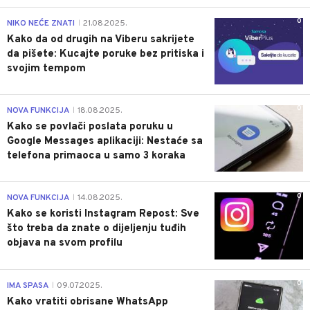
0
NIKO NEĆE ZNATI
21.08.2025.
|
Kako da od drugih na Viberu sakrijete
da pišete: Kucajte poruke bez pritiska i
svojim tempom
0
NOVA FUNKCIJA
18.08.2025.
|
Kako se povlači poslata poruku u
Google Messages aplikaciji: Nestaće sa
telefona primaoca u samo 3 koraka
0
NOVA FUNKCIJA
14.08.2025.
|
Kako se koristi Instagram Repost: Sve
što treba da znate o dijeljenju tuđih
objava na svom profilu
0
IMA SPASA
09.07.2025.
|
Kako vratiti obrisane WhatsApp