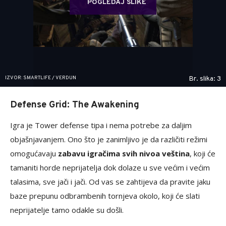
POGLEDAJ SLIKE
IZVOR: SMARTLIFE / VERDUN
Br. slika: 3
Defense Grid: The Awakening
Igra je Tower defense tipa i nema potrebe za daljim
objašnjavanjem. Ono što je zanimljivo je da različiti režimi
omogućavaju
zabavu igračima svih nivoa veština
, koji će
tamaniti horde neprijatelja dok dolaze u sve većim i većim
talasima, sve jači i jači. Od vas se zahtijeva da pravite jaku
baze prepunu odbrambenih tornjeva okolo, koji će slati
neprijatelje tamo odakle su došli.