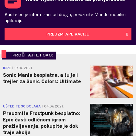
Budite bolje informisani od drugih, preuzmite Mondo mobilnu
aplikaciju
PREUZMI APLIKACIJU
PROČITAJTE I OVO:
0
IGRE
19.06.2021.
|
Sonic Mania besplatna, a tu je i
trejler za Sonic Colors: Ultimate
0
UŠTEDITE 30 DOLARA
04.06.2021.
|
Preuzmite Frostpunk besplatno:
Epic časti odličnom igrom
preživljavanja, pokupite je dok
traje akcija