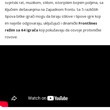
svjetski rat, muzikom, stilom, istorijskim bojnim poljima, sa
ključnim dešavanjima na Zapadnom frontu. Sa 5 različitih
tipova bitke igrači mogu da biraju stilove i tipove igre koji
im najviše odgovaraju, uključujući i dinamički
Frontlines
režim sa 64 igrača
koji pokušavaju da osvoje protivničke
rovove.