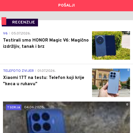
POŠALJI
RECENZIJE
0
V6
05.07.2026.
|
Testirali smo HONOR Magic V6: Magično
izdržljiv, tanak i brz
0
TELEFOTO ZVIJER
01.07.2026.
|
Xiaomi 17T na testu: Telefon koji krije
"keca u rukavu"
0
04.06.2026.
T SERIJA