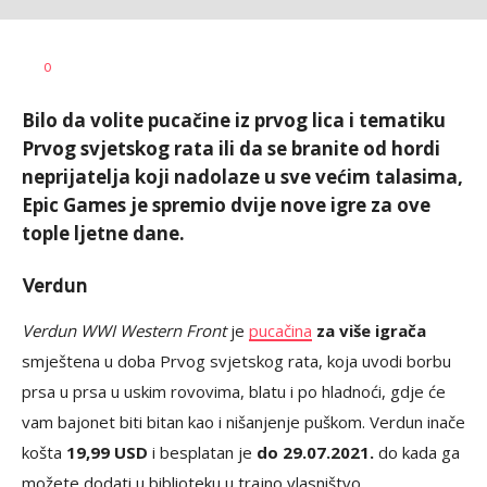
Vesna
AUTOR
0
Kerkez
Bilo da volite pucačine iz prvog lica i tematiku
Prvog svjetskog rata ili da se branite od hordi
neprijatelja koji nadolaze u sve većim talasima,
Epic Games je spremio dvije nove igre za ove
tople ljetne dane.
Verdun
Verdun WWI Western Front
je
pucačina
za više igrača
smještena u doba Prvog svjetskog rata, koja uvodi borbu
prsa u prsa u uskim rovovima, blatu i po hladnoći, gdje će
vam bajonet biti bitan kao i nišanjenje puškom. Verdun inače
košta
19,99 USD
i besplatan je
do 29.07.2021.
do kada ga
možete dodati u biblioteku u trajno vlasništvo.