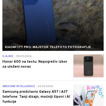
XIAOMI 17T PRO: MAJSTOR TELEFOTO FOTOGRAFIJE
0
SJAJNO
08.05.2026.
|
Honor 600 na testu: Nepogrešiv izbor
za uloženi novac
0
AWESOME INTELLIGENCE
26.03.2026.
|
Samsung predstavio Galaxy A57 i A37
telefone: Tanji dizajn, moćniji čipovi i AI
funkcije