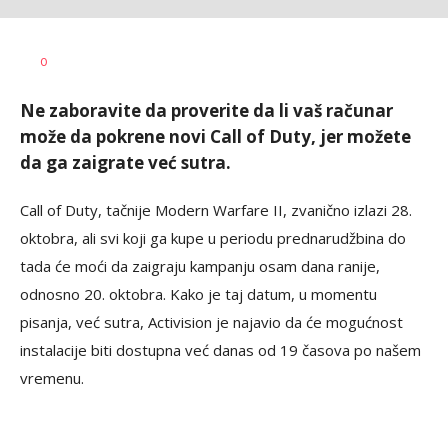
Dušan
AUTOR
0
Volaš
Ne zaboravite da proverite da li vaš računar
može da pokrene novi Call of Duty, jer možete
da ga zaigrate već sutra.
Call of Duty, tačnije Modern Warfare II, zvanično izlazi 28.
oktobra, ali svi koji ga kupe u periodu prednarudžbina do
tada će moći da zaigraju kampanju osam dana ranije,
odnosno 20. oktobra. Kako je taj datum, u momentu
pisanja, već sutra, Activision je najavio da će mogućnost
instalacije biti dostupna već danas od 19 časova po našem
vremenu.