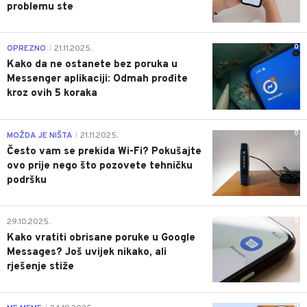
problemu ste
0
OPREZNO
21.11.2025.
|
Kako da ne ostanete bez poruka u
Messenger aplikaciji: Odmah prođite
kroz ovih 5 koraka
0
MOŽDA JE NIŠTA
21.11.2025.
|
Često vam se prekida Wi-Fi? Pokušajte
ovo prije nego što pozovete tehničku
podršku
0
29.10.2025.
Kako vratiti obrisane poruke u Google
Messages? Još uvijek nikako, ali
rješenje stiže
0