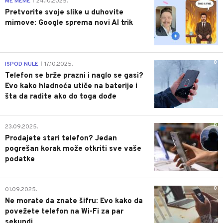
ME MEME
24.10.2025.
|
Pretvorite svoje slike u duhovite
mimove: Google sprema novi AI trik
0
ISPOD NULE
17.10.2025.
|
Telefon se brže prazni i naglo se gasi?
Evo kako hladnoća utiče na baterije i
šta da radite ako do toga dođe
0
23.09.2025.
Prodajete stari telefon? Jedan
pogrešan korak može otkriti sve vaše
podatke
0
01.09.2025.
Ne morate da znate šifru: Evo kako da
povežete telefon na Wi-Fi za par
sekundi