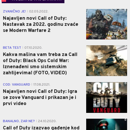
0
ZVANIČNO JE!
02.05.2022.
|
Najavljen novi Call of Duty:
Nastavak za 2022. godinu zvaće
se Modern Warfare 2
0
BETA TEST
07.10.2020.
|
Kakva mašina vam treba za Call
of Duty: Black Ops Cold War:
Iznenađeni smo sistemskim
zahtijevima! (FOTO, VIDEO)
0
COD: VANGUARD
17.08.2021.
|
Najavljen novi Call of Duty: Igra
se zove Vanguard i prikazan je i
prvi video
0
BANALNO, ZAR NE?
24.10.2020.
|
Call of Duty izazvao gađenje kod