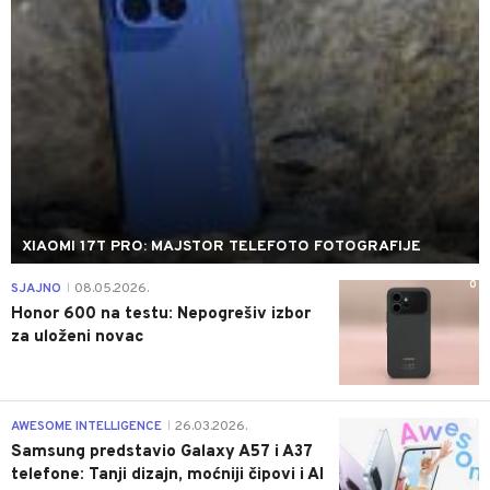
XIAOMI 17T PRO: MAJSTOR TELEFOTO FOTOGRAFIJE
0
SJAJNO
08.05.2026.
|
Honor 600 na testu: Nepogrešiv izbor
za uloženi novac
0
AWESOME INTELLIGENCE
26.03.2026.
|
Samsung predstavio Galaxy A57 i A37
telefone: Tanji dizajn, moćniji čipovi i AI