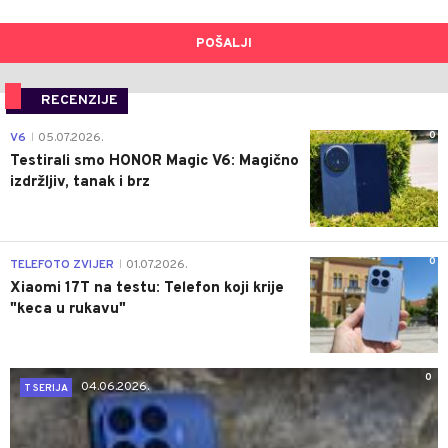
POŠALJI
RECENZIJE
0
V6
05.07.2026.
|
Testirali smo HONOR Magic V6: Magično
izdržljiv, tanak i brz
0
TELEFOTO ZVIJER
01.07.2026.
|
Xiaomi 17T na testu: Telefon koji krije
"keca u rukavu"
0
04.06.2026.
T SERIJA