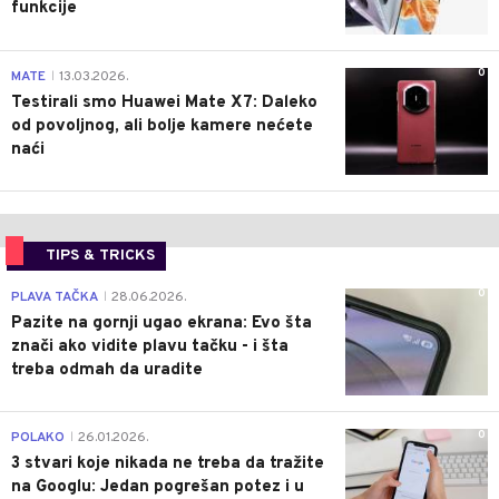
funkcije
0
MATE
13.03.2026.
|
Testirali smo Huawei Mate X7: Daleko
od povoljnog, ali bolje kamere nećete
naći
TIPS & TRICKS
0
PLAVA TAČKA
28.06.2026.
|
Pazite na gornji ugao ekrana: Evo šta
znači ako vidite plavu tačku - i šta
treba odmah da uradite
0
POLAKO
26.01.2026.
|
3 stvari koje nikada ne treba da tražite
na Googlu: Jedan pogrešan potez i u