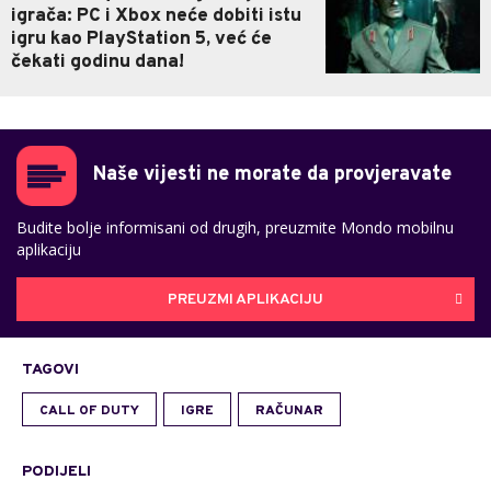
igrača: PC i Xbox neće dobiti istu
igru kao PlayStation 5, već će
čekati godinu dana!
Naše vijesti ne morate da provjeravate
Budite bolje informisani od drugih, preuzmite Mondo mobilnu
aplikaciju
PREUZMI APLIKACIJU
TAGOVI
CALL OF DUTY
IGRE
RAČUNAR
PODIJELI