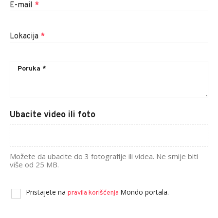
E-mail
*
Lokacija
*
Ubacite video ili foto
Možete da ubacite do 3 fotografije ili videa. Ne smije biti
više od 25 MB.
Pristajete na
Mondo portala.
pravila korišćenja