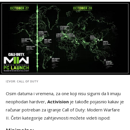
IZVOR: CALL OF DUTY
Osim datuma i vremena, za one koji nisu sigurni da li imaju
neophodan hardver,
Activision
je takođe pojasnio kakav je
računar potreban za igranje Call of Duty: Modern Warfare
II. Četiri kategorije zahtjevnosti možete videti ispod: