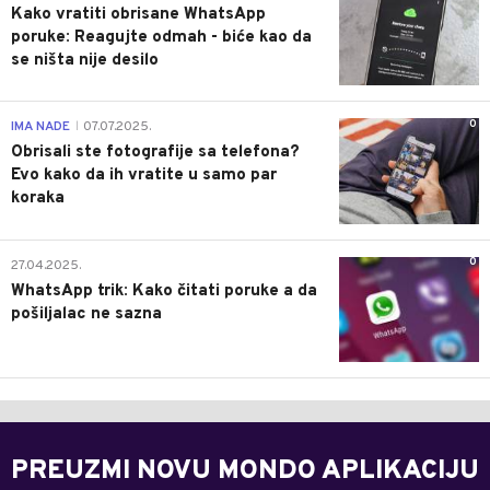
Kako vratiti obrisane WhatsApp
poruke: Reagujte odmah - biće kao da
se ništa nije desilo
0
IMA NADE
07.07.2025.
|
Obrisali ste fotografije sa telefona?
Evo kako da ih vratite u samo par
koraka
0
27.04.2025.
WhatsApp trik: Kako čitati poruke a da
pošiljalac ne sazna
PREUZMI NOVU MONDO APLIKACIJU