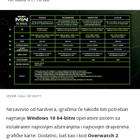
IZVOR: CALL OF DUTY
Nezavisno od hardvera, igračima će takođe biti potreban
najmanje
Windows 10 64-bitni
operativni sistem sa
instaliranim najnovijim ažuriranjima i najnovijim drajverima
grafičke karte. Dodatno, baš kao i kod
Overwatch 2