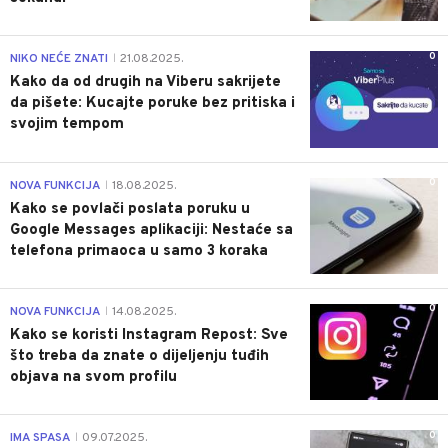
0
NIKO NEĆE ZNATI
21.08.2025.
|
Kako da od drugih na Viberu sakrijete
da pišete: Kucajte poruke bez pritiska i
svojim tempom
0
NOVA FUNKCIJA
18.08.2025.
|
Kako se povlači poslata poruku u
Google Messages aplikaciji: Nestaće sa
telefona primaoca u samo 3 koraka
0
NOVA FUNKCIJA
14.08.2025.
|
Kako se koristi Instagram Repost: Sve
što treba da znate o dijeljenju tuđih
objava na svom profilu
0
IMA SPASA
09.07.2025.
|