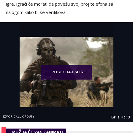
igre, igrači će morati da povežu svoj broj telefona sa
nalogom kako bi se verifikovali.
POGLEDAJ SLIKE
IZVOR: CALL OF DUTY
Br. slika: 8
MOŽDA ĆE VAS ZANIMATI