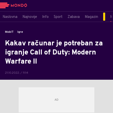
Naslovna
Najnovije
Info
Sport
Zabava
Magazin
M
MobIT
Igre
Kakav računar je potreban za
igranje Call of Duty: Modern
Warfare II
21.10.2022. / 11:14