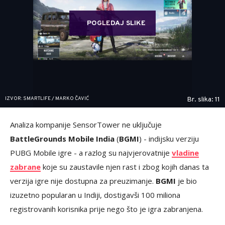
POGLEDAJ SLIKE
IZVOR: SMARTLIFE / MARKO ČAVIĆ
Br. slika: 11
Analiza kompanije SensorTower ne uključuje
BattleGrounds Mobile India
(
BGMI
) - indijsku verziju
PUBG Mobile igre - a razlog su najvjerovatnije
vladine
zabrane
koje su zaustavile njen rast i zbog kojih danas ta
verzija igre nije dostupna za preuzimanje.
BGMI
je bio
izuzetno popularan u Indiji, dostigavši 100 miliona
registrovanih korisnika prije nego što je igra zabranjena.