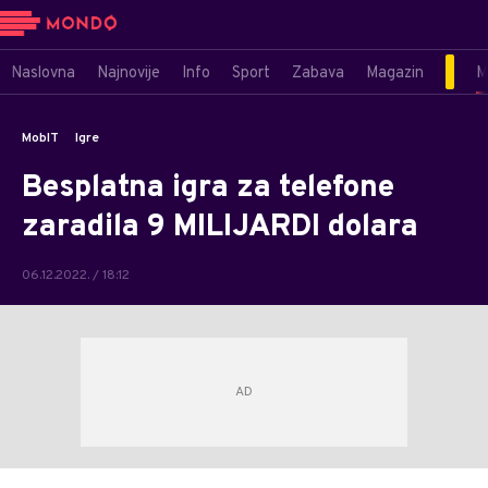
Naslovna
Najnovije
Info
Sport
Zabava
Magazin
M
MobIT
Igre
Besplatna igra za telefone
zaradila 9 MILIJARDI dolara
06.12.2022. / 18:12