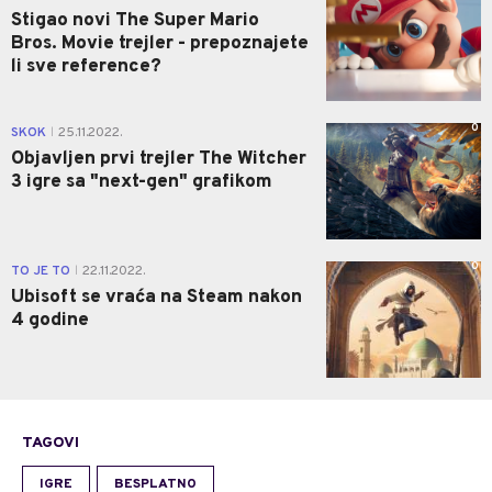
Stigao novi The Super Mario
Bros. Movie trejler - prepoznajete
li sve reference?
0
SKOK
25.11.2022.
|
Objavljen prvi trejler The Witcher
3 igre sa "next-gen" grafikom
0
TO JE TO
22.11.2022.
|
Ubisoft se vraća na Steam nakon
4 godine
TAGOVI
IGRE
BESPLATNO