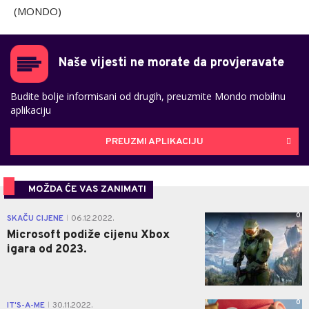
(MONDO)
Naše vijesti ne morate da provjeravate
Budite bolje informisani od drugih, preuzmite Mondo mobilnu
aplikaciju
PREUZMI APLIKACIJU
MOŽDA ĆE VAS ZANIMATI
0
SKAČU CIJENE
06.12.2022.
|
Microsoft podiže cijenu Xbox
igara od 2023.
0
IT'S-A-ME
30.11.2022.
|