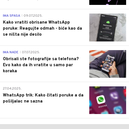
0
IMA SPASA
09.07.2025.
|
Kako vratiti obrisane WhatsApp
poruke: Reagujte odmah - biće kao da
se ništa nije desilo
0
IMA NADE
07.07.2025.
|
Obrisali ste fotografije sa telefona?
Evo kako da ih vratite u samo par
koraka
0
27.04.2025.
WhatsApp trik: Kako čitati poruke a da
pošiljalac ne sazna