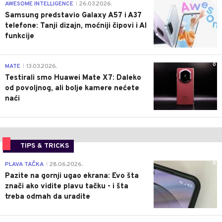
0
AWESOME INTELLIGENCE
26.03.2026.
|
Samsung predstavio Galaxy A57 i A37
telefone: Tanji dizajn, moćniji čipovi i AI
funkcije
0
MATE
13.03.2026.
|
Testirali smo Huawei Mate X7: Daleko
od povoljnog, ali bolje kamere nećete
naći
TIPS & TRICKS
0
PLAVA TAČKA
28.06.2026.
|
Pazite na gornji ugao ekrana: Evo šta
znači ako vidite plavu tačku - i šta
treba odmah da uradite