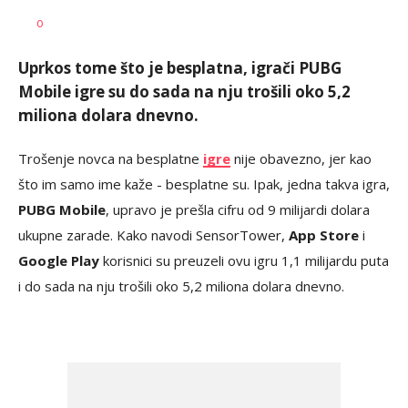
Vesna
AUTOR
0
Kerkez
Uprkos tome što je besplatna, igrači PUBG
Mobile igre su do sada na nju trošili oko 5,2
miliona dolara dnevno.
Trošenje novca na besplatne
igre
nije obavezno, jer kao
što im samo ime kaže - besplatne su. Ipak, jedna takva igra,
PUBG Mobile
, upravo je prešla cifru od 9 milijardi dolara
ukupne zarade. Kako navodi SensorTower,
App Store
i
Google Play
korisnici su preuzeli ovu igru 1,1 milijardu puta
i do sada na nju trošili oko 5,2 miliona dolara dnevno.