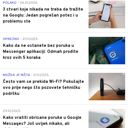
0
POLAKO
26.01.2026.
|
3 stvari koje nikada ne treba da tražite
na Googlu: Jedan pogrešan potez i u
problemu ste
0
OPREZNO
21.11.2025.
|
Kako da ne ostanete bez poruka u
Messenger aplikaciji: Odmah prođite
kroz ovih 5 koraka
0
MOŽDA JE NIŠTA
21.11.2025.
|
Često vam se prekida Wi-Fi? Pokušajte
ovo prije nego što pozovete tehničku
podršku
0
29.10.2025.
Kako vratiti obrisane poruke u Google
Messages? Još uvijek nikako, ali