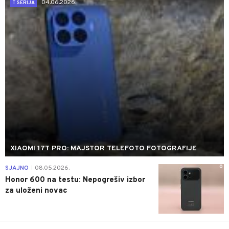
04.06.2026.
T SERIJA
XIAOMI 17T PRO: MAJSTOR TELEFOTO FOTOGRAFIJE
0
SJAJNO
08.05.2026.
|
Honor 600 na testu: Nepogrešiv izbor
za uloženi novac