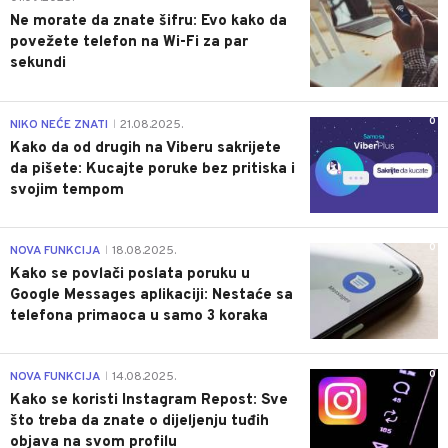
Ne morate da znate šifru: Evo kako da
povežete telefon na Wi-Fi za par
sekundi
0
NIKO NEĆE ZNATI
21.08.2025.
|
Kako da od drugih na Viberu sakrijete
da pišete: Kucajte poruke bez pritiska i
svojim tempom
0
NOVA FUNKCIJA
18.08.2025.
|
Kako se povlači poslata poruku u
Google Messages aplikaciji: Nestaće sa
telefona primaoca u samo 3 koraka
0
NOVA FUNKCIJA
14.08.2025.
|
Kako se koristi Instagram Repost: Sve
što treba da znate o dijeljenju tuđih
objava na svom profilu