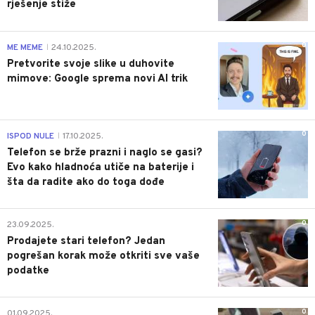
rješenje stiže
0
ME MEME
24.10.2025.
|
Pretvorite svoje slike u duhovite
mimove: Google sprema novi AI trik
0
ISPOD NULE
17.10.2025.
|
Telefon se brže prazni i naglo se gasi?
Evo kako hladnoća utiče na baterije i
šta da radite ako do toga dođe
0
23.09.2025.
Prodajete stari telefon? Jedan
pogrešan korak može otkriti sve vaše
podatke
0
01.09.2025.