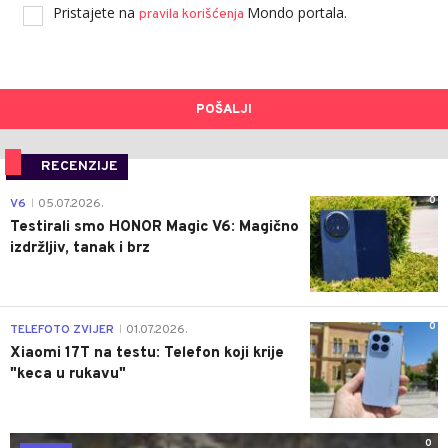
Pristajete na
Mondo portala.
pravila korišćenja
POŠALJI
RECENZIJE
0
V6
05.07.2026.
|
Testirali smo HONOR Magic V6: Magično
izdržljiv, tanak i brz
0
TELEFOTO ZVIJER
01.07.2026.
|
Xiaomi 17T na testu: Telefon koji krije
"keca u rukavu"
0