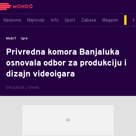
Naslovna
Najnovije
Info
Sport
Zabava
Magazin
M
MobIT
Igre
Privredna komora Banjaluka
osnovala odbor za produkciju i
dizajn videoigara
09.12.2024. / 09:40