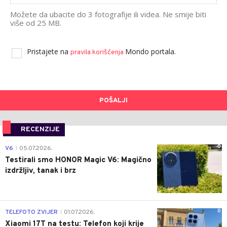
Možete da ubacite do 3 fotografije ili videa. Ne smije biti
više od 25 MB.
Pristajete na
Mondo portala.
pravila korišćenja
POŠALJI
RECENZIJE
0
V6
05.07.2026.
|
Testirali smo HONOR Magic V6: Magično
izdržljiv, tanak i brz
0
TELEFOTO ZVIJER
01.07.2026.
|
Xiaomi 17T na testu: Telefon koji krije