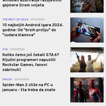
Windows ažuriranje razbjesnilo
gejmere širom svijeta
0
THE BEST OF 2024
20.11.2024.
|
10 najboljih Android igara 2024.
godine: Od "brzih prstiju" do
"sudara klanova"
0
GTA
23.10.2024.
|
Koliko ćemo još čekati GTA 6?
Ključni programeri napustili
Rockstar Games, fanovi
zabrinuti!
0
SPAJDI
20.10.2024.
|
Spider-Man 2 stiže na PC u
januaru - šta treba da znate