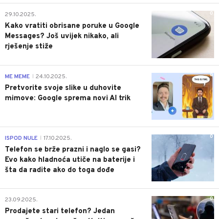
0
29.10.2025.
Kako vratiti obrisane poruke u Google
Messages? Još uvijek nikako, ali
rješenje stiže
0
ME MEME
24.10.2025.
|
Pretvorite svoje slike u duhovite
mimove: Google sprema novi AI trik
0
ISPOD NULE
17.10.2025.
|
Telefon se brže prazni i naglo se gasi?
Evo kako hladnoća utiče na baterije i
šta da radite ako do toga dođe
0
23.09.2025.
Prodajete stari telefon? Jedan