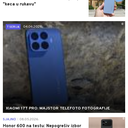
"keca u rukavu"
0
04.06.2026.
T SERIJA
XIAOMI 17T PRO: MAJSTOR TELEFOTO FOTOGRAFIJE
0
SJAJNO
08.05.2026.
|
Honor 600 na testu: Nepogrešiv izbor