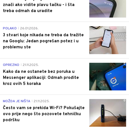
znači ako vidite plavu tačku - i šta
treba odmah da uradite
0
POLAKO
26.01.2026.
|
3 stvari koje nikada ne treba da tražite
na Googlu: Jedan pogrešan potez i u
problemu ste
0
OPREZNO
21.11.2025.
|
Kako da ne ostanete bez poruka u
Messenger aplikaciji: Odmah prođite
kroz ovih 5 koraka
0
MOŽDA JE NIŠTA
21.11.2025.
|
Često vam se prekida Wi-Fi? Pokušajte
ovo prije nego što pozovete tehničku
podršku