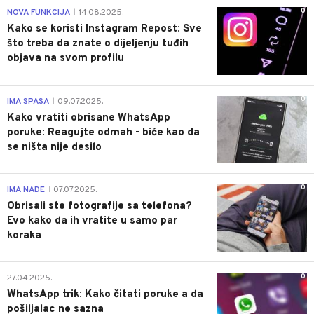
0
NOVA FUNKCIJA
14.08.2025.
|
Kako se koristi Instagram Repost: Sve
što treba da znate o dijeljenju tuđih
objava na svom profilu
0
IMA SPASA
09.07.2025.
|
Kako vratiti obrisane WhatsApp
poruke: Reagujte odmah - biće kao da
se ništa nije desilo
0
IMA NADE
07.07.2025.
|
Obrisali ste fotografije sa telefona?
Evo kako da ih vratite u samo par
koraka
0
27.04.2025.
WhatsApp trik: Kako čitati poruke a da
pošiljalac ne sazna