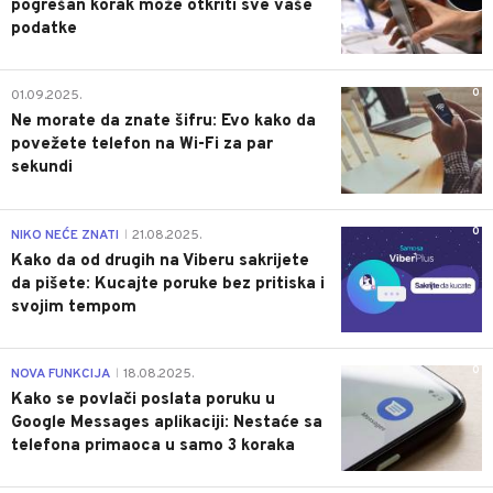
pogrešan korak može otkriti sve vaše
podatke
0
01.09.2025.
Ne morate da znate šifru: Evo kako da
povežete telefon na Wi-Fi za par
sekundi
0
NIKO NEĆE ZNATI
21.08.2025.
|
Kako da od drugih na Viberu sakrijete
da pišete: Kucajte poruke bez pritiska i
svojim tempom
0
NOVA FUNKCIJA
18.08.2025.
|
Kako se povlači poslata poruku u
Google Messages aplikaciji: Nestaće sa
telefona primaoca u samo 3 koraka