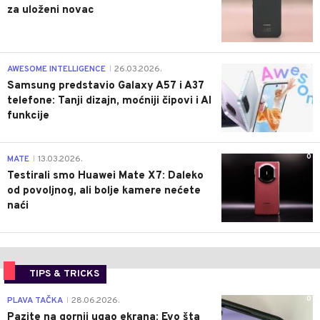
za uloženi novac
0
AWESOME INTELLIGENCE
26.03.2026.
|
Samsung predstavio Galaxy A57 i A37
telefone: Tanji dizajn, moćniji čipovi i AI
funkcije
0
MATE
13.03.2026.
|
Testirali smo Huawei Mate X7: Daleko
od povoljnog, ali bolje kamere nećete
naći
TIPS & TRICKS
0
PLAVA TAČKA
28.06.2026.
|
Pazite na gornji ugao ekrana: Evo šta