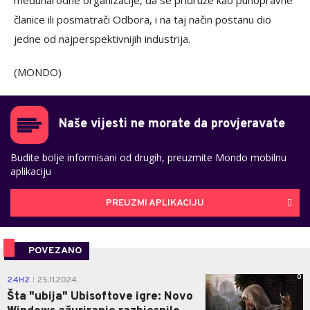
međunarodne organizacije, da se pridruže kao punopravne
članice ili posmatrači Odbora, i na taj način postanu dio
jedne od najperspektivnijih industrija.
(MONDO)
Naše vijesti ne morate da provjeravate
Budite bolje informisani od drugih, preuzmite Mondo mobilnu
aplikaciju
PREUZMI APLIKACIJU
POVEZANO
0
24H2
25.11.2024.
|
Šta "ubija" Ubisoftove igre: Novo