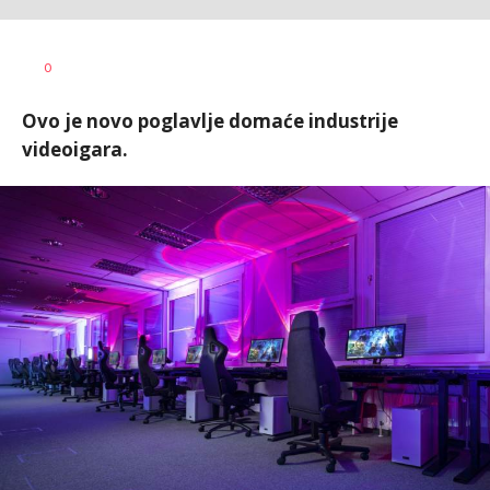
Željko
AUTOR
0
Svitlica
Ovo je novo poglavlje domaće industrije
videoigara.