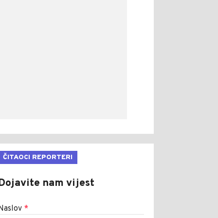
ČITAOCI REPORTERI
Dojavite nam vijest
Naslov
*