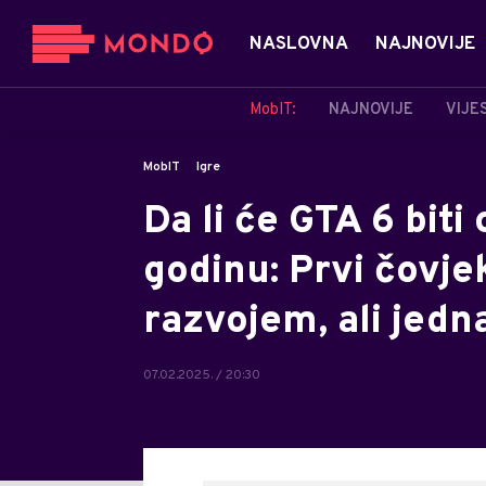
NASLOVNA
NAJNOVIJE
MobIT:
NAJNOVIJE
VIJE
MobIT
Igre
Da li će GTA 6 bit
godinu: Prvi čovj
razvojem, ali jedn
07.02.2025. / 20:30