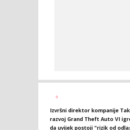
Vesna
AUTOR
0
Kerkez
Izvršni direktor kompanije Tak
razvoj Grand Theft Auto VI igr
da uvijek postoji "rizik od odla