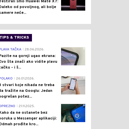
Testirali smo Huawei Mate X7:
Daleko od povoljnog, ali bolje
kamere neće...
TIPS & TRICKS
0
PLAVA TAČKA
28.06.2026.
|
Pazite na gornji ugao ekrana:
Evo šta znači ako vidite plavu
tačku - i š...
0
POLAKO
26.01.2026.
|
3 stvari koje nikada ne treba
da tražite na Googlu: Jedan
pogrešan potez...
0
OPREZNO
21.11.2025.
|
Kako da ne ostanete bez
poruka u Messenger aplikaciji:
Odmah prođite kro...