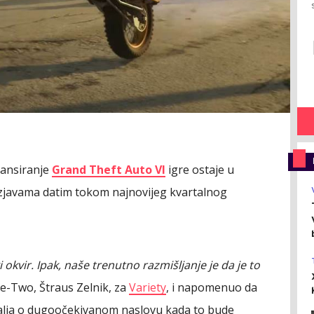
lansiranje
Grand Theft Auto VI
igre ostaje u
izjavama datim tokom najnovijeg kvartalnog
 okvir. Ipak, naše trenutno razmišljanje je da je to
ake-Two, Štraus Zelnik, za
Variety
, i napomenuo da
etalja o dugoočekivanom naslovu kada to bude