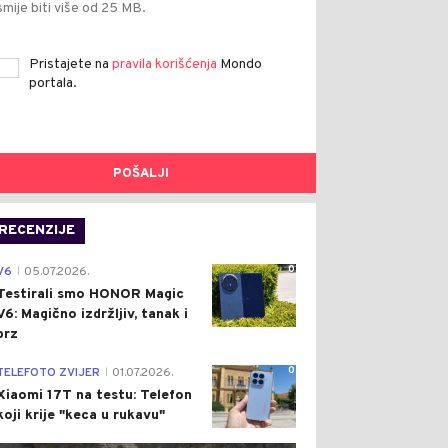
smije biti više od 25 MB.
Pristajete na
pravila korišćenja
Mondo
portala.
POŠALJI
RECENZIJE
0
V6
05.07.2026.
|
Testirali smo HONOR Magic
V6: Magično izdržljiv, tanak i
brz
0
TELEFOTO ZVIJER
01.07.2026.
|
Xiaomi 17T na testu: Telefon
koji krije "keca u rukavu"