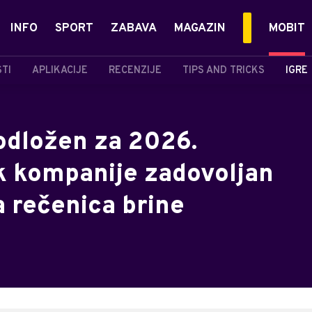
INFO
SPORT
ZABAVA
MAGAZIN
MOBIT
STI
APLIKACIJE
RECENZIJE
TIPS AND TRICKS
IGRE
i odložen za 2026.
ek kompanije zadovoljan
a rečenica brine