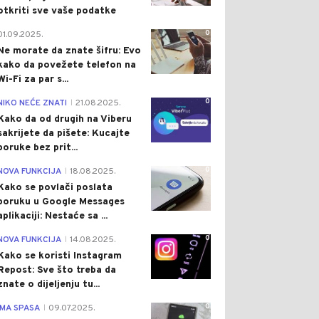
otkriti sve vaše podatke
0
01.09.2025.
Ne morate da znate šifru: Evo
kako da povežete telefon na
Wi-Fi za par s...
0
NIKO NEĆE ZNATI
21.08.2025.
|
Kako da od drugih na Viberu
sakrijete da pišete: Kucajte
poruke bez prit...
0
NOVA FUNKCIJA
18.08.2025.
|
Kako se povlači poslata
poruku u Google Messages
aplikaciji: Nestaće sa ...
0
NOVA FUNKCIJA
14.08.2025.
|
Kako se koristi Instagram
Repost: Sve što treba da
znate o dijeljenju tu...
0
IMA SPASA
09.07.2025.
|