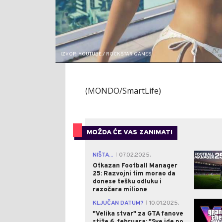
IZVOR: YOUTUBE / ROCKSTAR GAMES
(MONDO/SmartLife)
MOŽDA ĆE VAS ZANIMATI
NIŠTA...
07.02.2025.
|
Otkazan Football Manager
25: Razvojni tim morao da
donese tešku odluku i
razočara milione
KLJUČAN DATUM?
10.01.2025.
|
"Velika stvar" za GTA fanove
stiže 6. februara: "Sve ide po