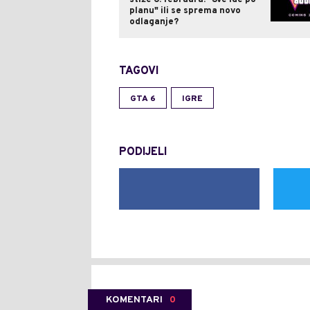
planu" ili se sprema novo
odlaganje?
TAGOVI
GTA 6
IGRE
PODIJELI
KOMENTARI
0