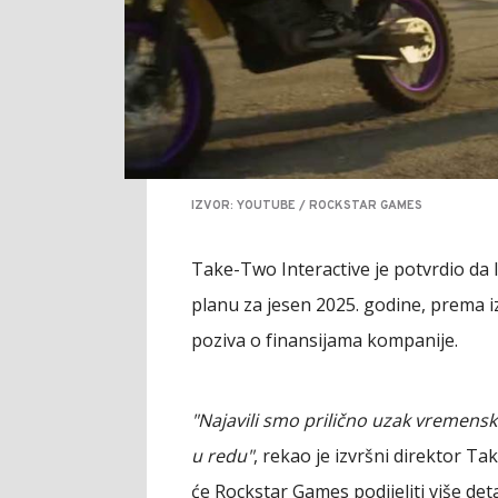
IZVOR: YOUTUBE / ROCKSTAR GAMES
Take-Two Interactive je potvrdio da 
planu za jesen 2025. godine, prema 
poziva o finansijama kompanije.
"Najavili smo prilično uzak vremenski
u redu"
, rekao je izvršni direktor T
će Rockstar Games podijeliti više d