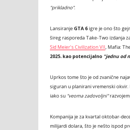
"prikladno"
.
Lansiranje
GTA 6
igre je ono što gej
šireg rasporeda Take-Two izdanja za 
Sid Meier's Civilization VII
, Mafia: Th
2025. kao potencijalno
"jednu od n
Uprkos tome što je od zvanične naja
siguran u planirani vremenski okvir
iako su
"veoma zadovoljni"
razvojem,
Kompanija je za kvartal oktobar-dece
milijardi dolara, što je nešto ispod pr