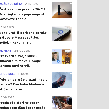
0
MOŽDA JE NIŠTA
21.11.2025.
|
Često vam se prekida Wi-Fi?
Pokušajte ovo prije nego što
pozovete tehnič...
0
29.10.2025.
Kako vratiti obrisane poruke
u Google Messages? Još
uvijek nikako, ali r...
0
ME MEME
24.10.2025.
|
Pretvorite svoje slike u
duhovite mimove: Google
sprema novi AI trik
0
ISPOD NULE
17.10.2025.
|
Telefon se brže prazni i naglo
se gasi? Evo kako hladnoća
utiče na bater...
0
23.09.2025.
Prodajete stari telefon?
Jedan pogrešan korak može