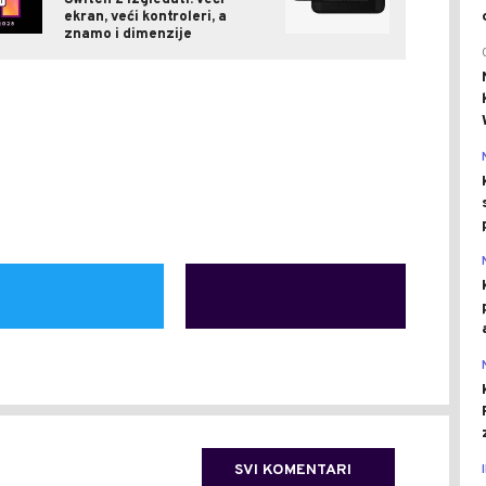
ekran, veći kontroleri, a
znamo i dimenzije
SVI KOMENTARI