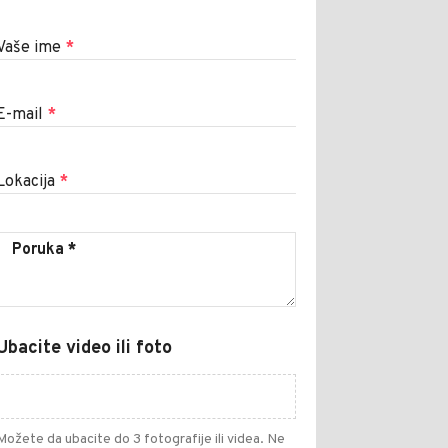
Vaše ime
*
E-mail
*
Lokacija
*
Ubacite video ili foto
Možete da ubacite do 3 fotografije ili videa. Ne