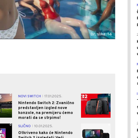
Br. slika: 14
0
0
NOVI SWITCH
17.01.2025.
|
Nintendo Switch 2: Zvanično
predstavljen izgled nove
konzole, na premijeru ćemo
morati da se strpimo!
0
0
SLIČNO
10.01.2025.
|
Otkriveno kako će Nintendo
Switch 2 izgledati: Veći