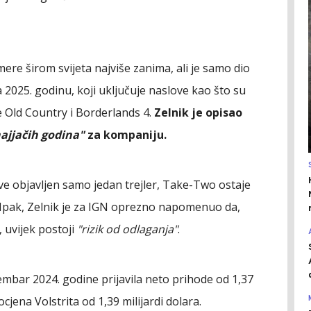
mere širom svijeta najviše zanima, ali je samo dio
2025. godinu, koji uključuje naslove kao što su
e Old Country i Borderlands 4.
Zelnik je opisao
ajjačih godina"
za kompaniju.
ve objavljen samo jedan trejler, Take-Two ostaje
. Ipak, Zelnik je za IGN oprezno napomenuo da,
 uvijek postoji
"rizik od odlaganja"
.
mbar 2024. godine prijavila neto prihode od 1,37
ocjena Volstrita od 1,39 milijardi dolara.