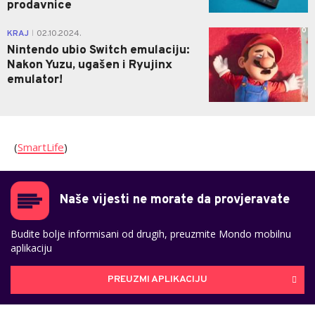
prodavnice
0
KRAJ
02.10.2024.
|
Nintendo ubio Switch emulaciju:
Nakon Yuzu, ugašen i Ryujinx
emulator!
(
SmartLife
)
Naše vijesti ne morate da provjeravate
Budite bolje informisani od drugih, preuzmite Mondo mobilnu
aplikaciju
PREUZMI APLIKACIJU