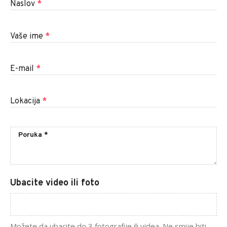
Naslov
*
Vaše ime
*
E-mail
*
Lokacija
*
Ubacite video ili foto
Možete da ubacite do 3 fotografije ili videa. Ne smije biti