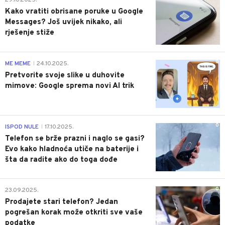
29.10.2025.
Kako vratiti obrisane poruke u Google
Messages? Još uvijek nikako, ali
rješenje stiže
0
ME MEME
24.10.2025.
|
Pretvorite svoje slike u duhovite
mimove: Google sprema novi AI trik
0
ISPOD NULE
17.10.2025.
|
Telefon se brže prazni i naglo se gasi?
Evo kako hladnoća utiče na baterije i
šta da radite ako do toga dođe
0
23.09.2025.
Prodajete stari telefon? Jedan
pogrešan korak može otkriti sve vaše
podatke