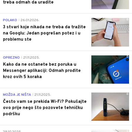
treba odmah da uradite
0
POLAKO
26.01.2026.
|
3 stvari koje nikada ne treba da tražite
na Googlu: Jedan pogrešan potez i u
problemu ste
0
OPREZNO
21.11.2025.
|
Kako da ne ostanete bez poruka u
Messenger aplikaciji: Odmah prođite
kroz ovih 5 koraka
0
MOŽDA JE NIŠTA
21.11.2025.
|
Često vam se prekida Wi-Fi? Pokušajte
ovo prije nego što pozovete tehničku
podršku
0