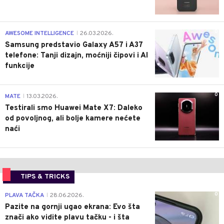
0
AWESOME INTELLIGENCE
26.03.2026.
|
Samsung predstavio Galaxy A57 i A37
telefone: Tanji dizajn, moćniji čipovi i AI
funkcije
0
MATE
13.03.2026.
|
Testirali smo Huawei Mate X7: Daleko
od povoljnog, ali bolje kamere nećete
naći
TIPS & TRICKS
0
PLAVA TAČKA
28.06.2026.
|
Pazite na gornji ugao ekrana: Evo šta
znači ako vidite plavu tačku - i šta