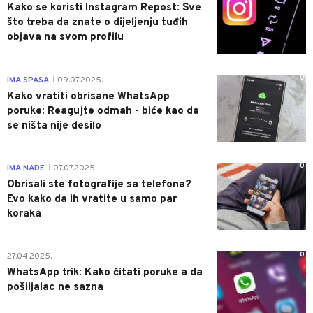
Kako se koristi Instagram Repost: Sve
što treba da znate o dijeljenju tuđih
objava na svom profilu
0
IMA SPASA
09.07.2025.
|
Kako vratiti obrisane WhatsApp
poruke: Reagujte odmah - biće kao da
se ništa nije desilo
0
IMA NADE
07.07.2025.
|
Obrisali ste fotografije sa telefona?
Evo kako da ih vratite u samo par
koraka
0
27.04.2025.
WhatsApp trik: Kako čitati poruke a da
pošiljalac ne sazna