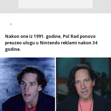
Ilija
AUTOR
0
Baošić
Nakon one iz 1991. godine, Pol Rad ponovo
preuzeo ulogu u Nintendo reklami nakon 34
godine.