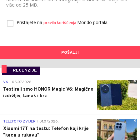
više od 25 MB.
Pristajete na
Mondo portala.
pravila korišćenja
POŠALJI
RECENZIJE
0
V6
05.07.2026.
|
Testirali smo HONOR Magic V6: Magično
izdržljiv, tanak i brz
0
TELEFOTO ZVIJER
01.07.2026.
|
Xiaomi 17T na testu: Telefon koji krije
"keca u rukavu"