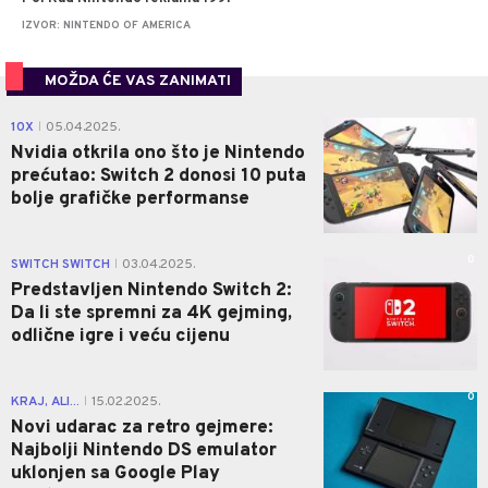
IZVOR: NINTENDO OF AMERICA
MOŽDA ĆE VAS ZANIMATI
0
10X
05.04.2025.
|
Nvidia otkrila ono što je Nintendo
prećutao: Switch 2 donosi 10 puta
bolje grafičke performanse
0
SWITCH SWITCH
03.04.2025.
|
Predstavljen Nintendo Switch 2:
Da li ste spremni za 4K gejming,
odlične igre i veću cijenu
0
KRAJ, ALI...
15.02.2025.
|
Novi udarac za retro gejmere:
Najbolji Nintendo DS emulator
uklonjen sa Google Play