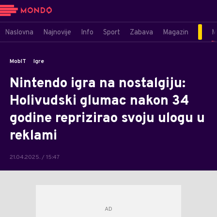
Naslovna
Najnovije
Info
Sport
Zabava
Magazin
M
MobIT
Igre
Nintendo igra na nostalgiju:
Holivudski glumac nakon 34
godine reprizirao svoju ulogu u
reklami
21.04.2025. / 15:47