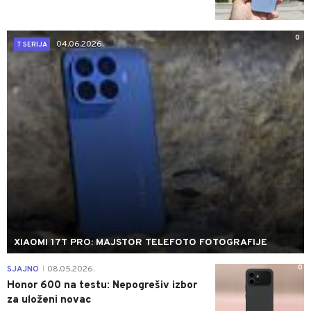
0
04.06.2026.
T SERIJA
XIAOMI 17T PRO: MAJSTOR TELEFOTO FOTOGRAFIJE
0
SJAJNO
08.05.2026.
|
Honor 600 na testu: Nepogrešiv izbor
za uloženi novac