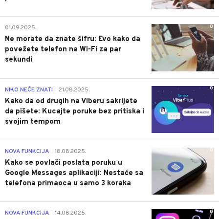
0
01.09.2025.
Ne morate da znate šifru: Evo kako da
povežete telefon na Wi-Fi za par
sekundi
0
NIKO NEĆE ZNATI
21.08.2025.
|
Kako da od drugih na Viberu sakrijete
da pišete: Kucajte poruke bez pritiska i
svojim tempom
0
NOVA FUNKCIJA
18.08.2025.
|
Kako se povlači poslata poruku u
Google Messages aplikaciji: Nestaće sa
telefona primaoca u samo 3 koraka
0
NOVA FUNKCIJA
14.08.2025.
|