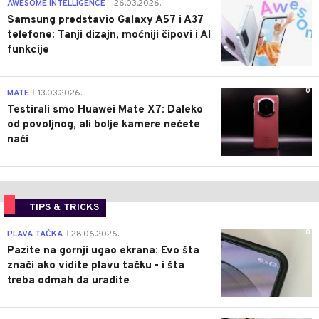
0
AWESOME INTELLIGENCE
26.03.2026.
|
Samsung predstavio Galaxy A57 i A37
telefone: Tanji dizajn, moćniji čipovi i AI
funkcije
0
MATE
13.03.2026.
|
Testirali smo Huawei Mate X7: Daleko
od povoljnog, ali bolje kamere nećete
naći
TIPS & TRICKS
0
PLAVA TAČKA
28.06.2026.
|
Pazite na gornji ugao ekrana: Evo šta
znači ako vidite plavu tačku - i šta
treba odmah da uradite