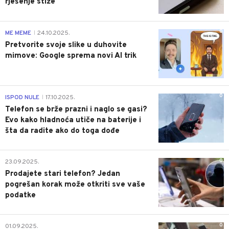
rješenje stiže
0
ME MEME
24.10.2025.
|
Pretvorite svoje slike u duhovite
mimove: Google sprema novi AI trik
0
ISPOD NULE
17.10.2025.
|
Telefon se brže prazni i naglo se gasi?
Evo kako hladnoća utiče na baterije i
šta da radite ako do toga dođe
0
23.09.2025.
Prodajete stari telefon? Jedan
pogrešan korak može otkriti sve vaše
podatke
0
01.09.2025.