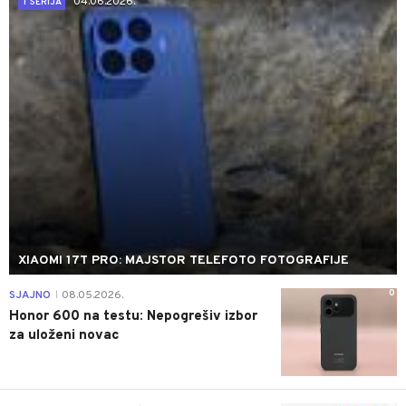
04.06.2026.
T SERIJA
XIAOMI 17T PRO: MAJSTOR TELEFOTO FOTOGRAFIJE
0
SJAJNO
08.05.2026.
|
Honor 600 na testu: Nepogrešiv izbor
za uloženi novac