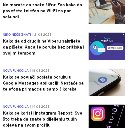
Ne morate da znate šifru: Evo kako da
povežete telefon na Wi-Fi za par
sekundi
0
NIKO NEĆE ZNATI
21.08.2025.
|
Kako da od drugih na Viberu sakrijete
da pišete: Kucajte poruke bez pritiska i
svojim tempom
0
NOVA FUNKCIJA
18.08.2025.
|
Kako se povlači poslata poruku u
Google Messages aplikaciji: Nestaće sa
telefona primaoca u samo 3 koraka
0
NOVA FUNKCIJA
14.08.2025.
|
Kako se koristi Instagram Repost: Sve
što treba da znate o dijeljenju tuđih
objava na svom profilu