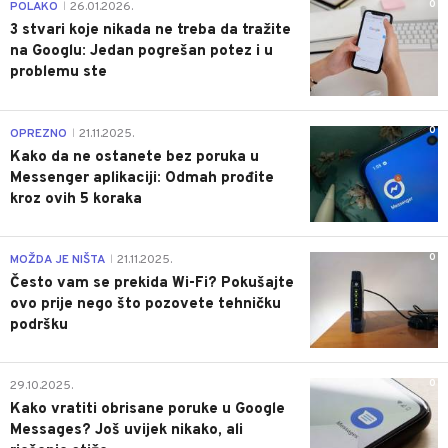
0
POLAKO
26.01.2026.
|
3 stvari koje nikada ne treba da tražite
na Googlu: Jedan pogrešan potez i u
problemu ste
0
OPREZNO
21.11.2025.
|
Kako da ne ostanete bez poruka u
Messenger aplikaciji: Odmah prođite
kroz ovih 5 koraka
0
MOŽDA JE NIŠTA
21.11.2025.
|
Često vam se prekida Wi-Fi? Pokušajte
ovo prije nego što pozovete tehničku
podršku
0
29.10.2025.
Kako vratiti obrisane poruke u Google
Messages? Još uvijek nikako, ali