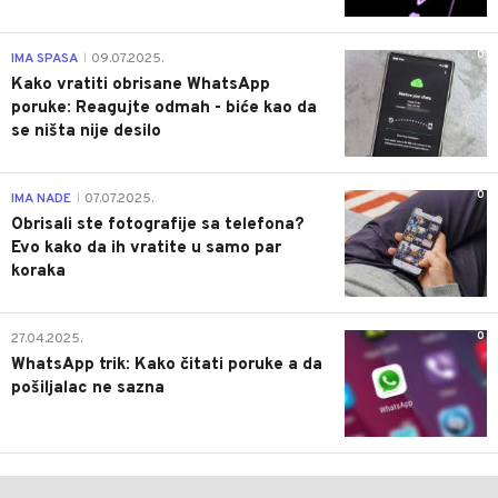
0
IMA SPASA
09.07.2025.
|
Kako vratiti obrisane WhatsApp
poruke: Reagujte odmah - biće kao da
se ništa nije desilo
0
IMA NADE
07.07.2025.
|
Obrisali ste fotografije sa telefona?
Evo kako da ih vratite u samo par
koraka
0
27.04.2025.
WhatsApp trik: Kako čitati poruke a da
pošiljalac ne sazna