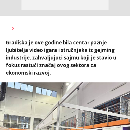
Dragana
AUTOR
0
Božić
Gradiška je ove godine bila centar pažnje
ljubitelja video igara i stručnjaka iz gejming
industrije, zahvaljujući sajmu koji je stavio u
fokus rastući značaj ovog sektora za
ekonomski razvoj.