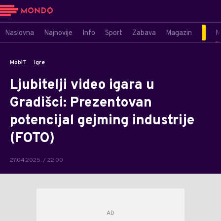
Naslovna
Najnovije
Info
Sport
Zabava
Magazin
M
MobIT
Igre
Ljubitelji video igara u
Gradišci: Prezentovan
potencijal gejming industrije
(FOTO)
27.04.2025. / 22:00