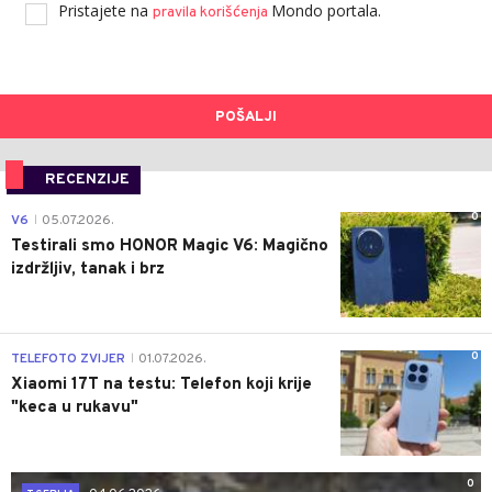
Pristajete na
Mondo portala.
pravila korišćenja
POŠALJI
RECENZIJE
0
V6
05.07.2026.
|
Testirali smo HONOR Magic V6: Magično
izdržljiv, tanak i brz
0
TELEFOTO ZVIJER
01.07.2026.
|
Xiaomi 17T na testu: Telefon koji krije
"keca u rukavu"
0