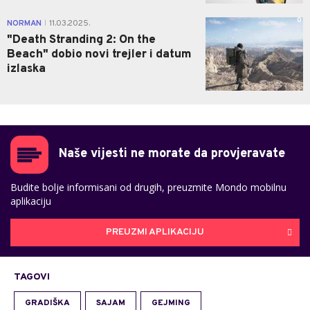
0
NORMAN
11.03.2025.
|
"Death Stranding 2: On the
Beach" dobio novi trejler i datum
izlaska
Naše vijesti ne morate da provjeravate
Budite bolje informisani od drugih, preuzmite Mondo mobilnu
aplikaciju
PREUZMI APLIKACIJU
TAGOVI
GRADIŠKA
SAJAM
GEJMING