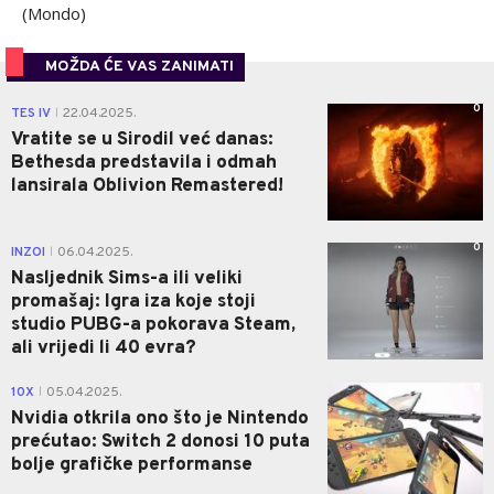
(Mondo)
MOŽDA ĆE VAS ZANIMATI
0
TES IV
22.04.2025.
|
Vratite se u Sirodil već danas:
Bethesda predstavila i odmah
lansirala Oblivion Remastered!
0
INZOI
06.04.2025.
|
Nasljednik Sims-a ili veliki
promašaj: Igra iza koje stoji
studio PUBG-a pokorava Steam,
ali vrijedi li 40 evra?
0
10X
05.04.2025.
|
Nvidia otkrila ono što je Nintendo
prećutao: Switch 2 donosi 10 puta
bolje grafičke performanse