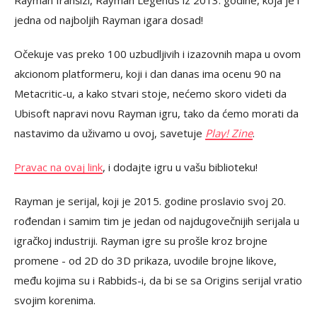
Rayman franšizi, Rayman Legends iz 2013. godine, koja je i
jedna od najboljih Rayman igara dosad!
Očekuje vas preko 100 uzbudljivih i izazovnih mapa u ovom
akcionom platformeru, koji i dan danas ima ocenu 90 na
Metacritic-u, a kako stvari stoje, nećemo skoro videti da
Ubisoft napravi novu Rayman igru, tako da ćemo morati da
nastavimo da uživamo u ovoj, savetuje
Play! Zine
.
Pravac na ovaj link
, i dodajte igru u vašu biblioteku!
Rayman je serijal, koji je 2015. godine proslavio svoj 20.
rođendan i samim tim je jedan od najdugovečnijih serijala u
igračkoj industriji. Rayman igre su prošle kroz brojne
promene - od 2D do 3D prikaza, uvodile brojne likove,
među kojima su i Rabbids-i, da bi se sa Origins serijal vratio
svojim korenima.