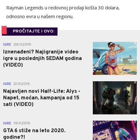
Rayman Legends u redovnoj prodaji košta 30 dolara,
odnosno evra u našem regionu.
PROČITAJTE I OVO:
0
IGRE
28.11.2019.
|
Iznenađeni? Najigranije video
igre u poslednjih SEDAM godina
(VIDEO)
0
IGRE
21.11.2019.
|
Najavljen novi Half-Life: Alys -
Napet, moćan, kampanja od 15
sati (VIDEO)
0
IGRE
19.11.2019.
|
GTA 6 stiže na leto 2020.
godine?!