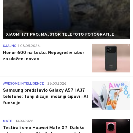
XIAOMI 17T PRO: MAJSTOR TELEFOTO FOTOGRAFIJE
0
SJAJNO
08.05.2026.
|
Honor 600 na testu: Nepogrešiv izbor
za uloženi novac
0
AWESOME INTELLIGENCE
26.03.2026.
|
Samsung predstavio Galaxy A57 i A37
telefone: Tanji dizajn, moćniji čipovi i AI
funkcije
0
MATE
13.03.2026.
|
Testirali smo Huawei Mate X7: Daleko