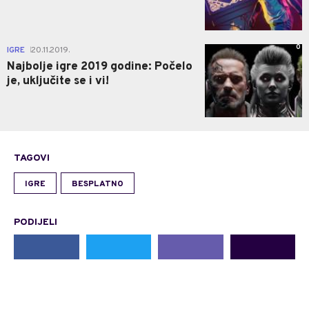
0
IGRE
20.11.2019.
|
Najbolje igre 2019 godine: Počelo
je, uključite se i vi!
TAGOVI
IGRE
BESPLATNO
PODIJELI