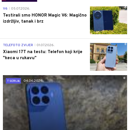
0
V6
05.07.2026.
|
Testirali smo HONOR Magic V6: Magično
izdržljiv, tanak i brz
0
TELEFOTO ZVIJER
01.07.2026.
|
Xiaomi 17T na testu: Telefon koji krije
"keca u rukavu"
0
04.06.2026.
T SERIJA