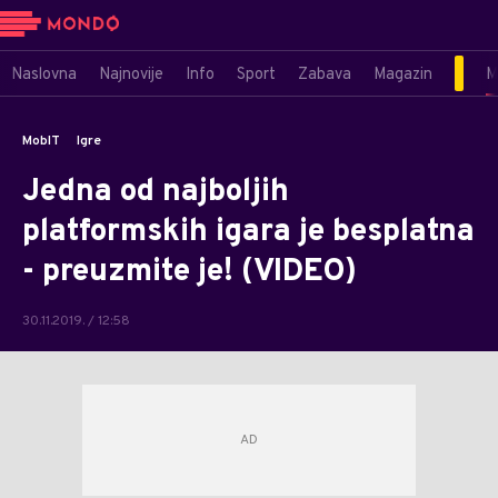
Naslovna
Najnovije
Info
Sport
Zabava
Magazin
M
MobIT
Igre
Jedna od najboljih
platformskih igara je besplatna
- preuzmite je! (VIDEO)
30.11.2019. / 12:58