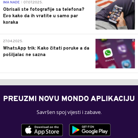
0
IMA NADE
07.07.2025.
|
Obrisali ste fotografije sa telefona?
Evo kako da ih vratite u samo par
koraka
0
27.04.2025.
WhatsApp trik: Kako čitati poruke a da
pošiljalac ne sazna
PREUZMI NOVU MONDO APLIKACIJU
Savršen spoj vijesti i zabave.