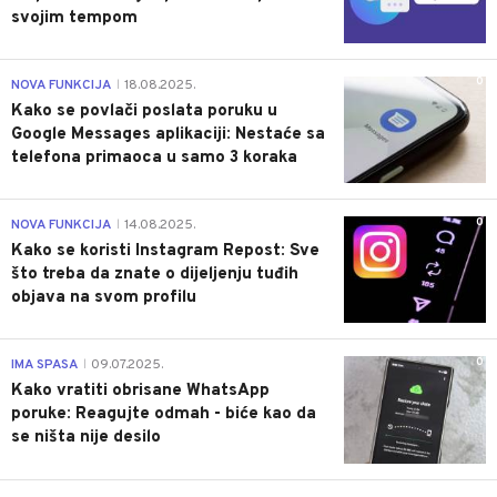
svojim tempom
0
NOVA FUNKCIJA
18.08.2025.
|
Kako se povlači poslata poruku u
Google Messages aplikaciji: Nestaće sa
telefona primaoca u samo 3 koraka
0
NOVA FUNKCIJA
14.08.2025.
|
Kako se koristi Instagram Repost: Sve
što treba da znate o dijeljenju tuđih
objava na svom profilu
0
IMA SPASA
09.07.2025.
|
Kako vratiti obrisane WhatsApp
poruke: Reagujte odmah - biće kao da
se ništa nije desilo