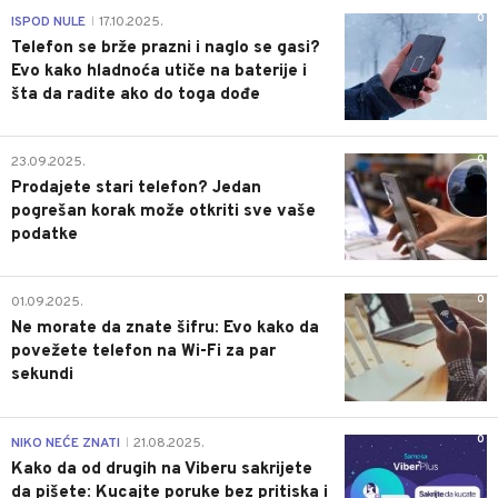
0
ISPOD NULE
17.10.2025.
|
Telefon se brže prazni i naglo se gasi?
Evo kako hladnoća utiče na baterije i
šta da radite ako do toga dođe
0
23.09.2025.
Prodajete stari telefon? Jedan
pogrešan korak može otkriti sve vaše
podatke
0
01.09.2025.
Ne morate da znate šifru: Evo kako da
povežete telefon na Wi-Fi za par
sekundi
0
NIKO NEĆE ZNATI
21.08.2025.
|
Kako da od drugih na Viberu sakrijete
da pišete: Kucajte poruke bez pritiska i