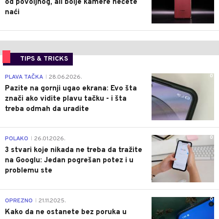
od povoljnog, ali bolje kamere nećete
naći
TIPS & TRICKS
0
PLAVA TAČKA
28.06.2026.
|
Pazite na gornji ugao ekrana: Evo šta
znači ako vidite plavu tačku - i šta
treba odmah da uradite
0
POLAKO
26.01.2026.
|
3 stvari koje nikada ne treba da tražite
na Googlu: Jedan pogrešan potez i u
problemu ste
0
OPREZNO
21.11.2025.
|
Kako da ne ostanete bez poruka u