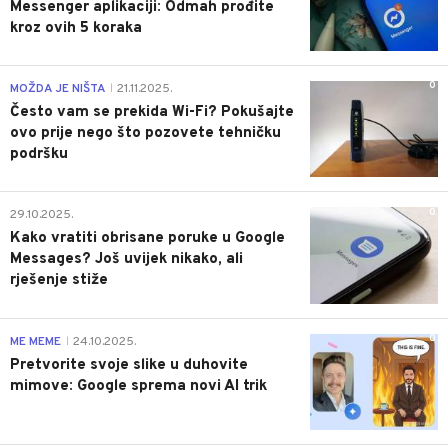
Messenger aplikaciji: Odmah prođite
kroz ovih 5 koraka
0
MOŽDA JE NIŠTA
21.11.2025.
|
Često vam se prekida Wi-Fi? Pokušajte
ovo prije nego što pozovete tehničku
podršku
0
29.10.2025.
Kako vratiti obrisane poruke u Google
Messages? Još uvijek nikako, ali
rješenje stiže
0
ME MEME
24.10.2025.
|
Pretvorite svoje slike u duhovite
mimove: Google sprema novi AI trik