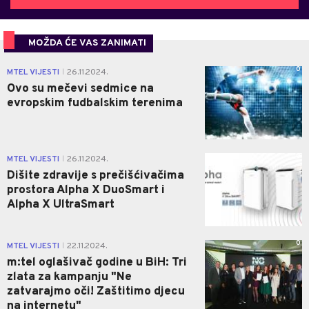
MOŽDA ĆE VAS ZANIMATI
0
MTEL VIJESTI
26.11.2024.
|
Ovo su mečevi sedmice na
evropskim fudbalskim terenima
0
MTEL VIJESTI
26.11.2024.
|
Dišite zdravije s prečišćivačima
prostora Alpha X DuoSmart i
Alpha X UltraSmart
0
MTEL VIJESTI
22.11.2024.
|
m:tel oglašivač godine u BiH: Tri
zlata za kampanju "Ne
zatvarajmo oči! Zaštitimo djecu
na internetu"