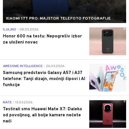
XIAOMI 17T PRO: MAJSTOR TELEFOTO FOTOGRAFIJE
0
SJAJNO
08.05.2026.
|
Honor 600 na testu: Nepogrešiv izbor
za uloženi novac
0
AWESOME INTELLIGENCE
26.03.2026.
|
Samsung predstavio Galaxy A57 i A37
telefone: Tanji dizajn, moćniji čipovi i AI
funkcije
0
MATE
13.03.2026.
|
Testirali smo Huawei Mate X7: Daleko
od povoljnog, ali bolje kamere nećete
naći