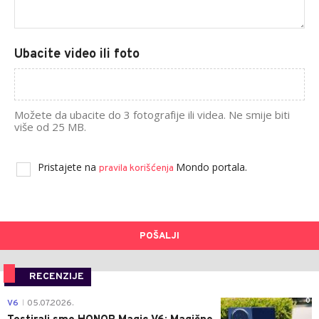
Ubacite video ili foto
Možete da ubacite do 3 fotografije ili videa. Ne smije biti
više od 25 MB.
Pristajete na
Mondo portala.
pravila korišćenja
POŠALJI
RECENZIJE
0
V6
05.07.2026.
|