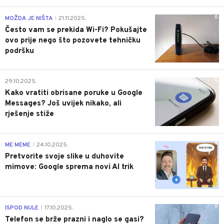
0
MOŽDA JE NIŠTA
21.11.2025.
|
Često vam se prekida Wi-Fi? Pokušajte
ovo prije nego što pozovete tehničku
podršku
0
29.10.2025.
Kako vratiti obrisane poruke u Google
Messages? Još uvijek nikako, ali
rješenje stiže
0
ME MEME
24.10.2025.
|
Pretvorite svoje slike u duhovite
mimove: Google sprema novi AI trik
0
ISPOD NULE
17.10.2025.
|
Telefon se brže prazni i naglo se gasi?