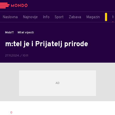
Naslovna
Najnovije
Info
Sport
Zabava
Magazin
M
MobIT
Mtel vijesti
m:tel je i Prijatelj prirode
27.11.2024. / 10:11
Dušan
AUTOR
0
Volaš