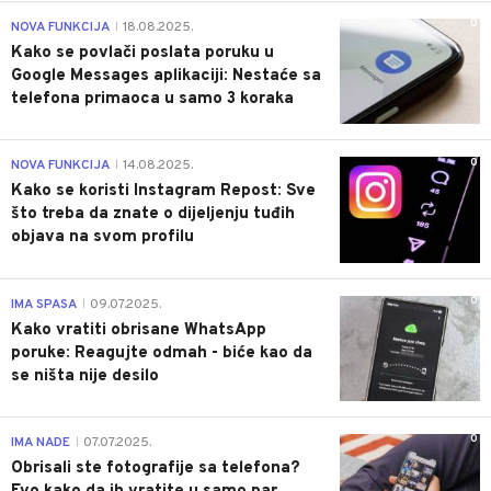
0
NOVA FUNKCIJA
18.08.2025.
|
Kako se povlači poslata poruku u
Google Messages aplikaciji: Nestaće sa
telefona primaoca u samo 3 koraka
0
NOVA FUNKCIJA
14.08.2025.
|
Kako se koristi Instagram Repost: Sve
što treba da znate o dijeljenju tuđih
objava na svom profilu
0
IMA SPASA
09.07.2025.
|
Kako vratiti obrisane WhatsApp
poruke: Reagujte odmah - biće kao da
se ništa nije desilo
0
IMA NADE
07.07.2025.
|
Obrisali ste fotografije sa telefona?