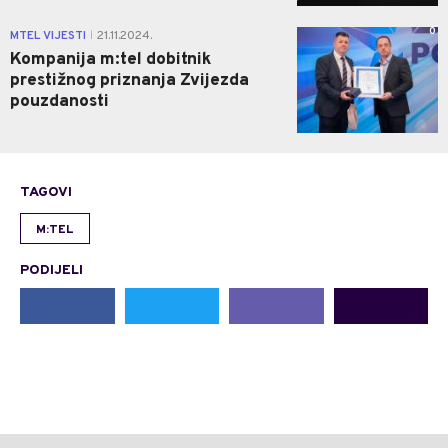
0
MTEL VIJESTI
21.11.2024.
|
Kompanija m:tel dobitnik
prestižnog priznanja Zvijezda
pouzdanosti
TAGOVI
M:TEL
PODIJELI