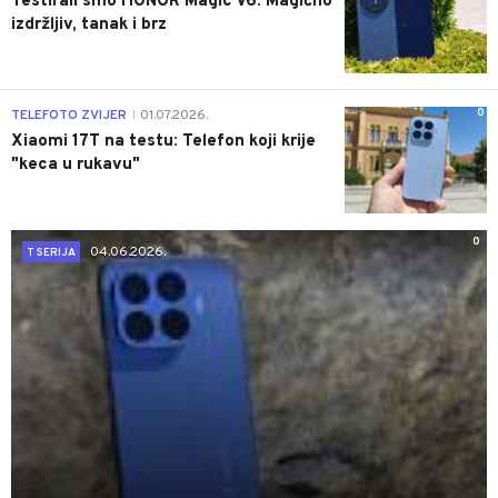
Testirali smo HONOR Magic V6: Magično
izdržljiv, tanak i brz
0
TELEFOTO ZVIJER
01.07.2026.
|
Xiaomi 17T na testu: Telefon koji krije
"keca u rukavu"
0
04.06.2026.
T SERIJA