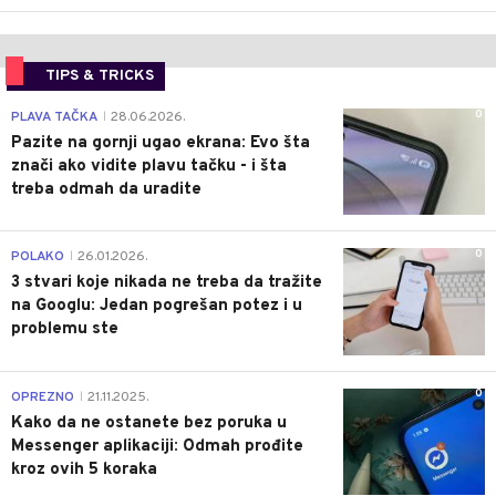
TIPS & TRICKS
0
PLAVA TAČKA
28.06.2026.
|
Pazite na gornji ugao ekrana: Evo šta
znači ako vidite plavu tačku - i šta
treba odmah da uradite
0
POLAKO
26.01.2026.
|
3 stvari koje nikada ne treba da tražite
na Googlu: Jedan pogrešan potez i u
problemu ste
0
OPREZNO
21.11.2025.
|
Kako da ne ostanete bez poruka u
Messenger aplikaciji: Odmah prođite
kroz ovih 5 koraka