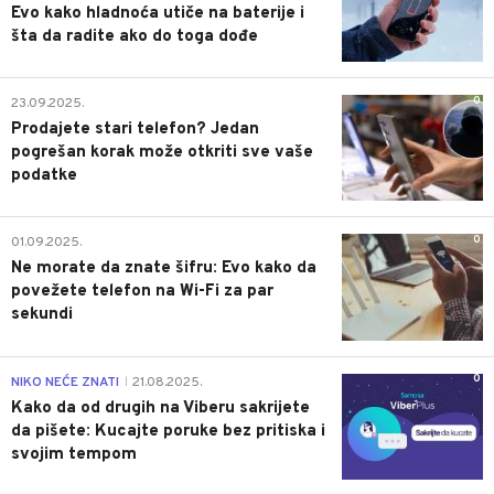
Evo kako hladnoća utiče na baterije i
šta da radite ako do toga dođe
0
23.09.2025.
Prodajete stari telefon? Jedan
pogrešan korak može otkriti sve vaše
podatke
0
01.09.2025.
Ne morate da znate šifru: Evo kako da
povežete telefon na Wi-Fi za par
sekundi
0
NIKO NEĆE ZNATI
21.08.2025.
|
Kako da od drugih na Viberu sakrijete
da pišete: Kucajte poruke bez pritiska i
svojim tempom