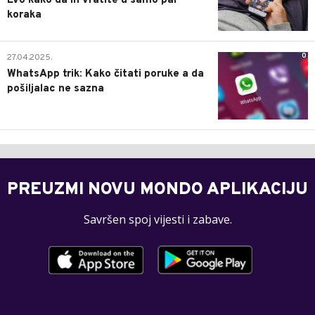
Evo kako da ih vratite u samo par
koraka
0
27.04.2025.
WhatsApp trik: Kako čitati poruke a da
pošiljalac ne sazna
PREUZMI NOVU MONDO APLIKACIJU
Savršen spoj vijesti i zabave.