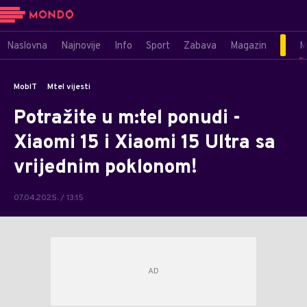
Naslovna
Najnovije
Info
Sport
Zabava
Magazin
M
MobIT
Mtel vijesti
Potražite u m:tel ponudi -
Xiaomi 15 i Xiaomi 15 Ultra sa
vrijednim poklonom!
07.04.2025. / 13:15