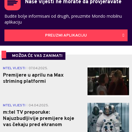
Naše vijesti ne morate da provjeravate
Budite bolje informisani od drugih, preuzmite Mondo mobilnu
aplikaciju
PREUZMI APLIKACIJU
MOŽDA ĆE VAS ZANIMATI
0
MTEL VIJESTI
07.04.2025.
|
Premijere u aprilu na Max
striming platformi
0
MTEL VIJESTI
04.04.2025.
|
m:tel TV preporuke:
Najuzbudljivije premijere koje
vas čekaju pred ekranom