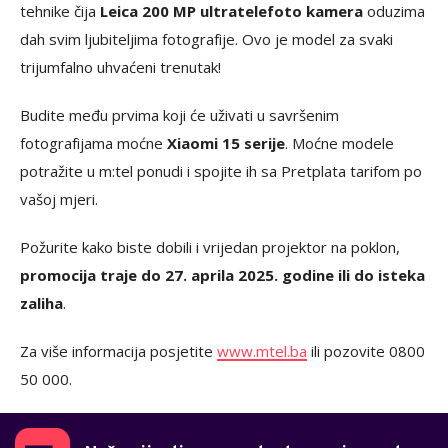
tehnike čija
Leica 200 MP ultratelefoto kamera
oduzima
dah svim ljubiteljima fotografije. Ovo je model za svaki
trijumfalno uhvaćeni trenutak!
Budite među prvima koji će uživati u savršenim
fotografijama moćne
Xiaomi 15 serije
. Moćne modele
potražite u m:tel ponudi i spojite ih sa Pretplata tarifom po
vašoj mjeri.
Požurite kako biste dobili i vrijedan projektor na poklon,
promocija traje do 27. aprila 2025. godine ili do isteka
zaliha
.
Za više informacija posjetite
www.mtel.ba
ili pozovite 0800
50 000.