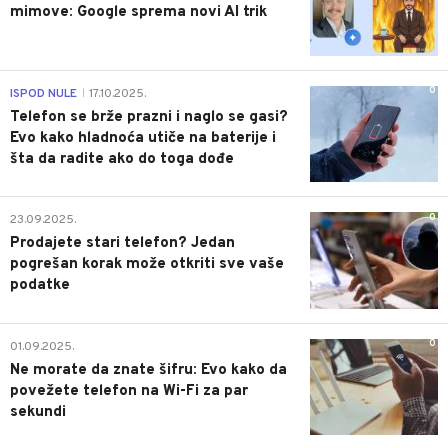
mimove: Google sprema novi AI trik
0
ISPOD NULE
17.10.2025.
|
Telefon se brže prazni i naglo se gasi?
Evo kako hladnoća utiče na baterije i
šta da radite ako do toga dođe
0
23.09.2025.
Prodajete stari telefon? Jedan
pogrešan korak može otkriti sve vaše
podatke
0
01.09.2025.
Ne morate da znate šifru: Evo kako da
povežete telefon na Wi-Fi za par
sekundi