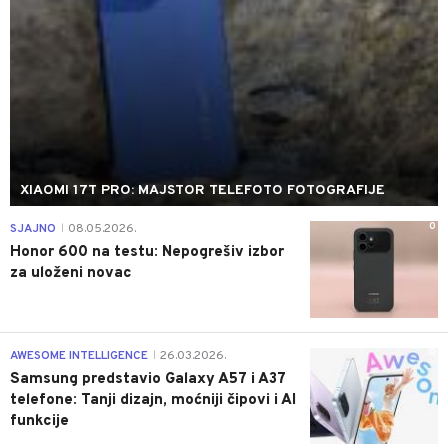
XIAOMI 17T PRO: MAJSTOR TELEFOTO FOTOGRAFIJE
0
SJAJNO
08.05.2026.
|
Honor 600 na testu: Nepogrešiv izbor
za uloženi novac
0
AWESOME INTELLIGENCE
26.03.2026.
|
Samsung predstavio Galaxy A57 i A37
telefone: Tanji dizajn, moćniji čipovi i AI
funkcije