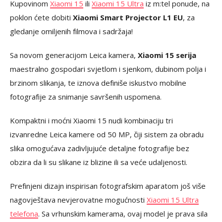
Kupovinom
Xiaomi 15
ili
Xiaomi 15 Ultra
iz m:tel ponude, na
poklon ćete dobiti
Xiaomi Smart Projector L1 EU
, za
gledanje omiljenih filmova i sadržaja!
Sa novom generacijom Leica kamera,
Xiaomi 15 serija
maestralno gospodari svjetlom i sjenkom, dubinom polja i
brzinom slikanja, te iznova definiše iskustvo mobilne
fotografije za snimanje savršenih uspomena.
Kompaktni i moćni Xiaomi 15 nudi kombinaciju tri
izvanredne Leica kamere od 50 MP, čiji sistem za obradu
slika omogućava zadivljujuće detaljne fotografije bez
obzira da li su slikane iz blizine ili sa veće udaljenosti.
Prefinjeni dizajn inspirisan fotografskim aparatom još više
nagovještava nevjerovatne mogućnosti
Xiaomi 15 Ultra
telefona
. Sa vrhunskim kamerama, ovaj model je prava sila