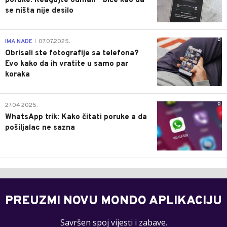
poruke: Reagujte odmah - biće kao da
se ništa nije desilo
0
IMA NADE
07.07.2025.
|
Obrisali ste fotografije sa telefona?
Evo kako da ih vratite u samo par
koraka
0
27.04.2025.
WhatsApp trik: Kako čitati poruke a da
pošiljalac ne sazna
PREUZMI NOVU MONDO APLIKACIJU
Savršen spoj vijesti i zabave.