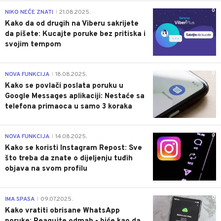
0
NIKO NEĆE ZNATI
21.08.2025.
|
Kako da od drugih na Viberu sakrijete
da pišete: Kucajte poruke bez pritiska i
svojim tempom
0
NOVA FUNKCIJA
18.08.2025.
|
Kako se povlači poslata poruku u
Google Messages aplikaciji: Nestaće sa
telefona primaoca u samo 3 koraka
0
NOVA FUNKCIJA
14.08.2025.
|
Kako se koristi Instagram Repost: Sve
što treba da znate o dijeljenju tuđih
objava na svom profilu
0
IMA SPASA
09.07.2025.
|
Kako vratiti obrisane WhatsApp