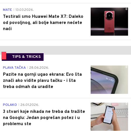
0
MATE
13.03.2026.
|
Testirali smo Huawei Mate X7: Daleko
od povoljnog, ali bolje kamere nećete
naći
TIPS & TRICKS
0
PLAVA TAČKA
28.06.2026.
|
Pazite na gornji ugao ekrana: Evo šta
znači ako vidite plavu tačku - i šta
treba odmah da uradite
0
POLAKO
26.01.2026.
|
3 stvari koje nikada ne treba da tražite
na Googlu: Jedan pogrešan potez i u
problemu ste