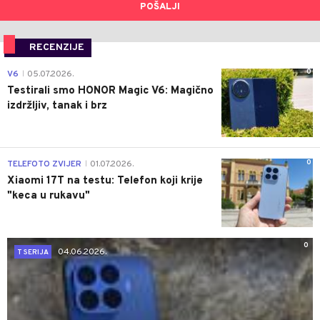
POŠALJI
RECENZIJE
0
V6
05.07.2026.
|
Testirali smo HONOR Magic V6: Magično
izdržljiv, tanak i brz
0
TELEFOTO ZVIJER
01.07.2026.
|
Xiaomi 17T na testu: Telefon koji krije
"keca u rukavu"
0
04.06.2026.
T SERIJA