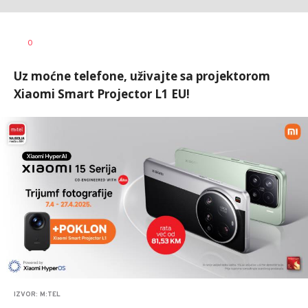
Dušan
AUTOR
0
Volaš
Uz moćne telefone, uživajte sa projektorom
Xiaomi Smart Projector L1 EU!
IZVOR: M:TEL