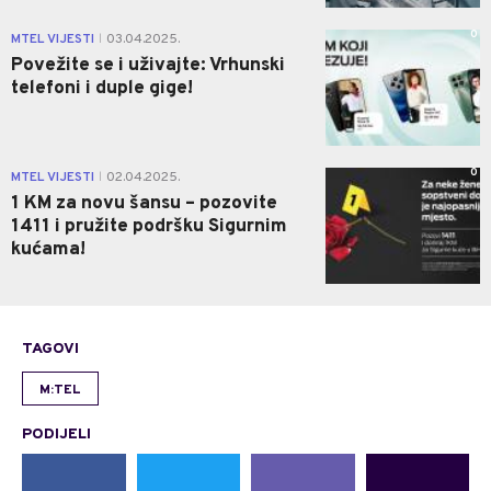
0
MTEL VIJESTI
03.04.2025.
|
Povežite se i uživajte: Vrhunski
telefoni i duple gige!
0
MTEL VIJESTI
02.04.2025.
|
1 KM za novu šansu – pozovite
1411 i pružite podršku Sigurnim
kućama!
TAGOVI
M:TEL
PODIJELI