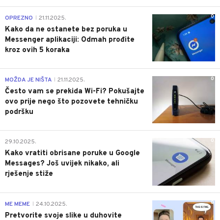
0
OPREZNO
21.11.2025.
|
Kako da ne ostanete bez poruka u
Messenger aplikaciji: Odmah prođite
kroz ovih 5 koraka
0
MOŽDA JE NIŠTA
21.11.2025.
|
Često vam se prekida Wi-Fi? Pokušajte
ovo prije nego što pozovete tehničku
podršku
0
29.10.2025.
Kako vratiti obrisane poruke u Google
Messages? Još uvijek nikako, ali
rješenje stiže
0
ME MEME
24.10.2025.
|
Pretvorite svoje slike u duhovite