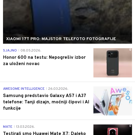
XIAOMI 17T PRO: MAJSTOR TELEFOTO FOTOGRAFIJE
0
SJAJNO
08.05.2026.
|
Honor 600 na testu: Nepogrešiv izbor
za uloženi novac
0
AWESOME INTELLIGENCE
26.03.2026.
|
Samsung predstavio Galaxy A57 i A37
telefone: Tanji dizajn, moćniji čipovi i AI
funkcije
0
MATE
13.03.2026.
|
Testirali smo Huawei Mate X7: Daleko