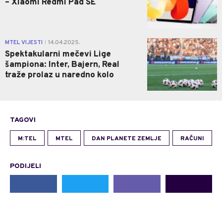
– Xiaomi Redmi Pad SE
0
MTEL VIJESTI
14.04.2025.
|
Spektakularni mečevi Lige
šampiona: Inter, Bajern, Real
traže prolaz u naredno kolo
TAGOVI
M:TEL
MTEL
DAN PLANETE ZEMLJE
RAČUNI
PODIJELI