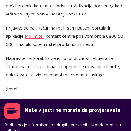
pošaljete bilo kom m:tel korisniku. Aktivacija dobijenog koda
vrši se slanjem SMS-a na broj 065/1132.
Prijavite se na „Račun na mail“ sami putem portala ili
aplikacije
Moj m:tel
, kontakt centra pozivom broja 0800 50
000 ili na bilo kojem m:tel prodajnom mjestu.
Napravite i vi korak ka zelenijoj budućnosti! Aktivirajte
"Račun na mail" već danas i doprinesite očuvanju planete,
dok uživate u svim prednostima ove m:tel usluge.
(m:tel)
Naše vijesti ne morate da provjeravate
Budite bolje informisani od drugih, preuzmite Mondo mobilnu
aplikaciju