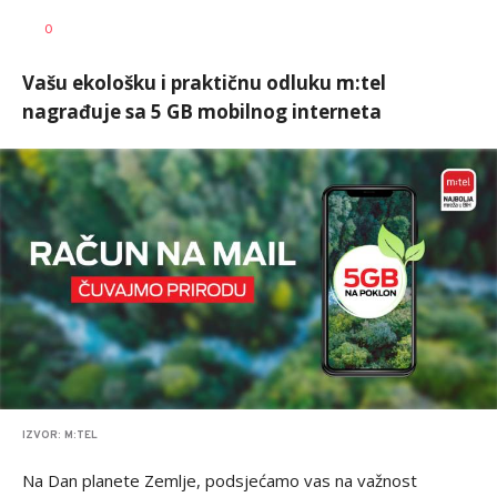
Dragana
AUTOR
0
Božić
Vašu ekološku i praktičnu odluku m:tel
nagrađuje sa 5 GB mobilnog interneta
IZVOR: M:TEL
Na Dan planete Zemlje, podsjećamo vas na važnost