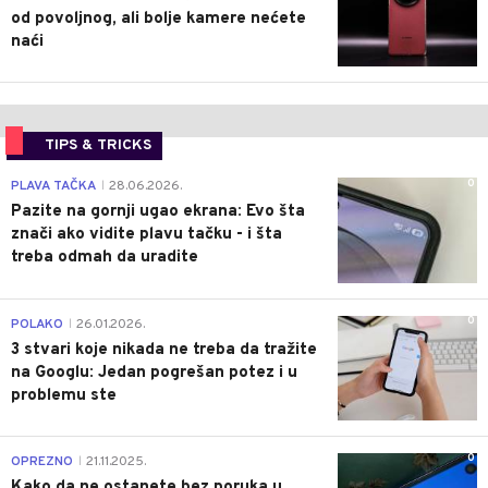
od povoljnog, ali bolje kamere nećete
naći
TIPS & TRICKS
0
PLAVA TAČKA
28.06.2026.
|
Pazite na gornji ugao ekrana: Evo šta
znači ako vidite plavu tačku - i šta
treba odmah da uradite
0
POLAKO
26.01.2026.
|
3 stvari koje nikada ne treba da tražite
na Googlu: Jedan pogrešan potez i u
problemu ste
0
OPREZNO
21.11.2025.
|
Kako da ne ostanete bez poruka u