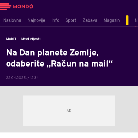
Naslovna
Najnovije
Info
Sport
Zabava
Magazin
M
MobIT
Mtel vijesti
Na Dan planete Zemlje,
odaberite „Račun na mail“
22.04.2025. / 12:34