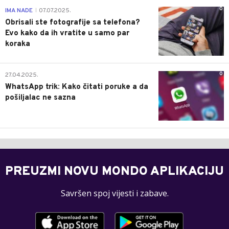
0
IMA NADE
07.07.2025.
|
Obrisali ste fotografije sa telefona?
Evo kako da ih vratite u samo par
koraka
0
27.04.2025.
WhatsApp trik: Kako čitati poruke a da
pošiljalac ne sazna
PREUZMI NOVU MONDO APLIKACIJU
Savršen spoj vijesti i zabave.