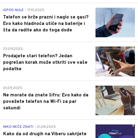
0
ISPOD NULE
17.10.2025.
|
Telefon se brže prazni i naglo se gasi?
Evo kako hladnoća utiče na baterije i
šta da radite ako do toga dođe
0
23.09.2025.
Prodajete stari telefon? Jedan
pogrešan korak može otkriti sve vaše
podatke
0
01.09.2025.
Ne morate da znate šifru: Evo kako da
povežete telefon na Wi-Fi za par
sekundi
0
NIKO NEĆE ZNATI
21.08.2025.
|
Kako da od drugih na Viberu sakrijete