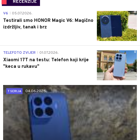
RECENZIJE
0
V6
05.07.2026.
|
Testirali smo HONOR Magic V6: Magično
izdržljiv, tanak i brz
0
TELEFOTO ZVIJER
01.07.2026.
|
Xiaomi 17T na testu: Telefon koji krije
"keca u rukavu"
0
04.06.2026.
T SERIJA