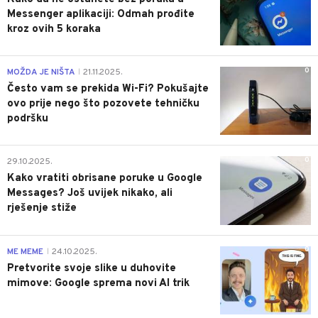
Messenger aplikaciji: Odmah prođite
kroz ovih 5 koraka
0
MOŽDA JE NIŠTA
21.11.2025.
|
Često vam se prekida Wi-Fi? Pokušajte
ovo prije nego što pozovete tehničku
podršku
0
29.10.2025.
Kako vratiti obrisane poruke u Google
Messages? Još uvijek nikako, ali
rješenje stiže
0
ME MEME
24.10.2025.
|
Pretvorite svoje slike u duhovite
mimove: Google sprema novi AI trik