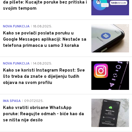
da pišete: Kucajte poruke bez pritiska i
svojim tempom
0
NOVA FUNKCIJA
18.08.2025.
|
Kako se povlači poslata poruku u
Google Messages aplikaciji: Nestaće sa
telefona primaoca u samo 3 koraka
0
NOVA FUNKCIJA
14.08.2025.
|
Kako se koristi Instagram Repost: Sve
što treba da znate o dijeljenju tuđih
objava na svom profilu
0
IMA SPASA
09.07.2025.
|
Kako vratiti obrisane WhatsApp
poruke: Reagujte odmah - biće kao da
se ništa nije desilo