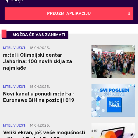
PREUZMI APLIKACIJU
MOŽDA ĆE VAS ZANIMATI
0
MTEL VIJESTI
18.04.2025.
|
m:tel i Olimpijski centar
Jahorina: 100 novih skija za
najmlađe
0
MTEL VIJESTI
15.04.2025.
|
Novi kanal u ponudi m:tel-a -
Euronews BiH na poziciji 019
0
MTEL VIJESTI
14.04.2025.
|
Veliki ekran, još veće mogućnosti