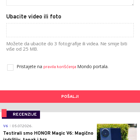
Ubacite video ili foto
Možete da ubacite do 3 fotografije ili videa. Ne smije biti
više od 25 MB.
Pristajete na
Mondo portala.
pravila korišćenja
POŠALJI
RECENZIJE
0
V6
05.07.2026.
|
Testirali smo HONOR Magic V6: Magično