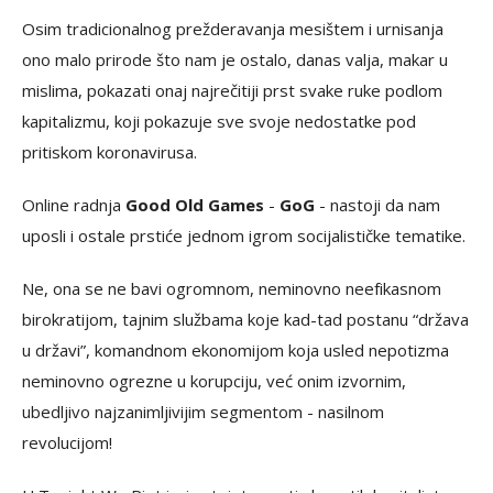
Osim tradicionalnog prežderavanja mesištem i urnisanja
ono malo prirode što nam je ostalo, danas valja, makar u
mislima, pokazati onaj najrečitiji prst svake ruke podlom
kapitalizmu, koji pokazuje sve svoje nedostatke pod
pritiskom koronavirusa.
Online radnja
Good Old Games
-
GoG
- nastoji da nam
uposli i ostale prstiće jednom igrom socijalističke tematike.
Ne, ona se ne bavi ogromnom, neminovno neefikasnom
birokratijom, tajnim službama koje kad-tad postanu “država
u državi”, komandnom ekonomijom koja usled nepotizma
neminovno ogrezne u korupciju, već onim izvornim,
ubedljivo najzanimljivijim segmentom - nasilnom
revolucijom!