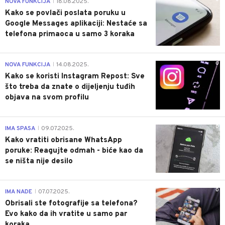
NOVA FUNKCIJA
18.08.2025.
|
Kako se povlači poslata poruku u
Google Messages aplikaciji: Nestaće sa
telefona primaoca u samo 3 koraka
0
NOVA FUNKCIJA
14.08.2025.
|
Kako se koristi Instagram Repost: Sve
što treba da znate o dijeljenju tuđih
objava na svom profilu
0
IMA SPASA
09.07.2025.
|
Kako vratiti obrisane WhatsApp
poruke: Reagujte odmah - biće kao da
se ništa nije desilo
0
IMA NADE
07.07.2025.
|
Obrisali ste fotografije sa telefona?
Evo kako da ih vratite u samo par
koraka