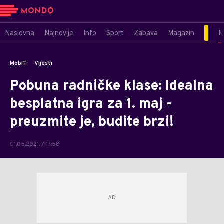
Naslovna
Najnovije
Info
Sport
Zabava
Magazin
M
MobIT
Vijesti
Pobuna radničke klase: Idealna
besplatna igra za 1. maj -
preuzmite je, budite brzi!
01.05.2021. / 17:58