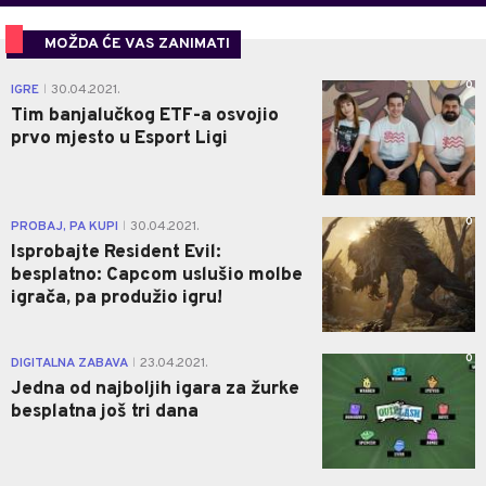
MOŽDA ĆE VAS ZANIMATI
0
IGRE
30.04.2021.
|
Tim banjalučkog ETF-a osvojio
prvo mjesto u Esport Ligi
0
PROBAJ, PA KUPI
30.04.2021.
|
Isprobajte Resident Evil:
besplatno: Capcom uslušio molbe
igrača, pa produžio igru!
0
DIGITALNA ZABAVA
23.04.2021.
|
Jedna od najboljih igara za žurke
besplatna još tri dana