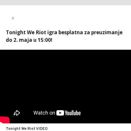
Marko
AUTOR
0
Čavić
Tonight We Riot igra besplatna za preuzimanje
do 2. maja u 15:00!
Tonight We Riot VIDEO