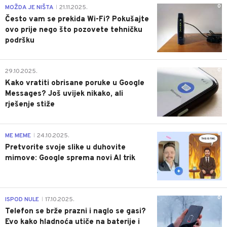
0
MOŽDA JE NIŠTA
21.11.2025.
|
Često vam se prekida Wi-Fi? Pokušajte
ovo prije nego što pozovete tehničku
podršku
0
29.10.2025.
Kako vratiti obrisane poruke u Google
Messages? Još uvijek nikako, ali
rješenje stiže
0
ME MEME
24.10.2025.
|
Pretvorite svoje slike u duhovite
mimove: Google sprema novi AI trik
0
ISPOD NULE
17.10.2025.
|
Telefon se brže prazni i naglo se gasi?
Evo kako hladnoća utiče na baterije i