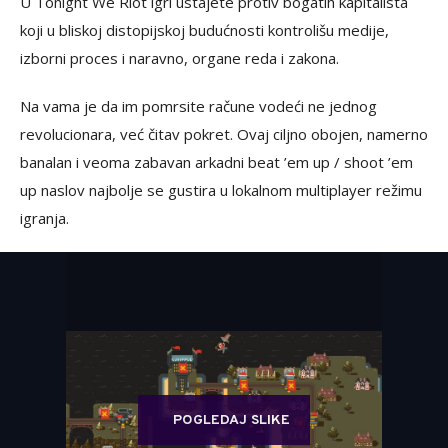
U Tonight We Riot igri ustajete protiv bogatih kapitalista
koji u bliskoj distopijskoj budućnosti kontrolišu medije,
izborni proces i naravno, organe reda i zakona.
Na vama je da im pomrsite račune vodeći ne jednog
revolucionara, već čitav pokret. Ovaj ciljno obojen, namerno
banalan i veoma zabavan arkadni beat ’em up / shoot ’em
up naslov najbolje se gustira u lokalnom multiplayer režimu
igranja.
POGLEDAJ SLIKE