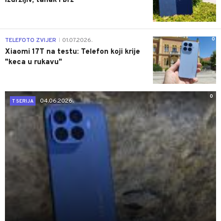
izdržljiv, tanak i brz
0
TELEFOTO ZVIJER
01.07.2026.
|
Xiaomi 17T na testu: Telefon koji krije
"keca u rukavu"
0
04.06.2026.
T SERIJA