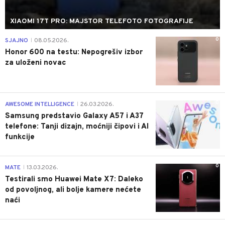
XIAOMI 17T PRO: MAJSTOR TELEFOTO FOTOGRAFIJE
0
SJAJNO
08.05.2026.
|
Honor 600 na testu: Nepogrešiv izbor
za uloženi novac
0
AWESOME INTELLIGENCE
26.03.2026.
|
Samsung predstavio Galaxy A57 i A37
telefone: Tanji dizajn, moćniji čipovi i AI
funkcije
0
MATE
13.03.2026.
|
Testirali smo Huawei Mate X7: Daleko
od povoljnog, ali bolje kamere nećete
naći