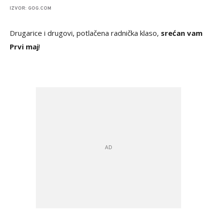
IZVOR: GOG.COM
Drugarice i drugovi, potlačena radnička klaso,
srećan vam
Prvi maj
!