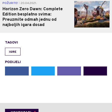
0
POŽURITE!
20.04.2021.
|
Horizon Zero Dawn: Complete
Edition besplatno svima:
Preuzmite odmah jednu od
najboljih igara dosad
TAGOVI
IGRE
PODIJELI