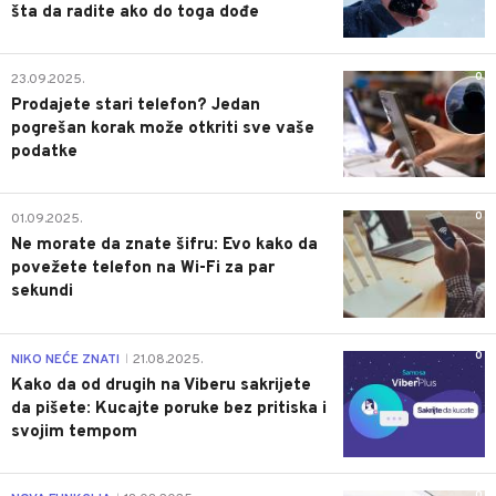
šta da radite ako do toga dođe
0
23.09.2025.
Prodajete stari telefon? Jedan
pogrešan korak može otkriti sve vaše
podatke
0
01.09.2025.
Ne morate da znate šifru: Evo kako da
povežete telefon na Wi-Fi za par
sekundi
0
NIKO NEĆE ZNATI
21.08.2025.
|
Kako da od drugih na Viberu sakrijete
da pišete: Kucajte poruke bez pritiska i
svojim tempom
0