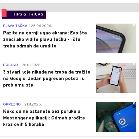
TIPS & TRICKS
0
PLAVA TAČKA
28.06.2026.
|
Pazite na gornji ugao ekrana: Evo šta
znači ako vidite plavu tačku - i šta
treba odmah da uradite
0
POLAKO
26.01.2026.
|
3 stvari koje nikada ne treba da tražite
na Googlu: Jedan pogrešan potez i u
problemu ste
0
OPREZNO
21.11.2025.
|
Kako da ne ostanete bez poruka u
Messenger aplikaciji: Odmah prođite
kroz ovih 5 koraka