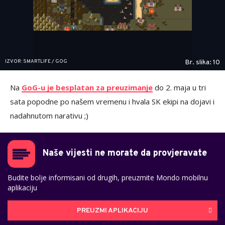
IZVOR: SMARTLIFE / GOG
Br. slika: 10
Na
GoG-u je besplatan za preuzimanje
do 2. maja u tri
sata popodne po našem vremenu i hvala SK ekipi na dojavi i
nadahnutom narativu ;)
Naše vijesti ne morate da provjeravate
Budite bolje informisani od drugih, preuzmite Mondo mobilnu
aplikaciju
PREUZMI APLIKACIJU