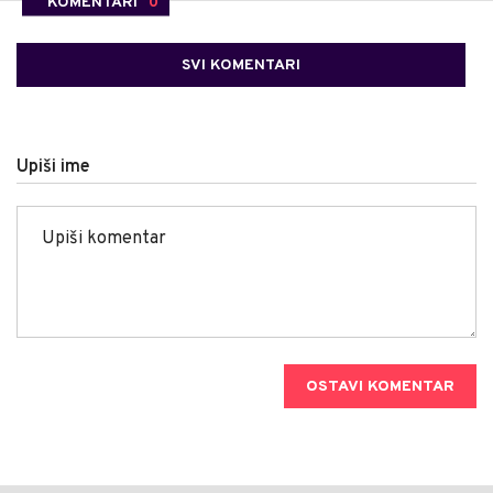
KOMENTARI
0
SVI KOMENTARI
Upiši ime
OSTAVI KOMENTAR