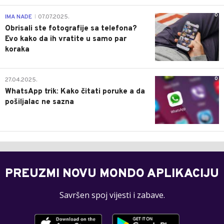
0
IMA NADE
07.07.2025.
|
Obrisali ste fotografije sa telefona?
Evo kako da ih vratite u samo par
koraka
0
27.04.2025.
WhatsApp trik: Kako čitati poruke a da
pošiljalac ne sazna
PREUZMI NOVU MONDO APLIKACIJU
Savršen spoj vijesti i zabave.