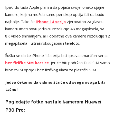
Ipak, do tada Apple planira da pojača svoje ionako sjajne
kamere, kojima možda samo periskop opcija fali da budu -
najbolje. Tako će
iPhone 14 serija
vjerovatno za glavnu
kameru imati novu jedinicu rezolucije 48 megapiksela, sa
8K video snimanjem, ali i dodatne dve kamere rezolucije 12
megapiksela - ultraširokougaonu i telefoto.
Šuška se da će iPhone 14 serija biti i prava smartfon serija
bez fizičke SIM kartice
, jer će biti podržan Dual SIM samo
kroz eSIM opcije i bez fizičkog ulaza za plastični SIM.
Jedva čekamo da vidimo šta će od svega ovoga biti
tačno!
Pogledajte fotke nastale kamerom Huawei
P30 Pro: