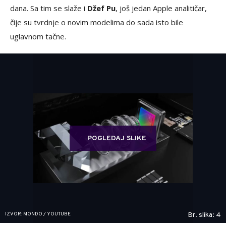
dana. Sa tim se slaže i
Džef Pu
, još jedan Apple analitičar,
čije su tvrdnje o novim modelima do sada isto bile
uglavnom tačne.
POGLEDAJ SLIKE
IZVOR: MONDO / YOUTUBE
Br. slika: 4