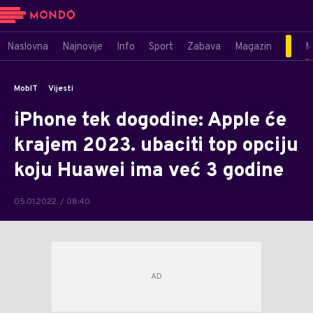
Naslovna
Najnovije
Info
Sport
Zabava
Magazin
M
MobIT
Vijesti
iPhone tek dogodine: Apple će
krajem 2023. ubaciti top opciju
koju Huawei ima već 3 godine
05.01.2022. / 08:40