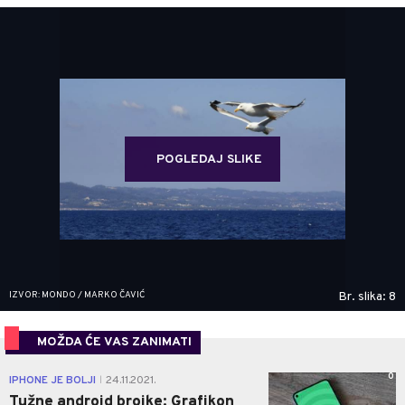
POGLEDAJ SLIKE
IZVOR: MONDO / MARKO ČAVIĆ
Br. slika: 8
MOŽDA ĆE VAS ZANIMATI
0
IPHONE JE BOLJI
24.11.2021.
|
Tužne android brojke: Grafikon