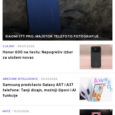
XIAOMI 17T PRO: MAJSTOR TELEFOTO FOTOGRAFIJE
0
SJAJNO
08.05.2026.
|
Honor 600 na testu: Nepogrešiv izbor
za uloženi novac
0
AWESOME INTELLIGENCE
26.03.2026.
|
Samsung predstavio Galaxy A57 i A37
telefone: Tanji dizajn, moćniji čipovi i AI
funkcije
0
MATE
13.03.2026.
|