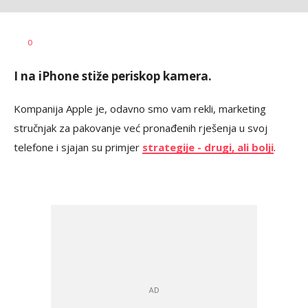
Marko
AUTOR
0
Čavić
I na iPhone stiže periskop kamera.
Kompanija Apple je, odavno smo vam rekli, marketing
stručnjak za pakovanje već pronađenih rješenja u svoj
telefone i sjajan su primjer
strategije - drugi, ali bolji
.