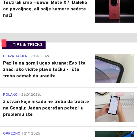
Testirali smo Huawei Mate X7: Daleko
od povoljnog, ali bolje kamere nećete
naći
TIPS & TRICKS
0
PLAVA TAČKA
28.06.2026.
|
Pazite na gornji ugao ekrana: Evo šta
znači ako vidite plavu tačku - i šta
treba odmah da uradite
0
POLAKO
26.01.2026.
|
3 stvari koje nikada ne treba da tražite
na Googlu: Jedan pogrešan potez i u
problemu ste
0
OPREZNO
21.11.2025.
|