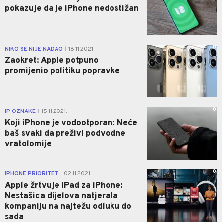
pokazuje da je iPhone nedostižan
0
NIKO SE NIJE NADAO
18.11.2021.
|
Zaokret: Apple potpuno
promijenio politiku popravke
0
IP OZNAKE
15.11.2021.
|
Koji iPhone je vodootporan: Neće
baš svaki da preživi podvodne
vratolomije
0
IPHONE PRIORITET
02.11.2021.
|
Apple žrtvuje iPad za iPhone:
Nestašica dijelova natjerala
kompaniju na najtežu odluku do
sada