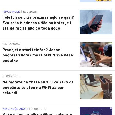
0
ISPOD NULE
17.10.2025.
|
Telefon se brže prazni i naglo se gasi?
Evo kako hladnoća utiče na baterije i
šta da radite ako do toga dođe
0
23.09.2025.
Prodajete stari telefon? Jedan
pogrešan korak može otkriti sve vaše
podatke
0
01.09.2025.
Ne morate da znate šifru: Evo kako da
povežete telefon na Wi-Fi za par
sekundi
0
NIKO NEĆE ZNATI
21.08.2025.
|