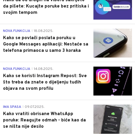
Kako da od drugih na Viberu sakrijete
da pišete: Kucajte poruke bez pritiska i
svojim tempom
0
NOVA FUNKCIJA
18.08.2025.
|
Kako se povlači poslata poruku u
Google Messages aplikaciji: Nestaće sa
telefona primaoca u samo 3 koraka
0
NOVA FUNKCIJA
14.08.2025.
|
Kako se koristi Instagram Repost: Sve
što treba da znate o dijeljenju tuđih
objava na svom profilu
0
IMA SPASA
09.07.2025.
|
Kako vratiti obrisane WhatsApp
poruke: Reagujte odmah - biće kao da
se ništa nije desilo