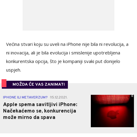
Većina stvari koju su uveli na iPhone nije bila ni revolucija, a
ni inovacija, ali je bila evolucija i smislenije upotrebljena
konkurentska opcija, što je kompaniji svaki put donijelo
uspjeh.
MOŽDA ĆE VAS ZANIMATI
0
IPHONE ILI METAVERZUM?
15.12.2021.
|
Apple spema savitljivi iPhone:
Načekaćemo se, konkurencija
može mirno da spava