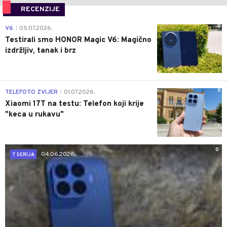
RECENZIJE
0
V6
05.07.2026.
|
Testirali smo HONOR Magic V6: Magično
izdržljiv, tanak i brz
0
TELEFOTO ZVIJER
01.07.2026.
|
Xiaomi 17T na testu: Telefon koji krije
"keca u rukavu"
0
04.06.2026.
T SERIJA