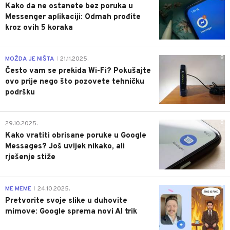
Kako da ne ostanete bez poruka u
Messenger aplikaciji: Odmah prođite
kroz ovih 5 koraka
0
MOŽDA JE NIŠTA
21.11.2025.
|
Često vam se prekida Wi-Fi? Pokušajte
ovo prije nego što pozovete tehničku
podršku
0
29.10.2025.
Kako vratiti obrisane poruke u Google
Messages? Još uvijek nikako, ali
rješenje stiže
0
ME MEME
24.10.2025.
|
Pretvorite svoje slike u duhovite
mimove: Google sprema novi AI trik