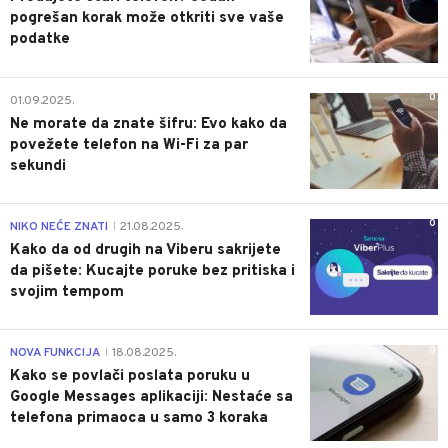
pogrešan korak može otkriti sve vaše
podatke
0
01.09.2025.
Ne morate da znate šifru: Evo kako da
povežete telefon na Wi-Fi za par
sekundi
0
NIKO NEĆE ZNATI
21.08.2025.
|
Kako da od drugih na Viberu sakrijete
da pišete: Kucajte poruke bez pritiska i
svojim tempom
0
NOVA FUNKCIJA
18.08.2025.
|
Kako se povlači poslata poruku u
Google Messages aplikaciji: Nestaće sa
telefona primaoca u samo 3 koraka