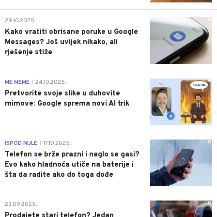
0
29.10.2025.
Kako vratiti obrisane poruke u Google
Messages? Još uvijek nikako, ali
rješenje stiže
0
ME MEME
24.10.2025.
|
Pretvorite svoje slike u duhovite
mimove: Google sprema novi AI trik
0
ISPOD NULE
17.10.2025.
|
Telefon se brže prazni i naglo se gasi?
Evo kako hladnoća utiče na baterije i
šta da radite ako do toga dođe
0
23.09.2025.
Prodajete stari telefon? Jedan