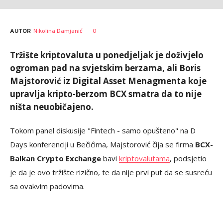
AUTOR
Nikolina Damjanić
0
Tržište kriptovaluta u ponedjeljak je doživjelo
ogroman pad na svjetskim berzama, ali Boris
Majstorović iz Digital Asset Menagmenta koje
upravlja kripto-berzom BCX smatra da to nije
ništa neuobičajeno.
Tokom panel diskusije "Fintech - samo opušteno" na D
Days konferenciji u Bečićima, Majstorović čija se firma
BCX-
Balkan Crypto Exchange
bavi
kriptovalutama
, podsjetio
je da je ovo tržište rizično, te da nije prvi put da se susreću
sa ovakvim padovima.