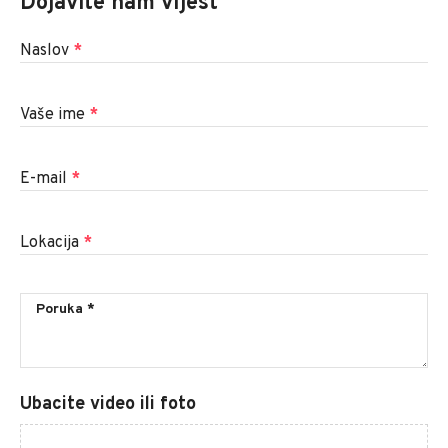
Dojavite nam vijest
Naslov
*
Vaše ime
*
E-mail
*
Lokacija
*
Ubacite video ili foto