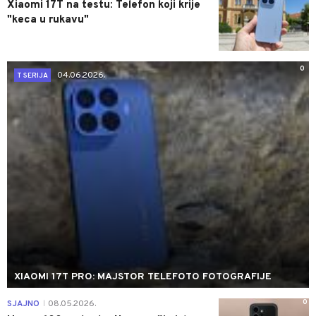
Xiaomi 17T na testu: Telefon koji krije
"keca u rukavu"
0
04.06.2026.
T SERIJA
XIAOMI 17T PRO: MAJSTOR TELEFOTO FOTOGRAFIJE
0
SJAJNO
08.05.2026.
|