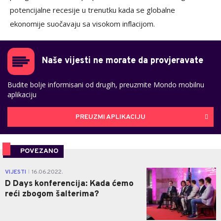
potencijalne recesije u trenutku kada se globalne
ekonomije suočavaju sa visokom inflacijom.
Naše vijesti ne morate da provjeravate
Budite bolje informisani od drugih, preuzmite Mondo mobilnu
aplikaciju
PREUZMI APLIKACIJU
POVEZANO
0
VIJESTI
16.06.2022.
|
D Days konferencija: Kada ćemo
reći zbogom šalterima?