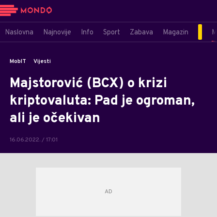
Naslovna
Najnovije
Info
Sport
Zabava
Magazin
M
MobIT
Vijesti
Majstorović (BCX) o krizi
kriptovaluta: Pad je ogroman,
ali je očekivan
16.06.2022. / 17:01