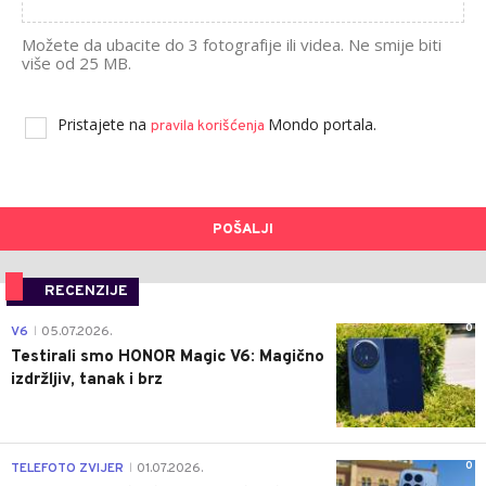
Možete da ubacite do 3 fotografije ili videa. Ne smije biti
više od 25 MB.
Pristajete na
Mondo portala.
pravila korišćenja
POŠALJI
RECENZIJE
0
V6
05.07.2026.
|
Testirali smo HONOR Magic V6: Magično
izdržljiv, tanak i brz
0
TELEFOTO ZVIJER
01.07.2026.
|