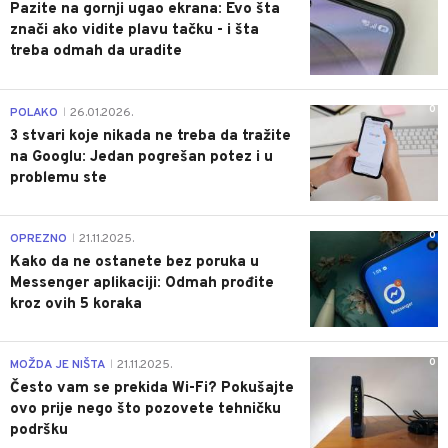
Pazite na gornji ugao ekrana: Evo šta
znači ako vidite plavu tačku - i šta
treba odmah da uradite
0
POLAKO
26.01.2026.
|
3 stvari koje nikada ne treba da tražite
na Googlu: Jedan pogrešan potez i u
problemu ste
0
OPREZNO
21.11.2025.
|
Kako da ne ostanete bez poruka u
Messenger aplikaciji: Odmah prođite
kroz ovih 5 koraka
0
MOŽDA JE NIŠTA
21.11.2025.
|
Često vam se prekida Wi-Fi? Pokušajte
ovo prije nego što pozovete tehničku
podršku