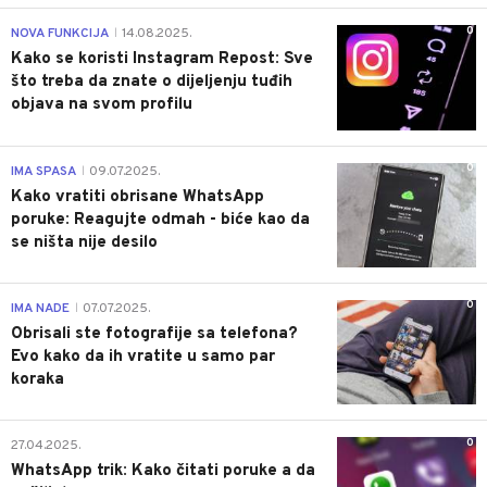
0
NOVA FUNKCIJA
14.08.2025.
|
Kako se koristi Instagram Repost: Sve
što treba da znate o dijeljenju tuđih
objava na svom profilu
0
IMA SPASA
09.07.2025.
|
Kako vratiti obrisane WhatsApp
poruke: Reagujte odmah - biće kao da
se ništa nije desilo
0
IMA NADE
07.07.2025.
|
Obrisali ste fotografije sa telefona?
Evo kako da ih vratite u samo par
koraka
0
27.04.2025.
WhatsApp trik: Kako čitati poruke a da