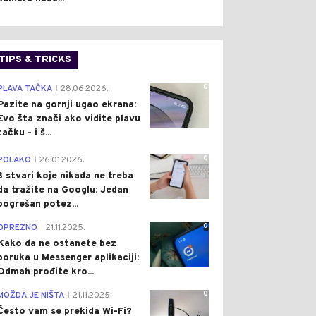
TIPS & TRICKS
0
PLAVA TAČKA
28.06.2026.
|
Pazite na gornji ugao ekrana:
Evo šta znači ako vidite plavu
tačku - i š...
0
POLAKO
26.01.2026.
|
3 stvari koje nikada ne treba
da tražite na Googlu: Jedan
pogrešan potez...
0
OPREZNO
21.11.2025.
|
Kako da ne ostanete bez
poruka u Messenger aplikaciji:
Odmah prođite kro...
0
MOŽDA JE NIŠTA
21.11.2025.
|
Često vam se prekida Wi-Fi?