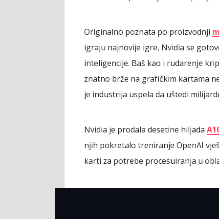
Originalno poznata po proizvodnji
m
igraju najnovije igre, Nvidia se goto
inteligencije. Baš kao i rudarenje krip
znatno brže na grafičkim kartama ne
je industrija uspela da uštedi milijard
Nvidia je prodala desetine hiljada
A10
njih pokretalo treniranje OpenAI vje
karti za potrebe procesuiranja u obla