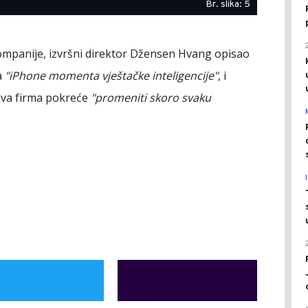
Br. slika: 5
kompanije, izvršni direktor Džensen Hvang opisao
a
"iPhone momenta vještačke inteligencije"
, i
gova firma pokreće
"promeniti skoro svaku