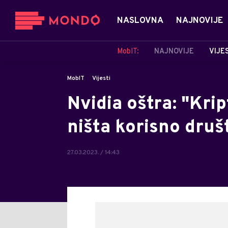
NASLOVNA
NAJNOVIJE
MobIT:
NAJNOVIJE
VIJE
MobIT
Vijesti
Nvidia oštra: "Kri
ništa korisno druš
27.03.2023. / 14:43