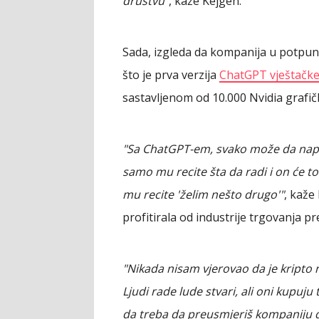
društvu"
, kaže Kejgen.
Sada, izgleda da kompanija u potpun
što je prva verzija
ChatGPT vještačke 
sastavljenom od 10.000 Nvidia grafičk
"Sa ChatGPT-em, svako može da napr
samo mu recite šta da radi i on će to
mu recite 'želim nešto drugo'"
, kaže
profitirala od industrije trgovanja pr
"Nikada nisam vjerovao da je kripto 
Ljudi rade lude stvari, ali oni kupuju 
da treba da preusmjeriš kompaniju d