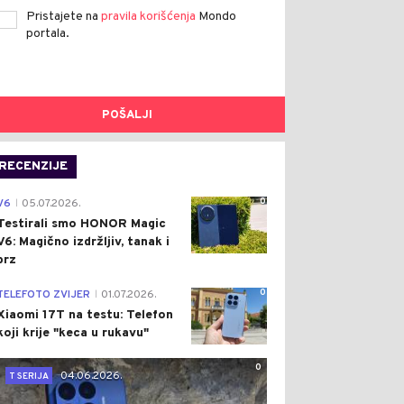
Pristajete na
pravila korišćenja
Mondo
portala.
POŠALJI
RECENZIJE
0
V6
05.07.2026.
|
Testirali smo HONOR Magic
V6: Magično izdržljiv, tanak i
brz
0
TELEFOTO ZVIJER
01.07.2026.
|
Xiaomi 17T na testu: Telefon
koji krije "keca u rukavu"
0
04.06.2026.
T SERIJA