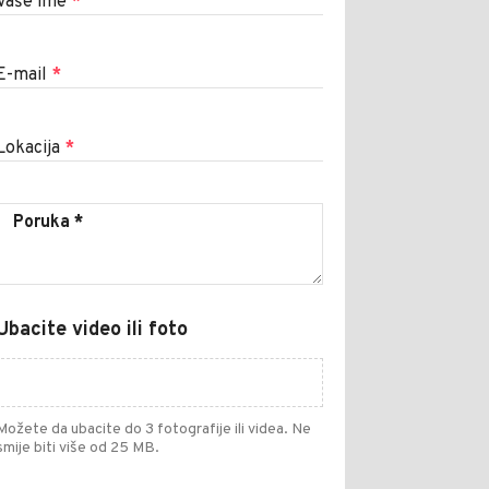
Vaše ime
*
E-mail
*
Lokacija
*
Ubacite video ili foto
Možete da ubacite do 3 fotografije ili videa. Ne
smije biti više od 25 MB.