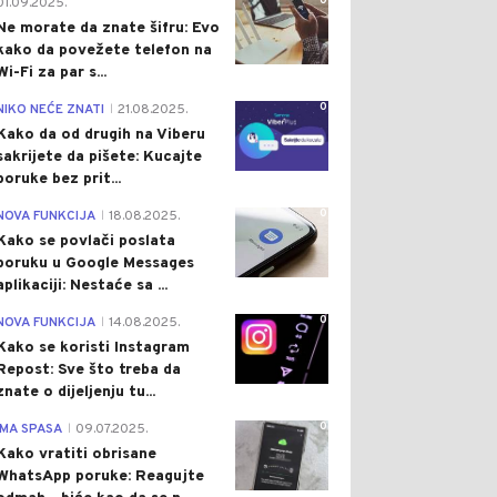
0
01.09.2025.
Ne morate da znate šifru: Evo
kako da povežete telefon na
Wi-Fi za par s...
0
NIKO NEĆE ZNATI
21.08.2025.
|
Kako da od drugih na Viberu
sakrijete da pišete: Kucajte
poruke bez prit...
0
NOVA FUNKCIJA
18.08.2025.
|
Kako se povlači poslata
poruku u Google Messages
aplikaciji: Nestaće sa ...
0
NOVA FUNKCIJA
14.08.2025.
|
Kako se koristi Instagram
Repost: Sve što treba da
znate o dijeljenju tu...
0
IMA SPASA
09.07.2025.
|
Kako vratiti obrisane
WhatsApp poruke: Reagujte