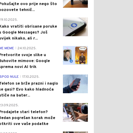
Pokušajte ovo prije nego što
pozovete tehnič...
0
29.10.2025.
Kako vratiti obrisane poruke
u Google Messages? Još
uvijek nikako, ali r...
0
ME MEME
24.10.2025.
|
Pretvorite svoje slike u
duhovite mimove: Google
sprema novi AI trik
0
ISPOD NULE
17.10.2025.
|
Telefon se brže prazni i naglo
se gasi? Evo kako hladnoća
utiče na bater...
0
23.09.2025.
Prodajete stari telefon?
Jedan pogrešan korak može
otkriti sve vaše podatke