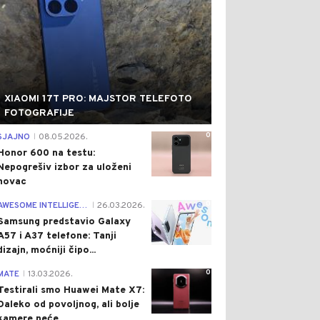
XIAOMI 17T PRO: MAJSTOR TELEFOTO
FOTOGRAFIJE
0
SJAJNO
08.05.2026.
|
Honor 600 na testu:
Nepogrešiv izbor za uloženi
novac
0
AWESOME INTELLIGENCE
26.03.2026.
|
Samsung predstavio Galaxy
A57 i A37 telefone: Tanji
dizajn, moćniji čipo...
0
MATE
13.03.2026.
|
Testirali smo Huawei Mate X7:
Daleko od povoljnog, ali bolje
kamere neće...