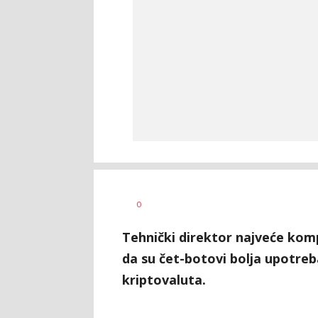
Ilija
AUTOR
0
Baošić
Tehnički direktor najveće komp
da su čet-botovi bolja upotre
kriptovaluta.