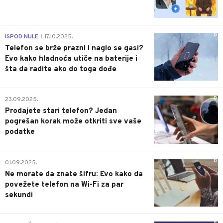
0
ISPOD NULE
17.10.2025.
|
Telefon se brže prazni i naglo se gasi?
Evo kako hladnoća utiče na baterije i
šta da radite ako do toga dođe
0
23.09.2025.
Prodajete stari telefon? Jedan
pogrešan korak može otkriti sve vaše
podatke
0
01.09.2025.
Ne morate da znate šifru: Evo kako da
povežete telefon na Wi-Fi za par
sekundi