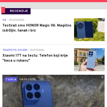
RECENZIJE
0
V6
05.07.2026.
|
Testirali smo HONOR Magic V6: Magično
izdržljiv, tanak i brz
0
TELEFOTO ZVIJER
01.07.2026.
|
Xiaomi 17T na testu: Telefon koji krije
"keca u rukavu"
0
04.06.2026.
T SERIJA