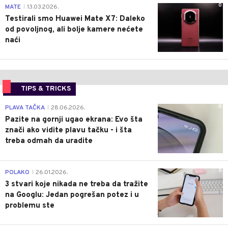
0
MATE
13.03.2026.
|
Testirali smo Huawei Mate X7: Daleko
od povoljnog, ali bolje kamere nećete
naći
TIPS & TRICKS
0
PLAVA TAČKA
28.06.2026.
|
Pazite na gornji ugao ekrana: Evo šta
znači ako vidite plavu tačku - i šta
treba odmah da uradite
0
POLAKO
26.01.2026.
|
3 stvari koje nikada ne treba da tražite
na Googlu: Jedan pogrešan potez i u
problemu ste