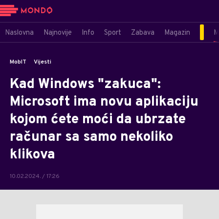
Naslovna
Najnovije
Info
Sport
Zabava
Magazin
M
MobIT
Vijesti
Kad Windows "zakuca":
Microsoft ima novu aplikaciju
kojom ćete moći da ubrzate
računar sa samo nekoliko
klikova
10.02.2024. / 17:26