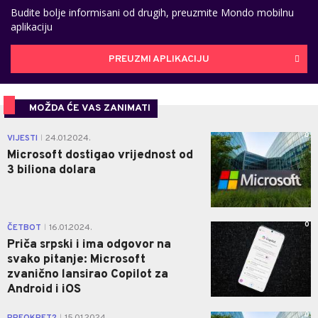
Budite bolje informisani od drugih, preuzmite Mondo mobilnu
aplikaciju
PREUZMI APLIKACIJU
MOŽDA ĆE VAS ZANIMATI
0
VIJESTI
24.01.2024.
|
Microsoft dostigao vrijednost od
3 biliona dolara
0
ČETBOT
16.01.2024.
|
Priča srpski i ima odgovor na
svako pitanje: Microsoft
zvanično lansirao Copilot za
Android i iOS
0
PREOKRET?
15.01.2024.
|