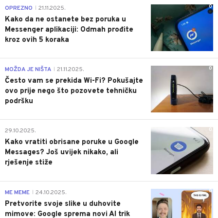
0
OPREZNO
21.11.2025.
|
Kako da ne ostanete bez poruka u
Messenger aplikaciji: Odmah prođite
kroz ovih 5 koraka
0
MOŽDA JE NIŠTA
21.11.2025.
|
Često vam se prekida Wi-Fi? Pokušajte
ovo prije nego što pozovete tehničku
podršku
0
29.10.2025.
Kako vratiti obrisane poruke u Google
Messages? Još uvijek nikako, ali
rješenje stiže
0
ME MEME
24.10.2025.
|
Pretvorite svoje slike u duhovite
mimove: Google sprema novi AI trik