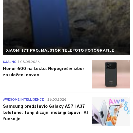
XIAOMI 17T PRO: MAJSTOR TELEFOTO FOTOGRAFIJE
0
SJAJNO
08.05.2026.
|
Honor 600 na testu: Nepogrešiv izbor
za uloženi novac
0
AWESOME INTELLIGENCE
26.03.2026.
|
Samsung predstavio Galaxy A57 i A37
telefone: Tanji dizajn, moćniji čipovi i AI
funkcije