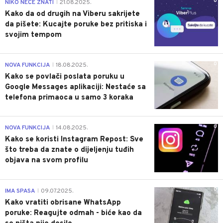
0
NIKO NEĆE ZNATI
21.08.2025.
|
Kako da od drugih na Viberu sakrijete
da pišete: Kucajte poruke bez pritiska i
svojim tempom
0
NOVA FUNKCIJA
18.08.2025.
|
Kako se povlači poslata poruku u
Google Messages aplikaciji: Nestaće sa
telefona primaoca u samo 3 koraka
0
NOVA FUNKCIJA
14.08.2025.
|
Kako se koristi Instagram Repost: Sve
što treba da znate o dijeljenju tuđih
objava na svom profilu
0
IMA SPASA
09.07.2025.
|
Kako vratiti obrisane WhatsApp
poruke: Reagujte odmah - biće kao da