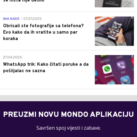
se ništa nije desilo
0
IMA NADE
07.07.2025.
|
Obrisali ste fotografije sa telefona?
Evo kako da ih vratite u samo par
koraka
0
27.04.2025.
WhatsApp trik: Kako čitati poruke a da
pošiljalac ne sazna
PREUZMI NOVU MONDO APLIKACIJU
Savršen spoj vijesti i zabave.