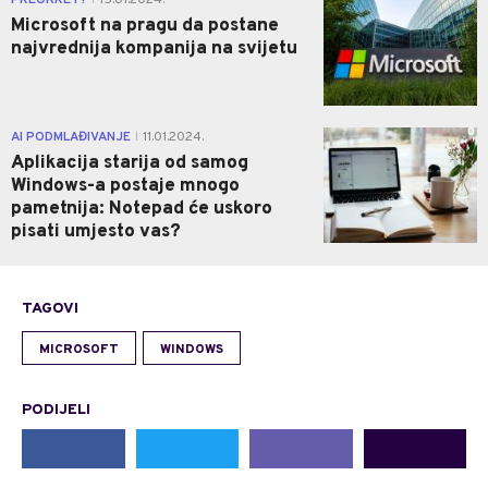
Microsoft na pragu da postane
najvrednija kompanija na svijetu
0
AI PODMLAĐIVANJE
11.01.2024.
|
Aplikacija starija od samog
Windows-a postaje mnogo
pametnija: Notepad će uskoro
pisati umjesto vas?
TAGOVI
MICROSOFT
WINDOWS
PODIJELI