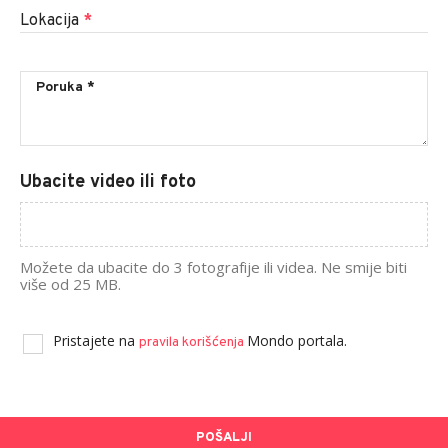
Lokacija
*
Ubacite video ili foto
Možete da ubacite do 3 fotografije ili videa. Ne smije biti
više od 25 MB.
Pristajete na
Mondo portala.
pravila korišćenja
POŠALJI