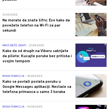
0
01.09.2025.
Ne morate da znate šifru: Evo kako da
povežete telefon na Wi-Fi za par
sekundi
0
NIKO NEĆE ZNATI
21.08.2025.
|
Kako da od drugih na Viberu sakrijete
da pišete: Kucajte poruke bez pritiska i
svojim tempom
0
NOVA FUNKCIJA
18.08.2025.
|
Kako se povlači poslata poruku u
Google Messages aplikaciji: Nestaće sa
telefona primaoca u samo 3 koraka
0
NOVA FUNKCIJA
14.08.2025.
|