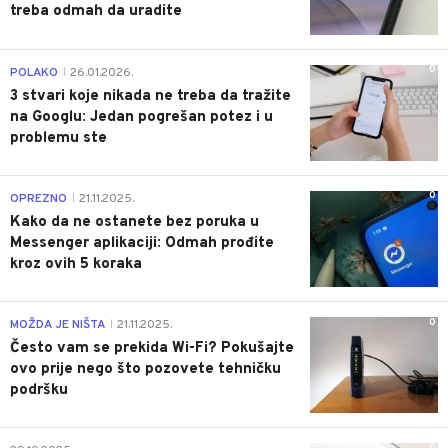
treba odmah da uradite
0
POLAKO
26.01.2026.
|
3 stvari koje nikada ne treba da tražite
na Googlu: Jedan pogrešan potez i u
problemu ste
0
OPREZNO
21.11.2025.
|
Kako da ne ostanete bez poruka u
Messenger aplikaciji: Odmah prođite
kroz ovih 5 koraka
0
MOŽDA JE NIŠTA
21.11.2025.
|
Često vam se prekida Wi-Fi? Pokušajte
ovo prije nego što pozovete tehničku
podršku