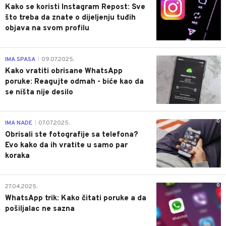
Kako se koristi Instagram Repost: Sve
što treba da znate o dijeljenju tuđih
objava na svom profilu
0
IMA SPASA
09.07.2025.
|
Kako vratiti obrisane WhatsApp
poruke: Reagujte odmah - biće kao da
se ništa nije desilo
0
IMA NADE
07.07.2025.
|
Obrisali ste fotografije sa telefona?
Evo kako da ih vratite u samo par
koraka
0
27.04.2025.
WhatsApp trik: Kako čitati poruke a da
pošiljalac ne sazna