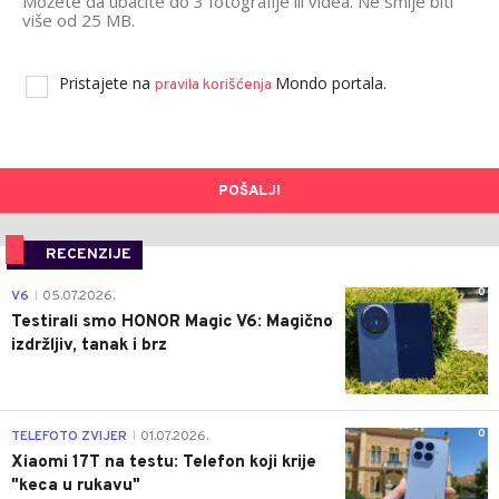
Možete da ubacite do 3 fotografije ili videa. Ne smije biti
više od 25 MB.
Pristajete na
Mondo portala.
pravila korišćenja
POŠALJI
RECENZIJE
0
V6
05.07.2026.
|
Testirali smo HONOR Magic V6: Magično
izdržljiv, tanak i brz
0
TELEFOTO ZVIJER
01.07.2026.
|
Xiaomi 17T na testu: Telefon koji krije
"keca u rukavu"