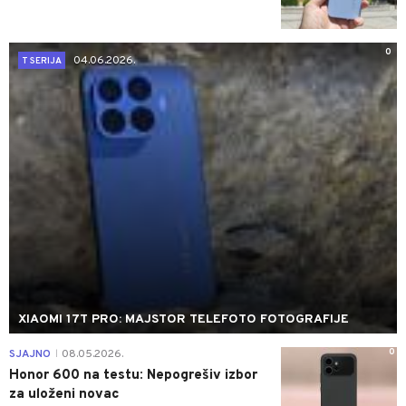
0
04.06.2026.
T SERIJA
XIAOMI 17T PRO: MAJSTOR TELEFOTO FOTOGRAFIJE
0
SJAJNO
08.05.2026.
|
Honor 600 na testu: Nepogrešiv izbor
za uloženi novac