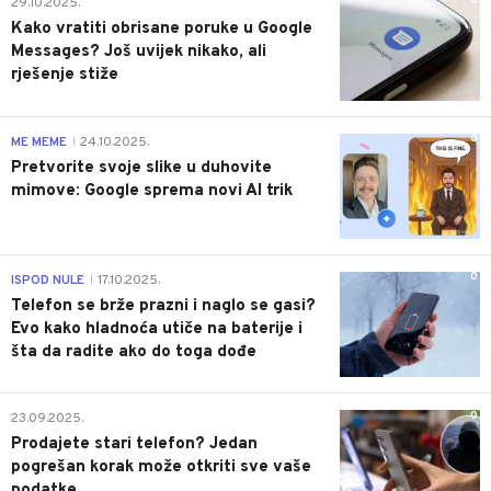
0
29.10.2025.
Kako vratiti obrisane poruke u Google
Messages? Još uvijek nikako, ali
rješenje stiže
0
ME MEME
24.10.2025.
|
Pretvorite svoje slike u duhovite
mimove: Google sprema novi AI trik
0
ISPOD NULE
17.10.2025.
|
Telefon se brže prazni i naglo se gasi?
Evo kako hladnoća utiče na baterije i
šta da radite ako do toga dođe
0
23.09.2025.
Prodajete stari telefon? Jedan
pogrešan korak može otkriti sve vaše
podatke