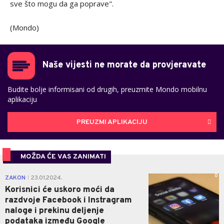
sve što mogu da ga poprave".
(Mondo)
Naše vijesti ne morate da provjeravate
Budite bolje informisani od drugih, preuzmite Mondo mobilnu
aplikaciju
PREUZMI APLIKACIJU
MOŽDA ĆE VAS ZANIMATI
0
ZAKON
23.01.2024.
|
Korisnici će uskoro moći da
razdvoje Facebook i Instragram
naloge i prekinu deljenje
podataka između Google