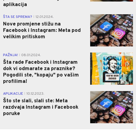
aplikacija
0
ŠTA SE SPREMA?
12.01.2024.
|
Nove promjene stižu na
Facebook i Instagram: Meta pod
velikim pritiskom
0
PAŽNJA!
08.01.2024.
|
Šta rade Facebook i Instagram
dok vi odmarate za praznike?
Pogodili ste, "kopaju" po vašim
profilima!
0
APLIKACIJE
10.12.2023.
|
Što ste slali, slali ste: Meta
razdvaja Instagram i Facebook
poruke