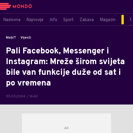
Naslovna
Najnovije
Info
Sport
Zabava
Magazin
M
MobIT
Vijesti
Pali Facebook, Messenger i
Instagram: Mreže širom svijeta
bile van funkcije duže od sat i
po vremena
05.03.2024. / 16:42