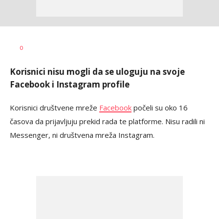
Dušan
AUTOR
0
Volaš
Korisnici nisu mogli da se uloguju na svoje
Facebook i Instagram profile
Korisnici društvene mreže
Facebook
počeli su oko 16
časova da prijavljuju prekid rada te platforme. Nisu radili ni
Messenger, ni društvena mreža Instagram.