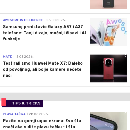
0
AWESOME INTELLIGENCE
26.03.2026.
|
Samsung predstavio Galaxy A57 i A37
telefone: Tanji dizajn, moćniji čipovi i AI
funkcije
0
MATE
13.03.2026.
|
Testirali smo Huawei Mate X7: Daleko
od povoljnog, ali bolje kamere nećete
naći
TIPS & TRICKS
0
PLAVA TAČKA
28.06.2026.
|
Pazite na gornji ugao ekrana: Evo šta
znači ako vidite plavu tačku - i šta