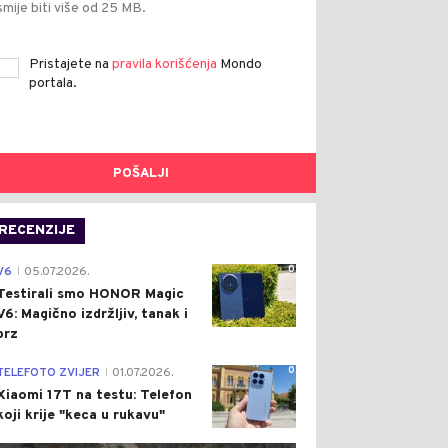
smije biti više od 25 MB.
Pristajete na
pravila korišćenja
Mondo
portala.
POŠALJI
RECENZIJE
0
V6
05.07.2026.
|
Testirali smo HONOR Magic
V6: Magično izdržljiv, tanak i
brz
0
TELEFOTO ZVIJER
01.07.2026.
|
Xiaomi 17T na testu: Telefon
koji krije "keca u rukavu"