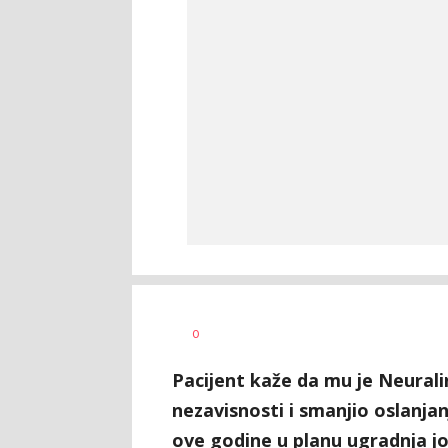
Vesna
AUTOR
0
Kerkez
Pacijent kaže da mu je Neura
nezavisnosti i smanjio oslanja
ove godine u planu ugradnja j