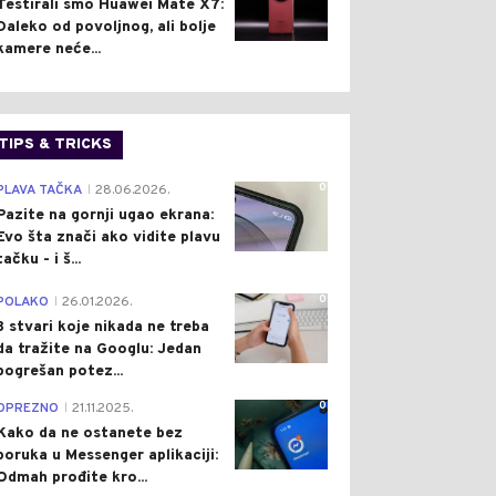
Testirali smo Huawei Mate X7:
Daleko od povoljnog, ali bolje
kamere neće...
TIPS & TRICKS
0
PLAVA TAČKA
28.06.2026.
|
Pazite na gornji ugao ekrana:
Evo šta znači ako vidite plavu
tačku - i š...
0
POLAKO
26.01.2026.
|
3 stvari koje nikada ne treba
da tražite na Googlu: Jedan
pogrešan potez...
0
OPREZNO
21.11.2025.
|
Kako da ne ostanete bez
poruka u Messenger aplikaciji:
Odmah prođite kro...