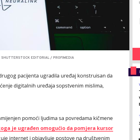
 SHUTTERSTOCK EDITORIAL / PROFIMEDIA
drugog pacijenta ugradila uređaj konstruisan da
ćenje digitalnih uređaja sopstvenim mislima,
 namijenjen pomoći ljudima sa povredama kičmene
 koga je ugrađen omogućio da pomjera kursor
ažuje internet i objavljuje postove na društvenim