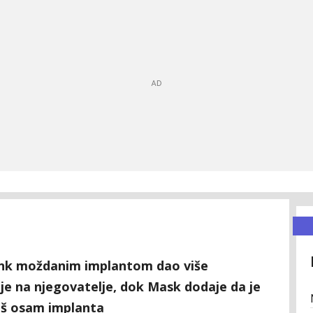
link moždanim implantom dao više
nje na njegovatelje, dok Mask dodaje da je
oš osam implanta