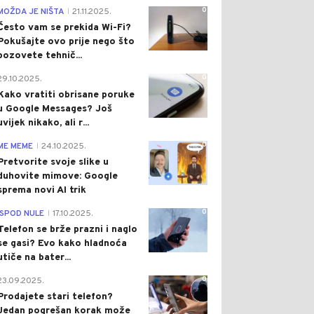
0
MOŽDA JE NIŠTA
21.11.2025.
|
Često vam se prekida Wi-Fi?
Pokušajte ovo prije nego što
pozovete tehnič...
0
29.10.2025.
Kako vratiti obrisane poruke
u Google Messages? Još
uvijek nikako, ali r...
0
ME MEME
24.10.2025.
|
Pretvorite svoje slike u
duhovite mimove: Google
sprema novi AI trik
0
ISPOD NULE
17.10.2025.
|
Telefon se brže prazni i naglo
se gasi? Evo kako hladnoća
utiče na bater...
0
23.09.2025.
Prodajete stari telefon?
Jedan pogrešan korak može