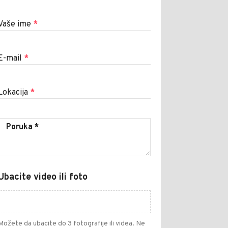
Vaše ime
*
E-mail
*
Lokacija
*
Ubacite video ili foto
Možete da ubacite do 3 fotografije ili videa. Ne