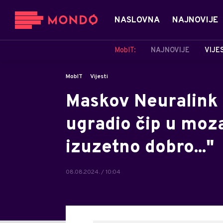
NASLOVNA
NAJNOVIJE
MobIT:
NAJNOVIJE
VIJE
MobIT
Vijesti
Maskov Neuralink
ugradio čip u moza
izuzetno dobro..."
08.08.2024. / 10:04