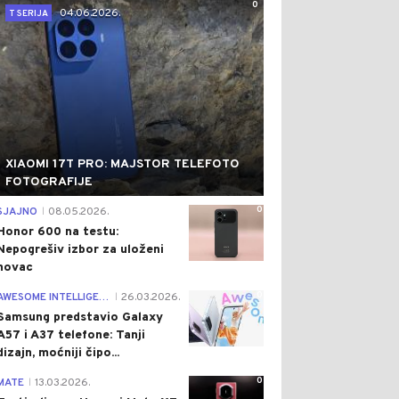
0
04.06.2026.
T SERIJA
XIAOMI 17T PRO: MAJSTOR TELEFOTO
FOTOGRAFIJE
0
SJAJNO
08.05.2026.
|
Honor 600 na testu:
Nepogrešiv izbor za uloženi
novac
0
AWESOME INTELLIGENCE
26.03.2026.
|
Samsung predstavio Galaxy
A57 i A37 telefone: Tanji
dizajn, moćniji čipo...
0
MATE
13.03.2026.
|