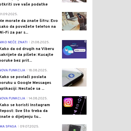
otkriti sve vaše podatke
0
01.09.2025.
Ne morate da znate šifru: Evo
kako da povežete telefon na
Wi-Fi za par s...
0
NIKO NEĆE ZNATI
21.08.2025.
|
Kako da od drugih na Viberu
sakrijete da pišete: Kucajte
poruke bez prit...
0
NOVA FUNKCIJA
18.08.2025.
|
Kako se povlači poslata
poruku u Google Messages
aplikaciji: Nestaće sa ...
0
NOVA FUNKCIJA
14.08.2025.
|
Kako se koristi Instagram
Repost: Sve što treba da
znate o dijeljenju tu...
0
IMA SPASA
09.07.2025.
|