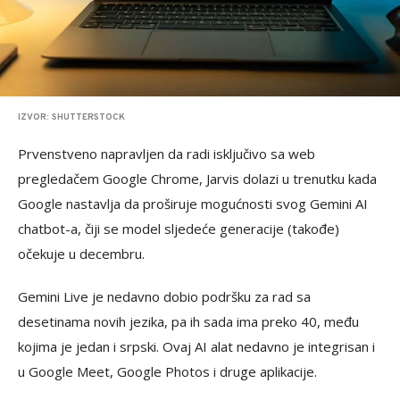
IZVOR: SHUTTERSTOCK
Prvenstveno napravljen da radi isključivo sa web
pregledačem Google Chrome, Jarvis dolazi u trenutku kada
Google nastavlja da proširuje mogućnosti svog Gemini AI
chatbot-a, čiji se model sljedeće generacije (takođe)
očekuje u decembru.
Gemini Live je nedavno dobio podršku za rad sa
desetinama novih jezika, pa ih sada ima preko 40, među
kojima je jedan i srpski. Ovaj AI alat nedavno je integrisan i
u Google Meet, Google Photos i druge aplikacije.