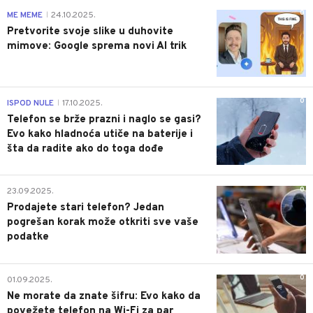
0
ME MEME
24.10.2025.
|
Pretvorite svoje slike u duhovite
mimove: Google sprema novi AI trik
0
ISPOD NULE
17.10.2025.
|
Telefon se brže prazni i naglo se gasi?
Evo kako hladnoća utiče na baterije i
šta da radite ako do toga dođe
0
23.09.2025.
Prodajete stari telefon? Jedan
pogrešan korak može otkriti sve vaše
podatke
0
01.09.2025.
Ne morate da znate šifru: Evo kako da
povežete telefon na Wi-Fi za par