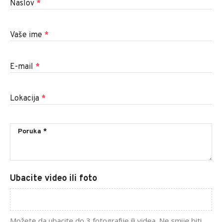
Naslov
*
Vaše ime
*
E-mail
*
Lokacija
*
Ubacite video ili foto
Možete da ubacite do 3 fotografije ili videa. Ne smije biti