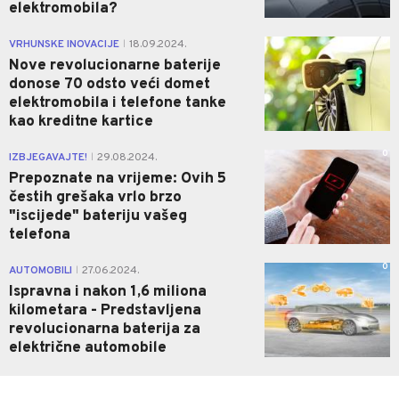
elektromobila?
0
VRHUNSKE INOVACIJE
18.09.2024.
|
Nove revolucionarne baterije
donose 70 odsto veći domet
elektromobila i telefone tanke
kao kreditne kartice
0
IZBJEGAVAJTE!
29.08.2024.
|
Prepoznate na vrijeme: Ovih 5
čestih grešaka vrlo brzo
"iscijede" bateriju vašeg
telefona
0
AUTOMOBILI
27.06.2024.
|
Ispravna i nakon 1,6 miliona
kilometara - Predstavljena
revolucionarna baterija za
električne automobile