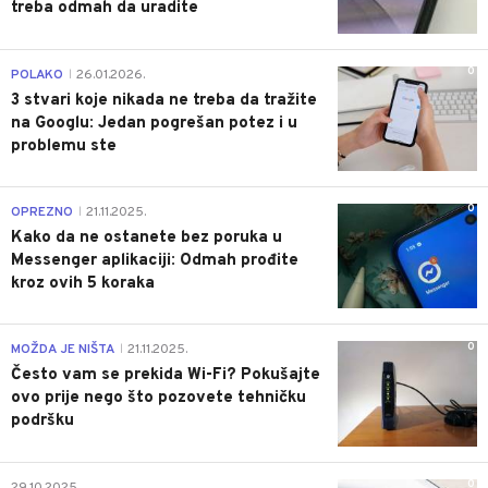
treba odmah da uradite
0
POLAKO
26.01.2026.
|
3 stvari koje nikada ne treba da tražite
na Googlu: Jedan pogrešan potez i u
problemu ste
0
OPREZNO
21.11.2025.
|
Kako da ne ostanete bez poruka u
Messenger aplikaciji: Odmah prođite
kroz ovih 5 koraka
0
MOŽDA JE NIŠTA
21.11.2025.
|
Često vam se prekida Wi-Fi? Pokušajte
ovo prije nego što pozovete tehničku
podršku
0
29.10.2025.