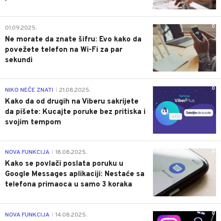
0
01.09.2025.
Ne morate da znate šifru: Evo kako da
povežete telefon na Wi-Fi za par
sekundi
0
NIKO NEĆE ZNATI
21.08.2025.
|
Kako da od drugih na Viberu sakrijete
da pišete: Kucajte poruke bez pritiska i
svojim tempom
0
NOVA FUNKCIJA
18.08.2025.
|
Kako se povlači poslata poruku u
Google Messages aplikaciji: Nestaće sa
telefona primaoca u samo 3 koraka
0
NOVA FUNKCIJA
14.08.2025.
|