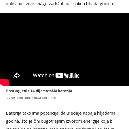
polovinu svoje snage zadržati bar nakon hiljada godina.
Prva ugljenik-14 dijamntskla baterija
IZVOR: YOUTUBE / UKAEAOFFICIAL
Baterija tako ima potencijal da uređaje napaja hiljadama
godina, što je čini dugotrajnim izvorom energije koja bi