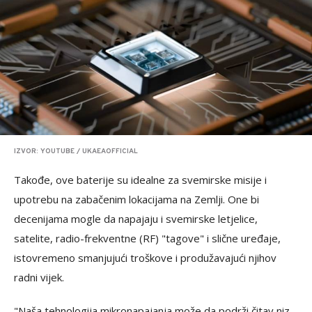
IZVOR: YOUTUBE / UKAEAOFFICIAL
Takođe, ove baterije su idealne za svemirske misije i
upotrebu na zabačenim lokacijama na Zemlji. One bi
decenijama mogle da napajaju i svemirske letjelice,
satelite, radio-frekventne (RF) "tagove" i slične uređaje,
istovremeno smanjujući troškove i produžavajući njihov
radni vijek.
"Naša tehnologija mikronapajanja može da podrži čitav niz