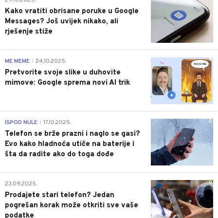
Kako vratiti obrisane poruke u Google
Messages? Još uvijek nikako, ali
rješenje stiže
0
ME MEME
24.10.2025.
|
Pretvorite svoje slike u duhovite
mimove: Google sprema novi AI trik
0
ISPOD NULE
17.10.2025.
|
Telefon se brže prazni i naglo se gasi?
Evo kako hladnoća utiče na baterije i
šta da radite ako do toga dođe
0
23.09.2025.
Prodajete stari telefon? Jedan
pogrešan korak može otkriti sve vaše
podatke