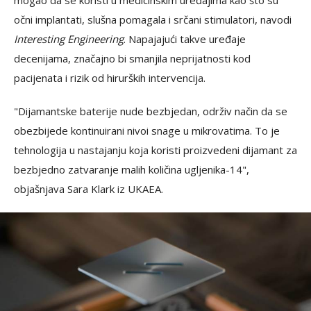
mogao da se koristi u medicinskim uređajima kao što su
očni implantati, slušna pomagala i srčani stimulatori, navodi
Interesting Engineering
. Napajajući takve uređaje
decenijama, značajno bi smanjila neprijatnosti kod
pacijenata i rizik od hirurških intervencija.
"Dijamantske baterije nude bezbjedan, održiv način da se
obezbijede kontinuirani nivoi snage u mikrovatima. To je
tehnologija u nastajanju koja koristi proizvedeni dijamant za
bezbjedno zatvaranje malih količina ugljenika-14",
objašnjava Sara Klark iz UKAEA.