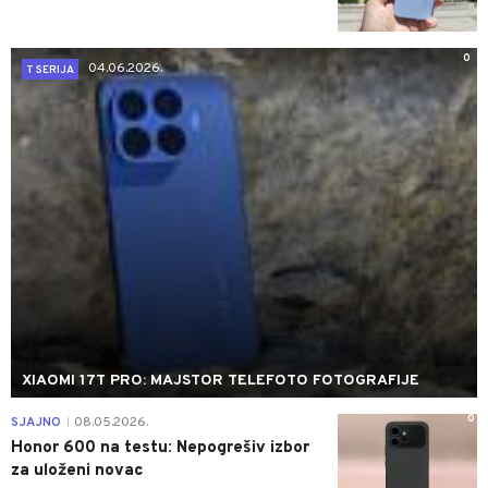
0
04.06.2026.
T SERIJA
XIAOMI 17T PRO: MAJSTOR TELEFOTO FOTOGRAFIJE
0
SJAJNO
08.05.2026.
|
Honor 600 na testu: Nepogrešiv izbor
za uloženi novac