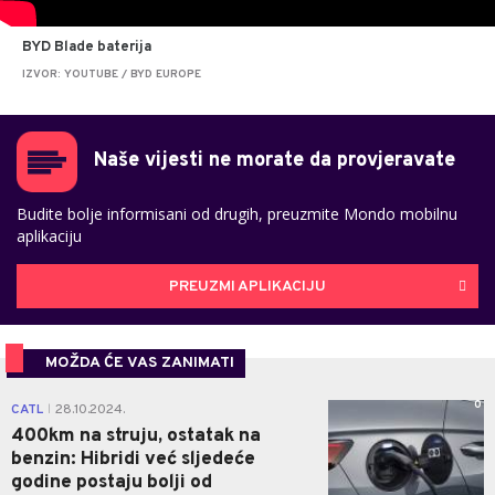
BYD Blade baterija
IZVOR: YOUTUBE / BYD EUROPE
Naše vijesti ne morate da provjeravate
Budite bolje informisani od drugih, preuzmite Mondo mobilnu
aplikaciju
PREUZMI APLIKACIJU
MOŽDA ĆE VAS ZANIMATI
0
CATL
28.10.2024.
|
400km na struju, ostatak na
benzin: Hibridi već sljedeće
godine postaju bolji od