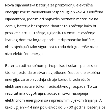
Nova dijamantska baterija za proizvodnju električne
energije koristi radioaktivni raspad ugljenika-14. Obložena
dijamantom, jednim od najtvrđih poznatih materijala na
Zemlji, baterija bezbjedno "hvata" to zračenje kako bi
proizvela struju. Tačnije, ugljenik-14 emituje zračenje
kratkog dometa koga apsorbuje dijamantsko kućište,
obezbjeđujući tako sigurnost u radu dok generiše nizak
nivo električne energije.
Baterija radi na sličnom principu kao i solarni paneli s tim
što, umjesto da pretvara svjetlosne čestice u električnu
energiju, za proizvodnju struje koristi brzokrećuće
elektrone nastale tokom radioaktivnog raspada. To za
rezultat ima dugotrajan, pouzdan izvor napajanja
električnom energijom sa impresivnim vijekom trajanja. A
kako ugljenik-14 ima polu-život od 5.700 godina, baterija će