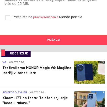
više od 25 MB.
Pristajete na
Mondo portala.
pravila korišćenja
POŠALJI
RECENZIJE
0
V6
05.07.2026.
|
Testirali smo HONOR Magic V6: Magično
izdržljiv, tanak i brz
0
TELEFOTO ZVIJER
01.07.2026.
|
Xiaomi 17T na testu: Telefon koji krije
"keca u rukavu"