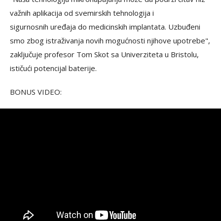
važnih aplikacija od svemirskih tehnologija i
sigurnosnih uređaja do medicinskih implantata. Uzbuđeni
smo zbog istraživanja novih mogućnosti njihove upotrebe",
zaključuje profesor Tom Skot sa Univerziteta u Bristolu,
ističući potencijal baterije.
BONUS VIDEO: