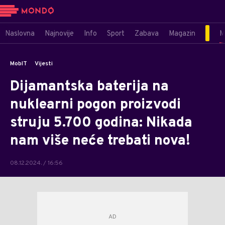
Naslovna
Najnovije
Info
Sport
Zabava
Magazin
M
MobIT
Vijesti
Dijamantska baterija na
nuklearni pogon proizvodi
struju 5.700 godina: Nikada
nam više neće trebati nova!
08.12.2024. / 16:56