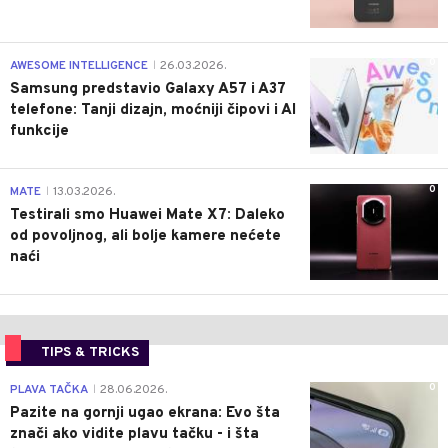
0
AWESOME INTELLIGENCE
26.03.2026.
|
Samsung predstavio Galaxy A57 i A37
telefone: Tanji dizajn, moćniji čipovi i AI
funkcije
0
MATE
13.03.2026.
|
Testirali smo Huawei Mate X7: Daleko
od povoljnog, ali bolje kamere nećete
naći
TIPS & TRICKS
0
PLAVA TAČKA
28.06.2026.
|
Pazite na gornji ugao ekrana: Evo šta
znači ako vidite plavu tačku - i šta