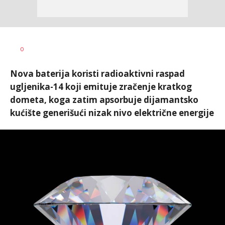
Miloš B.
AUTOR
0
Jovanović
Nova baterija koristi radioaktivni raspad
ugljenika-14 koji emituje zračenje kratkog
dometa, koga zatim apsorbuje dijamantsko
kućište generišući nizak nivo električne energije