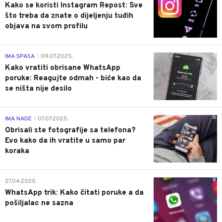
Kako se koristi Instagram Repost: Sve
što treba da znate o dijeljenju tuđih
objava na svom profilu
0
IMA SPASA
09.07.2025.
|
Kako vratiti obrisane WhatsApp
poruke: Reagujte odmah - biće kao da
se ništa nije desilo
0
IMA NADE
07.07.2025.
|
Obrisali ste fotografije sa telefona?
Evo kako da ih vratite u samo par
koraka
0
27.04.2025.
WhatsApp trik: Kako čitati poruke a da
pošiljalac ne sazna