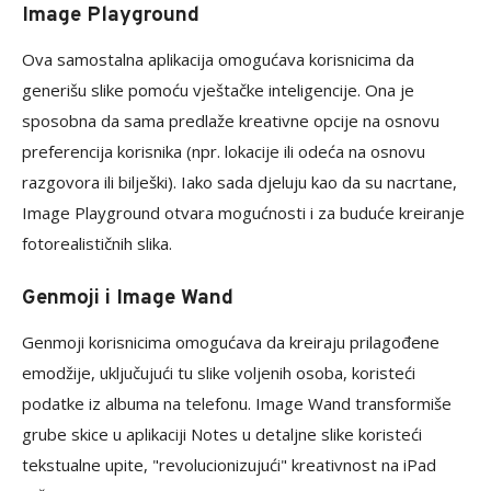
Image Playground
Ova samostalna aplikacija omogućava korisnicima da
generišu slike pomoću vještačke inteligencije. Ona je
sposobna da sama predlaže kreativne opcije na osnovu
preferencija korisnika (npr. lokacije ili odeća na osnovu
razgovora ili bilješki). Iako sada djeluju kao da su nacrtane,
Image Playground otvara mogućnosti i za buduće kreiranje
fotorealističnih slika.
Genmoji i Image Wand
Genmoji korisnicima omogućava da kreiraju prilagođene
emodžije, uključujući tu slike voljenih osoba, koristeći
podatke iz albuma na telefonu. Image Wand transformiše
grube skice u aplikaciji Notes u detaljne slike koristeći
tekstualne upite, "revolucionizujući" kreativnost na iPad