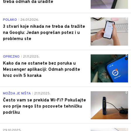
treba odmah da uradite
0
POLAKO
26.01.2026.
|
3 stvari koje nikada ne treba da tražite
na Googlu: Jedan pogrešan potez i u
problemu ste
0
OPREZNO
21.11.2025.
|
Kako da ne ostanete bez poruka u
Messenger aplikaciji: Odmah prođite
kroz ovih 5 koraka
0
MOŽDA JE NIŠTA
21.11.2025.
|
Često vam se prekida Wi-Fi? Pokušajte
ovo prije nego što pozovete tehničku
podršku
0
29.10.2025.