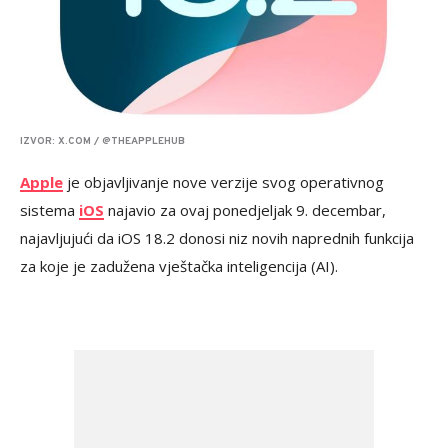
IZVOR: X.COM / @THEAPPLEHUB
Apple
je objavljivanje nove verzije svog operativnog
sistema
iOS
najavio za ovaj ponedjeljak 9. decembar,
najavljujući da iOS 18.2 donosi niz novih naprednih funkcija
za koje je zadužena vještačka inteligencija (AI).