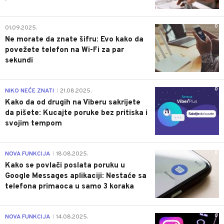
0
01.09.2025.
Ne morate da znate šifru: Evo kako da
povežete telefon na Wi-Fi za par
sekundi
0
NIKO NEĆE ZNATI
21.08.2025.
|
Kako da od drugih na Viberu sakrijete
da pišete: Kucajte poruke bez pritiska i
svojim tempom
0
NOVA FUNKCIJA
18.08.2025.
|
Kako se povlači poslata poruku u
Google Messages aplikaciji: Nestaće sa
telefona primaoca u samo 3 koraka
0
NOVA FUNKCIJA
14.08.2025.
|