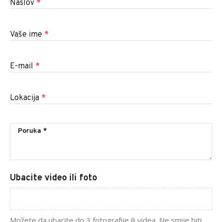
Naslov
*
Vaše ime
*
E-mail
*
Lokacija
*
Ubacite video ili foto
Možete da ubacite do 3 fotografije ili videa. Ne smije biti