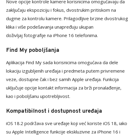
Nove opcije kontrole kamere korisnicima omogućavaju da
zaključaju ekspoziciju i fokus, dvostrukim pritiskom na
dugme za kontrolu kamere. Prilagodljive brzine dvostrukog
klika i više podešavanja unapređuju ukupan
doživljaj fotografije na iPhone 16 telefonima.
Find My poboljšanja
Aplikacija Find My sada korisnicima omogućava da dele
lokaciju izgubljenih uređaja i predmeta putem privremene
veze, dostupne čak i bez samih Apple uređaja. Funkcija
uključuje opcije kontakt informacija za brži pronalađenje,
kao i poboljšanu upotrebljivost.
Kompatibilnost i dostupnost uređaja
iOS 18.2 podržava sve uređaje koji već koriste iOS 18, iako
su Apple Intelligence funkcije ekskluzivne za iPhone 16 i