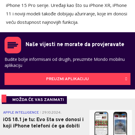
iPhone 15 Pro serije. Uređaji kao što su iPhone XR, iPhone
11 i noviji modeli takođe dobijaju ažuriranje, koje im donosi
veću dostupnost najnovijih funkcija.
Naše vijesti ne morate da provjeravate
Budite bolje informisani od drugih, preuzmite Mondo mobilnu
aplikaciju
PREUZMI APLIKACIJU
MOŽDA ĆE VAS ZANIMATI
0
APPLE INTELLIGENCE
29.10.2024.
|
iOS 18.1 je tu: Evo šta sve donosi i
koji iPhone telefoni će ga dobiti