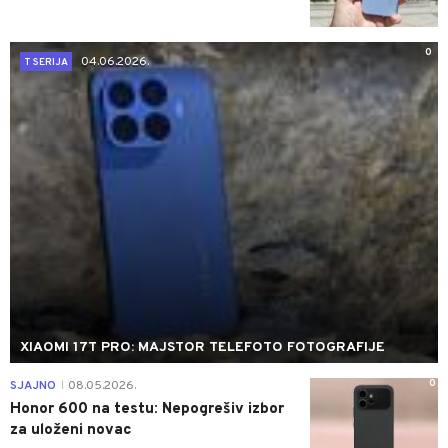
0
04.06.2026.
T SERIJA
XIAOMI 17T PRO: MAJSTOR TELEFOTO FOTOGRAFIJE
0
SJAJNO
08.05.2026.
|
Honor 600 na testu: Nepogrešiv izbor
za uloženi novac