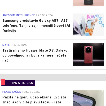
0
AWESOME INTELLIGENCE
26.03.2026.
|
Samsung predstavio Galaxy A57 i A37
telefone: Tanji dizajn, moćniji čipovi i AI
funkcije
0
MATE
13.03.2026.
|
Testirali smo Huawei Mate X7: Daleko
od povoljnog, ali bolje kamere nećete
naći
TIPS & TRICKS
0
PLAVA TAČKA
28.06.2026.
|
Pazite na gornji ugao ekrana: Evo šta
znači ako vidite plavu tačku - i šta