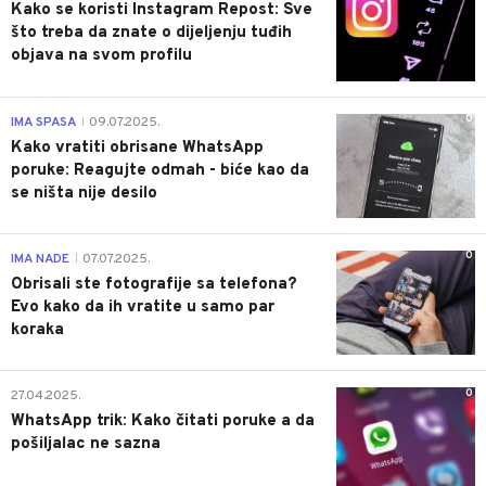
Kako se koristi Instagram Repost: Sve
što treba da znate o dijeljenju tuđih
objava na svom profilu
0
IMA SPASA
09.07.2025.
|
Kako vratiti obrisane WhatsApp
poruke: Reagujte odmah - biće kao da
se ništa nije desilo
0
IMA NADE
07.07.2025.
|
Obrisali ste fotografije sa telefona?
Evo kako da ih vratite u samo par
koraka
0
27.04.2025.
WhatsApp trik: Kako čitati poruke a da
pošiljalac ne sazna