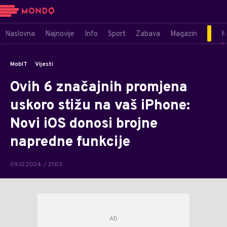
Naslovna
Najnovije
Info
Sport
Zabava
Magazin
M
MobIT
Vijesti
Ovih 6 značajnih promjena
uskoro stižu na vaš iPhone:
Novi iOS donosi brojne
napredne funkcije
09.12.2024. / 21:05