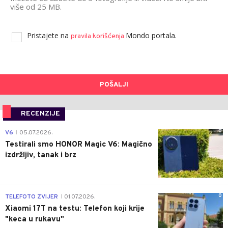
više od 25 MB.
Pristajete na
Mondo portala.
pravila korišćenja
POŠALJI
RECENZIJE
0
V6
05.07.2026.
|
Testirali smo HONOR Magic V6: Magično
izdržljiv, tanak i brz
0
TELEFOTO ZVIJER
01.07.2026.
|
Xiaomi 17T na testu: Telefon koji krije
"keca u rukavu"