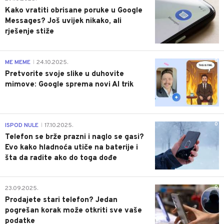
Kako vratiti obrisane poruke u Google
Messages? Još uvijek nikako, ali
rješenje stiže
0
ME MEME
24.10.2025.
|
Pretvorite svoje slike u duhovite
mimove: Google sprema novi AI trik
0
ISPOD NULE
17.10.2025.
|
Telefon se brže prazni i naglo se gasi?
Evo kako hladnoća utiče na baterije i
šta da radite ako do toga dođe
0
23.09.2025.
Prodajete stari telefon? Jedan
pogrešan korak može otkriti sve vaše
podatke