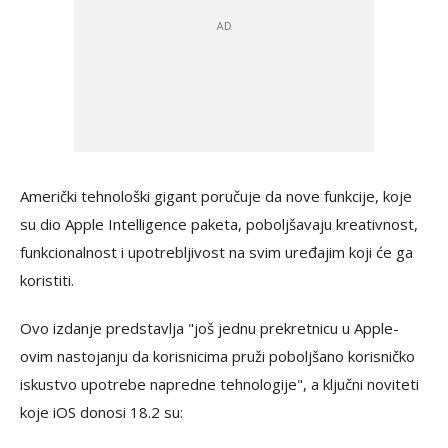
Američki tehnološki gigant poručuje da nove funkcije, koje
su dio Apple Intelligence paketa, poboljšavaju kreativnost,
funkcionalnost i upotrebljivost na svim uređajim koji će ga
koristiti.
Ovo izdanje predstavlja "još jednu prekretnicu u Apple-
ovim nastojanju da korisnicima pruži poboljšano korisničko
iskustvo upotrebe napredne tehnologije", a ključni noviteti
koje iOS donosi 18.2 su: