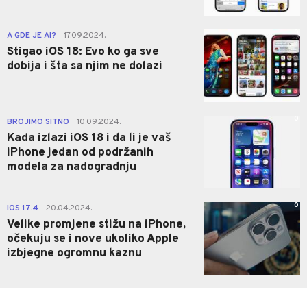
0
A GDE JE AI?
17.09.2024.
|
Stigao iOS 18: Evo ko ga sve
dobija i šta sa njim ne dolazi
0
BROJIMO SITNO
10.09.2024.
|
Kada izlazi iOS 18 i da li je vaš
iPhone jedan od podržanih
modela za nadogradnju
0
IOS 17.4
20.04.2024.
|
Velike promjene stižu na iPhone,
očekuju se i nove ukoliko Apple
izbjegne ogromnu kaznu