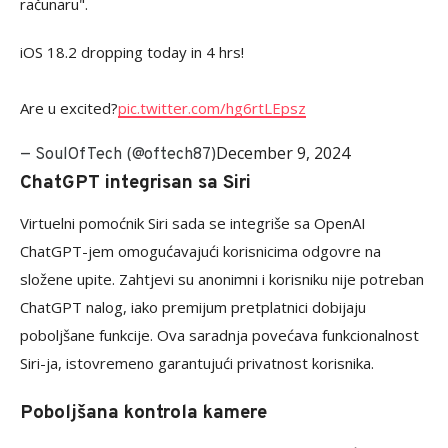
računaru".
iOS 18.2 dropping today in 4 hrs!
Are u excited?
pic.twitter.com/hg6rtLEpsz
December 9, 2024
— SoulOfTech (@oftech87)
ChatGPT integrisan sa Siri
Virtuelni pomoćnik Siri sada se integriše sa OpenAI
ChatGPT-jem omogućavajući korisnicima odgovre na
složene upite. Zahtjevi su anonimni i korisniku nije potreban
ChatGPT nalog, iako premijum pretplatnici dobijaju
poboljšane funkcije. Ova saradnja povećava funkcionalnost
Siri-ja, istovremeno garantujući privatnost korisnika.
Poboljšana kontrola kamere