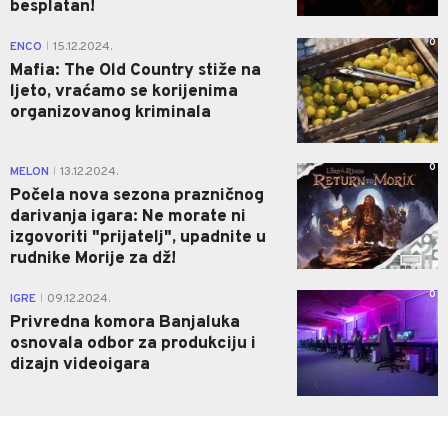
besplatan!
0
ENCO
15.12.2024.
|
Mafia: The Old Country stiže na
ljeto, vraćamo se korijenima
organizovanog kriminala
0
MELON
13.12.2024.
|
Počela nova sezona prazničnog
darivanja igara: Ne morate ni
izgovoriti "prijatelj", upadnite u
rudnike Morije za dž!
0
IGRE
09.12.2024.
|
Privredna komora Banjaluka
osnovala odbor za produkciju i
dizajn videoigara