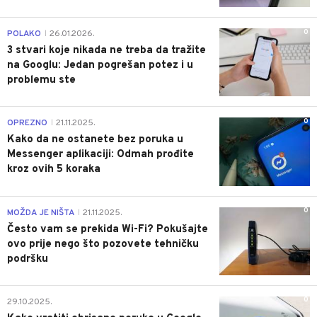
0
POLAKO
26.01.2026.
|
3 stvari koje nikada ne treba da tražite
na Googlu: Jedan pogrešan potez i u
problemu ste
0
OPREZNO
21.11.2025.
|
Kako da ne ostanete bez poruka u
Messenger aplikaciji: Odmah prođite
kroz ovih 5 koraka
0
MOŽDA JE NIŠTA
21.11.2025.
|
Često vam se prekida Wi-Fi? Pokušajte
ovo prije nego što pozovete tehničku
podršku
0
29.10.2025.