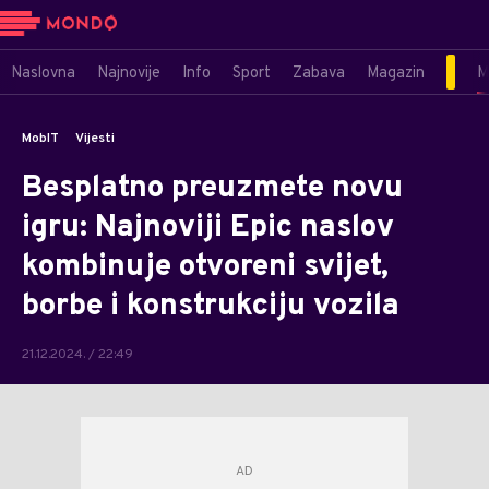
Naslovna
Najnovije
Info
Sport
Zabava
Magazin
M
MobIT
Vijesti
Besplatno preuzmete novu
igru: Najnoviji Epic naslov
kombinuje otvoreni svijet,
borbe i konstrukciju vozila
21.12.2024. / 22:49