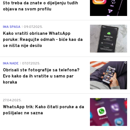
što treba da znate o dijeljenju tuđih
objava na svom profilu
0
IMA SPASA
09.07.2025.
|
Kako vratiti obrisane WhatsApp
poruke: Reagujte odmah - biće kao da
se ništa nije desilo
0
IMA NADE
07.07.2025.
|
Obrisali ste fotografije sa telefona?
Evo kako da ih vratite u samo par
koraka
0
27.04.2025.
WhatsApp trik: Kako čitati poruke a da
pošiljalac ne sazna