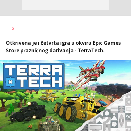
Ilija
AUTOR
0
Baošić
Otkrivena je i četvrta igra u okviru Epic Games
Store prazničnog darivanja - TerraTech.