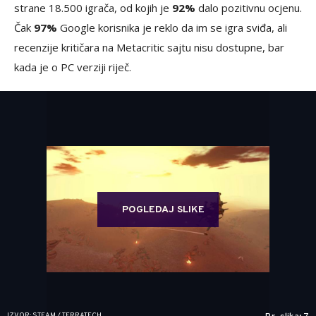
strane 18.500 igrača, od kojih je
92%
dalo pozitivnu ocjenu.
Čak
97%
Google korisnika je reklo da im se igra sviđa, ali
recenzije kritičara na Metacritic sajtu nisu dostupne, bar
kada je o PC verziji riječ.
POGLEDAJ SLIKE
IZVOR: STEAM / TERRATECH