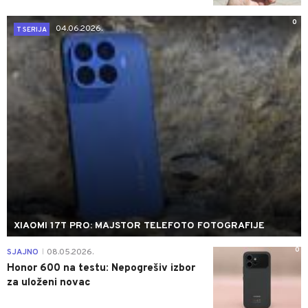
0
04.06.2026.
T SERIJA
XIAOMI 17T PRO: MAJSTOR TELEFOTO FOTOGRAFIJE
0
SJAJNO
08.05.2026.
|
Honor 600 na testu: Nepogrešiv izbor
za uloženi novac