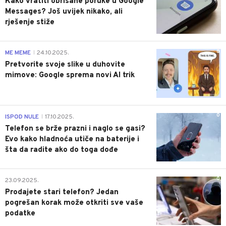
Kako vratiti obrisane poruke u Google
Messages? Još uvijek nikako, ali
rješenje stiže
0
ME MEME
24.10.2025.
|
Pretvorite svoje slike u duhovite
mimove: Google sprema novi AI trik
0
ISPOD NULE
17.10.2025.
|
Telefon se brže prazni i naglo se gasi?
Evo kako hladnoća utiče na baterije i
šta da radite ako do toga dođe
0
23.09.2025.
Prodajete stari telefon? Jedan
pogrešan korak može otkriti sve vaše
podatke