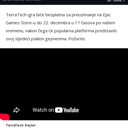
Br. slika: 7
TerraTech igra biće besplatna za preuzimanje na Epic
Games Store-u do 22. decembra u 17 časova po našem
vremenu, nakon čega će popularna platforma predstaviti
svoj sljedeći poklon gejmerima. Požurite.
TerraTech trejler