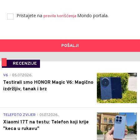
Pristajete na
Mondo portala.
pravila korišćenja
POŠALJI
RECENZIJE
0
V6
05.07.2026.
|
Testirali smo HONOR Magic V6: Magično
izdržljiv, tanak i brz
0
TELEFOTO ZVIJER
01.07.2026.
|
Xiaomi 17T na testu: Telefon koji krije
"keca u rukavu"