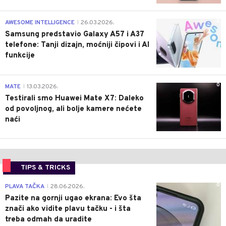
0
AWESOME INTELLIGENCE
26.03.2026.
|
Samsung predstavio Galaxy A57 i A37
telefone: Tanji dizajn, moćniji čipovi i AI
funkcije
0
MATE
13.03.2026.
|
Testirali smo Huawei Mate X7: Daleko
od povoljnog, ali bolje kamere nećete
naći
TIPS & TRICKS
0
PLAVA TAČKA
28.06.2026.
|
Pazite na gornji ugao ekrana: Evo šta
znači ako vidite plavu tačku - i šta
treba odmah da uradite