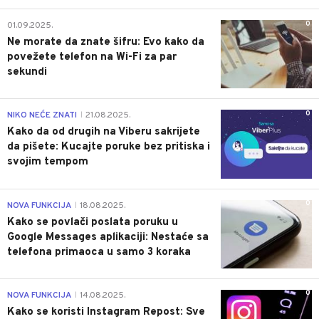
0
01.09.2025.
Ne morate da znate šifru: Evo kako da
povežete telefon na Wi-Fi za par
sekundi
0
NIKO NEĆE ZNATI
21.08.2025.
|
Kako da od drugih na Viberu sakrijete
da pišete: Kucajte poruke bez pritiska i
svojim tempom
0
NOVA FUNKCIJA
18.08.2025.
|
Kako se povlači poslata poruku u
Google Messages aplikaciji: Nestaće sa
telefona primaoca u samo 3 koraka
0
NOVA FUNKCIJA
14.08.2025.
|
Kako se koristi Instagram Repost: Sve