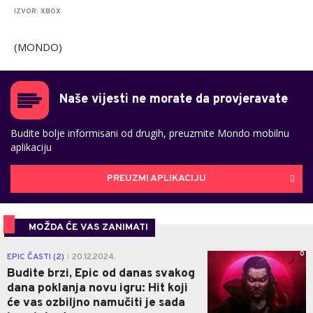
IZVOR: XBOX
(MONDO)
Naše vijesti ne morate da provjeravate
Budite bolje informisani od drugih, preuzmite Mondo mobilnu
aplikaciju
PREUZMI APLIKACIJU
MOŽDA ĆE VAS ZANIMATI
0
EPIC ČASTI (2)
20.12.2024.
|
Budite brzi, Epic od danas svakog
dana poklanja novu igru: Hit koji
će vas ozbiljno namučiti je sada