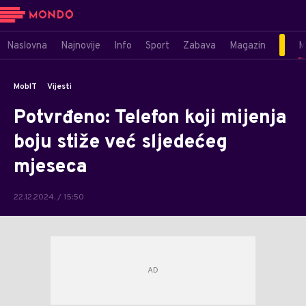
Naslovna
Najnovije
Info
Sport
Zabava
Magazin
M
MobIT
Vijesti
Potvrđeno: Telefon koji mijenja
boju stiže već sljedećeg
mjeseca
22.12.2024. / 15:50