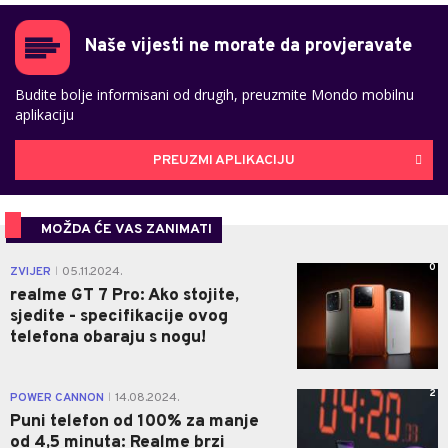
Naše vijesti ne morate da provjeravate
Budite bolje informisani od drugih, preuzmite Mondo mobilnu
aplikaciju
PREUZMI APLIKACIJU
MOŽDA ĆE VAS ZANIMATI
0
ZVIJER
05.11.2024.
|
realme GT 7 Pro: Ako stojite,
sjedite - specifikacije ovog
telefona obaraju s nogu!
2
POWER CANNON
14.08.2024.
|
Puni telefon od 100% za manje
od 4,5 minuta: Realme brzi