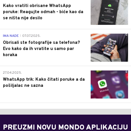
Kako vratiti obrisane WhatsApp
poruke: Reagujte odmah - biće kao da
se ništa nije desilo
0
IMA NADE
07.07.2025.
|
Obrisali ste fotografije sa telefona?
Evo kako da ih vratite u samo par
koraka
0
27.04.2025.
WhatsApp trik: Kako čitati poruke a da
pošiljalac ne sazna
PREUZMI NOVU MONDO APLIKACIJU