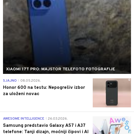
XIAOMI 17T PRO: MAJSTOR TELEFOTO FOTOGRAFIJE
0
SJAJNO
08.05.2026.
|
Honor 600 na testu: Nepogrešiv izbor
za uloženi novac
0
AWESOME INTELLIGENCE
26.03.2026.
|
Samsung predstavio Galaxy A57 i A37
telefone: Tanji dizajn, moćniji čipovi i AI