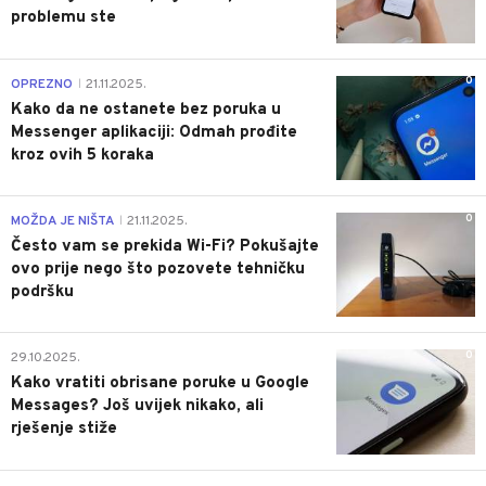
problemu ste
0
OPREZNO
21.11.2025.
|
Kako da ne ostanete bez poruka u
Messenger aplikaciji: Odmah prođite
kroz ovih 5 koraka
0
MOŽDA JE NIŠTA
21.11.2025.
|
Često vam se prekida Wi-Fi? Pokušajte
ovo prije nego što pozovete tehničku
podršku
0
29.10.2025.
Kako vratiti obrisane poruke u Google
Messages? Još uvijek nikako, ali
rješenje stiže