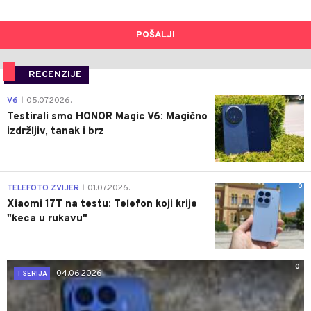
POŠALJI
RECENZIJE
0
V6
05.07.2026.
|
Testirali smo HONOR Magic V6: Magično
izdržljiv, tanak i brz
0
TELEFOTO ZVIJER
01.07.2026.
|
Xiaomi 17T na testu: Telefon koji krije
"keca u rukavu"
0
04.06.2026.
T SERIJA