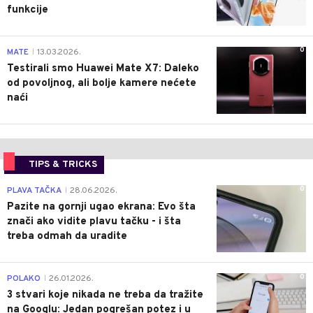
funkcije
0
MATE
13.03.2026.
|
Testirali smo Huawei Mate X7: Daleko
od povoljnog, ali bolje kamere nećete
naći
TIPS & TRICKS
0
PLAVA TAČKA
28.06.2026.
|
Pazite na gornji ugao ekrana: Evo šta
znači ako vidite plavu tačku - i šta
treba odmah da uradite
0
POLAKO
26.01.2026.
|
3 stvari koje nikada ne treba da tražite
na Googlu: Jedan pogrešan potez i u