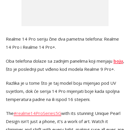
Realme 14 Pro seriju čine dva pametna telefona: Realme
14 Pro i Realme 14 Pro+.
Oba telefona dolaze sa zadnjim panelima koji menjaju
boju
,
što je poslednji put viđeno kod modela Realme 9 Pro+.
Razlika je u tome što je taj model boju mijenjao pod UV
svjetlom, dok će serija 14 Pro mijenjati boje kada spoljna
temperatura padne na ili ispod 16 stepeni.
The
#realme14ProSeries5G
with its stunning Unique Pearl
Design isn’t just a phone, it’s a work of art. Watch it
shimmer and shift with every light, making sure all eyes are