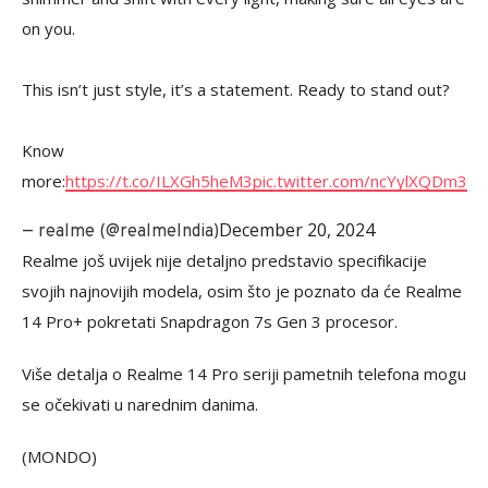
on you.
This isn’t just style, it’s a statement. Ready to stand out?
Know
more:
https://t.co/ILXGh5heM3
pic.twitter.com/ncYylXQDm3
December 20, 2024
— realme (@realmeIndia)
Realme još uvijek nije detaljno predstavio specifikacije
svojih najnovijih modela, osim što je poznato da će Realme
14 Pro+ pokretati Snapdragon 7s Gen 3 procesor.
Više detalja o Realme 14 Pro seriji pametnih telefona mogu
se očekivati u narednim danima.
(MONDO)