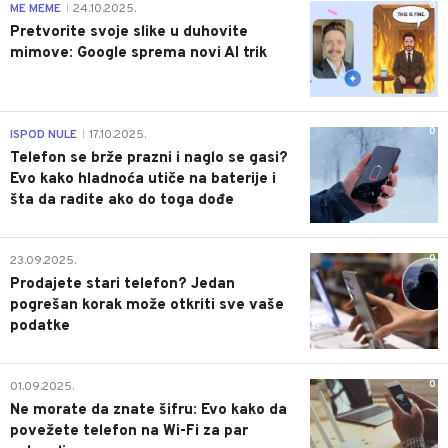
0
ME MEME
24.10.2025.
|
Pretvorite svoje slike u duhovite
mimove: Google sprema novi AI trik
0
ISPOD NULE
17.10.2025.
|
Telefon se brže prazni i naglo se gasi?
Evo kako hladnoća utiče na baterije i
šta da radite ako do toga dođe
0
23.09.2025.
Prodajete stari telefon? Jedan
pogrešan korak može otkriti sve vaše
podatke
0
01.09.2025.
Ne morate da znate šifru: Evo kako da
povežete telefon na Wi-Fi za par