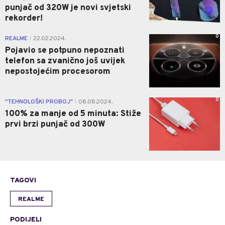
punjač od 320W je novi svjetski
rekorder!
0
REALME
22.02.2024.
|
Pojavio se potpuno nepoznati
telefon sa zvanično još uvijek
nepostojećim procesorom
0
"TEHNOLOŠKI PROBOJ"
08.08.2024.
|
100% za manje od 5 minuta: Stiže
prvi brzi punjač od 300W
TAGOVI
REALME
PODIJELI