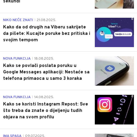
sekundi
0
NIKO NEĆE ZNATI
21.08.2025.
|
Kako da od drugih na Viberu sakrijete
da pišete: Kucajte poruke bez pritiska i
svojim tempom
0
NOVA FUNKCIJA
18.08.2025.
|
Kako se povlači poslata poruku u
Google Messages aplikaciji: Nestaće sa
telefona primaoca u samo 3 koraka
0
NOVA FUNKCIJA
14.08.2025.
|
Kako se koristi Instagram Repost: Sve
što treba da znate o dijeljenju tuđih
objava na svom profilu
0
IMA SPASA
09.07.2025.
|