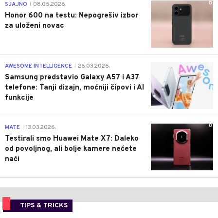
0
SJAJNO
08.05.2026.
|
Honor 600 na testu: Nepogrešiv izbor
za uloženi novac
0
AWESOME INTELLIGENCE
26.03.2026.
|
Samsung predstavio Galaxy A57 i A37
telefone: Tanji dizajn, moćniji čipovi i AI
funkcije
0
MATE
13.03.2026.
|
Testirali smo Huawei Mate X7: Daleko
od povoljnog, ali bolje kamere nećete
naći
TIPS & TRICKS