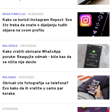
0
NOVA FUNKCIJA
14.08.2025.
|
Kako se koristi Instagram Repost: Sve
što treba da znate o dijeljenju tuđih
objava na svom profilu
0
IMA SPASA
09.07.2025.
|
Kako vratiti obrisane WhatsApp
poruke: Reagujte odmah - biće kao da
se ništa nije desilo
0
IMA NADE
07.07.2025.
|
Obrisali ste fotografije sa telefona?
Evo kako da ih vratite u samo par
koraka
0
27.04.2025.