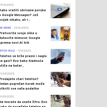
0
29.10.2025.
Kako vratiti obrisane poruke
u Google Messages? Još
uvijek nikako, ali r...
0
ME MEME
24.10.2025.
|
Pretvorite svoje slike u
duhovite mimove: Google
sprema novi AI trik
0
ISPOD NULE
17.10.2025.
|
Telefon se brže prazni i naglo
se gasi? Evo kako hladnoća
utiče na bater...
0
23.09.2025.
Prodajete stari telefon?
Jedan pogrešan korak može
otkriti sve vaše podatke
0
01.09.2025.
Ne morate da znate šifru: Evo
kako da povežete telefon na