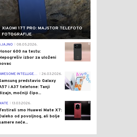
XIAOMI 17T PRO: MAJSTOR TELEFOTO
FOTOGRAFIJE
0
SJAJNO
08.05.2026.
|
Honor 600 na testu:
Nepogrešiv izbor za uloženi
novac
0
AWESOME INTELLIGENCE
26.03.2026.
|
Samsung predstavio Galaxy
A57 i A37 telefone: Tanji
dizajn, moćniji čipo...
0
MATE
13.03.2026.
|
Testirali smo Huawei Mate X7:
Daleko od povoljnog, ali bolje
kamere neće...