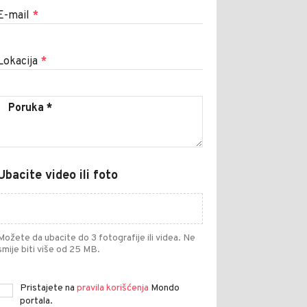
E-mail
*
Lokacija
*
Ubacite video ili foto
Možete da ubacite do 3 fotografije ili videa. Ne
smije biti više od 25 MB.
Pristajete na
pravila korišćenja
Mondo
portala.