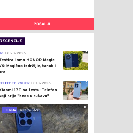
POŠALJI
RECENZIJE
0
V6
05.07.2026.
|
Testirali smo HONOR Magic
V6: Magično izdržljiv, tanak i
brz
0
TELEFOTO ZVIJER
01.07.2026.
|
Xiaomi 17T na testu: Telefon
koji krije "keca u rukavu"
0
04.06.2026.
T SERIJA