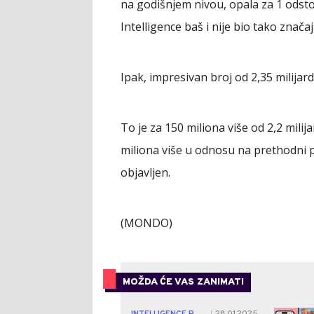
na godišnjem nivou, opala za 1 odsto,
Intelligence baš i nije bio tako znača
Ipak, impresivan broj od 2,35 milijard
To je za 150 miliona više od 2,2 milija
miliona više u odnosu na prethodni 
objavljen.
(MONDO)
MOŽDA ĆE VAS ZANIMATI
|