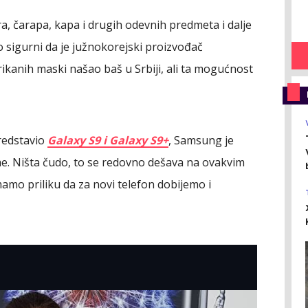
, čarapa, kapa i drugih odevnih predmeta i dalje
 sigurni da je južnokorejski proizvođač
trikanih maski našao baš u Srbiji, ali ta mogućnost
edstavio
Galaxy S9 i Galaxy S9+
, Samsung je
me. Ništa čudo, to se redovno dešava na ovakvim
mamo priliku da za novi telefon dobijemo i