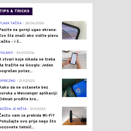
TIPS & TRICKS
0
PLAVA TAČKA
28.06.2026.
|
Pazite na gornji ugao ekrana:
Evo šta znači ako vidite plavu
tačku - i š...
0
POLAKO
26.01.2026.
|
3 stvari koje nikada ne treba
da tražite na Googlu: Jedan
pogrešan potez...
0
OPREZNO
21.11.2025.
|
Kako da ne ostanete bez
poruka u Messenger aplikaciji:
Odmah prođite kro...
0
MOŽDA JE NIŠTA
21.11.2025.
|
Često vam se prekida Wi-Fi?
Pokušajte ovo prije nego što
pozovete tehnič...