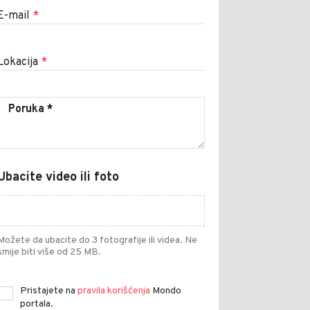
E-mail
*
Lokacija
*
Ubacite video ili foto
Možete da ubacite do 3 fotografije ili videa. Ne
smije biti više od 25 MB.
Pristajete na
pravila korišćenja
Mondo
portala.