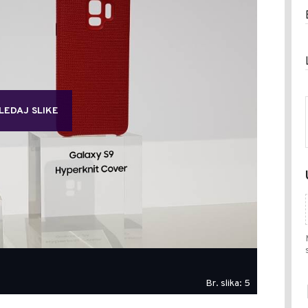
LEDAJ SLIKE
Br. slika: 5