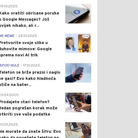
0
29.10.2025.
Kako vratiti obrisane poruke
u Google Messages? Još
uvijek nikako, ali r...
0
ME MEME
24.10.2025.
|
Pretvorite svoje slike u
duhovite mimove: Google
sprema novi AI trik
0
ISPOD NULE
17.10.2025.
|
Telefon se brže prazni i naglo
se gasi? Evo kako hladnoća
utiče na bater...
0
23.09.2025.
Prodajete stari telefon?
Jedan pogrešan korak može
otkriti sve vaše podatke
0
01.09.2025.
Ne morate da znate šifru: Evo
kako da povežete telefon na