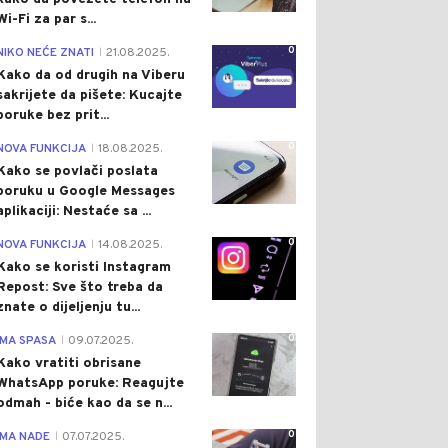
Wi-Fi za par s...
0
NIKO NEĆE ZNATI
21.08.2025.
|
Kako da od drugih na Viberu
sakrijete da pišete: Kucajte
poruke bez prit...
0
NOVA FUNKCIJA
18.08.2025.
|
Kako se povlači poslata
poruku u Google Messages
aplikaciji: Nestaće sa ...
0
NOVA FUNKCIJA
14.08.2025.
|
Kako se koristi Instagram
Repost: Sve što treba da
znate o dijeljenju tu...
0
IMA SPASA
09.07.2025.
|
Kako vratiti obrisane
WhatsApp poruke: Reagujte
odmah - biće kao da se n...
0
IMA NADE
07.07.2025.
|