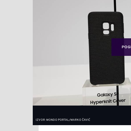
POG
IZVOR: MONDO PORTAL/MARKO ČAVIĆ