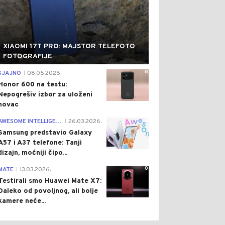
XIAOMI 17T PRO: MAJSTOR TELEFOTO
FOTOGRAFIJE
0
SJAJNO
08.05.2026.
|
Honor 600 na testu:
Nepogrešiv izbor za uloženi
novac
0
AWESOME INTELLIGENCE
26.03.2026.
|
Samsung predstavio Galaxy
A57 i A37 telefone: Tanji
dizajn, moćniji čipo...
0
MATE
13.03.2026.
|
Testirali smo Huawei Mate X7:
Daleko od povoljnog, ali bolje
kamere neće...