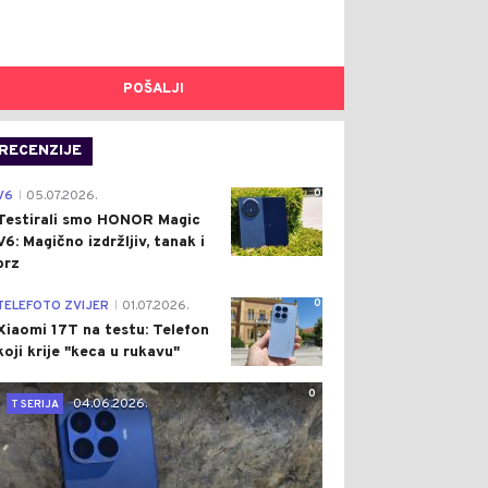
POŠALJI
RECENZIJE
0
V6
05.07.2026.
|
Testirali smo HONOR Magic
V6: Magično izdržljiv, tanak i
brz
0
TELEFOTO ZVIJER
01.07.2026.
|
Xiaomi 17T na testu: Telefon
koji krije "keca u rukavu"
0
04.06.2026.
T SERIJA