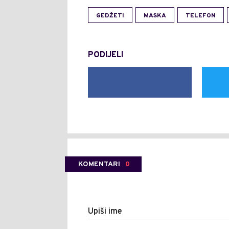
GEDŽETI
MASKA
TELEFON
PODIJELI
KOMENTARI
0
Upiši ime