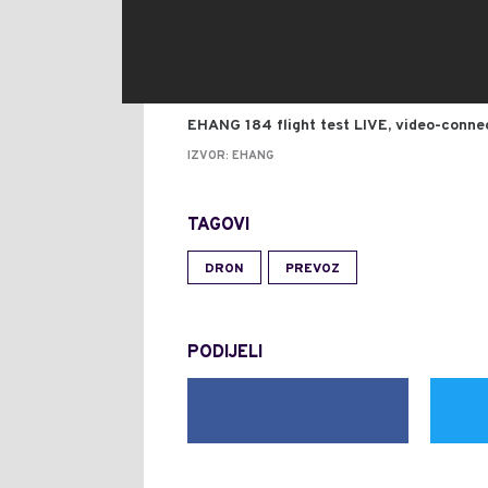
EHANG 184 flight test LIVE, video-conn
IZVOR: EHANG
TAGOVI
DRON
PREVOZ
PODIJELI