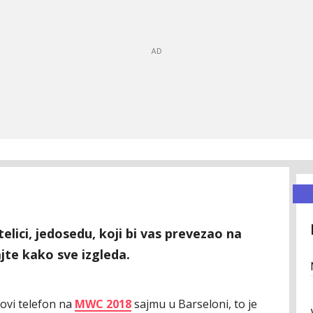
etelici, jedosedu, koji bi vas prevezao na
jte kako sve izgleda.
ovi telefon na
MWC 2018
sajmu u Barseloni, to je