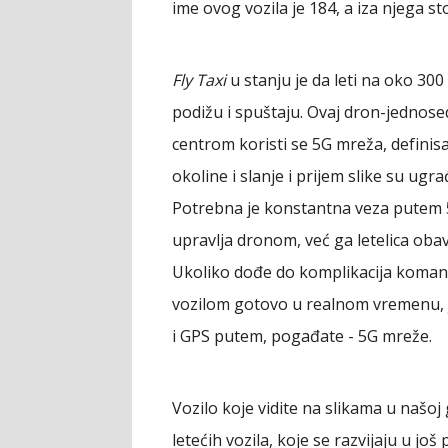
ime ovog vozila je 184, a iza njega st
Fly Taxi
u stanju je da leti na oko 300 
podižu i spuštaju. Ovaj dron-jednose
centrom koristi se 5G mreža, definisa
okoline i slanje i prijem slike su ug
Potrebna je konstantna veza putem 
upravlja dronom, već ga letelica ob
Ukoliko dođe do komplikacija komand
vozilom gotovo u realnom vremenu, je
i GPS putem, pogađate - 5G mreže.
Vozilo koje vidite na slikama u našoj
letećih vozila, koje se razvijaju u još