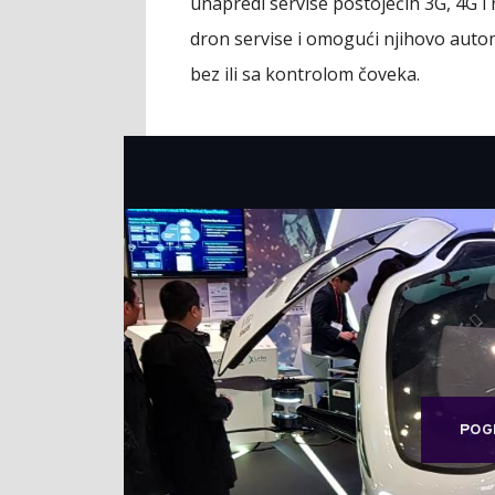
unapredi servise postojećih 3G, 4G i 
dron servise i omogući njihovo auto
bez ili sa kontrolom čoveka.
POG