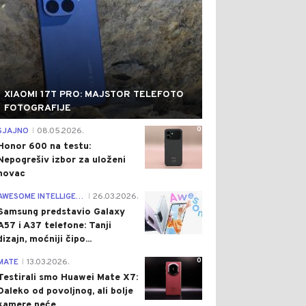
XIAOMI 17T PRO: MAJSTOR TELEFOTO
FOTOGRAFIJE
0
SJAJNO
08.05.2026.
|
Honor 600 na testu:
Nepogrešiv izbor za uloženi
novac
0
AWESOME INTELLIGENCE
26.03.2026.
|
Samsung predstavio Galaxy
A57 i A37 telefone: Tanji
dizajn, moćniji čipo...
0
MATE
13.03.2026.
|
Testirali smo Huawei Mate X7:
Daleko od povoljnog, ali bolje
kamere neće...