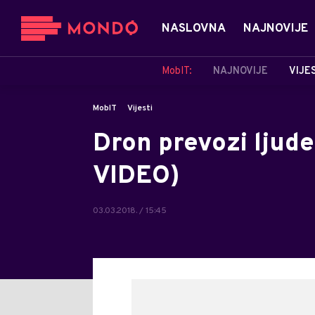
NASLOVNA
NAJNOVIJE
MobIT:
NAJNOVIJE
VIJE
MobIT
Vijesti
Dron prevozi ljude
VIDEO)
03.03.2018. / 15:45