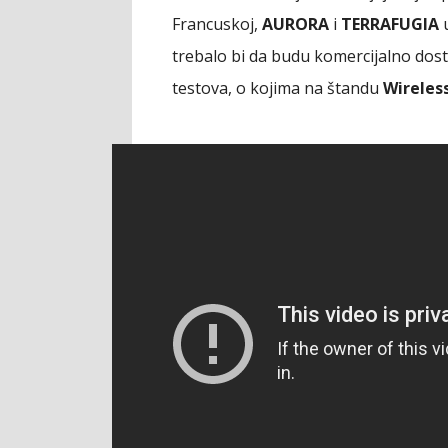
Francuskoj,
AURORA
i
TERRAFUGIA
u
trebalo bi da budu komercijalno dos
testova, o kojima na štandu
Wireles