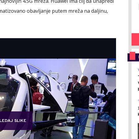
najnovijih 4.5G mreža. Huawei ima cilj da unapredi
matizovano obavljanje putem mreža na daljinu,
LEDAJ SLIKE