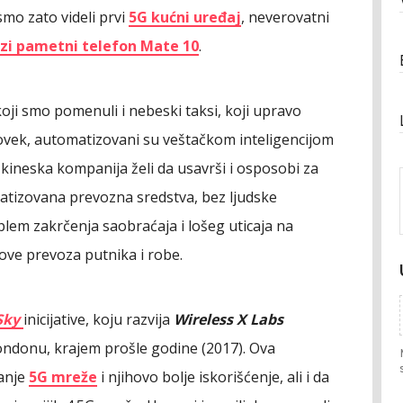
 smo zato videli prvi
5G kućni uređaj
, neverovatni
ozi pametni telefon Mate 10
.
oji smo pomenuli i nebeski taksi, koji upravo
 čovek, automatizovani su veštačkom inteligencijom
 kineska kompanija želi da usavrši i osposobi za
atizovana prevozna sredstva, bez ljudske
blem zakrčenja saobraćaja i lošeg uticaja na
kove prevoza putnika i robe.
 Sky
inicijative, koju razvija
Wireless X Labs
ondonu, krajem prošle godine (2017). Ova
tanje
5G mreže
i njihovo bolje iskorišćenje, ali i da