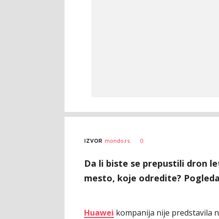
0
IZVOR
mondo.rs
Da li biste se prepustili dron l
mesto, koje odredite? Pogleda
Huawei
kompanija nije predstavila n