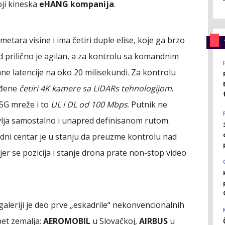
oji kineska
eHANG kompanija
.
metara visine i ima četiri duple elise, koje ga brzo
d prilično je agilan, a za kontrolu sa komandnim
ne latencije na oko 20 milisekundi. Za kontrolu
rađene
četiri 4K kamere sa LiDARs tehnologijom
.
5G mreže i to
UL i DL od 100 Mbps
. Putnik ne
avlja samostalno i unapred definisanom rutom.
ni centar je u stanju da preuzme kontrolu nad
r se pozicija i stanje drona prate non-stop video
 galeriji je deo prve „eskadrile“ nekonvencionalnih
 pet zemalja:
AEROMOBIL
u Slovačkoj,
AIRBUS
u