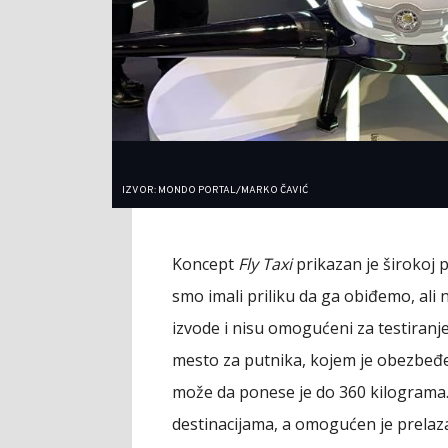
IZVOR: MONDO PORTAL/MARKO ČAVIĆ
Koncept
Fly Taxi
prikazan je širokoj p
smo imali priliku da ga obiđemo, ali n
izvode i nisu omogućeni za testiranj
mesto za putnika, kojem je obezbeđ
može da ponese je do 360 kilograma
destinacijama, a omogućen je prelaz