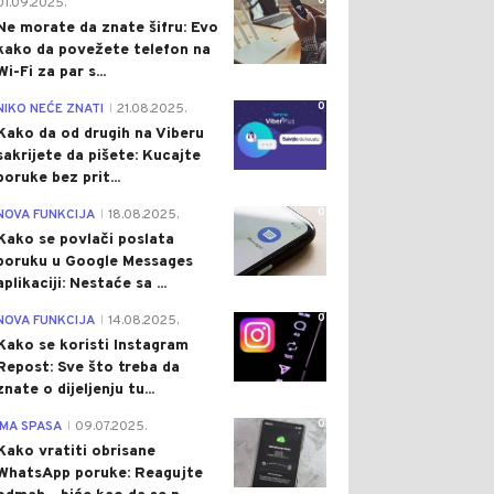
0
01.09.2025.
Ne morate da znate šifru: Evo
kako da povežete telefon na
Wi-Fi za par s...
0
NIKO NEĆE ZNATI
21.08.2025.
|
Kako da od drugih na Viberu
sakrijete da pišete: Kucajte
poruke bez prit...
0
NOVA FUNKCIJA
18.08.2025.
|
Kako se povlači poslata
poruku u Google Messages
aplikaciji: Nestaće sa ...
0
NOVA FUNKCIJA
14.08.2025.
|
Kako se koristi Instagram
Repost: Sve što treba da
znate o dijeljenju tu...
0
IMA SPASA
09.07.2025.
|
Kako vratiti obrisane
WhatsApp poruke: Reagujte