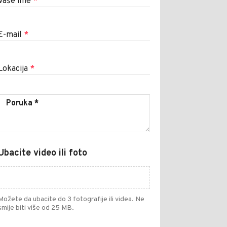
Vaše ime
*
E-mail
*
Lokacija
*
Ubacite video ili foto
Možete da ubacite do 3 fotografije ili videa. Ne
smije biti više od 25 MB.