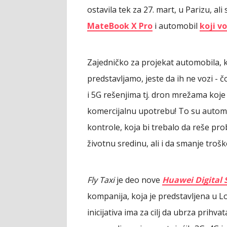
ostavila tek za 27. mart, u Parizu, ali
MateBook X Pro
i automobil
koji v
Zajedničko za projekat automobila, k
predstavljamo, jeste da ih ne vozi -
i 5G rešenjima tj. dron mrežama koje
komercijalnu upotrebu! To su autom
kontrole, koja bi trebalo da reše pro
životnu sredinu, ali i da smanje troš
Fly Taxi
je deo nove
Huawei Digital
kompanija, koja je predstavljena u L
inicijativa ima za cilj da ubrza prihva