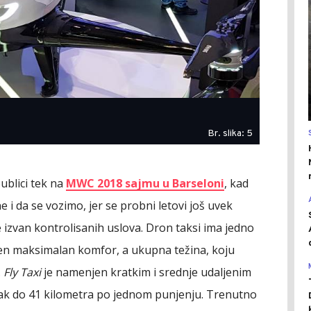
Br. slika: 5
ublici tek na
MWC 2018 sajmu u Barseloni
, kad
e i da se vozimo, jer se probni letovi još uvek
e izvan kontrolisanih uslova. Dron taksi ima jedno
en maksimalan komfor, a ukupna težina, koju
.
Fly Taxi
je namenjen kratkim i srednje udaljenim
ak do 41 kilometra po jednom punjenju. Trenutno