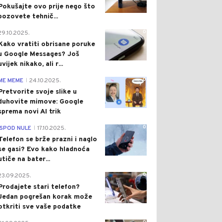
Pokušajte ovo prije nego što
pozovete tehnič...
0
29.10.2025.
Kako vratiti obrisane poruke
u Google Messages? Još
uvijek nikako, ali r...
0
ME MEME
24.10.2025.
|
Pretvorite svoje slike u
duhovite mimove: Google
sprema novi AI trik
0
ISPOD NULE
17.10.2025.
|
Telefon se brže prazni i naglo
se gasi? Evo kako hladnoća
utiče na bater...
0
23.09.2025.
Prodajete stari telefon?
Jedan pogrešan korak može
otkriti sve vaše podatke