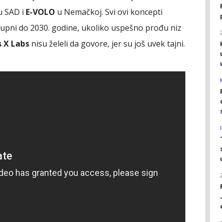
 SAD i
E-VOLO
u Nemačkoj. Svi ovi koncepti
tupni do 2030. godine, ukoliko uspešno prođu niz
s X Labs
nisu želeli da govore, jer su još uvek tajni.