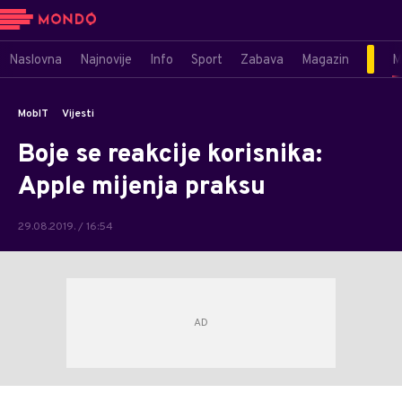
Naslovna
Najnovije
Info
Sport
Zabava
Magazin
M
MobIT
Vijesti
Boje se reakcije korisnika:
Apple mijenja praksu
29.08.2019. / 16:54