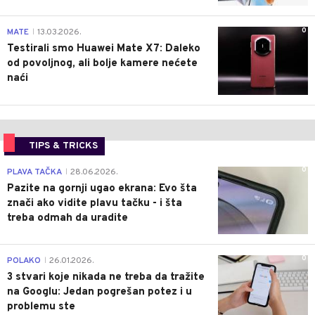
0
MATE
13.03.2026.
|
Testirali smo Huawei Mate X7: Daleko
od povoljnog, ali bolje kamere nećete
naći
TIPS & TRICKS
0
PLAVA TAČKA
28.06.2026.
|
Pazite na gornji ugao ekrana: Evo šta
znači ako vidite plavu tačku - i šta
treba odmah da uradite
0
POLAKO
26.01.2026.
|
3 stvari koje nikada ne treba da tražite
na Googlu: Jedan pogrešan potez i u
problemu ste