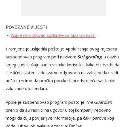
POVEZANE VIJESTI
Apple prisluškivao korisnike na bizaran način
Promjena je uslijedila pošto je Apple ranije ovog mjeseca
suspendovao program pod nazivom
Siri grading
, u okviru
kojeg ljudi slušaju audio snimke korisnika, kako bi utvrdili da
li je lični asistent adekvatno odgovorio na zahtjev da uradi
nešto, recimo da pročita poruke ili predstojeće sastanke
zakazane u kalendaru.
Apple je suspendovao program pošto je
The Guardian
prenio da su radnici na ugovor u toj kompaniji redovno
mogli da čuju povjerljive informacije, pa čak i parove koji
vode ljubav, objavila je agencija
Tanjug
.