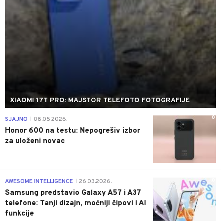
XIAOMI 17T PRO: MAJSTOR TELEFOTO FOTOGRAFIJE
0
SJAJNO
08.05.2026.
|
Honor 600 na testu: Nepogrešiv izbor
za uloženi novac
0
AWESOME INTELLIGENCE
26.03.2026.
|
Samsung predstavio Galaxy A57 i A37
telefone: Tanji dizajn, moćniji čipovi i AI
funkcije