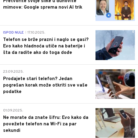
Pretvorite svoje slike u duhovite
mimove: Google sprema novi AI trik
0
ISPOD NULE
17.10.2025.
|
Telefon se brže prazni i naglo se gasi?
Evo kako hladnoća utiče na baterije i
šta da radite ako do toga dođe
0
23.09.2025.
Prodajete stari telefon? Jedan
pogrešan korak može otkriti sve vaše
podatke
0
01.09.2025.
Ne morate da znate šifru: Evo kako da
povežete telefon na Wi-Fi za par
sekundi