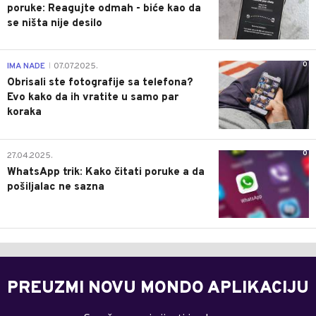
poruke: Reagujte odmah - biće kao da
se ništa nije desilo
0
IMA NADE
07.07.2025.
|
Obrisali ste fotografije sa telefona?
Evo kako da ih vratite u samo par
koraka
0
27.04.2025.
WhatsApp trik: Kako čitati poruke a da
pošiljalac ne sazna
PREUZMI NOVU MONDO APLIKACIJU