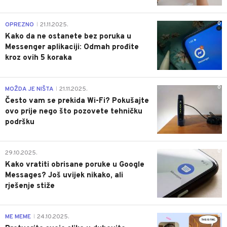
0
OPREZNO
21.11.2025.
|
Kako da ne ostanete bez poruka u
Messenger aplikaciji: Odmah prođite
kroz ovih 5 koraka
0
MOŽDA JE NIŠTA
21.11.2025.
|
Često vam se prekida Wi-Fi? Pokušajte
ovo prije nego što pozovete tehničku
podršku
0
29.10.2025.
Kako vratiti obrisane poruke u Google
Messages? Još uvijek nikako, ali
rješenje stiže
0
ME MEME
24.10.2025.
|