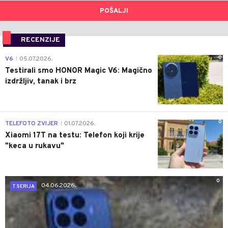
POŠALJI
RECENZIJE
0
V6
05.07.2026.
|
Testirali smo HONOR Magic V6: Magično
izdržljiv, tanak i brz
0
TELEFOTO ZVIJER
01.07.2026.
|
Xiaomi 17T na testu: Telefon koji krije
"keca u rukavu"
0
04.06.2026.
T SERIJA