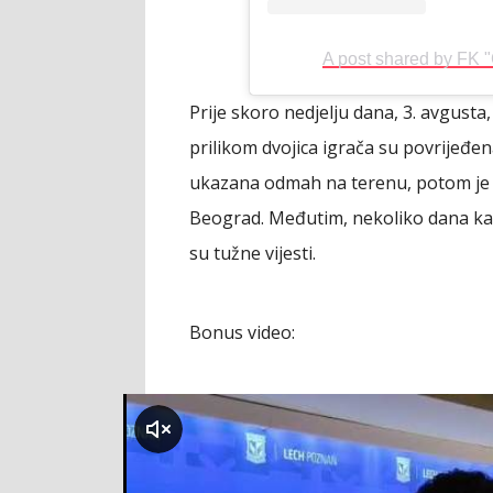
A post shared by FK 
Prije skoro nedjelju dana, 3. avgusta
prilikom dvojica igrača su povrijeđe
ukazana odmah na terenu, potom je pr
Beograd. Međutim, nekoliko dana kasn
su tužne vijesti.
Bonus video:
klikni za zvuk