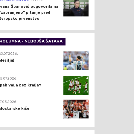
OSTALI SPORTOVI
Pre 1 h
Ivana Španović odgovorila na
"zabranjeno" pitanje pred
Evropsko prvenstvo
KOLUMNA - NEBOJŠA ŠATARA
0
23.07.2026.
Mesi(ja)
2
15.07.2026.
Ipak valja bez kralja?
0
17.05.2026.
Mostarske kiše