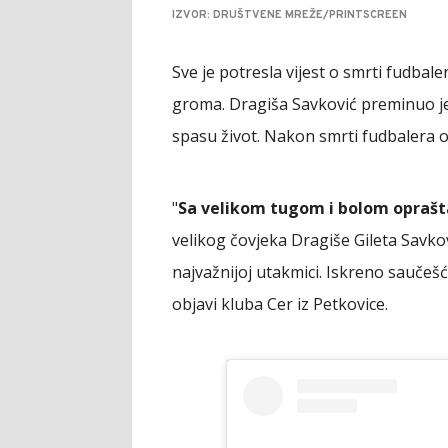
IZVOR: DRUŠTVENE MREŽE/PRINTSCREEN
Sve je potresla vijest o smrti fudba
groma. Dragiša Savković preminuo je 
spasu život. Nakon smrti fudbalera ogl
"
Sa velikom tugom i bolom oprašt
velikog čovjeka Dragiše Gileta Savkov
najvažnijoj utakmici. Iskreno saučešće
objavi kluba Cer iz Petkovice.