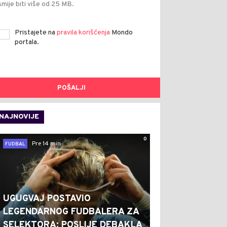
smije biti više od 25 MB.
Pristajete na
pravila korišćenja
Mondo
portala.
POŠALJI
NAJNOVIJE
0
Pre 14 min
FUDBAL
UGUGVAJ POSTAVIO
LEGENDARNOG FUDBALERA ZA
SELEKTORA: POSLIJE DEBAKLA