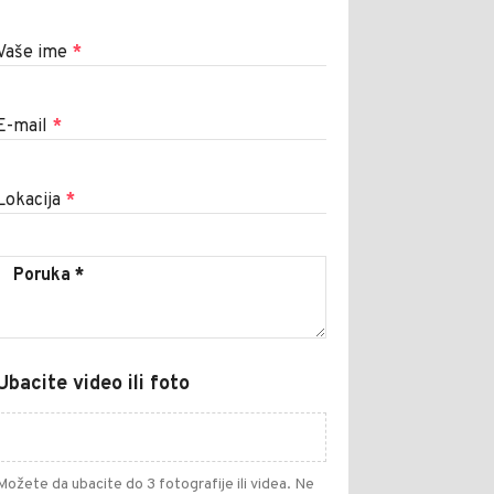
Vaše ime
*
E-mail
*
Lokacija
*
Ubacite video ili foto
Možete da ubacite do 3 fotografije ili videa. Ne