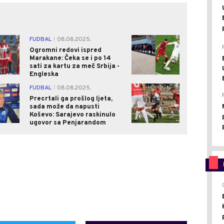
0
0
FUDBAL
08.08.2025.
|
Ogromni redovi ispred
Marakane: Čeka se i po 14
sati za kartu za meč Srbija -
Engleska
0
0
FUDBAL
08.08.2025.
|
Precrtali ga prošlog ljeta,
sada može da napusti
Koševo: Sarajevo raskinulo
ugovor sa Penjarandom