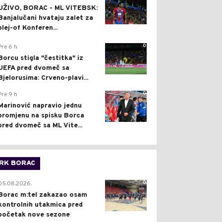
UŽIVO, BORAC - ML VITEBSK:
Banjalučani hvataju zalet za
plej-of Konferen...
0
Pre 6 h
Borcu stigla "čestitka" iz
UEFA pred dvomeč sa
Bjelorusima: Crveno-plavi...
0
Pre 9 h
Marinović napravio jednu
promjenu na spisku Borca
pred dvomeč sa ML Vite...
RK BORAC
0
05.08.2026.
Borac m:tel zakazao osam
kontrolnih utakmica pred
početak nove sezone