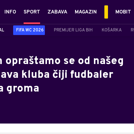
INFO
SPORT
ZABAVA
MAGAZIN
MOBIT
AL
FIFA WC 2026
PREMIJER LIGA BIH
KOŠARKA
R
m opraštamo se od našeg
ava kluba čiji fudbaler
ra groma