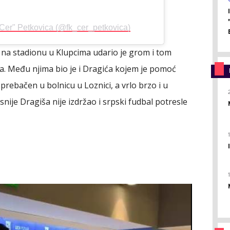
"Cer" Petkovica (@fk_cer_petkovica)
, na stadionu u Klupcima udario je grom i tom
na. Među njima bio je i Dragića kojem je pomoć
ebačen u bolnicu u Loznici, a vrlo brzo i u
ije Dragiša nije izdržao i srpski fudbal potresle