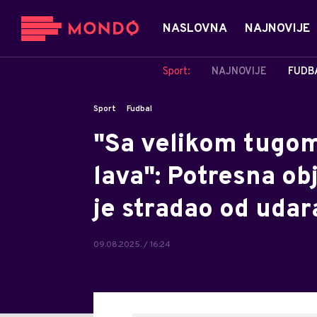
NASLOVNA
NAJNOVIJE
Sport:
NAJNOVIJE
FUDB
Sport
Fudbal
"Sa velikom tugo
lava": Potresna obj
je stradao od uda
09.08.2025. / 16:24