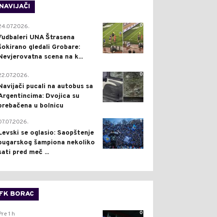
NAVIJAČI
0
24.07.2026.
Fudbaleri UNA Štrasena
šokirano gledali Grobare:
Nevjerovatna scena na k...
0
22.07.2026.
Navijači pucali na autobus sa
Argentincima: Dvojica su
prebačena u bolnicu
1
07.07.2026.
Levski se oglasio: Saopštenje
bugarskog šampiona nekoliko
sati pred meč ...
FK BORAC
0
Pre 1 h