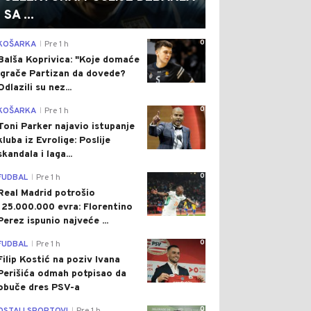
SA ...
0
KOŠARKA
Pre 1 h
|
Balša Koprivica: "Koje domaće
igrače Partizan da dovede?
Odlazili su nez...
0
KOŠARKA
Pre 1 h
|
Toni Parker najavio istupanje
kluba iz Evrolige: Poslije
skandala i laga...
0
FUDBAL
Pre 1 h
|
Real Madrid potrošio
125.000.000 evra: Florentino
Perez ispunio najveće ...
0
FUDBAL
Pre 1 h
|
Filip Kostić na poziv Ivana
Perišića odmah potpisao da
obuče dres PSV-a
0
|