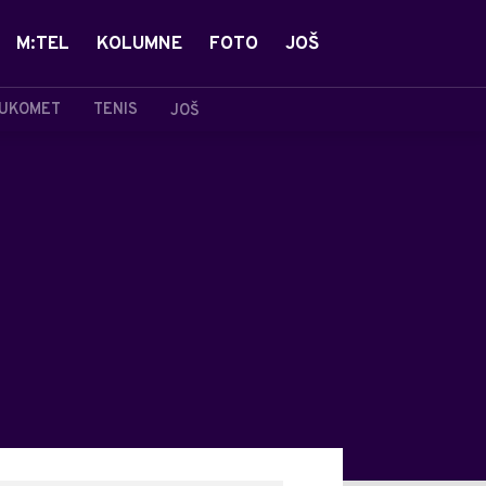
M:TEL
KOLUMNE
FOTO
JOŠ
UKOMET
TENIS
JOŠ