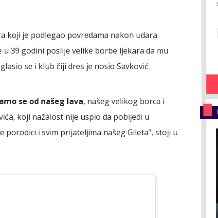
lera koji je podlegao povredama nakon udara
u 39 godini poslije velike borbe ljekara da mu
asio se i klub čiji dres je nosio Savković.
amo se od našeg lava
, našeg velikog borca i
ića, koji nažalost nije uspio da pobijedi u
 porodici i svim prijateljima našeg Gileta", stoji u