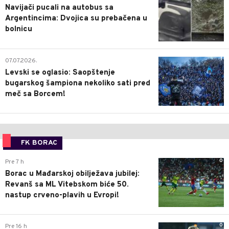
Navijači pucali na autobus sa
Argentincima: Dvojica su prebačena u
bolnicu
1
07.07.2026.
Levski se oglasio: Saopštenje
bugarskog šampiona nekoliko sati pred
meč sa Borcem!
FK BORAC
0
Pre 7 h
Borac u Mađarskoj obilježava jubilej:
Revanš sa ML Vitebskom biće 50.
nastup crveno-plavih u Evropi!
0
Pre 16 h