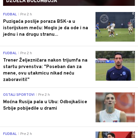
DŽOELA BOLOMBOJA
0
FUDBAL
Pre 2 h
|
Puzigaća poslije poraza BSK-a u
istorijskom meču: Moglo je da ode i na
jednu i na drugu stranu...
0
FUDBAL
Pre 2 h
|
Trener Željezničara nakon trijumfa na
startu prvenstva: "Poseban dan za
mene, ovu utakmicu nikad neću
zaboraviti!"
0
OSTALI SPORTOVI
Pre 2 h
|
Moćna Rusija pala u Ubu: Odbojkašice
Srbije pobijedile u drami
0
FUDBAL
Pre 2 h
|