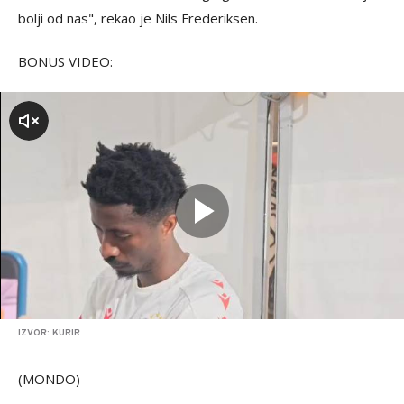
bolji od nas", rekao je Nils Frederiksen.
BONUS VIDEO:
zvuk
IZVOR: KURIR
(MONDO)