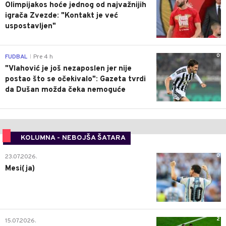
Olimpijakos hoće jednog od najvažnijih
igrača Zvezde: "Kontakt je već
uspostavljen"
0
FUDBAL
Pre 4 h
|
"Vlahović je još nezaposlen jer nije
postao što se očekivalo": Gazeta tvrdi
da Dušan možda čeka nemoguće
KOLUMNA - NEBOJŠA ŠATARA
0
23.07.2026.
Mesi(ja)
2
15.07.2026.