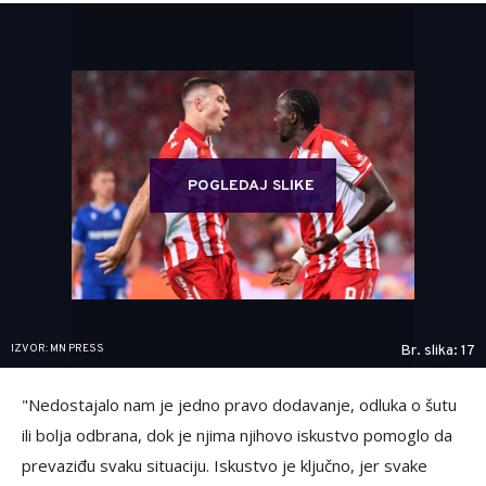
POGLEDAJ SLIKE
IZVOR: MN PRESS
Br. slika: 17
"Nedostajalo nam je jedno pravo dodavanje, odluka o šutu
ili bolja odbrana, dok je njima njihovo iskustvo pomoglo da
prevaziđu svaku situaciju. Iskustvo je ključno, jer svake