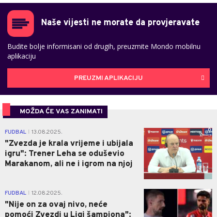
Naše vijesti ne morate da provjeravate
Budite bolje informisani od drugih, preuzmite Mondo mobilnu
aplikaciju
PREUZMI APLIKACIJU
MOŽDA ĆE VAS ZANIMATI
0
FUDBAL
13.08.2025.
|
"Zvezda je krala vrijeme i ubijala
igru": Trener Leha se oduševio
Marakanom, ali ne i igrom na njoj
0
FUDBAL
12.08.2025.
|
"Nije on za ovaj nivo, neće
pomoći Zvezdi u Ligi šampiona":