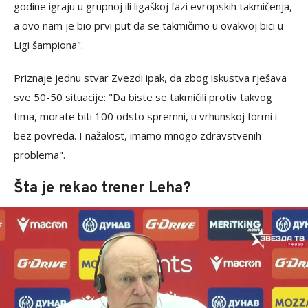
godine igraju u grupnoj ili ligaškoj fazi evropskih takmičenja,
a ovo nam je bio prvi put da se takmičimo u ovakvoj bici u
Ligi šampiona".
Priznaje jednu stvar Zvezdi ipak, da zbog iskustva rješava
sve 50-50 situacije: "Da biste se takmičili protiv takvog
tima, morate biti 100 odsto spremni, u vrhunskoj formi i
bez povreda. I nažalost, imamo mnogo zdravstvenih
problema".
Šta je rekao trener Leha?