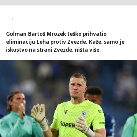
Nebojša
AUTOR
0
Šatara
Golman Bartoš Mrozek teško prihvatio
eliminaciju Leha protiv Zvezde. Kaže, samo je
iskustvo na strani Zvezde, ništa više.