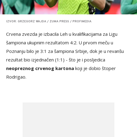
IZVOR: GRZEGORZ WAJDA / ZUMA PRESS / PROFIMEDIA
Crvena zvezda je izbacila Leh u kvalifikacijama za Ligu
šampiona ukupnim rezultatom 4:2. U prvom meču u
Poznanju bilo je 3:1 za šampiona Srbije, dok je u revanšu
rezultat bio izjednačen (1:1) - što je i posljedica
neopreznog crvenog kartona
koji je dobio štoper
Rodrigao.