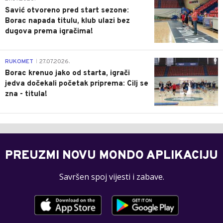
Savić otvoreno pred start sezone:
Borac napada titulu, klub ulazi bez
dugova prema igračima!
0
RUKOMET
27.07.2026.
|
Borac krenuo jako od starta, igrači
jedva dočekali početak priprema: Cilj se
zna - titula!
PREUZMI NOVU MONDO APLIKACIJU
Savršen spoj vijesti i zabave.