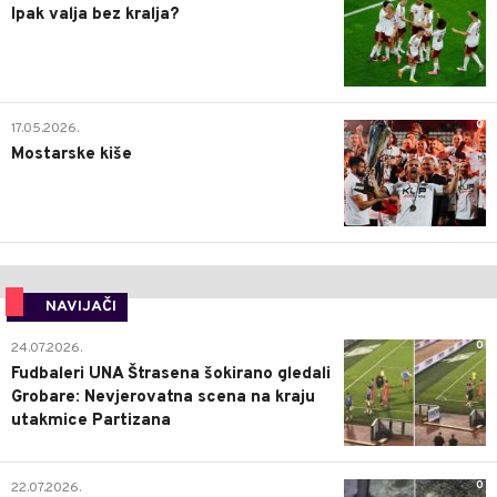
Ipak valja bez kralja?
0
17.05.2026.
Mostarske kiše
NAVIJAČI
0
24.07.2026.
Fudbaleri UNA Štrasena šokirano gledali
Grobare: Nevjerovatna scena na kraju
utakmice Partizana
0
22.07.2026.