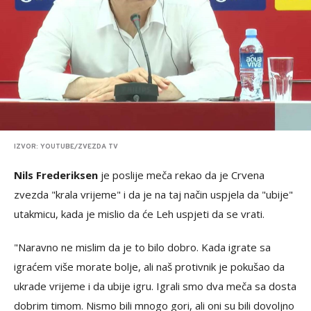
IZVOR: YOUTUBE/ZVEZDA TV
Nils Frederiksen
je poslije meča rekao da je Crvena
zvezda "krala vrijeme" i da je na taj način uspjela da "ubije"
utakmicu, kada je mislio da će Leh uspjeti da se vrati.
"Naravno ne mislim da je to bilo dobro. Kada igrate sa
igraćem više morate bolje, ali naš protivnik je pokušao da
ukrade vrijeme i da ubije igru. Igrali smo dva meča sa dosta
dobrim timom. Nismo bili mnogo gori, ali oni su bili dovoljno