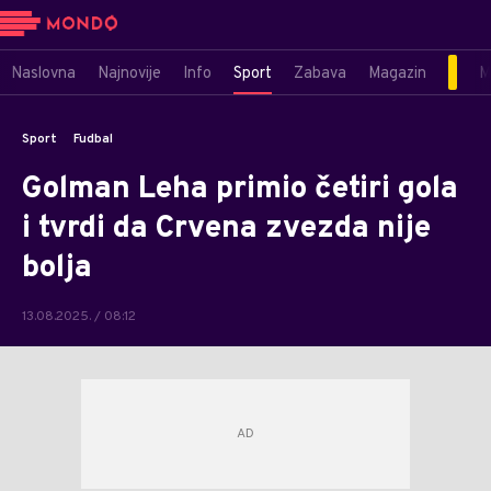
Naslovna
Najnovije
Info
Sport
Zabava
Magazin
M
Sport
Fudbal
Golman Leha primio četiri gola
i tvrdi da Crvena zvezda nije
bolja
13.08.2025. / 08:12