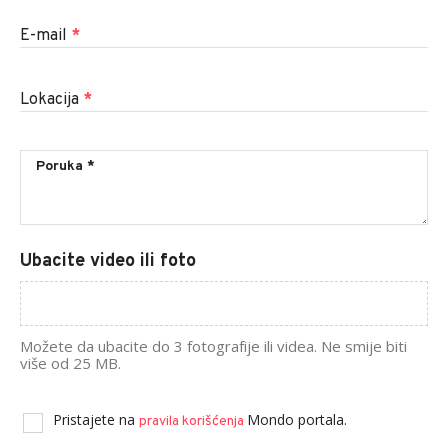
E-mail
*
Lokacija
*
Ubacite video ili foto
Možete da ubacite do 3 fotografije ili videa. Ne smije biti
više od 25 MB.
Pristajete na
Mondo portala.
pravila korišćenja