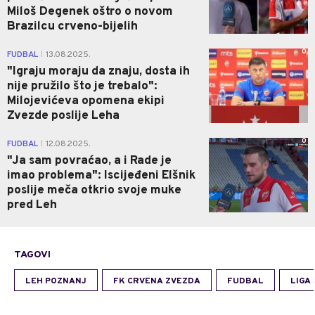
Miloš Degenek oštro o novom
Brazilcu crveno-bijelih
0
FUDBAL
13.08.2025.
|
"Igraju moraju da znaju, dosta ih
nije pružilo što je trebalo":
Milojevićeva opomena ekipi
Zvezde poslije Leha
0
FUDBAL
12.08.2025.
|
"Ja sam povraćao, a i Rade je
imao problema": Iscijeđeni Elšnik
poslije meča otkrio svoje muke
pred Leh
TAGOVI
LEH POZNANJ
FK CRVENA ZVEZDA
FUDBAL
LIGA