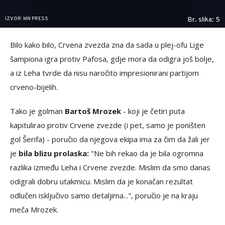
IZVOR: MN PRESS
Br. slika: 5
Bilo kako bilo, Crvena zvezda zna da sada u plej-ofu Lige
šampiona igra protiv Pafosa, gdje mora da odigra još bolje,
a iz Leha tvrde da nisu naročito impresionirani partijom
crveno-bijelih.
Tako je golman
Bartoš Mrozek
- koji je četiri puta
kapitulirao protiv Crvene zvezde (i pet, samo je poništen
gol Šerifa) - poručio da njegova ekipa ima za čim da žali jer
je
bila blizu prolaska:
"Ne bih rekao da je bila ogromna
razlika između Leha i Crvene zvezde. Mislim da smo danas
odigrali dobru utakmicu. Mislim da je konačan rezultat
odlučen isključivo samo detaljima...", poručio je na kraju
meča Mrozek.