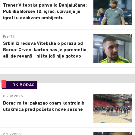
Trener Vitebska pohvalio Banjalučane:
Publika Borčev 12. igrač, uživanje je
igrati u ovakvom ambijentu
0
Pre 17 h
Srbin iz redova Vitebska o porazu od
Borca: Crveni karton nas je poremetio,
ali ide revanš - ništa još nije gotovo
RK BORAC
0
05.08.2026.
Borac m:tel zakazao osam kontrolnih
utakmica pred početak nove sezone
0
27.07.2026.