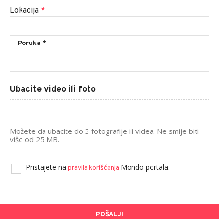
Lokacija
*
Ubacite video ili foto
Možete da ubacite do 3 fotografije ili videa. Ne smije biti
više od 25 MB.
Pristajete na
Mondo portala.
pravila korišćenja
POŠALJI