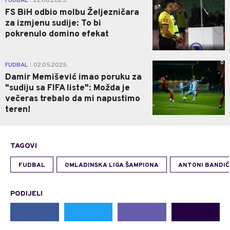
FUDBAL
22.08.2025.
|
FS BiH odbio molbu Željezničara
za izmjenu sudije: To bi
pokrenulo domino efekat
0
FUDBAL
02.05.2025.
|
Damir Memišević imao poruku za
"sudiju sa FIFA liste": Možda je
večeras trebalo da mi napustimo
teren!
TAGOVI
FUDBAL
OMLADINSKA LIGA ŠAMPIONA
ANTONI BANDIĆ
PODIJELI