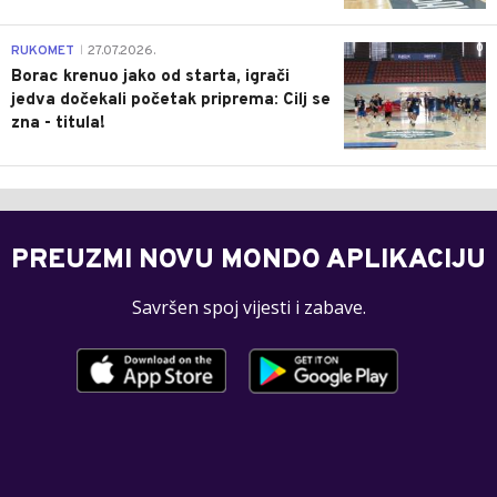
0
RUKOMET
27.07.2026.
|
Borac krenuo jako od starta, igrači
jedva dočekali početak priprema: Cilj se
zna - titula!
PREUZMI NOVU MONDO APLIKACIJU
Savršen spoj vijesti i zabave.