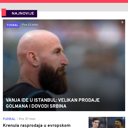
NAJNOVIJE
0
Pre 13 min
FUDBAL
VANJA IDE U ISTANBUL: VELIKAN PRODAJE
GOLMANA I DOVODI SRBINA
0
FUDBAL
Pre 37 min
|
Krenula rasprodaja u evropskom