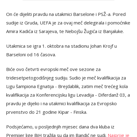
On će dijeliti pravdu na utakmici Barselone i PSŽ-a. Pored
sudije iz Gruda, UEFA je za ovaj meč delegirala i pomoćnike
Amira Kadića iz Sarajeva, te Nebojšu Žugića iz Banjaluke.
Utakmica se igra 1. oktobra na stadionu Johan Krojf u
Barseloni od 16 časova.
Biće ovo četvrti evropski meč ove sezone za
tridesetpetogodišnjeg sudiju. Sudio je meč kvalifikacija za
Ligu šampiona Egnatija - Brejdablik, zatim meč trećeg kola
kvalifikacija za Konferencijsku ligu Levadija - Diferdanž 03, a
pravdu je dijelio i na utakmici kvalifikacija za Evropsko
prvenstvo do 21 godine Kipar - Finska.
Podsjećamo, u posljednjih mjesec dana dva kluba iz
Premijer lige BiH tražila su da im Bandić ne sudi.
Najprije je