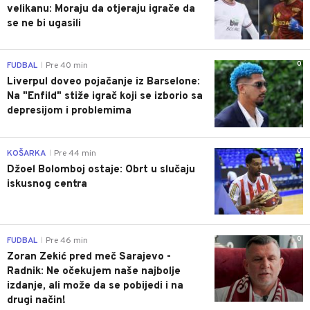
velikanu: Moraju da otjeraju igrače da
se ne bi ugasili
0
FUDBAL
Pre 40 min
|
Liverpul doveo pojačanje iz Barselone:
Na "Enfild" stiže igrač koji se izborio sa
depresijom i problemima
0
KOŠARKA
Pre 44 min
|
Džoel Bolomboj ostaje: Obrt u slučaju
iskusnog centra
0
FUDBAL
Pre 46 min
|
Zoran Zekić pred meč Sarajevo -
Radnik: Ne očekujem naše najbolje
izdanje, ali može da se pobijedi i na
drugi način!