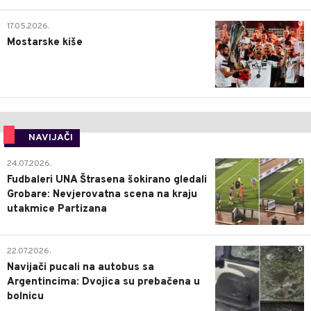
0
17.05.2026.
Mostarske kiše
NAVIJAČI
0
24.07.2026.
Fudbaleri UNA Štrasena šokirano gledali
Grobare: Nevjerovatna scena na kraju
utakmice Partizana
0
22.07.2026.
Navijači pucali na autobus sa
Argentincima: Dvojica su prebačena u
bolnicu