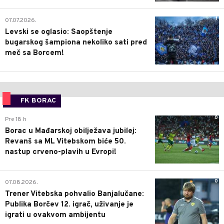
1
07.07.2026.
Levski se oglasio: Saopštenje
bugarskog šampiona nekoliko sati pred
meč sa Borcem!
FK BORAC
0
Pre 18 h
Borac u Mađarskoj obilježava jubilej:
Revanš sa ML Vitebskom biće 50.
nastup crveno-plavih u Evropi!
0
07.08.2026.
Trener Vitebska pohvalio Banjalučane:
Publika Borčev 12. igrač, uživanje je
igrati u ovakvom ambijentu