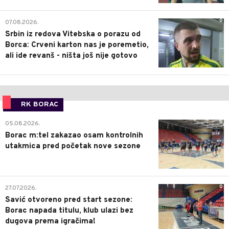
0
07.08.2026.
Srbin iz redova Vitebska o porazu od
Borca: Crveni karton nas je poremetio,
ali ide revanš - ništa još nije gotovo
RK BORAC
0
05.08.2026.
Borac m:tel zakazao osam kontrolnih
utakmica pred početak nove sezone
0
27.07.2026.
Savić otvoreno pred start sezone:
Borac napada titulu, klub ulazi bez
dugova prema igračima!