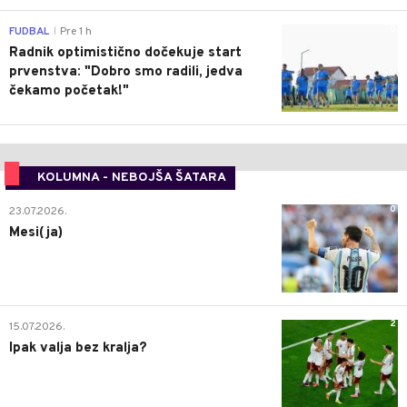
0
FUDBAL
Pre 1 h
|
Radnik optimistično dočekuje start
prvenstva: "Dobro smo radili, jedva
čekamo početak!"
KOLUMNA - NEBOJŠA ŠATARA
0
23.07.2026.
Mesi(ja)
2
15.07.2026.
Ipak valja bez kralja?