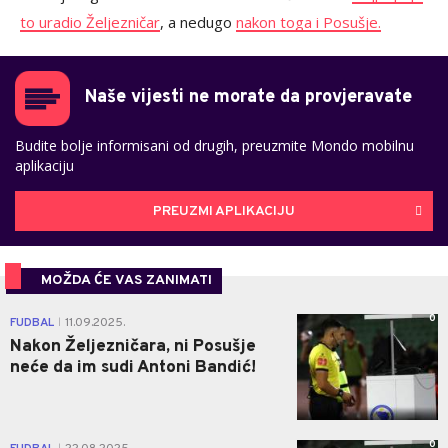
to uradio Željezničar
, a nedugo
nakon toga i Posušje.
Naše vijesti ne morate da provjeravate
Budite bolje informisani od drugih, preuzmite Mondo mobilnu
aplikaciju
PREUZMI APLIKACIJU
MOŽDA ĆE VAS ZANIMATI
0
FUDBAL
11.09.2025.
|
Nakon Željezničara, ni Posušje
neće da im sudi Antoni Bandić!
0