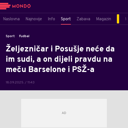
Naslovna
Najnovije
Info
Sport
Zabava
Magazin
M
Sport
Fudbal
Željezničar i Posušje neće da
im sudi, a on dijeli pravdu na
meču Barselone i PSŽ-a
18.09.2025. / 11:43