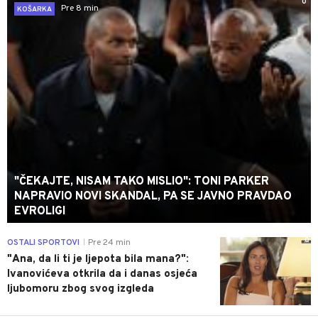
0
Pre 8 min
KOŠARKA
"ČEKAJTE, NISAM TAKO MISLIO": TONI PARKER
NAPRAVIO NOVI SKANDAL, PA SE JAVNO PRAVDAO
EVROLIGI
0
OSTALI SPORTOVI
Pre 24 min
|
"Ana, da li ti je ljepota bila mana?":
Ivanovićeva otkrila da i danas osjeća
ljubomoru zbog svog izgleda