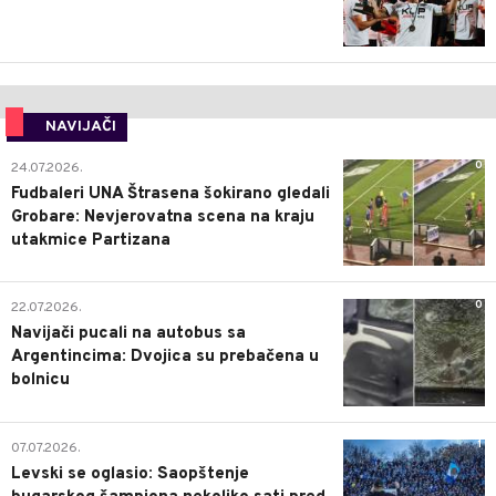
NAVIJAČI
0
24.07.2026.
Fudbaleri UNA Štrasena šokirano gledali
Grobare: Nevjerovatna scena na kraju
utakmice Partizana
0
22.07.2026.
Navijači pucali na autobus sa
Argentincima: Dvojica su prebačena u
bolnicu
1
07.07.2026.
Levski se oglasio: Saopštenje