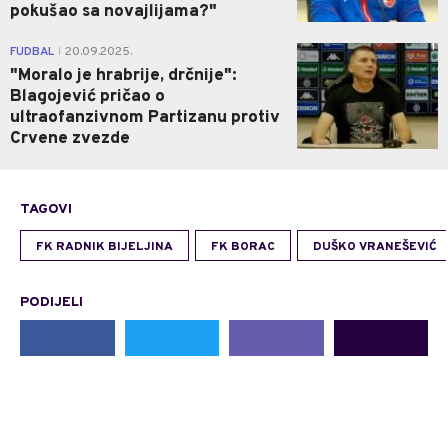
pokušao sa novajlijama?"
1
FUDBAL
20.09.2025.
|
"Moralo je hrabrije, drčnije":
Blagojević pričao o
ultraofanzivnom Partizanu protiv
Crvene zvezde
TAGOVI
FK RADNIK BIJELJINA
FK BORAC
DUŠKO VRANEŠEVIĆ
PODIJELI