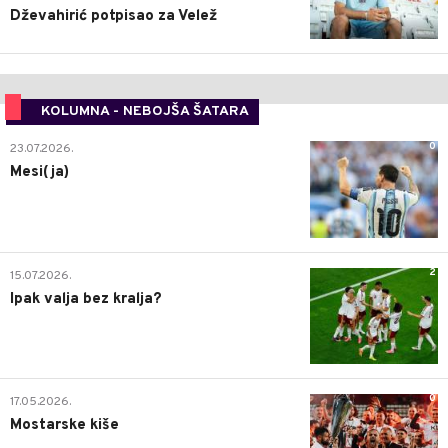
Dževahirić potpisao za Velež
KOLUMNA - NEBOJŠA ŠATARA
0
23.07.2026.
Mesi(ja)
2
15.07.2026.
Ipak valja bez kralja?
0
17.05.2026.
Mostarske kiše