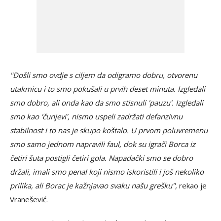
"Došli smo ovdje s ciljem da odigramo dobru, otvorenu
utakmicu i to smo pokušali u prvih deset minuta. Izgledali
smo dobro, ali onda kao da smo stisnuli 'pauzu'. Izgledali
smo kao 'čunjevi', nismo uspeli zadržati defanzivnu
stabilnost i to nas je skupo koštalo. U prvom poluvremenu
smo samo jednom napravili faul, dok su igrači Borca iz
četiri šuta postigli četiri gola. Napadački smo se dobro
držali, imali smo penal koji nismo iskoristili i još nekoliko
prilika, ali Borac je kažnjavao svaku našu grešku",
rekao je
Vranešević.