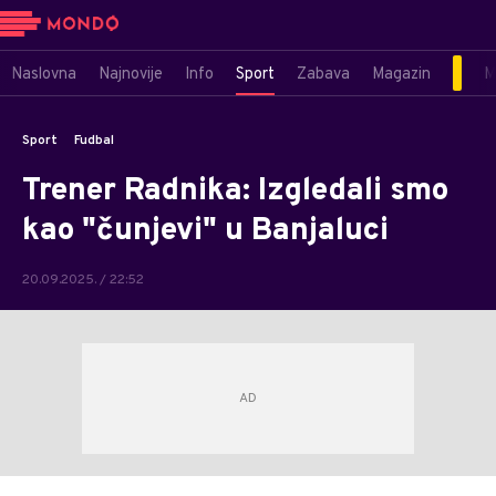
Naslovna
Najnovije
Info
Sport
Zabava
Magazin
M
Sport
Fudbal
Trener Radnika: Izgledali smo
kao "čunjevi" u Banjaluci
20.09.2025. / 22:52