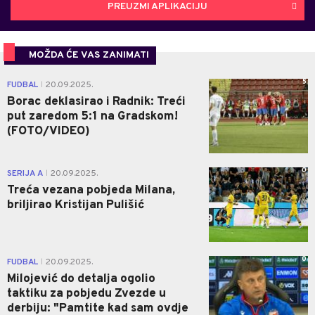
PREUZMI APLIKACIJU
MOŽDA ĆE VAS ZANIMATI
5
FUDBAL
20.09.2025.
|
Borac deklasirao i Radnik: Treći
put zaredom 5:1 na Gradskom!
(FOTO/VIDEO)
0
SERIJA A
20.09.2025.
|
Treća vezana pobjeda Milana,
briljirao Kristijan Pulišić
0
FUDBAL
20.09.2025.
|
Milojević do detalja ogolio
taktiku za pobjedu Zvezde u
derbiju: "Pamtite kad sam ovdje