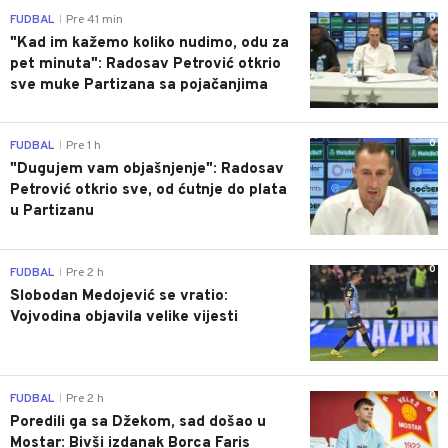
0
FUDBAL
Pre 41 min
|
"Kad im kažemo koliko nudimo, odu za
pet minuta": Radosav Petrović otkrio
sve muke Partizana sa pojačanjima
0
FUDBAL
Pre 1 h
|
"Dugujem vam objašnjenje": Radosav
Petrović otkrio sve, od ćutnje do plata
u Partizanu
0
FUDBAL
Pre 2 h
|
Slobodan Medojević se vratio:
Vojvodina objavila velike vijesti
0
FUDBAL
Pre 2 h
|
Poredili ga sa Džekom, sad došao u
Mostar: Bivši izdanak Borca Faris