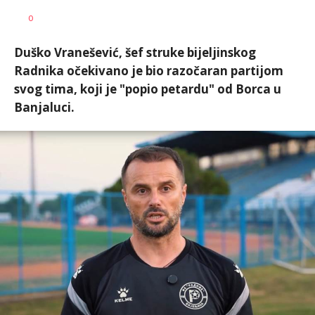
Nebojša
AUTOR
0
Šatara
Duško Vranešević, šef struke bijeljinskog
Radnika očekivano je bio razočaran partijom
svog tima, koji je "popio petardu" od Borca u
Banjaluci.