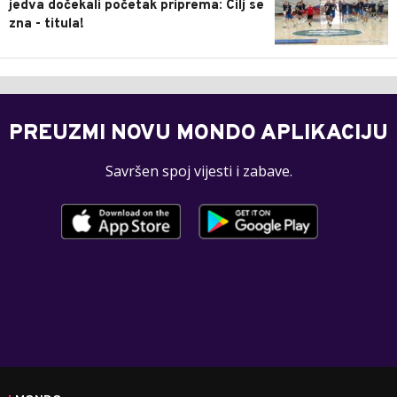
jedva dočekali početak priprema: Cilj se
zna - titula!
PREUZMI NOVU MONDO APLIKACIJU
Savršen spoj vijesti i zabave.