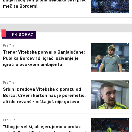
bugarskog šampiona nekoliko sati pred
meč sa Borcem!
FK BORAC
0
Pre 7 h
Trener Vitebska pohvalio Banjalučane:
Publika Borčev 12. igrač, uživanje je
igrati u ovakvom ambijentu
0
Pre 7 h
Srbin iz redova Vitebska o porazu od
Borca: Crveni karton nas je poremetio,
ali ide revanš - ništa još nije gotovo
0
Pre 16 h
"Ulog je veliki, ali vjerujemo u prolaz