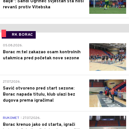
dalje": Sandi Ogrinec svjestan šta nosi
revanš protiv Vitebska
RK BORAC
0
05.08.2026.
Borac m:tel zakazao osam kontrolnih
utakmica pred početak nove sezone
0
27.07.2026.
Savić otvoreno pred start sezone:
Borac napada titulu, klub ulazi bez
dugova prema igračima!
0
RUKOMET
27.07.2026.
|
Borac krenuo jako od starta, igrači