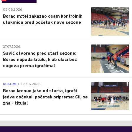
0
05.08.2026.
Borac m:tel zakazao osam kontrolnih
utakmica pred početak nove sezone
0
27.07.2026.
Savić otvoreno pred start sezone:
Borac napada titulu, klub ulazi bez
dugova prema igračima!
0
RUKOMET
27.07.2026.
|
Borac krenuo jako od starta, igrači
jedva dočekali početak priprema: Cilj se
zna - titula!