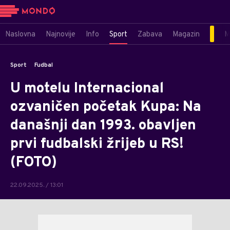
Naslovna
Najnovije
Info
Sport
Zabava
Magazin
M
Sport
Fudbal
U motelu Internacional
ozvaničen početak Kupa: Na
današnji dan 1993. obavljen
prvi fudbalski žrijeb u RS!
(FOTO)
22.09.2025. / 13:01