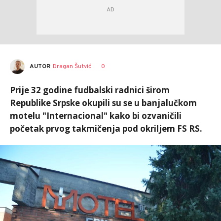
AUTOR
Dragan Šutvić
0
Prije 32 godine fudbalski radnici širom
Republike Srpske okupili su se u banjalučkom
motelu "Internacional" kako bi ozvaničili
početak prvog takmičenja pod okriljem FS RS.