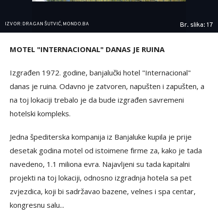
IZVOR: DRAGAN ŠUTVIĆ, MONDO.BA
Br. slika: 17
MOTEL "INTERNACIONAL" DANAS JE RUINA
Izgrađen 1972. godine, banjalučki hotel "Internacional"
danas je ruina. Odavno je zatvoren, napušten i zapušten, a
na toj lokaciji trebalo je da bude izgrađen savremeni
hotelski kompleks.
Jedna špediterska kompanija iz Banjaluke kupila je prije
desetak godina motel od istoimene firme za, kako je tada
navedeno, 1.1 miliona evra. Najavljeni su tada kapitalni
projekti na toj lokaciji, odnosno izgradnja hotela sa pet
zvjezdica, koji bi sadržavao bazene, velnes i spa centar,
kongresnu salu...