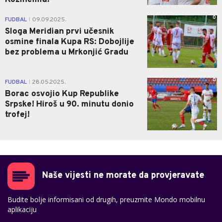
Kozincima!
0
FUDBAL
09.09.2025.
|
Sloga Meridian prvi učesnik
osmine finala Kupa RS: Dobojlije
bez problema u Mrkonjić Gradu
0
FUDBAL
28.05.2025.
|
Borac osvojio Kup Republike
Srpske! Hiroš u 90. minutu donio
trofej!
Naše vijesti ne morate da provjeravate
Budite bolje informisani od drugih, preuzmite Mondo mobilnu
aplikaciju