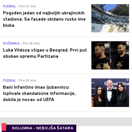
0
FUDBAL
Pre 13 min
|
Pogođen jedan od najboljih ukrajinskih
stadiona: Sa fasade skidano rusko ime
kluba
0
KOŠARKA
Pre 16 min
|
Luka Vildoza stigao u Beograd: Prvi put
obukao opremu Partizana
0
FUDBAL
Pre 19 min
|
Đani Infantino imao ljubavnicu:
Isplivale skandalozne informacije,
dobila je novac od UEFA
KOLUMNA - NEBOJŠA ŠATARA