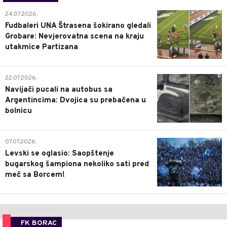
0
24.07.2026.
Fudbaleri UNA Štrasena šokirano gledali
Grobare: Nevjerovatna scena na kraju
utakmice Partizana
0
22.07.2026.
Navijači pucali na autobus sa
Argentincima: Dvojica su prebačena u
bolnicu
1
07.07.2026.
Levski se oglasio: Saopštenje
bugarskog šampiona nekoliko sati pred
meč sa Borcem!
FK BORAC