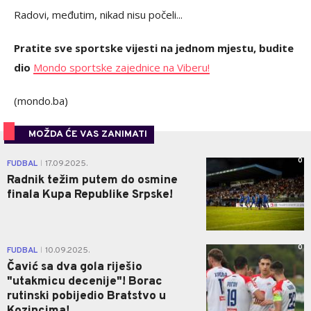
Radovi, međutim, nikad nisu počeli...
Pratite sve sportske vijesti na jednom mjestu, budite
dio
Mondo sportske zajednice na Viberu!
(mondo.ba)
MOŽDA ĆE VAS ZANIMATI
0
FUDBAL
17.09.2025.
|
Radnik težim putem do osmine
finala Kupa Republike Srpske!
0
FUDBAL
10.09.2025.
|
Čavić sa dva gola riješio
"utakmicu decenije"! Borac
rutinski pobijedio Bratstvo u