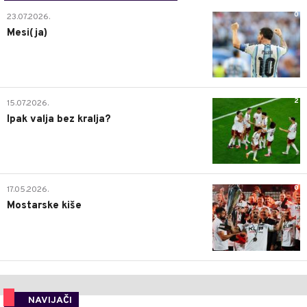
0
23.07.2026.
Mesi(ja)
2
15.07.2026.
Ipak valja bez kralja?
0
17.05.2026.
Mostarske kiše
NAVIJAČI