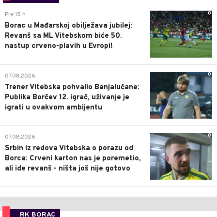
0
Pre 15 h
Borac u Mađarskoj obilježava jubilej:
Revanš sa ML Vitebskom biće 50.
nastup crveno-plavih u Evropi!
0
07.08.2026.
Trener Vitebska pohvalio Banjalučane:
Publika Borčev 12. igrač, uživanje je
igrati u ovakvom ambijentu
0
07.08.2026.
Srbin iz redova Vitebska o porazu od
Borca: Crveni karton nas je poremetio,
ali ide revanš - ništa još nije gotovo
RK BORAC