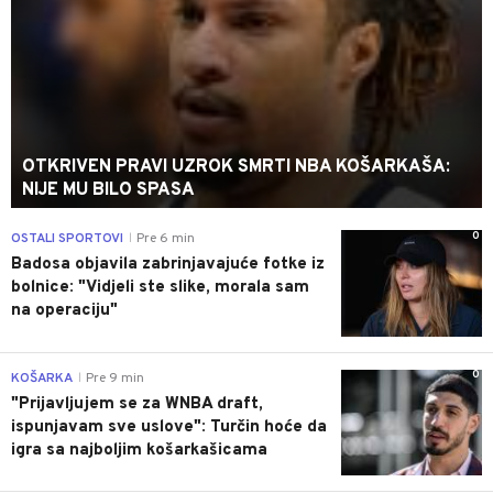
OTKRIVEN PRAVI UZROK SMRTI NBA KOŠARKAŠA:
NIJE MU BILO SPASA
0
OSTALI SPORTOVI
Pre 6 min
|
Badosa objavila zabrinjavajuće fotke iz
bolnice: "Vidjeli ste slike, morala sam
na operaciju"
0
KOŠARKA
Pre 9 min
|
"Prijavljujem se za WNBA draft,
ispunjavam sve uslove": Turčin hoće da
igra sa najboljim košarkašicama