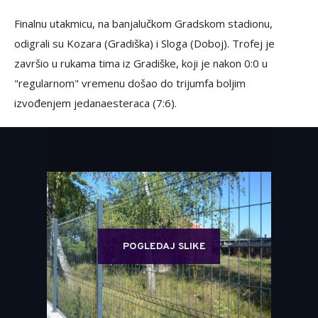
Finalnu utakmicu, na banjalučkom Gradskom stadionu,
odigrali su Kozara (Gradiška) i Sloga (Doboj). Trofej je
završio u rukama tima iz Gradiške, koji je nakon 0:0 u
"regularnom" vremenu došao do trijumfa boljim
izvođenjem jedanaesteraca (7:6).
POGLEDAJ SLIKE