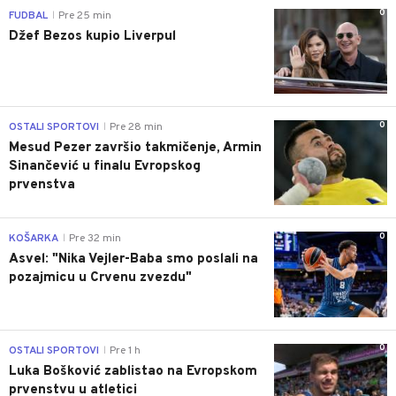
0
FUDBAL
Pre 25 min
|
Džef Bezos kupio Liverpul
0
OSTALI SPORTOVI
Pre 28 min
|
Mesud Pezer završio takmičenje, Armin
Sinančević u finalu Evropskog
prvenstva
0
KOŠARKA
Pre 32 min
|
Asvel: "Nika Vejler-Baba smo poslali na
pozajmicu u Crvenu zvezdu"
0
OSTALI SPORTOVI
Pre 1 h
|
Luka Bošković zablistao na Evropskom
prvenstvu u atletici