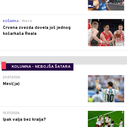
0
KOŠARKA
Pre 1 h
|
Crvena zvezda dovela još jednog
košarkaša Reala
KOLUMNA - NEBOJŠA ŠATARA
0
23.07.2026.
Mesi(ja)
2
15.07.2026.
Ipak valja bez kralja?