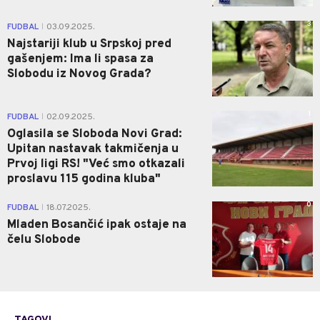
3
FUDBAL
03.09.2025.
|
Najstariji klub u Srpskoj pred
gašenjem: Ima li spasa za
Slobodu iz Novog Grada?
1
FUDBAL
02.09.2025.
|
Oglasila se Sloboda Novi Grad:
Upitan nastavak takmičenja u
Prvoj ligi RS! "Već smo otkazali
proslavu 115 godina kluba"
0
FUDBAL
18.07.2025.
|
Mladen Bosančić ipak ostaje na
čelu Slobode
TAGOVI