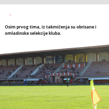
Bojan
AUTOR
1
Jakovljević
Osim prvog tima, iz takmičenja su obrisane i
omladinske selekcije kluba.