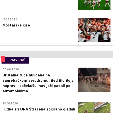
0
17.05.2026.
Mostarske kiše
NAVIJAČI
0
08.08.2026.
Brutalna tuča huligana na
zagrebačkom aerodromu! Bed Blu Bojsi
napravili sačekušu, navijači padali po
automobilima
0
24.07.2026.
Fudbaleri UNA Štrasena šokirano gledali