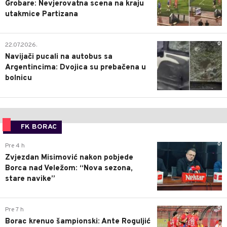
Grobare: Nevjerovatna scena na kraju
utakmice Partizana
0
22.07.2026.
Navijači pucali na autobus sa
Argentincima: Dvojica su prebačena u
bolnicu
FK BORAC
0
Pre 4 h
Zvjezdan Misimović nakon pobjede
Borca nad Veležom: “Nova sezona,
stare navike”
0
Pre 7 h
Borac krenuo šampionski: Ante Roguljić