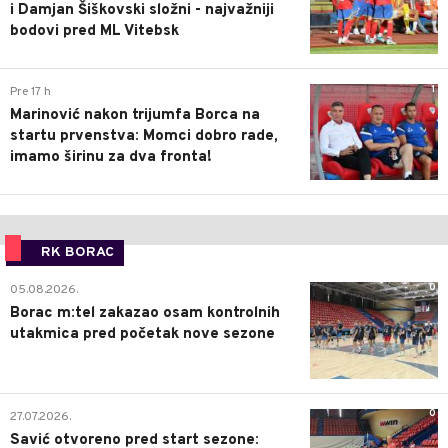
i Damjan Šiškovski složni - najvažniji
bodovi pred ML Vitebsk
1
Pre 17 h
Marinović nakon trijumfa Borca na
startu prvenstva: Momci dobro rade,
imamo širinu za dva fronta!
RK BORAC
0
05.08.2026.
Borac m:tel zakazao osam kontrolnih
utakmica pred početak nove sezone
0
27.07.2026.
Savić otvoreno pred start sezone: