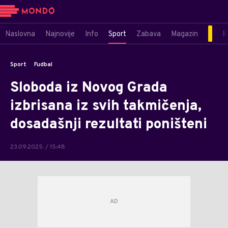
Naslovna
Najnovije
Info
Sport
Zabava
Magazin
M
Sport
Fudbal
Sloboda iz Novog Grada
izbrisana iz svih takmičenja,
dosadašnji rezultati poništeni
23.09.2025. / 15:48