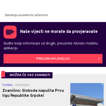
Sofascore
Standings provided by
Naše vijesti ne morate da provjeravate
Budite bolje informisani od drugih, preuzmite Mondo mobilnu
aplikaciju
PREUZMI APLIKACIJU
MOŽDA ĆE VAS ZANIMATI
0
FUDBAL
11.09.2025.
|
Zvanično: Sloboda napušta Prvu
ligu Republike Srpske!