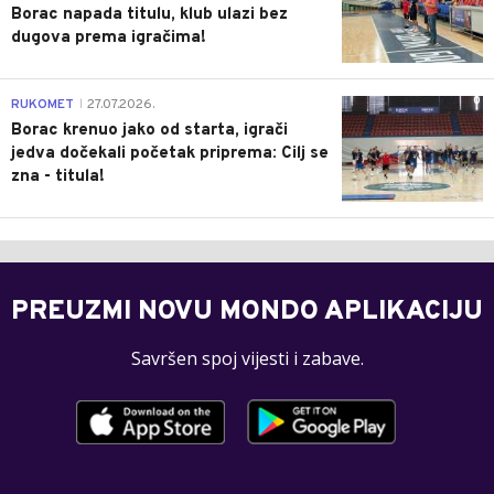
Borac napada titulu, klub ulazi bez
dugova prema igračima!
0
RUKOMET
27.07.2026.
|
Borac krenuo jako od starta, igrači
jedva dočekali početak priprema: Cilj se
zna - titula!
PREUZMI NOVU MONDO APLIKACIJU
Savršen spoj vijesti i zabave.