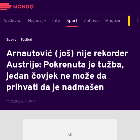
Naslovna
Najnovije
Info
Sport
Zabava
Magazin
M
Sport
Fudbal
Arnautović (još) nije rekorder
Austrije: Pokrenuta je tužba,
jedan čovjek ne može da
prihvati da je nadmašen
11.10.2025. / 09:17