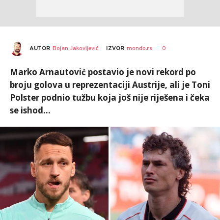
AUTOR
Bojan Jakovljević
0
IZVOR
mondo.rs
Marko Arnautović postavio je novi rekord po
broju golova u reprezentaciji Austrije, ali je Toni
Polster podnio tužbu koja još nije riješena i čeka
se ishod...