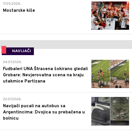
0
17.05.2026.
Mostarske kiše
NAVIJAČI
0
24.07.2026.
Fudbaleri UNA Štrasena šokirano gledali
Grobare: Nevjerovatna scena na kraju
utakmice Partizana
0
22.07.2026.
Navijači pucali na autobus sa
Argentincima: Dvojica su prebačena u
bolnicu