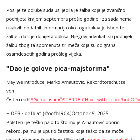
Poslije te odluke suda uslijedila je žalba koja je zvanično
podnijeta krajem septembra prošle godine i za sada nema
nikakvih dodatnih informacija oko toga kakav je ishod te
žalbe i da li je donijeta odluka. Njegovi advokati su podnijeli
žalbu zbog ta spomenuta tri meča koja su odigrana
osamdesetih godina prošlog vijeka.
"Dao je golove pica-majstorima"
May we introduce: Marko Arnautovic, Rekordtorschütze
von
Österreich!
#GemeinsamÖSTERREICH
pic.twitter.com/bobO
October 9, 2025
— ÖFB - oefb.at (@oefb1904)
Polsteru je teško palo to što mu je Arnautović oborio
rekord, pa mu je uputio čestitku koja teško da se može
nazvati pravom čestitkom. Više je bila
provokacija i pokušaj