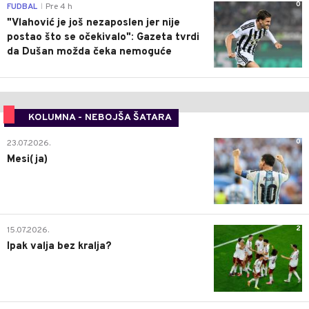
0
FUDBAL
Pre 4 h
|
"Vlahović je još nezaposlen jer nije
postao što se očekivalo": Gazeta tvrdi
da Dušan možda čeka nemoguće
KOLUMNA - NEBOJŠA ŠATARA
0
23.07.2026.
Mesi(ja)
2
15.07.2026.
Ipak valja bez kralja?