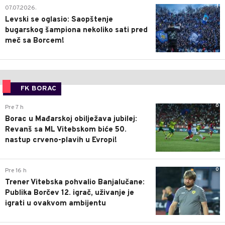
1
07.07.2026.
Levski se oglasio: Saopštenje
bugarskog šampiona nekoliko sati pred
meč sa Borcem!
FK BORAC
0
Pre 7 h
Borac u Mađarskoj obilježava jubilej:
Revanš sa ML Vitebskom biće 50.
nastup crveno-plavih u Evropi!
0
Pre 16 h
Trener Vitebska pohvalio Banjalučane:
Publika Borčev 12. igrač, uživanje je
igrati u ovakvom ambijentu