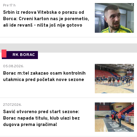
0
Pre 17 h
Srbin iz redova Vitebska o porazu od
Borca: Crveni karton nas je poremetio,
ali ide revanš - ništa još nije gotovo
RK BORAC
0
05.08.2026.
Borac m:tel zakazao osam kontrolnih
utakmica pred početak nove sezone
0
27.07.2026.
Savić otvoreno pred start sezone:
Borac napada titulu, klub ulazi bez
dugova prema igračima!