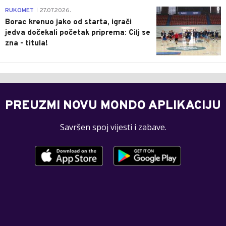
0
RUKOMET
27.07.2026.
|
Borac krenuo jako od starta, igrači
jedva dočekali početak priprema: Cilj se
zna - titula!
PREUZMI NOVU MONDO APLIKACIJU
Savršen spoj vijesti i zabave.