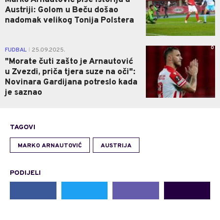
Marko Arnautović piše istoriju u
Austriji: Golom u Beču došao
nadomak velikog Tonija Polstera
0
FUDBAL
25.09.2025.
|
"Morate čuti zašto je Arnautović
u Zvezdi, priča tjera suze na oči":
Novinara Gardijana potreslo kada
je saznao
TAGOVI
MARKO ARNAUTOVIĆ
AUSTRIJA
PODIJELI