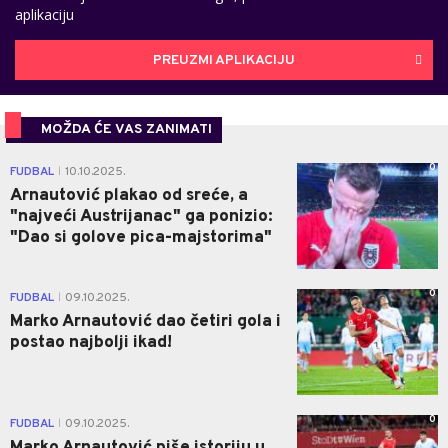
aplikaciju
PREUZMI APLIKACIJU
MOŽDA ĆE VAS ZANIMATI
0
FUDBAL
10.10.2025.
|
Arnautović plakao od sreće, a
"najveći Austrijanac" ga ponizio:
"Dao si golove pica-majstorima"
0
FUDBAL
09.10.2025.
|
Marko Arnautović dao četiri gola i
postao najbolji ikad!
0
FUDBAL
09.10.2025.
|