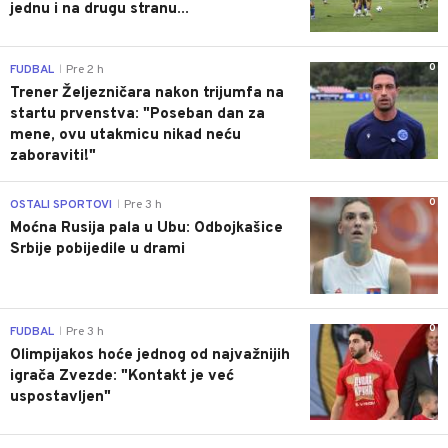
jednu i na drugu stranu...
0
FUDBAL
Pre 2 h
|
Trener Željezničara nakon trijumfa na
startu prvenstva: "Poseban dan za
mene, ovu utakmicu nikad neću
zaboraviti!"
0
OSTALI SPORTOVI
Pre 3 h
|
Moćna Rusija pala u Ubu: Odbojkašice
Srbije pobijedile u drami
0
FUDBAL
Pre 3 h
|
Olimpijakos hoće jednog od najvažnijih
igrača Zvezde: "Kontakt je već
uspostavljen"