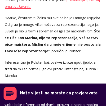
omalovažavanja.
"Marko, čestitam ti. Želim mu sve najbolje i mnogo uspjeha.
Odigrao je mnogo više mečeva za reprezentaciju nego ja,
uvijek je bio u formi i spreman da igra za nacionalni tim.
Što
se tiče San Marina, nije to reprezentacija, već sastav
pica-majstora. Mislim da u moje vrijeme nije postojala
tako loša reprezentacija
", poručio je Polster.
Interesantno je Polster baš ovakve izraze upotrijebio, a
traži da mu se priznaju golovi protiv Lihtenštajna, Tunisa i
Maroka.
Naše vijesti ne morate da provjeravate
Budite bolje informisani od drugih, preuzmite Mondo mobilnu