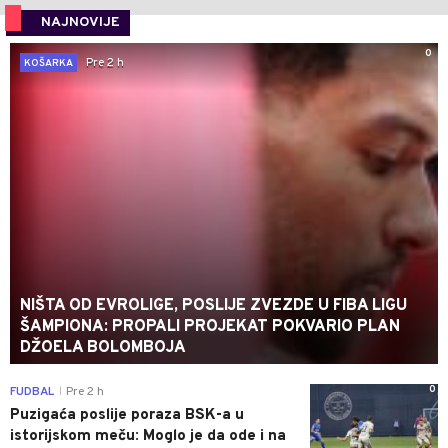
NAJNOVIJE
0
Pre 2 h
KOŠARKA
NIŠTA OD EVROLIGE, POSLIJE ZVEZDE U FIBA LIGU
ŠAMPIONA: PROPALI PROJEKAT POKVARIO PLAN
DŽOELA BOLOMBOJA
0
FUDBAL
Pre 2 h
|
Puzigaća poslije poraza BSK-a u
istorijskom meču: Moglo je da ode i na