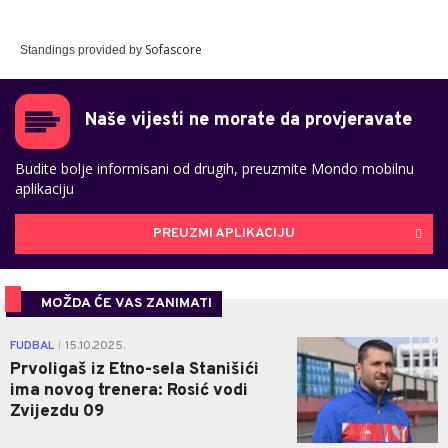
Sofascore
Standings provided by
Naše vijesti ne morate da provjeravate
Budite bolje informisani od drugih, preuzmite Mondo mobilnu
aplikaciju
PREUZMI APLIKACIJU
MOŽDA ĆE VAS ZANIMATI
0
FUDBAL
15.10.2025.
|
Prvoligaš iz Etno-sela Stanišići
ima novog trenera: Rosić vodi
Zvijezdu 09