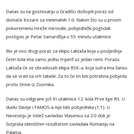
Danas su na gostovanju u Gradišci doživjeli poraz od
domaće Kozare sa minimalnih 1:0. Nakon što su u prvom
poluvremenu mreže mirovale, pobjednički pogodak
postigao je Petar Samardžija u 55. minutu utakmice.
Bio je ovo drugi poraz za ekipu Laktaša koja u posljednja
četiri kola ima samo jednu trijumf uz jedan remi. Porazu
Laktaša će se obradovati ekipa BSK-a, koja sutra ima šansu
da se vrati na vrh tabele. Za to će im biti potrebna pobjeda
protiv Drine iz Zvornika.
Danas su odigrane još tri utakmice 12. kola Prve lige RS. U
duelu Slavije i FAMOS-a nije bilo pobjednika (1:1). U
Nevesinju je Velež savladao Vlasenicu sa 2:0 dok je
Sutjeska identičnm rezultatom savladala Romaniju na
Palama.