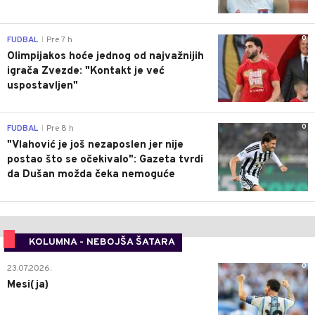
0
FUDBAL
Pre 7 h
|
Olimpijakos hoće jednog od najvažnijih
igrača Zvezde: "Kontakt je već
uspostavljen"
0
FUDBAL
Pre 8 h
|
"Vlahović je još nezaposlen jer nije
postao što se očekivalo": Gazeta tvrdi
da Dušan možda čeka nemoguće
KOLUMNA - NEBOJŠA ŠATARA
0
23.07.2026.
Mesi(ja)