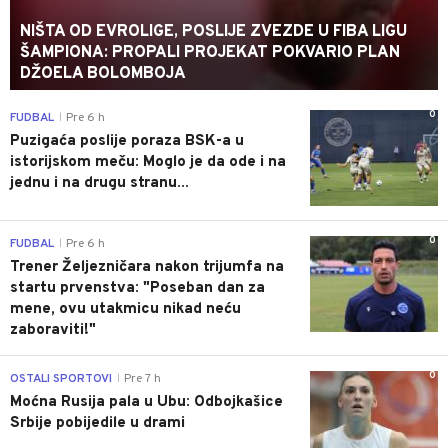
NIŠTA OD EVROLIGE, POSLIJE ZVEZDE U FIBA LIGU
ŠAMPIONA: PROPALI PROJEKAT POKVARIO PLAN
DŽOELA BOLOMBOJA
0
FUDBAL
Pre 6 h
|
Puzigaća poslije poraza BSK-a u
istorijskom meču: Moglo je da ode i na
jednu i na drugu stranu...
0
FUDBAL
Pre 6 h
|
Trener Željezničara nakon trijumfa na
startu prvenstva: "Poseban dan za
mene, ovu utakmicu nikad neću
zaboraviti!"
0
OSTALI SPORTOVI
Pre 7 h
|
Moćna Rusija pala u Ubu: Odbojkašice
Srbije pobijedile u drami