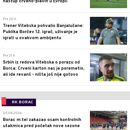
nastup crveno-plavih u Evropi!
0
Pre 20 h
Trener Vitebska pohvalio Banjalučane:
Publika Borčev 12. igrač, uživanje je
igrati u ovakvom ambijentu
0
Pre 21 h
Srbin iz redova Vitebska o porazu od
Borca: Crveni karton nas je poremetio,
ali ide revanš - ništa još nije gotovo
RK BORAC
0
05.08.2026.
Borac m:tel zakazao osam kontrolnih
utakmica pred početak nove sezone