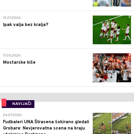
2
15.07.2026.
Ipak valja bez kralja?
0
17.05.2026.
Mostarske kiše
NAVIJAČI
0
24.07.2026.
Fudbaleri UNA Štrasena šokirano gledali
Grobare: Nevjerovatna scena na kraju