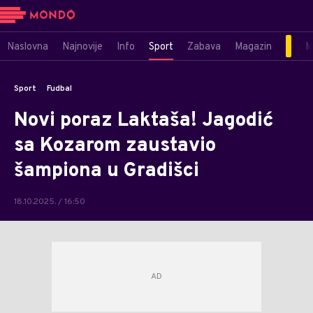
Naslovna
Najnovije
Info
Sport
Zabava
Magazin
M
Sport
Fudbal
Novi poraz Laktaša! Jagodić
sa Kozarom zaustavio
šampiona u Gradišci
18.10.2025. / 16:50