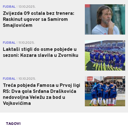
0
FUDBAL
13.10.2025.
|
Zvijezda 09 ostala bez trenera:
Raskinut ugovor sa Samirom
Smajlovićem
0
FUDBAL
11.10.2025.
|
Laktaši stigli do osme pobjede u
sezoni: Kozara slavila u Zvorniku
0
FUDBAL
10.10.2025.
|
Treća pobjeda Famosa u Prvoj ligi
RS: Dva gola Srđana Draškovića
nedovoljna Veležu za bod u
Vojkovićima
TAGOVI