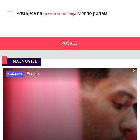
Pristajete na
Mondo portala.
pravila korišćenja
POŠALJI
NAJNOVIJE
0
Pre 6 h
KOŠARKA