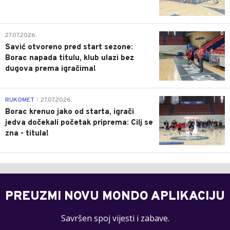
0
27.07.2026.
Savić otvoreno pred start sezone:
Borac napada titulu, klub ulazi bez
dugova prema igračima!
0
RUKOMET
27.07.2026.
|
Borac krenuo jako od starta, igrači
jedva dočekali početak priprema: Cilj se
zna - titula!
PREUZMI NOVU MONDO APLIKACIJU
Savršen spoj vijesti i zabave.