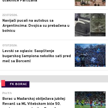
utakmice Partizana
0
22.07.2026.
Navijači pucali na autobus sa
Argentincima: Dvojica su prebačena u
bolnicu
1
07.07.2026.
Levski se oglasio: Saopštenje
bugarskog šampiona nekoliko sati pred
meč sa Borcem!
FK BORAC
0
Pre 11 h
Borac u Mađarskoj obilježava jubilej:
Revanš sa ML Vitebskom biće 50.