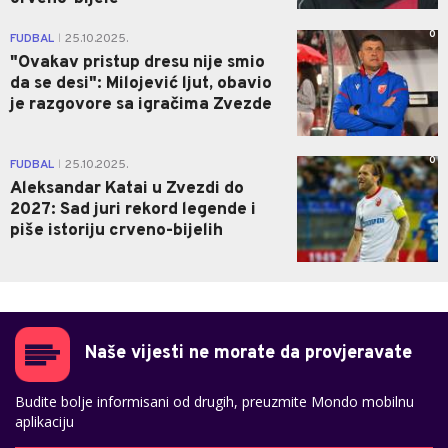
0
FUDBAL
25.10.2025.
|
"Ovakav pristup dresu nije smio
da se desi": Milojević ljut, obavio
je razgovore sa igračima Zvezde
0
FUDBAL
25.10.2025.
|
Aleksandar Katai u Zvezdi do
2027: Sad juri rekord legende i
piše istoriju crveno-bijelih
Naše vijesti ne morate da provjeravate
Budite bolje informisani od drugih, preuzmite Mondo mobilnu
aplikaciju