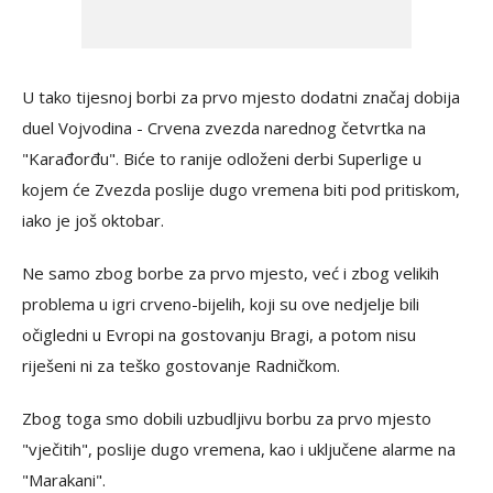
U tako tijesnoj borbi za prvo mjesto dodatni značaj dobija
duel Vojvodina - Crvena zvezda narednog četvrtka na
"Karađorđu". Biće to ranije odloženi derbi Superlige u
kojem će Zvezda poslije dugo vremena biti pod pritiskom,
iako je još oktobar.
Ne samo zbog borbe za prvo mjesto, već i zbog velikih
problema u igri crveno-bijelih, koji su ove nedjelje bili
očigledni u Evropi na gostovanju Bragi, a potom nisu
riješeni ni za teško gostovanje Radničkom.
Zbog toga smo dobili uzbudljivu borbu za prvo mjesto
"vječitih", poslije dugo vremena, kao i uključene alarme na
"Marakani".