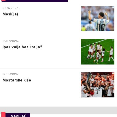
0
23.07.2026.
Mesi(ja)
2
15.07.2026.
Ipak valja bez kralja?
0
17.05.2026.
Mostarske kiše
NAVIJAČI