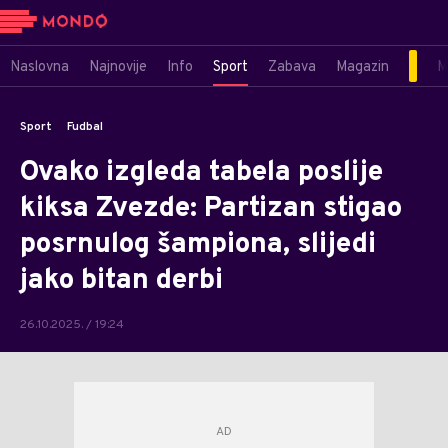
Naslovna
Najnovije
Info
Sport
Zabava
Magazin
M
Sport
Fudbal
Ovako izgleda tabela poslije
kiksa Zvezde: Partizan stigao
posrnulog šampiona, slijedi
jako bitan derbi
26.10.2025. / 19:24