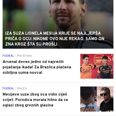
IZA SUZA LIONELA MESIJA KRIJE SE NAJLJEPŠA
PRIČA O OCU: NIKOME OVO NIJE REKAO, SAMO ON
ZNA KROZ ŠTA SU PROŠLI
0
FUDBAL
Pre 51 min
|
Arsenal doveo jedno od najvećih
pojačanja ikada! Za Brazilca plaćena
ozbiljna suma novca!
0
FUDBAL
Pre 2 h
|
Mesijeve suze zbog oca vidio cijeli
svijet: Porodica morala hitno da se
oglasi zbog groznih glasina