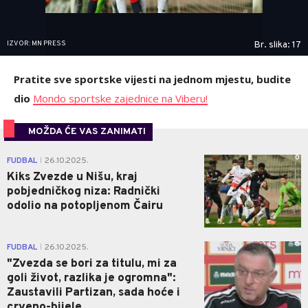
IZVOR: MN PRESS
Br. slika: 17
Pratite sve sportske vijesti na jednom mjestu, budite
dio
Mondo sportske zajednice na Viberu!
MOŽDA ĆE VAS ZANIMATI
0
FUDBAL
26.10.2025.
|
Kiks Zvezde u Nišu, kraj
pobjedničkog niza: Radnički
odolio na potopljenom Čairu
0
FUDBAL
26.10.2025.
|
"Zvezda se bori za titulu, mi za
goli život, razlika je ogromna":
Zaustavili Partizan, sada hoće i
crveno-bijele