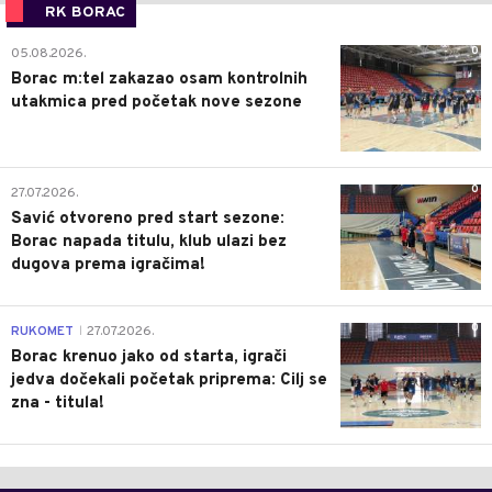
RK BORAC
0
05.08.2026.
Borac m:tel zakazao osam kontrolnih
utakmica pred početak nove sezone
0
27.07.2026.
Savić otvoreno pred start sezone:
Borac napada titulu, klub ulazi bez
dugova prema igračima!
0
RUKOMET
27.07.2026.
|
Borac krenuo jako od starta, igrači
jedva dočekali početak priprema: Cilj se
zna - titula!