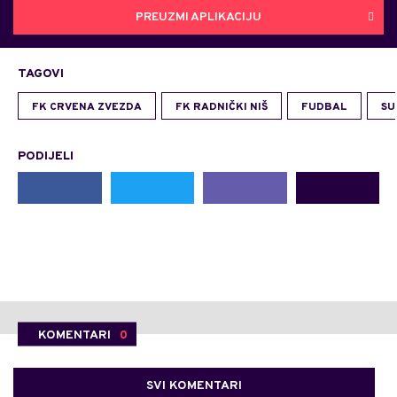
PREUZMI APLIKACIJU
TAGOVI
FK CRVENA ZVEZDA
FK RADNIČKI NIŠ
FUDBAL
SU
PODIJELI
KOMENTARI
0
SVI KOMENTARI