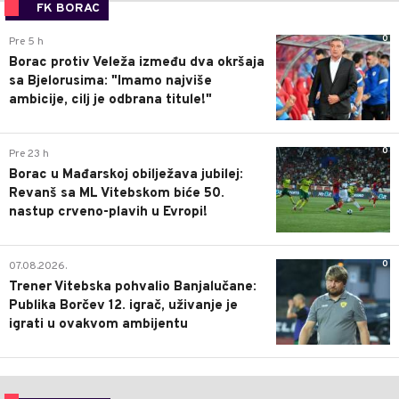
FK BORAC
0
Pre 5 h
Borac protiv Veleža između dva okršaja
sa Bjelorusima: "Imamo najviše
ambicije, cilj je odbrana titule!"
0
Pre 23 h
Borac u Mađarskoj obilježava jubilej:
Revanš sa ML Vitebskom biće 50.
nastup crveno-plavih u Evropi!
0
07.08.2026.
Trener Vitebska pohvalio Banjalučane:
Publika Borčev 12. igrač, uživanje je
igrati u ovakvom ambijentu