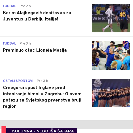
0
FUDBAL
Pre 2 h
|
Kerim Alajbegović debitovao za
Juventus u Derbiju Italije!
0
FUDBAL
Pre 3 h
|
Preminuo otac Lionela Mesija
0
OSTALI SPORTOVI
Pre 3 h
|
Crnogorci spustili glave pred
intoniranje himni u Zagrebu: O ovom
potezu sa Svjetskog prvenstva bruji
region
KOLUMNA - NEBOJŠA ŠATARA