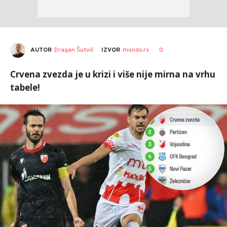
AUTOR
Dragan Šutvić
0
IZVOR
mondo.rs
Crvena zvezda je u krizi i više nije mirna na vrhu
tabele!