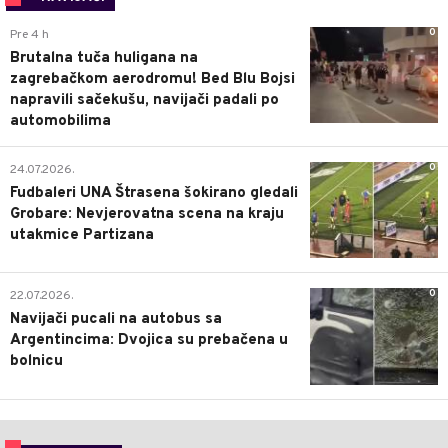
0
Pre 4 h
Brutalna tuča huligana na
zagrebačkom aerodromu! Bed Blu Bojsi
napravili sačekušu, navijači padali po
automobilima
0
24.07.2026.
Fudbaleri UNA Štrasena šokirano gledali
Grobare: Nevjerovatna scena na kraju
utakmice Partizana
0
22.07.2026.
Navijači pucali na autobus sa
Argentincima: Dvojica su prebačena u
bolnicu