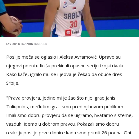
IZVOR: RTS/PRINTSCREEN
Poslije meča se oglasio i Aleksa Avramović. Upravo su
njegovi poeni u finišu prekinuli opasnu seriju trojki rivala.
Kako kaže, igralo mu se i jedva je čekao da obuče dres
Srbije.
"Prava provjera, jedino mi je žao što nije igrao Janis i
Toliupulos, međutim igrali smo pred njihovom publikom.
Imali smo dobru provjeru da se uigramo, hvatamo sisteme,
vazduh, idemo u dobrom pravcu. Pokazali smo dobru
reakciju poslije prve dionice kada smo primili 26 poena. Oni