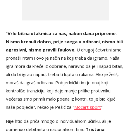
"
Vrlo bitna utakmica za nas, nakon dana pripreme.
Nismo krenuli dobro, prije svega u odbrani, nismo bili
agresivni, nismo pravili faulove.
U drugoj četvrtini smo
pronašli ritam i ovo je način na koji treba da igramo. Naša
igra mora da kreće iz odbrane, naravno da je i napad bitan,
ali da bi igrao napad, treba ti lopta u rukama. Ako je želiš,
moraš da igraš odbranu. Pobjednički tim je onaj koji
kontroliše tranziciju, koji daje manje prilike protivniku.
Večeras smo primili malo poena iz kontri, to je bio ključ
naše pobjede", rekao je Pešić za "
Mocart sport
".
Nije htio da priča mnogo o individualnom učinku, ali je
pomenuo debitanta u nacionalnom timu
Tristana