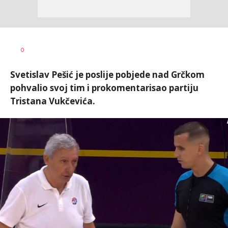
Bojan
AUTOR
0
Jakovljević
Svetislav Pešić je poslije pobjede nad Grčkom
pohvalio svoj tim i prokomentarisao partiju
Tristana Vukčevića.