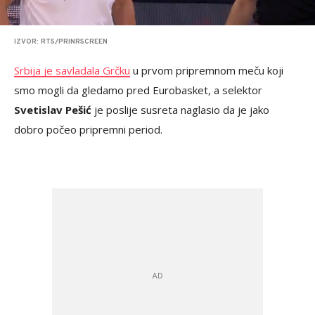
IZVOR: RTS/PRINRSCREEN
Srbija je savladala Grčku
u prvom pripremnom meču koji
smo mogli da gledamo pred Eurobasket, a selektor
Svetislav Pešić
je poslije susreta naglasio da je jako
dobro počeo pripremni period.