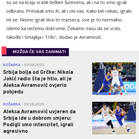
su se na kraju vratili teškim šutevima, ali i na to smo igrali
odbranu. Pritiskali smo ih, ali i oni nas. Kako bih rekao, igralo
mi se. Nismo igrali dva-tri mjeseca, sve je to normalno.
Idemo ka nečemu dobrome. Čekamo Vasu da se vrati,
takođe i Smajilija i Trifu", dodao je Avramović.
MOŽDA ĆE VAS ZANIMATI
0
KOŠARKA
09.08.2025.
|
Srbija bolja od Grčke: Nikola
Jokić radio šta je htio, ali je
Aleksa Avramović ovjerio
pobjedu
0
KOŠARKA
09.08.2025.
|
Aleksa Avramović uvjeren da
Srbija ide u dobrom smjeru:
Podigli smo intenzitet, igrali
agresivno