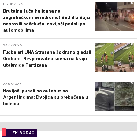
0
08.08.2026.
Brutalna tuča huligana na
zagrebačkom aerodromu! Bed Blu Bojsi
napravili sačekušu, navijači padali po
automobilima
0
24.07.2026.
Fudbaleri UNA Štrasena šokirano gledali
Grobare: Nevjerovatna scena na kraju
utakmice Partizana
0
22.07.2026.
Navijači pucali na autobus sa
Argentincima: Dvojica su prebačena u
bolnicu
FK BORAC