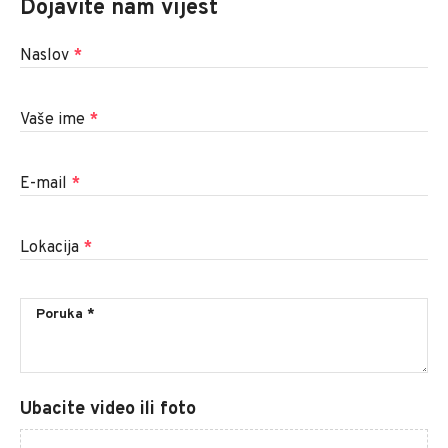
Dojavite nam vijest
Naslov
*
Vaše ime
*
E-mail
*
Lokacija
*
Ubacite video ili foto