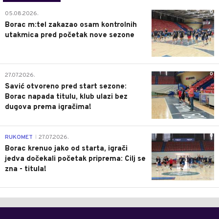
0
05.08.2026.
Borac m:tel zakazao osam kontrolnih
utakmica pred početak nove sezone
0
27.07.2026.
Savić otvoreno pred start sezone:
Borac napada titulu, klub ulazi bez
dugova prema igračima!
0
RUKOMET
27.07.2026.
|
Borac krenuo jako od starta, igrači
jedva dočekali početak priprema: Cilj se
zna - titula!