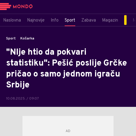
Naslovna
Najnovije
Info
Sport
Zabava
Magazin
M
Sport
Košarka
"NIje htio da pokvari
statistiku": Pešić poslije Grčke
pričao o samo jednom igraču
Srbije
10.08.2025. / 09:07