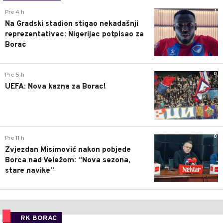
1
Pre 4 h
Na Gradski stadion stigao nekadašnji
reprezentativac: Nigerijac potpisao za
Borac
0
Pre 5 h
UEFA: Nova kazna za Borac!
0
Pre 11 h
Zvjezdan Misimović nakon pobjede
Borca nad Veležom: “Nova sezona,
stare navike”
RK BORAC