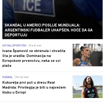
SKANDAL U AMERICI POSLIJE MUNDIJALA:
ARGENTINSKI FUDBALER UHAPŠEN, HOĆE DA GA
DEPORTUJU
0
OSTALI SPORTOVI
Pre 8 min
|
Ivana Španović se okrenula i shvatila
šta je uradila: Dominacija na
Evropskom prvenstvu, neka se svi
plaše
0
FUDBAL
Pre 12 min
|
Kukurelja prvi put u dresu Real
Madrida: Privilegija je biti u najvećem
klubu u Evropi