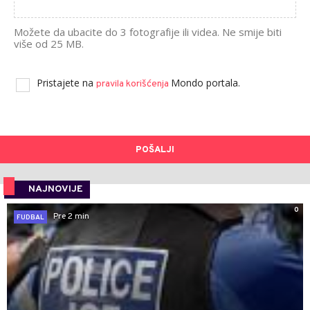
Možete da ubacite do 3 fotografije ili videa. Ne smije biti
više od 25 MB.
Pristajete na
Mondo portala.
pravila korišćenja
POŠALJI
NAJNOVIJE
0
Pre 2 min
FUDBAL