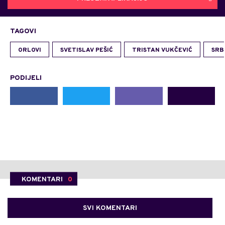
TAGOVI
ORLOVI
SVETISLAV PEŠIĆ
TRISTAN VUKČEVIĆ
SRB
PODIJELI
KOMENTARI
0
SVI KOMENTARI