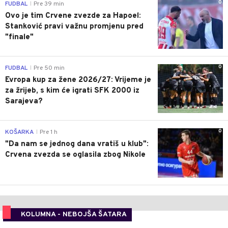
0
FUDBAL
Pre 39 min
|
Ovo je tim Crvene zvezde za Hapoel:
Stanković pravi važnu promjenu pred
"finale"
0
FUDBAL
Pre 50 min
|
Evropa kup za žene 2026/27: Vrijeme je
za žrijeb, s kim će igrati SFK 2000 iz
Sarajeva?
0
KOŠARKA
Pre 1 h
|
"Da nam se jednog dana vratiš u klub":
Crvena zvezda se oglasila zbog Nikole
KOLUMNA - NEBOJŠA ŠATARA