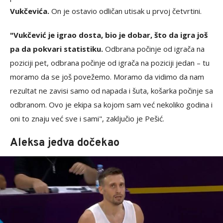
Vukčevića.
On je ostavio odličan utisak u prvoj četvrtini.
"Vukčević je igrao dosta, bio je dobar, što da igra još
pa da pokvari statistiku.
Odbrana počinje od igrača na
poziciji pet, odbrana počinje od igrača na poziciji jedan – tu
moramo da se još povežemo. Moramo da vidimo da nam
rezultat ne zavisi samo od napada i šuta, košarka počinje sa
odbranom. Ovo je ekipa sa kojom sam već nekoliko godina i
oni to znaju već sve i sami", zaključio je Pešić.
Aleksa jedva dočekao