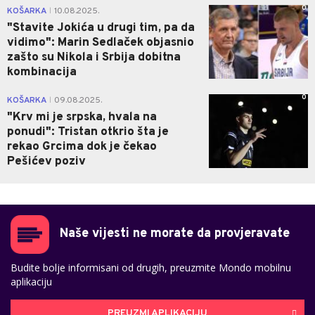
0
KOŠARKA
10.08.2025.
|
"Stavite Jokića u drugi tim, pa da
vidimo": Marin Sedlaček objasnio
zašto su Nikola i Srbija dobitna
kombinacija
0
KOŠARKA
09.08.2025.
|
"Krv mi je srpska, hvala na
ponudi": Tristan otkrio šta je
rekao Grcima dok je čekao
Pešićev poziv
Naše vijesti ne morate da provjeravate
Budite bolje informisani od drugih, preuzmite Mondo mobilnu
aplikaciju
PREUZMI APLIKACIJU