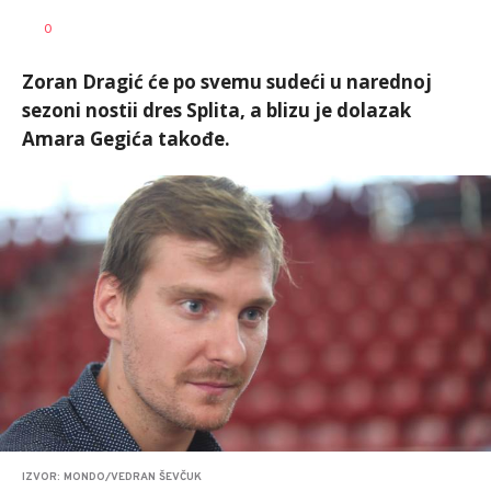
Nebojša
AUTOR
0
Šatara
Zoran Dragić će po svemu sudeći u narednoj
sezoni nostii dres Splita, a blizu je dolazak
Amara Gegića takođe.
IZVOR: MONDO/VEDRAN ŠEVČUK