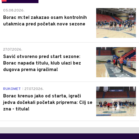
0
05.08.2026.
Borac m:tel zakazao osam kontrolnih
utakmica pred početak nove sezone
0
27.07.2026.
Savić otvoreno pred start sezone:
Borac napada titulu, klub ulazi bez
dugova prema igračima!
0
RUKOMET
27.07.2026.
|
Borac krenuo jako od starta, igrači
jedva dočekali početak priprema: Cilj se
zna - titula!