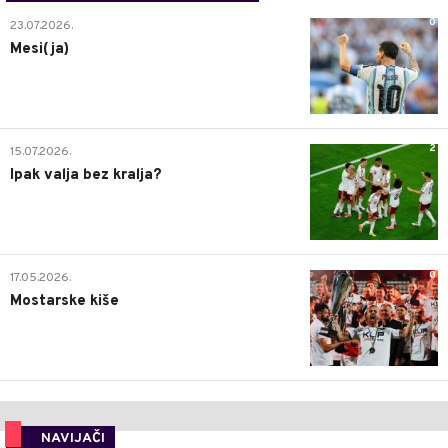
0
23.07.2026.
Mesi(ja)
2
15.07.2026.
Ipak valja bez kralja?
0
17.05.2026.
Mostarske kiše
NAVIJAČI