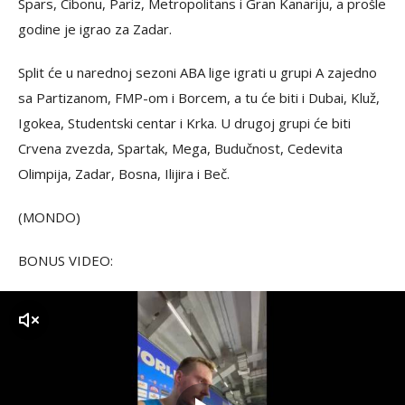
Spars, Cibonu, Pariz, Metropolitans i Gran Kanariju, a prošle
godine je igrao za Zadar.
Split će u narednoj sezoni ABA lige igrati u grupi A zajedno
sa Partizanom, FMP-om i Borcem, a tu će biti i Dubai, Kluž,
Igokea, Studentski centar i Krka. U drugoj grupi će biti
Crvena zvezda, Spartak, Mega, Budučnost, Cedevita
Olimpija, Zadar, Bosna, Ilijira i Beč.
(MONDO)
BONUS VIDEO:
zvuk