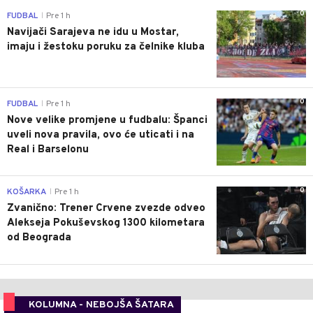
0
FUDBAL
Pre 1 h
|
Navijači Sarajeva ne idu u Mostar,
imaju i žestoku poruku za čelnike kluba
0
FUDBAL
Pre 1 h
|
Nove velike promjene u fudbalu: Španci
uveli nova pravila, ovo će uticati i na
Real i Barselonu
0
KOŠARKA
Pre 1 h
|
Zvanično: Trener Crvene zvezde odveo
Alekseja Pokuševskog 1300 kilometara
od Beograda
KOLUMNA - NEBOJŠA ŠATARA