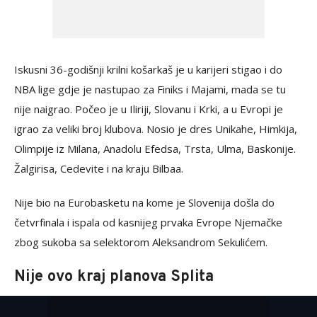
Iskusni 36-godišnji krilni košarkaš je u karijeri stigao i do
NBA lige gdje je nastupao za Finiks i Majami, mada se tu
nije naigrao. Počeo je u Iliriji, Slovanu i Krki, a u Evropi je
igrao za veliki broj klubova. Nosio je dres Unikahe, Himkija,
Olimpije iz Milana, Anadolu Efedsa, Trsta, Ulma, Baskonije.
Žalgirisa, Cedevite i na kraju Bilbaa.
Nije bio na Eurobasketu na kome je Slovenija došla do
četvrfinala i ispala od kasnijeg prvaka Evrope Njemačke
zbog sukoba sa selektorom Aleksandrom Sekulićem.
Nije ovo kraj planova Splita