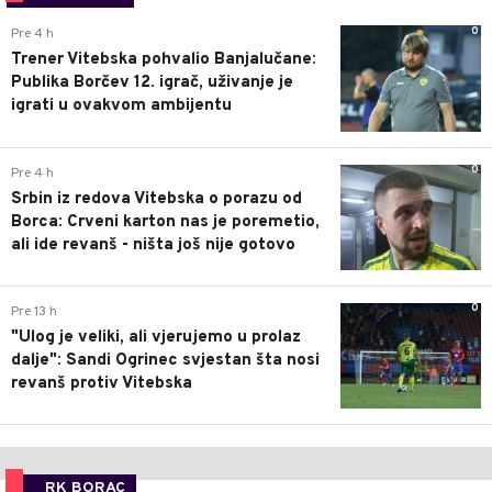
0
Pre 4 h
Trener Vitebska pohvalio Banjalučane:
Publika Borčev 12. igrač, uživanje je
igrati u ovakvom ambijentu
0
Pre 4 h
Srbin iz redova Vitebska o porazu od
Borca: Crveni karton nas je poremetio,
ali ide revanš - ništa još nije gotovo
0
Pre 13 h
"Ulog je veliki, ali vjerujemo u prolaz
dalje": Sandi Ogrinec svjestan šta nosi
revanš protiv Vitebska
RK BORAC