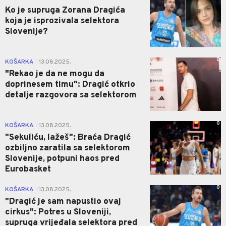
Ko je supruga Zorana Dragića
koja je isprozivala selektora
Slovenije?
0
KOŠARKA
13.08.2025.
|
"Rekao je da ne mogu da
doprinesem timu": Dragić otkrio
detalje razgovora sa selektorom
0
KOŠARKA
13.08.2025.
|
"Sekuliću, lažeš": Braća Dragić
ozbiljno zaratila sa selektorom
Slovenije, potpuni haos pred
Eurobasket
0
KOŠARKA
13.08.2025.
|
"Dragić je sam napustio ovaj
cirkus": Potres u Sloveniji,
supruga vrijeđala selektora pred