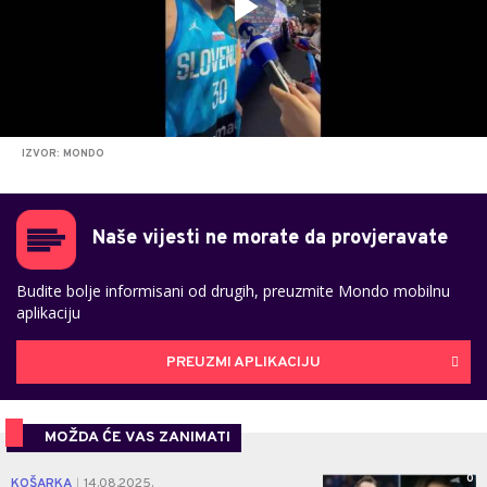
IZVOR: MONDO
Naše vijesti ne morate da provjeravate
Budite bolje informisani od drugih, preuzmite Mondo mobilnu
aplikaciju
PREUZMI APLIKACIJU
MOŽDA ĆE VAS ZANIMATI
0
KOŠARKA
14.08.2025.
|