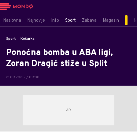
Naslovna
Najnovije
Info
Sport
Zabava
Magazin
M
Sport
Košarka
Ponoćna bomba u ABA ligi,
Zoran Dragić stiže u Split
21.09.2025. / 09:00