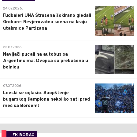
0
24.07.2026.
Fudbaleri UNA Štrasena šokirano gledali
Grobare: Nevjerovatna scena na kraju
utakmice Partizana
0
22.07.2026.
Navijači pucali na autobus sa
Argentincima: Dvojica su prebačena u
bolnicu
1
07.07.2026.
Levski se oglasio: Saopštenje
bugarskog šampiona nekoliko sati pred
meč sa Borcem!
FK BORAC