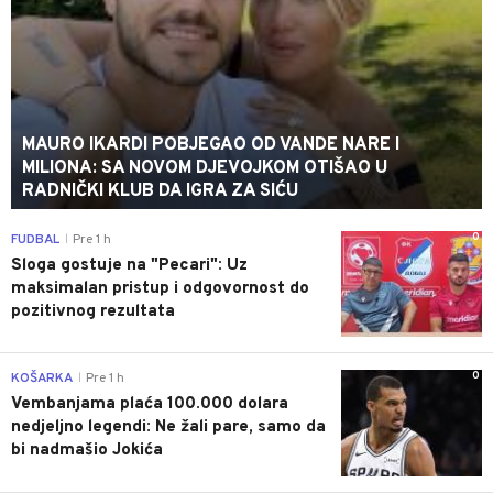
MAURO IKARDI POBJEGAO OD VANDE NARE I
MILIONA: SA NOVOM DJEVOJKOM OTIŠAO U
RADNIČKI KLUB DA IGRA ZA SIĆU
0
FUDBAL
Pre 1 h
|
Sloga gostuje na "Pecari": Uz
maksimalan pristup i odgovornost do
pozitivnog rezultata
0
KOŠARKA
Pre 1 h
|
Vembanjama plaća 100.000 dolara
nedjeljno legendi: Ne žali pare, samo da
bi nadmašio Jokića