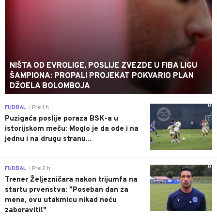
NIŠTA OD EVROLIGE, POSLIJE ZVEZDE U FIBA LIGU
ŠAMPIONA: PROPALI PROJEKAT POKVARIO PLAN
DŽOELA BOLOMBOJA
0
FUDBAL
Pre 1 h
|
Puzigaća poslije poraza BSK-a u
istorijskom meču: Moglo je da ode i na
jednu i na drugu stranu...
0
FUDBAL
Pre 2 h
|
Trener Željezničara nakon trijumfa na
startu prvenstva: "Poseban dan za
mene, ovu utakmicu nikad neću
zaboraviti!"