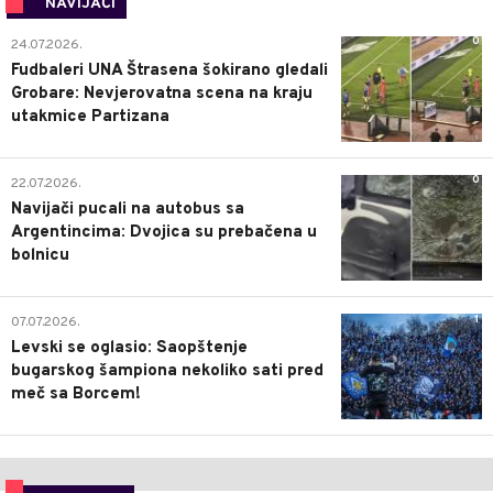
NAVIJAČI
0
24.07.2026.
Fudbaleri UNA Štrasena šokirano gledali
Grobare: Nevjerovatna scena na kraju
utakmice Partizana
0
22.07.2026.
Navijači pucali na autobus sa
Argentincima: Dvojica su prebačena u
bolnicu
1
07.07.2026.
Levski se oglasio: Saopštenje
bugarskog šampiona nekoliko sati pred
meč sa Borcem!