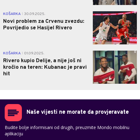
0
KOŠARKA
30.09.2025.
|
Novi problem za Crvenu zvezdu:
Povrijedio se Hasijel Rivero
0
KOŠARKA
01.09.2025.
|
Rivero kupio Delije, a nije još ni
kročio na teren: Kubanac je pravi
hit
Naše vijesti ne morate da provjeravate
Budite bolje informisani od drugih, preuzmite Mondo mobilnu
aplikaciju