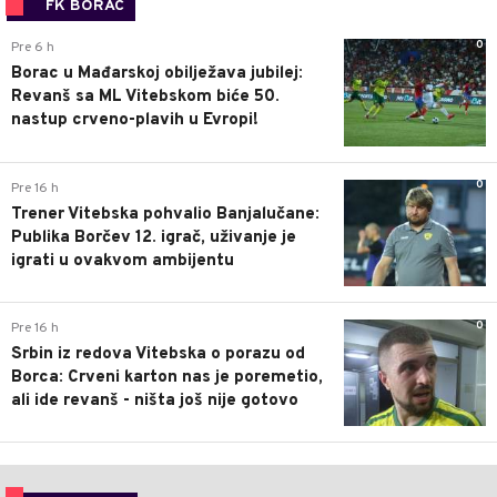
FK BORAC
0
Pre 6 h
Borac u Mađarskoj obilježava jubilej:
Revanš sa ML Vitebskom biće 50.
nastup crveno-plavih u Evropi!
0
Pre 16 h
Trener Vitebska pohvalio Banjalučane:
Publika Borčev 12. igrač, uživanje je
igrati u ovakvom ambijentu
0
Pre 16 h
Srbin iz redova Vitebska o porazu od
Borca: Crveni karton nas je poremetio,
ali ide revanš - ništa još nije gotovo