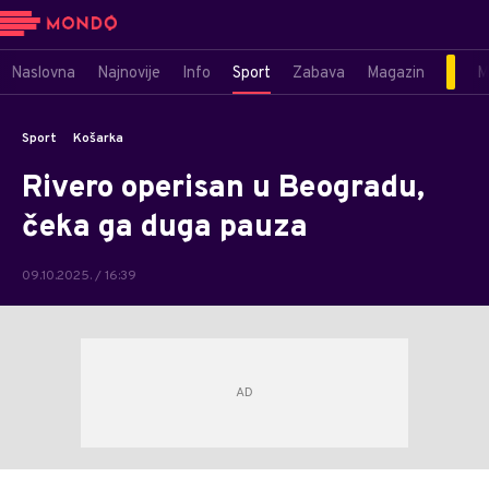
Naslovna
Najnovije
Info
Sport
Zabava
Magazin
M
Sport
Košarka
Rivero operisan u Beogradu,
čeka ga duga pauza
09.10.2025. / 16:39