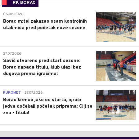
RK BORAC
0
05.08.2026.
Borac m:tel zakazao osam kontrolnih
utakmica pred početak nove sezone
0
27.07.2026.
Savić otvoreno pred start sezone:
Borac napada titulu, klub ulazi bez
dugova prema igračima!
0
RUKOMET
27.07.2026.
|
Borac krenuo jako od starta, igrači
jedva dočekali početak priprema: Cilj se
zna - titula!