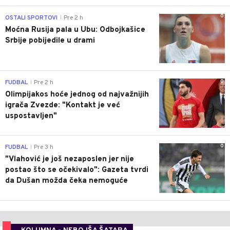
0
OSTALI SPORTOVI
Pre 2 h
|
Moćna Rusija pala u Ubu: Odbojkašice
Srbije pobijedile u drami
0
FUDBAL
Pre 2 h
|
Olimpijakos hoće jednog od najvažnijih
igrača Zvezde: "Kontakt je već
uspostavljen"
0
FUDBAL
Pre 3 h
|
"Vlahović je još nezaposlen jer nije
postao što se očekivalo": Gazeta tvrdi
da Dušan možda čeka nemoguće