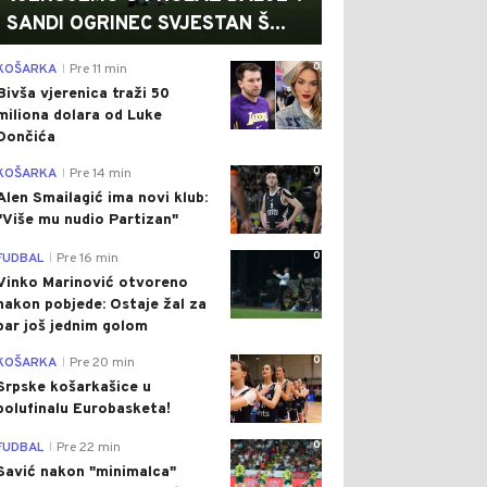
SANDI OGRINEC SVJESTAN Š...
0
KOŠARKA
Pre 11 min
|
Bivša vjerenica traži 50
miliona dolara od Luke
Dončića
0
KOŠARKA
Pre 14 min
|
Alen Smailagić ima novi klub:
"Više mu nudio Partizan"
0
FUDBAL
Pre 16 min
|
Vinko Marinović otvoreno
nakon pobjede: Ostaje žal za
bar još jednim golom
0
KOŠARKA
Pre 20 min
|
Srpske košarkašice u
polufinalu Eurobasketa!
0
FUDBAL
Pre 22 min
|
Savić nakon "minimalca"