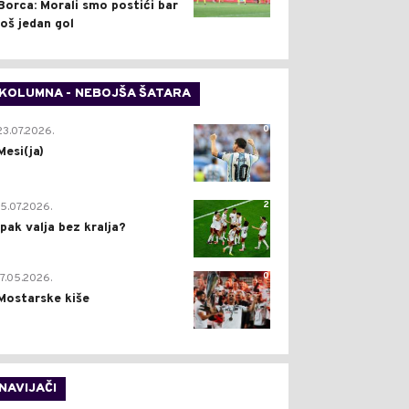
Borca: Morali smo postići bar
još jedan gol
KOLUMNA - NEBOJŠA ŠATARA
0
23.07.2026.
Mesi(ja)
2
15.07.2026.
Ipak valja bez kralja?
0
17.05.2026.
Mostarske kiše
NAVIJAČI