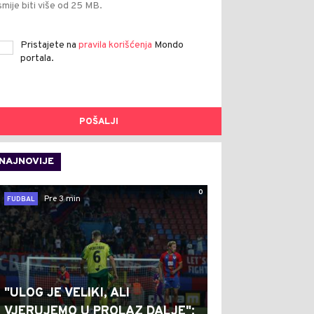
smije biti više od 25 MB.
Pristajete na
pravila korišćenja
Mondo
portala.
POŠALJI
NAJNOVIJE
0
Pre 3 min
FUDBAL
"ULOG JE VELIKI, ALI
VJERUJEMO U PROLAZ DALJE":