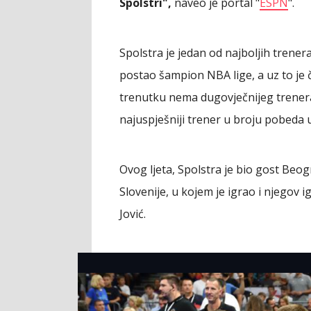
Spolstri",
naveo je portal "
ESPN
".
Spolstra je jedan od najboljih trenera
postao šampion NBA lige, a uz to je 
trenutku nema dugovječnijeg trenera 
najuspješniji trener u broju pobeda u
Ovog ljeta, Spolstra je bio gost Beog
Slovenije, u kojem je igrao i njegov i
Jović.