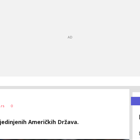
0
.rs
Sjedinjenih Američkih Država.