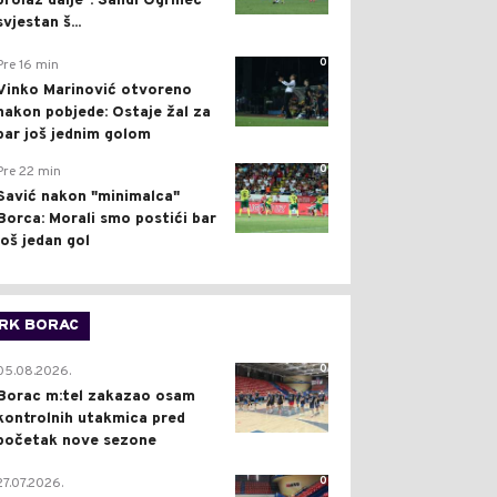
prolaz dalje": Sandi Ogrinec
svjestan š...
0
Pre 16 min
Vinko Marinović otvoreno
nakon pobjede: Ostaje žal za
bar još jednim golom
0
Pre 22 min
Savić nakon "minimalca"
Borca: Morali smo postići bar
još jedan gol
RK BORAC
0
05.08.2026.
Borac m:tel zakazao osam
kontrolnih utakmica pred
početak nove sezone
0
27.07.2026.