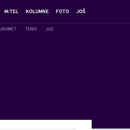
M:TEL
KOLUMNE
FOTO
JOŠ
UKOMET
TENIS
JOŠ