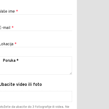
Vaše ime
*
E-mail
*
Lokacija
*
Ubacite video ili foto
Možete da ubacite do 3 fotografije ili videa. Ne