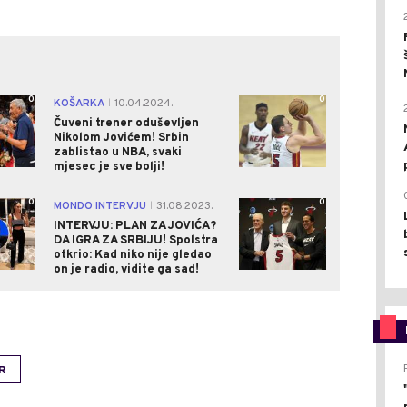
0
0
KOŠARKA
10.04.2024.
|
Čuveni trener oduševljen
Nikolom Jovićem! Srbin
zablistao u NBA, svaki
mjesec je sve bolji!
0
0
MONDO INTERVJU
31.08.2023.
|
INTERVJU: PLAN ZA JOVIĆA?
DA IGRA ZA SRBIJU! Spolstra
otkrio: Kad niko nije gledao
on je radio, vidite ga sad!
R