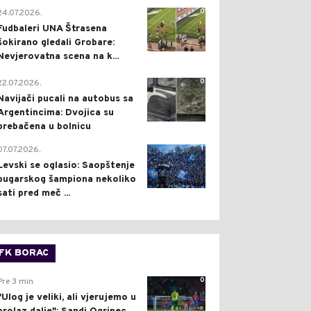
0
24.07.2026.
Fudbaleri UNA Štrasena
šokirano gledali Grobare:
Nevjerovatna scena na k...
0
22.07.2026.
Navijači pucali na autobus sa
Argentincima: Dvojica su
prebačena u bolnicu
1
07.07.2026.
Levski se oglasio: Saopštenje
bugarskog šampiona nekoliko
sati pred meč ...
FK BORAC
0
Pre 3 min
"Ulog je veliki, ali vjerujemo u