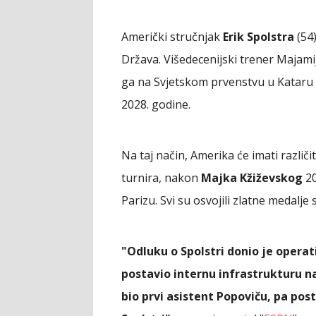
Američki stručnjak
Erik Spolstra
(54)
Država. Višedecenijski trener Majamij
ga na Svjetskom prvenstvu u Kataru 
2028. godine.
Na taj način, Amerika će imati različ
turnira, nakon
Majka Kžiževskog
2
Parizu. Svi su osvojili zlatne medalje
"Odluku o Spolstri donio je operati
postavio internu infrastrukturu na
bio prvi asistent Popoviču, pa post