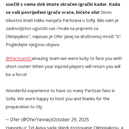
suočili s vama dok imate skraćen igrački kadar. Kada
se vaši povrijeđeni igrače vrate, bićete sila!
Divno
iskustvo imati toliko navijača Partizana u Sofiji. Bilo nam je
zadovoljstvo ugostiti vas i hvala na pripremi za
Olimpijakos", napisao je Ofer Janaj na društvenoj mreži "X".
Pogledajte njegovu objavu:
@PartizanBC
amazing team we were lucky to face you with
short roster! When your injured players will return you will
be a force!
Wonderful experience to have so many Partizan fans in
Sofia. We were happy to host you and thanks for the
preparation to Oly
October 29, 2025
— Ofer (@OferYannay)
Hapoelu iz Tel Aviva sada slijedi gostovanje Olimpijakosu, a