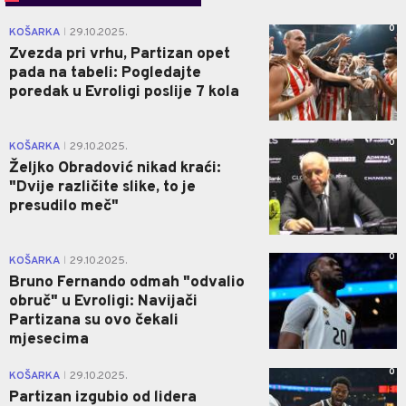
0
KOŠARKA
29.10.2025.
|
Zvezda pri vrhu, Partizan opet
pada na tabeli: Pogledajte
poredak u Evroligi poslije 7 kola
0
KOŠARKA
29.10.2025.
|
Željko Obradović nikad kraći:
"Dvije različite slike, to je
presudilo meč"
0
KOŠARKA
29.10.2025.
|
Bruno Fernando odmah "odvalio
obruč" u Evroligi: Navijači
Partizana su ovo čekali
mjesecima
0
KOŠARKA
29.10.2025.
|
Partizan izgubio od lidera