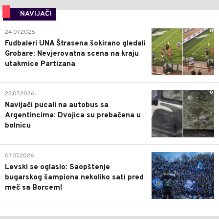
NAVIJAČI
0
24.07.2026.
Fudbaleri UNA Štrasena šokirano gledali
Grobare: Nevjerovatna scena na kraju
utakmice Partizana
0
22.07.2026.
Navijači pucali na autobus sa
Argentincima: Dvojica su prebačena u
bolnicu
1
07.07.2026.
Levski se oglasio: Saopštenje
bugarskog šampiona nekoliko sati pred
meč sa Borcem!