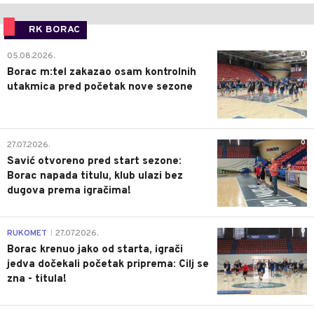
RK BORAC
0
05.08.2026.
Borac m:tel zakazao osam kontrolnih
utakmica pred početak nove sezone
0
27.07.2026.
Savić otvoreno pred start sezone:
Borac napada titulu, klub ulazi bez
dugova prema igračima!
0
RUKOMET
27.07.2026.
|
Borac krenuo jako od starta, igrači
jedva dočekali početak priprema: Cilj se
zna - titula!