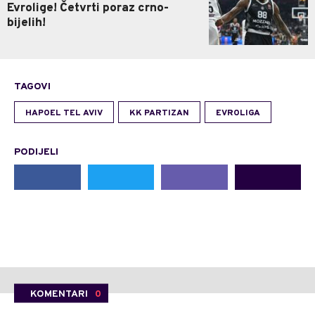
Evrolige! Četvrti poraz crno-
bijelih!
TAGOVI
HAPOEL TEL AVIV
KK PARTIZAN
EVROLIGA
PODIJELI
KOMENTARI
0