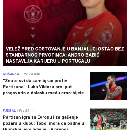
VELEŽ PRED GOSTOVANJE U BANJALUCI OSTAO BEZ
STANDARNOG PRVOTIMCA: ANDRO BABIĆ
NASTAVLJA KARIJERU U PORTUGALU
0
KOŠARKA
Pre 24 min
|
"Znate svi da sam igrao protiv
Partizana": Luka Vildoza prvi put
progovorio o dolasku među crno-bijele
0
FUDBAL
Pre 29 min
|
Partizan igra za Evropu i za gašenje
požara u klubu: Tobol mora da padne u
Humskoj, evo gdje je TV prenos