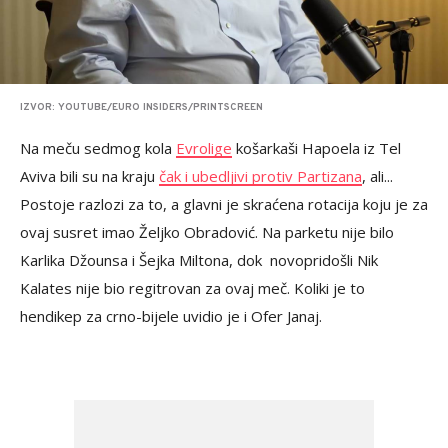
IZVOR: YOUTUBE/EURO INSIDERS/PRINTSCREEN
Na meču sedmog kola
Evrolige
košarkaši Hapoela iz Tel
Aviva bili su na kraju
čak i ubedljivi protiv Partizana
, ali...
Postoje razlozi za to, a glavni je skraćena rotacija koju je za
ovaj susret imao Željko Obradović. Na parketu nije bilo
Karlika Džounsa i Šejka Miltona, dok novopridošli Nik
Kalates nije bio regitrovan za ovaj meč. Koliki je to
hendikep za crno-bijele uvidio je i Ofer Janaj.