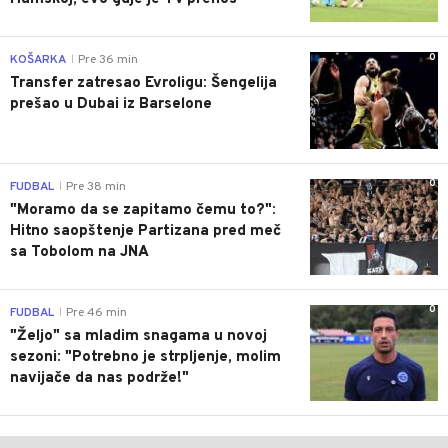
0
KOŠARKA
Pre 36 min
|
Transfer zatresao Evroligu: Šengelija
prešao u Dubai iz Barselone
0
FUDBAL
Pre 38 min
|
"Moramo da se zapitamo čemu to?":
Hitno saopštenje Partizana pred meč
sa Tobolom na JNA
0
FUDBAL
Pre 46 min
|
"Željo" sa mladim snagama u novoj
sezoni: "Potrebno je strpljenje, molim
navijače da nas podrže!"