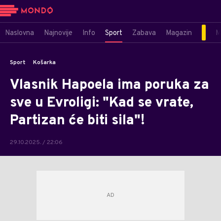
Naslovna
Najnovije
Info
Sport
Zabava
Magazin
M
Sport
Košarka
Vlasnik Hapoela ima poruka za
sve u Evroligi: "Kad se vrate,
Partizan će biti sila"!
29.10.2025. / 22:06