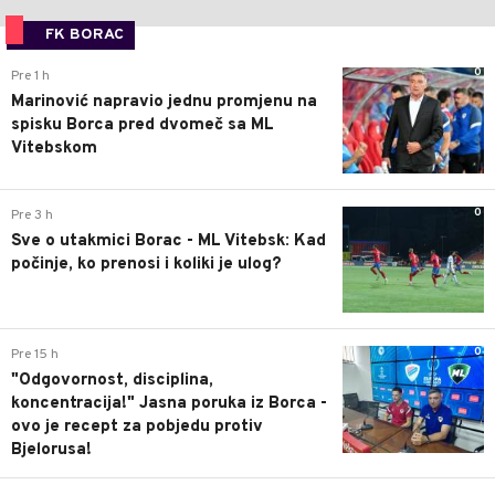
FK BORAC
0
Pre 1 h
Marinović napravio jednu promjenu na
spisku Borca pred dvomeč sa ML
Vitebskom
0
Pre 3 h
Sve o utakmici Borac - ML Vitebsk: Kad
počinje, ko prenosi i koliki je ulog?
0
Pre 15 h
"Odgovornost, disciplina,
koncentracija!" Jasna poruka iz Borca -
ovo je recept za pobjedu protiv
Bjelorusa!