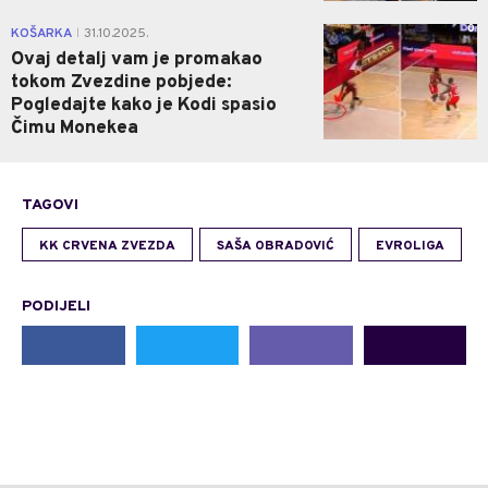
0
KOŠARKA
31.10.2025.
|
Ovaj detalj vam je promakao
tokom Zvezdine pobjede:
Pogledajte kako je Kodi spasio
Čimu Monekea
TAGOVI
KK CRVENA ZVEZDA
SAŠA OBRADOVIĆ
EVROLIGA
PODIJELI