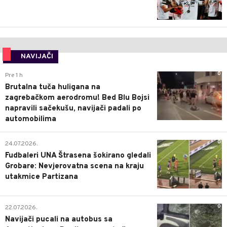
NAVIJAČI
0
Pre 1 h
Brutalna tuča huligana na
zagrebačkom aerodromu! Bed Blu Bojsi
napravili sačekušu, navijači padali po
automobilima
0
24.07.2026.
Fudbaleri UNA Štrasena šokirano gledali
Grobare: Nevjerovatna scena na kraju
utakmice Partizana
0
22.07.2026.
Navijači pucali na autobus sa