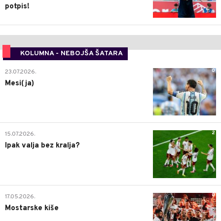
potpis!
KOLUMNA - NEBOJŠA ŠATARA
0
23.07.2026.
Mesi(ja)
2
15.07.2026.
Ipak valja bez kralja?
0
17.05.2026.
Mostarske kiše