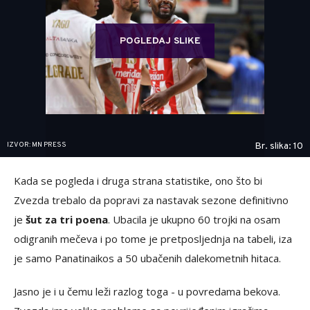
POGLEDAJ SLIKE
IZVOR: MN PRESS
Br. slika: 10
Kada se pogleda i druga strana statistike, ono što bi
Zvezda trebalo da popravi za nastavak sezone definitivno
je
šut za tri poena
. Ubacila je ukupno 60 trojki na osam
odigranih mečeva i po tome je pretposljednja na tabeli, iza
je samo Panatinaikos a 50 ubačenih dalekometnih hitaca.
Jasno je i u čemu leži razlog toga - u povredama bekova.