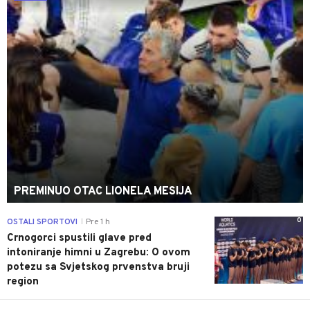
PREMINUO OTAC LIONELA MESIJA
0
OSTALI SPORTOVI
Pre 1 h
|
Crnogorci spustili glave pred
intoniranje himni u Zagrebu: O ovom
potezu sa Svjetskog prvenstva bruji
region