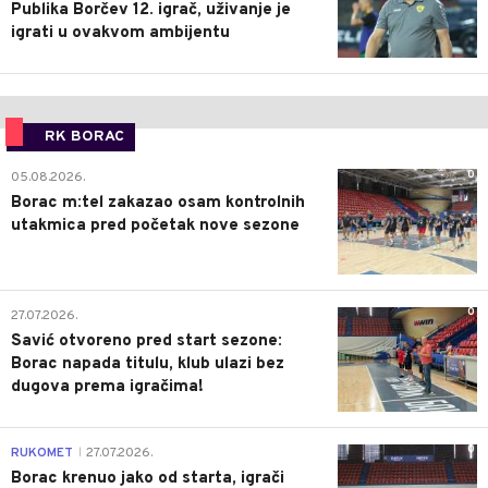
Publika Borčev 12. igrač, uživanje je
igrati u ovakvom ambijentu
RK BORAC
0
05.08.2026.
Borac m:tel zakazao osam kontrolnih
utakmica pred početak nove sezone
0
27.07.2026.
Savić otvoreno pred start sezone:
Borac napada titulu, klub ulazi bez
dugova prema igračima!
0
RUKOMET
27.07.2026.
|
Borac krenuo jako od starta, igrači