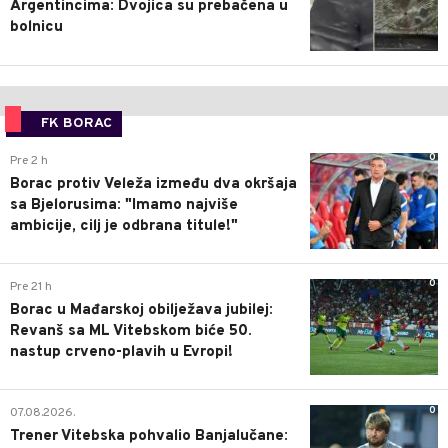
Argentincima: Dvojica su prebačena u
bolnicu
FK BORAC
0
Pre 2 h
Borac protiv Veleža između dva okršaja
sa Bjelorusima: "Imamo najviše
ambicije, cilj je odbrana titule!"
0
Pre 21 h
Borac u Mađarskoj obilježava jubilej:
Revanš sa ML Vitebskom biće 50.
nastup crveno-plavih u Evropi!
0
07.08.2026.
Trener Vitebska pohvalio Banjalučane: