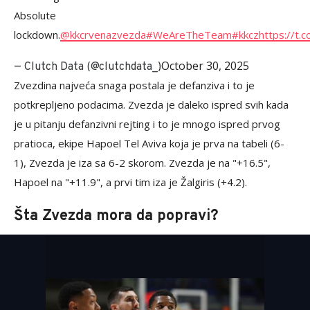
Absolute
lockdown.
@kkcrvenazvezda
#WeAreTheTeam
#kkcz
https://t
October 30, 2025
— Clutch Data (@clutchdata_)
Zvezdina najveća snaga postala je defanziva i to je
potkrepljeno podacima. Zvezda je daleko ispred svih kada
je u pitanju defanzivni rejting i to je mnogo ispred prvog
pratioca, ekipe Hapoel Tel Aviva koja je prva na tabeli (6-
1), Zvezda je iza sa 6-2 skorom. Zvezda je na "+16.5",
Hapoel na "+11.9", a prvi tim iza je Žalgiris (+4.2).
Šta Zvezda mora da popravi?