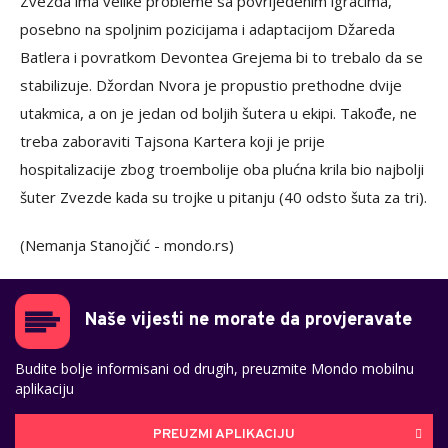
Zvezda ima velike probleme sa povrijeđenim igračima,
posebno na spoljnim pozicijama i adaptacijom Džareda
Batlera i povratkom Devontea Grejema bi to trebalo da se
stabilizuje. Džordan Nvora je propustio prethodne dvije
utakmica, a on je jedan od boljih šutera u ekipi. Takođe, ne
treba zaboraviti Tajsona Kartera koji je prije
hospitalizacije zbog troembolije oba plućna krila bio najbolji
šuter Zvezde kada su trojke u pitanju (40 odsto šuta za tri).
(Nemanja Stanojčić - mondo.rs)
Naše vijesti ne morate da provjeravate
Budite bolje informisani od drugih, preuzmite Mondo mobilnu
aplikaciju
PREUZMI APLIKACIJU