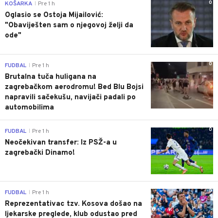
0
KOŠARKA
Pre 1 h
|
Oglasio se Ostoja Mijailović:
"Obaviješten sam o njegovoj želji da
ode"
0
FUDBAL
Pre 1 h
|
Brutalna tuča huligana na
zagrebačkom aerodromu! Bed Blu Bojsi
napravili sačekušu, navijači padali po
automobilima
0
FUDBAL
Pre 1 h
|
Neočekivan transfer: Iz PSŽ-a u
zagrebački Dinamo!
0
FUDBAL
Pre 1 h
|
Reprezentativac tzv. Kosova došao na
ljekarske preglede, klub odustao pred