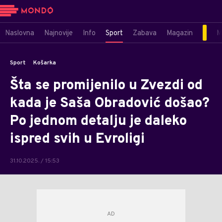
Naslovna
Najnovije
Info
Sport
Zabava
Magazin
M
Sport
Košarka
Šta se promijenilo u Zvezdi od
kada je Saša Obradović došao?
Po jednom detalju je daleko
ispred svih u Evroligi
31.10.2025. / 15:53