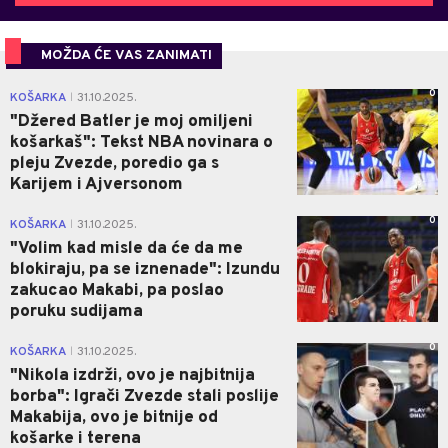
MOŽDA ĆE VAS ZANIMATI
0
KOŠARKA
31.10.2025.
|
"Džered Batler je moj omiljeni
košarkaš": Tekst NBA novinara o
pleju Zvezde, poredio ga s
Karijem i Ajversonom
0
KOŠARKA
31.10.2025.
|
"Volim kad misle da će da me
blokiraju, pa se iznenade": Izundu
zakucao Makabi, pa poslao
poruku sudijama
0
KOŠARKA
31.10.2025.
|
"Nikola izdrži, ovo je najbitnija
borba": Igrači Zvezde stali poslije
Makabija, ovo je bitnije od
košarke i terena