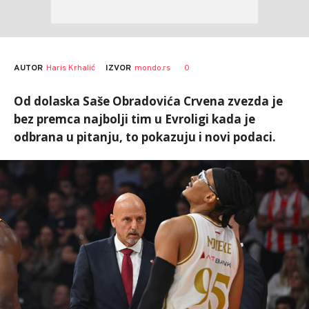
AUTOR
Haris Krhalić
0
IZVOR
mondo.rs
Od dolaska Saše Obradovića Crvena zvezda je
bez premca najbolji tim u Evroligi kada je
odbrana u pitanju, to pokazuju i novi podaci.