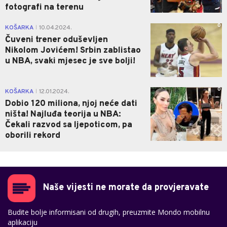
fotografi na terenu
0
KOŠARKA
10.04.2024.
|
Čuveni trener oduševljen
Nikolom Jovićem! Srbin zablistao
u NBA, svaki mjesec je sve bolji!
0
KOŠARKA
12.01.2024.
|
Dobio 120 miliona, njoj neće dati
ništa! Najluđa teorija u NBA:
Čekali razvod sa ljepoticom, pa
oborili rekord
Naše vijesti ne morate da provjeravate
Budite bolje informisani od drugih, preuzmite Mondo mobilnu
aplikaciju