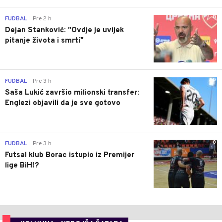
0
FUDBAL
Pre 2 h
|
Dejan Stanković: "Ovdje je uvijek
pitanje života i smrti"
0
FUDBAL
Pre 3 h
|
Saša Lukić završio milionski transfer:
Englezi objavili da je sve gotovo
0
FUDBAL
Pre 3 h
|
Futsal klub Borac istupio iz Premijer
lige BiH!?