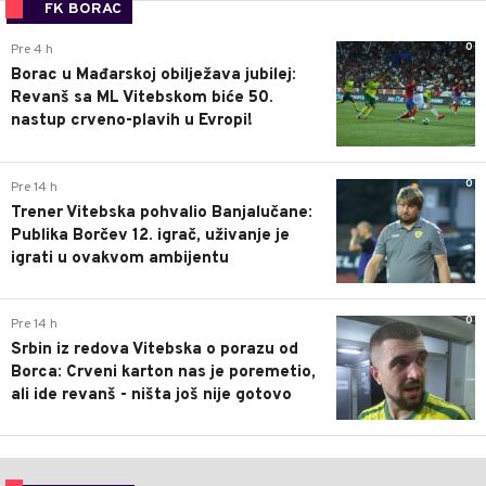
FK BORAC
0
Pre 4 h
Borac u Mađarskoj obilježava jubilej:
Revanš sa ML Vitebskom biće 50.
nastup crveno-plavih u Evropi!
0
Pre 14 h
Trener Vitebska pohvalio Banjalučane:
Publika Borčev 12. igrač, uživanje je
igrati u ovakvom ambijentu
0
Pre 14 h
Srbin iz redova Vitebska o porazu od
Borca: Crveni karton nas je poremetio,
ali ide revanš - ništa još nije gotovo