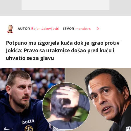
AUTOR
Bojan Jakovljević
0
IZVOR
mondo.rs
Potpuno mu izgorjela kuća dok je igrao protiv
Jokića: Pravo sa utakmice došao pred kuću i
uhvatio se za glavu