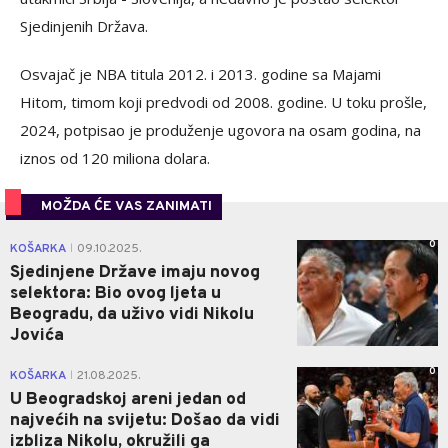
Sjedinjenih Država.
Osvajač je NBA titula 2012. i 2013. godine sa Majami
Hitom, timom koji predvodi od 2008. godine. U toku prošle,
2024, potpisao je produženje ugovora na osam godina, na
iznos od 120 miliona dolara.
MOŽDA ĆE VAS ZANIMATI
0
KOŠARKA
09.10.2025.
|
Sjedinjene Države imaju novog
selektora: Bio ovog ljeta u
Beogradu, da uživo vidi Nikolu
Jovića
0
KOŠARKA
21.08.2025.
|
U Beogradskoj areni jedan od
najvećih na svijetu: Došao da vidi
izbliza Nikolu, okružili ga