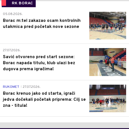
RK BORAC
0
05.08.2026.
Borac m:tel zakazao osam kontrolnih
utakmica pred početak nove sezone
0
27.07.2026.
Savić otvoreno pred start sezone:
Borac napada titulu, klub ulazi bez
dugova prema igračima!
0
RUKOMET
27.07.2026.
|
Borac krenuo jako od starta, igrači
jedva dočekali početak priprema: Cilj se
zna - titula!