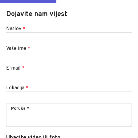
Dojavite nam vijest
Naslov
*
Vaše ime
*
E-mail
*
Lokacija
*
Ubacite video ili foto