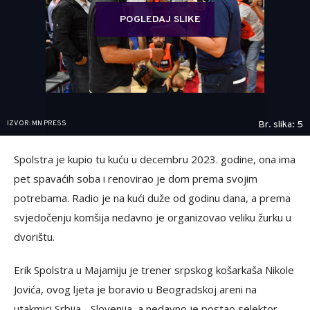
POGLEDAJ SLIKE
IZVOR: MN PRESS
Br. slika: 5
Spolstra je kupio tu kuću u decembru 2023. godine, ona ima
pet spavaćih soba i renovirao je dom prema svojim
potrebama. Radio je na kući duže od godinu dana, a prema
svjedočenju komšija nedavno je organizovao veliku žurku u
dvorištu.
Erik Spolstra u Majamiju je trener srpskog košarkaša Nikole
Jovića, ovog ljeta je boravio u Beogradskoj areni na
utakmici Srbija - Slovenija, a nedavno je postao selektor