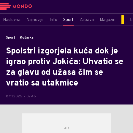
Naslovna
Najnovije
Info
Sport
Zabava
Magazin
M
Sport
Košarka
Spolstri izgorjela kuća dok je
igrao protiv Jokića: Uhvatio se
za glavu od užasa čim se
vratio sa utakmice
07.11.2025. / 07:45