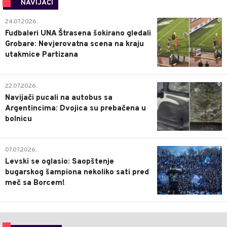
NAVIJAČI
0
24.07.2026.
Fudbaleri UNA Štrasena šokirano gledali
Grobare: Nevjerovatna scena na kraju
utakmice Partizana
0
22.07.2026.
Navijači pucali na autobus sa
Argentincima: Dvojica su prebačena u
bolnicu
1
07.07.2026.
Levski se oglasio: Saopštenje
bugarskog šampiona nekoliko sati pred
meč sa Borcem!