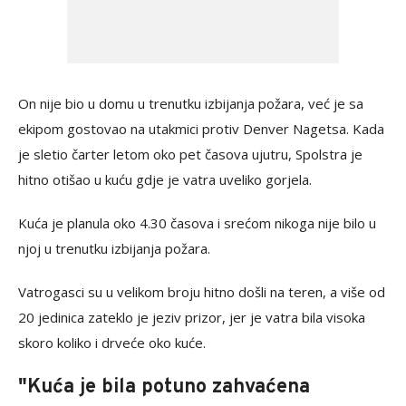
On nije bio u domu u trenutku izbijanja požara, već je sa
ekipom gostovao na utakmici protiv Denver Nagetsa. Kada
je sletio čarter letom oko pet časova ujutru, Spolstra je
hitno otišao u kuću gdje je vatra uveliko gorjela.
Kuća je planula oko 4.30 časova i srećom nikoga nije bilo u
njoj u trenutku izbijanja požara.
Vatrogasci su u velikom broju hitno došli na teren, a više od
20 jedinica zateklo je jeziv prizor, jer je vatra bila visoka
skoro koliko i drveće oko kuće.
"Kuća je bila potuno zahvaćena