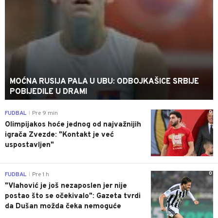
MOĆNA RUSIJA PALA U UBU: ODBOJKAŠICE SRBIJE
POBIJEDILE U DRAMI
0
FUDBAL
Pre 9 min
|
Olimpijakos hoće jednog od najvažnijih
igrača Zvezde: "Kontakt je već
uspostavljen"
0
FUDBAL
Pre 1 h
|
"Vlahović je još nezaposlen jer nije
postao što se očekivalo": Gazeta tvrdi
da Dušan možda čeka nemoguće